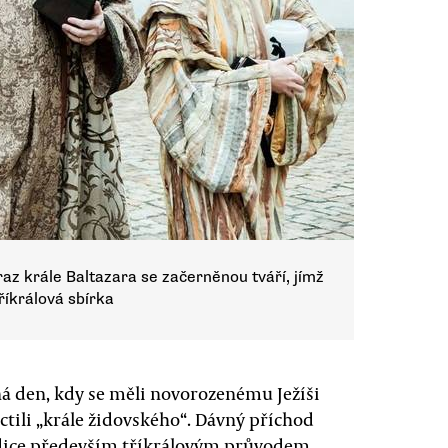
raz krále Baltazara se začerněnou tváří, jímž
říkrálová sbírka
íná den, kdy se měli novorozenému Ježíši
ctili „krále židovského“. Dávný příchod
dice především tříkrálovým průvodem