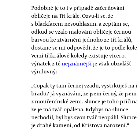
Podobné je to i v případě začerňování
obličeje na Tři krále. Ozvu-li se, že
s blackfacem nesouhlasím, a zeptám se,
odkud se vzalo malování obličeje černou
barvou ke ztvárnění jednoho ze tří králů,
dostane se mi odpovědi, že je to podle kole
Verzí tříkrálové koledy existuje vícero,
výňatek z té
nejznámější
je však obzvlášť
výmluvný:
„Copak ty tam černej vzadu, vystrkuješ na 
bradu? Já vyznávám, že jsem černý, že jsem
z mouřenínské zemi. Slunce je toho příčina
že je má tvář opálena. Kdybys na slunce
nechodil, byl bys svou tvář neopálil. Slunce
je drahé kamení, od Kristova narození.“