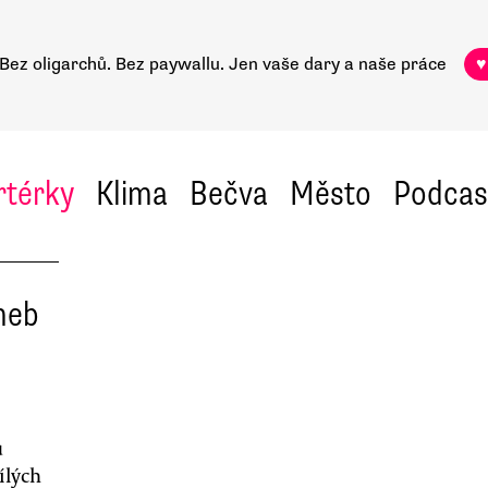
Bez oligarchů. Bez paywallu.
Jen vaše dary a naše práce
♥
rtérky
Klima
Bečva
Město
Podcas
neb
u
ílých