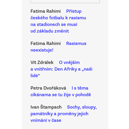
Fatima Rahimi
Přístup
českého fotbalu k rasismu
na stadionech se musí
od základu změnit
Fatima Rahimi
Rasismus
neexistuje!
Vít Zdrálek
O vnějším
a vnitřním: Den Afriky a „naši
lidé“
Petra Dvořáková
I s těma
cikánama se tu žije v pohodě
Ivan Štampach
Sochy, sloupy,
památníky a proměny jejich
vnímání v čase