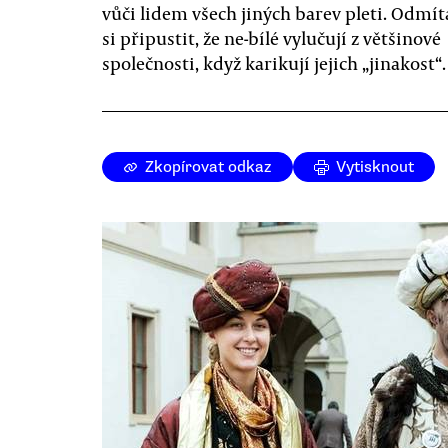
vůči lidem všech jiných barev pleti. Odmít
si připustit, že ne-bílé vylučují z většinové
společnosti, když karikují jejich „jinakost“.
Zkopírovat odkaz
Vytisknout