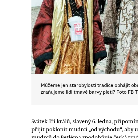
Můžeme jen starobylostí tradice obhájit ob
zraňujeme lidi tmavé barvy pleti? Foto FB T
Svátek Tří králů, slavený 6. ledna, připom
přijít poklonit mudrci „od východu“, aby u
mudrců do Betléma zpodobňuje česká tra