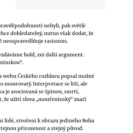
pravděpodobností nebyli, pak světlé
lehce dohledatelný, nutno však dodat, že
ně neospravedlňuje rasismus.
vzdáváme hold, zní další argument.
enínskou“.
a webu Českého rozhlasu popsal možné
mourovatý. Interpretace se liší, ale
va je asociovaná se špínou, smrtí,
, že užití slova „mouřenínský“ značí
ni lidé, stvořeni k obrazu jediného Boha
tejnou přirozenost a stejný původ.