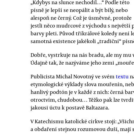
„Kdybys na slunce nechodil…“ Podle této
písně je lepší se neopálit a být bílý, nebo
alespoň ne černý. Což je úsměvné, protože
jestli něco mudrcové z východu s největší 
barvy pleti. Původ tříkrálové koledy není 
samotná existence jakékoli „tradiční“ pís
Dobře, vystrkuje na nás bradu, ale my mu 
Údajně tak, že nazýváme jeho zemi „mouř
Publicista Michal Novotný ve svém
textu
n
etymologické výklady slova mouřenín, nebo 
hanlivý podtón je v každé z nich: černá bar
otroctvím, chudobou… Těžko pak lze tvrdit
jakousi úctu k postavě Baltazara.
V Katechismu katolické církve stojí: „Všich
a obdaření stejnou rozumovou duší, mají s