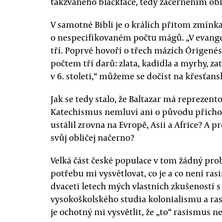
takzvaného blackface, tedy začerněním obli
V samotné Bibli je o králích přitom zmínka
o nespecifikovaném počtu mágů. „V evangeli
tří. Poprvé hovoří o třech mázích Órigenés,
počtem tří darů: zlata, kadidla a myrhy, zat
v 6. století,“ můžeme se dočíst na křesť
Jak se tedy stalo, že Baltazar má reprezento
Katechismus nemluví ani o původu příchozí
ustálil zrovna na Evropě, Asii a Africe? A pr
svůj obličej načerno?
Velká část české populace v tom žádný pro
potřebu mi vysvětlovat, co je a co není ras
dvaceti letech mých vlastních zkušeností s
vysokoškolského studia kolonialismu a rasi
je ochotný mi vysvětlit, že „to“ rasismus ne