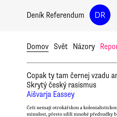
Deník Referendum
DR
Domov
Svět
Názory
Repo
Copak ty tam černej vzadu a
Skrytý český rasismus
Aišvarja Eassey
Češi nemají otrokářskou a kolonialisticko
minulost, přesto sdílí mnohé předsudky b