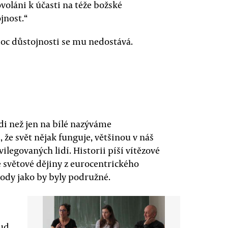
voláni k účasti na téže božské
jnost.“
oc důstojnosti se mu nedostává.
idi než jen na bílé nazýváme
že svět nějak funguje, většinou v náš
ilegovaných lidí. Historii píší vítězové
e světové dějiny z eurocentrického
rody jako by byly podružné.
sud