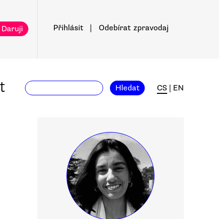
Přihlásit
|
Odebírat
zpravodaj
 Daruji
t
Hledat
CS
|
EN