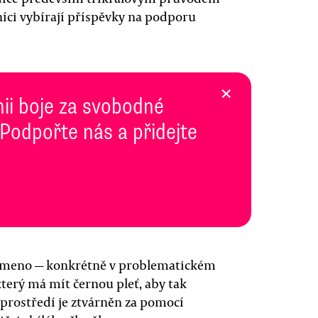
níci vybírají příspěvky na podporu
×
inii boje za svobodné
 Podpořte nás a přidejte
břemeno — konkrétně v problematickém
který má mít černou pleť, aby tak
 prostředí je ztvárněn za pomocí