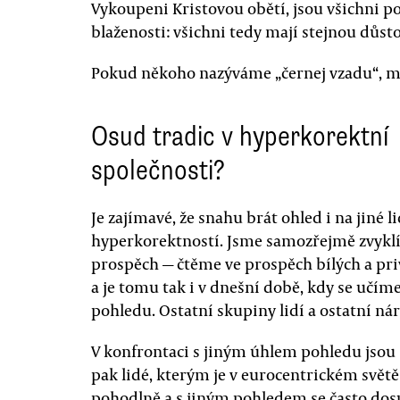
Vykoupeni Kristovou obětí, jsou všichni po
blaženosti: všichni tedy mají stejnou důsto
Pokud někoho nazýváme „černej vzadu“, m
Osud tradic v hyperkorektní
společnosti?
Je zajímavé, že snahu brát ohled i na jiné l
hyperkorektností. Jsme samozřejmě zvyklí, 
prospěch — čtěme ve prospěch bílých a priv
a je tomu tak i v dnešní době, kdy se učím
pohledu. Ostatní skupiny lidí a ostatní ná
V konfrontaci s jiným úhlem pohledu jsou
pak lidé, kterým je v eurocentrickém světě
pohodlně a s jiným pohledem se často do