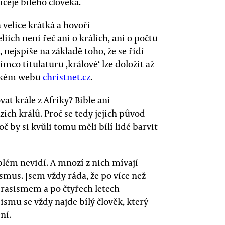
čeje bílého člověka.
 velice krátká a hovoří
ích není řeč ani o králích, ani o počtu
 nejspíše na základě toho, že se řídí
ímco titulaturu ‚králové‘ lze doložit až
anském webu
christnet.cz
.
vat krále z Afriky? Bible ani
ch králů. Proč se tedy jejich původ
oč by si kvůli tomu měli bílí lidé barvit
blém nevidí. A mnozí z nich mívají
ismus. Jsem vždy ráda, že po více než
 rasismem a po čtyřech letech
smu se vždy najde bílý člověk, který
ní.