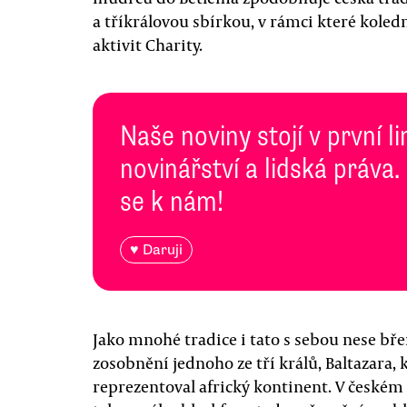
a tříkrálovou sbírkou, v rámci které koled
aktivit Charity.
Naše noviny stojí v první l
novinářství a lidská práva.
se k nám!
♥ Daruji
Jako mnohé tradice i tato s sebou nese 
zosobnění jednoho ze tří králů, Baltazara, 
reprezentoval africký kontinent. V českém