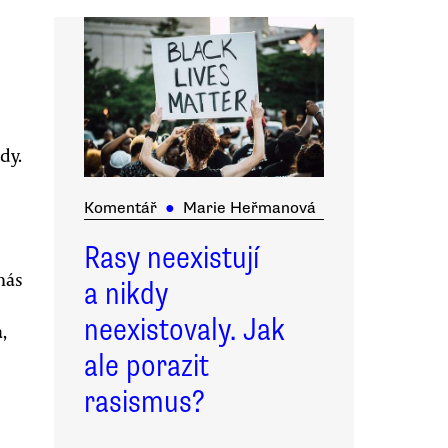
dy.
Komentář
●
Marie Heřmanová
Rasy neexistují
nás
a nikdy
neexistovaly. Jak
,
ale porazit
rasismus?