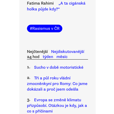
Fatima Rahimi
„A ta cigánská
holka půjde kdy?“
#
Rasismus v ČR
Nejčtenější
Nejdiskutovanější
24 hod
týden
měsíc
1.
Sucho v době motoristické
2.
Tři a půl roku vládní
zmocněnkyní pro Romy: Co jsme
dokázali a proč jsem odešla
3.
Evropa se změně klimatu
přizpůsobí. Otázkou je kdy, jak a
co s příčinami