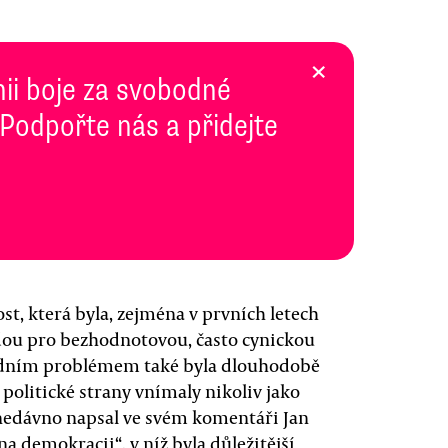
×
inii boje za svobodné
 Podpořte nás a přidejte
t, která byla, zejména v prvních letech
dou pro bezhodnotovou, často cynickou
sadním problémem také byla dlouhodobě
 politické strany vnímaly nikoliv jako
k nedávno napsal ve svém komentáři Jan
a demokracii“, v níž byla důležitější