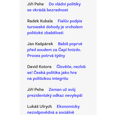
Jiří Pehe
Do vládní politiky
se vkrádá bezradnost
Radek Kubala
Fialův podpis
turowské dohody je vrcholem
politické zbabělosti
Jan Kašpárek
Babiš poprvé
před soudem za Čapí hnízdo.
Proces potrvá týdny
David Kotora
Člověče, nezlob
se! Česká politika jako hra
na politickou integritu
Jiří Pehe
Zeman už svůj
prezidentský odkaz nevylepší
Lukáš Ulrych
Ekonomicky
nezodpovědná a sociálně