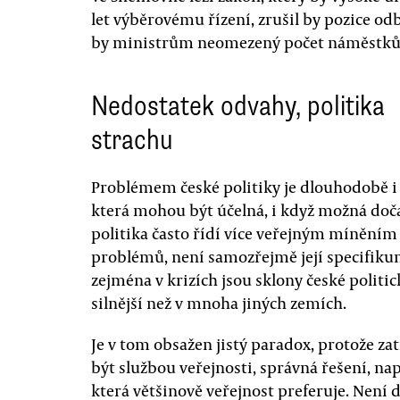
let výběrovému řízení, zrušil by pozice o
by ministrům neomezený počet náměstků 
Nedostatek odvahy, politika
strachu
Problémem české politiky je dlouhodobě i
která mohou být účelná, i když možná doča
politika často řídí více veřejným míněním
problémů, není samozřejmě její specifiku
zejména v krizích jsou sklony české polit
silnější než v mnoha jiných zemích.
Je v tom obsažen jistý paradox, protože z
být službou veřejnosti, správná řešení, napl
která většinově veřejnost preferuje. Není 