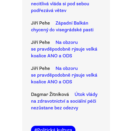
necitlivá vláda si pod sebou
podřezává větev
Jiří Pehe
Západní Balkán
chycený do visegrádské pasti
Jiří Pehe
Na obzoru
se pravděpodobně rýsuje velká
koalice ANO a ODS
Jiří Pehe
Na obzoru
se pravděpodobně rýsuje velká
koalice ANO a ODS
Dagmar Žitníková
Útok vlády
na zdravotnictví a sociální péči
nezůstane bez odezvy
#
Politická kultura