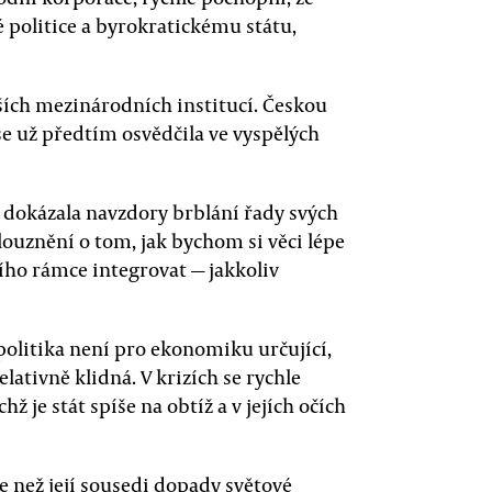
 politice a byrokratickému státu,
lších mezinárodních institucí. Českou
 se už předtím osvědčila ve vyspělých
e dokázala navzdory brblání řady svých
blouznění o tom, jak bychom si věci lépe
ího rámce integrovat — jakkoliv
politika není pro ekonomiku určující,
lativně klidná. V krizích se rychle
ž je stát spíše na obtíž a v jejích očích
e než její sousedi dopady světové