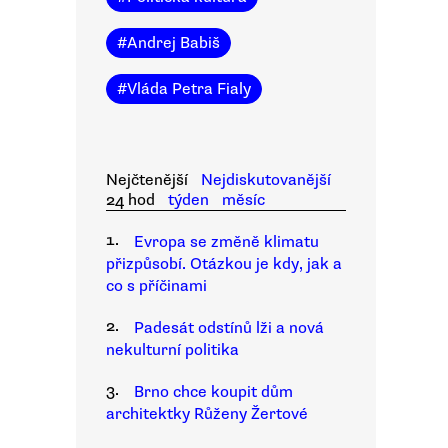
#
Andrej Babiš
#
Vláda Petra Fialy
Nejčtenější
Nejdiskutovanější
24 hod
týden
měsíc
1.
Evropa se změně klimatu
přizpůsobí. Otázkou je kdy, jak a
co s příčinami
2.
Padesát odstínů lži a nová
nekulturní politika
3.
Brno chce koupit dům
architektky Růženy Žertové