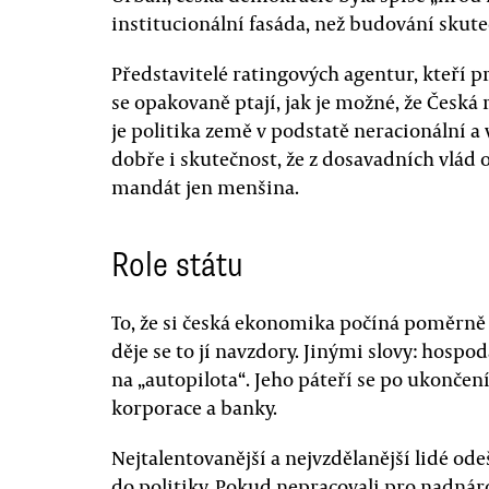
institucionální fasáda, než budování skute
Představitelé ratingových agentur, kteří p
se opakovaně ptají, jak je možné, že Česk
je politika země v podstatě neracionální 
dobře i skutečnost, že z dosavadních vlád o
mandát jen menšina.
Role státu
To, že si česká ekonomika počíná poměrně ú
děje se to jí navzdory. Jinými slovy: hosp
na „autopilota“. Jeho páteří se po ukončen
korporace a banky.
Nejtalentovanější a nejvzdělanější lidé ode
do politiky. Pokud nepracovali pro nadnáro