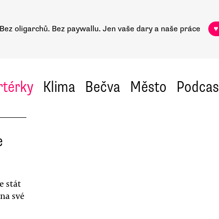
Bez oligarchů. Bez paywallu.
Jen vaše dary a naše práce
♥
rtérky
Klima
Bečva
Město
Podcas
e
e stát
 na své