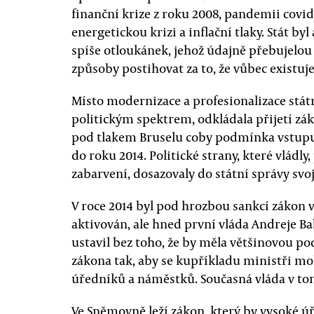
finanční krize z roku 2008, pandemii covid
energetickou krizi a inflační tlaky. Stát byl
spíše otloukánek, jehož údajně přebujelou
způsoby postihovat za to, že vůbec existuje
Místo modernizace a profesionalizace státn
politickým spektrem, odkládala přijetí zák
pod tlakem Bruselu coby podmínka vstupu 
do roku 2014. Politické strany, které vládl
zabarvení, dosazovaly do státní správy svoje
V roce 2014 byl pod hrozbou sankcí zákon
aktivován, ale hned první vláda Andreje B
ustavil bez toho, že by měla většinovou p
zákona tak, aby se kupříkladu ministři mo
úředníků a náměstků. Současná vláda v to
Ve Sněmovně leží zákon, který by vysoké ú