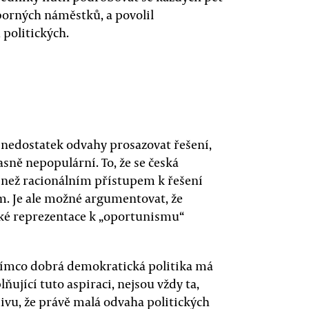
dborných náměstků, a povolil
politických.
 nedostatek odvahy prosazovat řešení,
sně nepopulární. To, že se česká
 než racionálním přístupem k řešení
m. Je ale možné argumentovat, že
ické reprezentace k „oportunismu“
atímco dobrá demokratická politika má
ňující tuto aspiraci, nejsou vždy ta,
divu, že právě malá odvaha politických