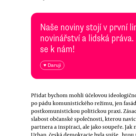
Naše noviny stojí v první l
novinářství a lidská práva.
se k nám!
♥ Daruji
Přidat bychom mohli účelovou ideologičnos
po pádu komunistického režimu, jen fasá
postkomunistickou politickou praxi. Zá
slabost občanské společnosti, kterou navíc
partnera a inspiraci, ale jako soupeře. Ja
Urban, česká demokracie byla spíše „hrou n