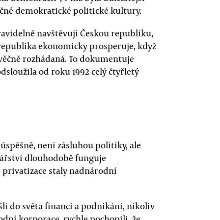
čné demokratické politické kultury.
ravidelně navštěvují Českou republiku,
á republika ekonomicky prosperuje, když
a věčně rozhádaná. To dokumentuje
dsloužila od roku 1992 celý čtyřletý
spěšně, není zásluhou politiky, ale
odářství dlouhodobě funguje
í privatizace staly nadnárodní
šli do světa financí a podnikání, nikoliv
dní korporace, rychle pochopili, že