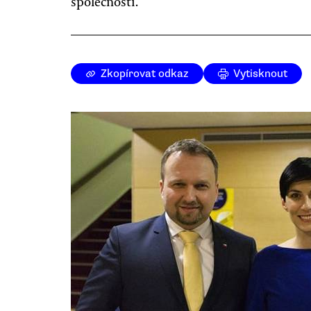
společnosti.
Zkopírovat odkaz
Vytisknout