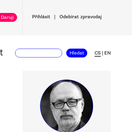
Přihlásit
|
Odebírat
zpravodaj
 Daruji
t
Hledat
CS
|
EN