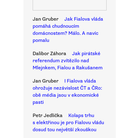
Jan Gruber
Jak Fialova vláda
pomáhá chudnoucím
domácnostem? Málo. A navíc
pomalu
Dalibor Záhora
Jak pirátské
referendum zvítězilo nad
Mlejnkem, Fialou a Rakušanem
Jan Gruber
I Fialova vláda
ohrožuje nezávislost ČT a ČRo:
obě média jsou v ekonomické
pasti
Petr Jedlička
Kolaps trhu
s elektřinou je pro Fialovu vládu
dosud tou největší zkouškou