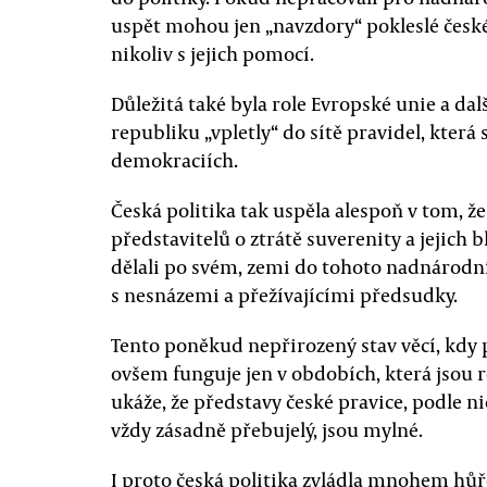
uspět mohou jen „navzdory“ pokleslé české
nikoliv s jejich pomocí.
Důležitá také byla role Evropské unie a da
republiku „vpletly“ do sítě pravidel, která
demokraciích.
Česká politika tak uspěla alespoň v tom, ž
představitelů o ztrátě suverenity a jejich 
dělali po svém, zemi do tohoto nadnárodn
s nesnázemi a přežívajícími předsudky.
Tento poněkud nepřirozený stav věcí, kdy 
ovšem funguje jen v obdobích, která jsou re
ukáže, že představy české pravice, podle nich
vždy zásadně přebujelý, jsou mylné.
I proto česká politika zvládla mnohem hůř