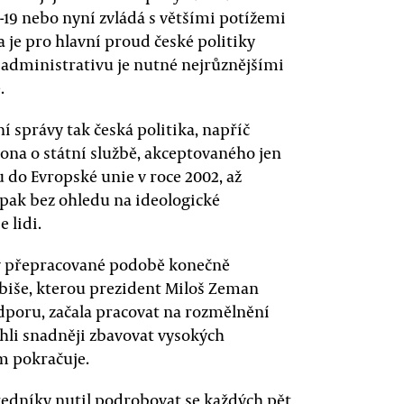
-19 nebo nyní zvládá s většími potížemi
 a je pro hlavní proud české politiky
 administrativu je nutné nejrůznějšími
.
í správy tak česká politika, napříč
ona o státní službě, akceptovaného jen
do Evropské unie v roce 2002, až
y, pak bez ohledu na ideologické
 lidi.
 v přepracované podobě konečně
abiše, kterou prezident Miloš Zeman
odporu, začala pracovat na rozmělnění
hli snadněji zbavovat vysokých
m pokračuje.
ředníky nutil podrobovat se každých pět