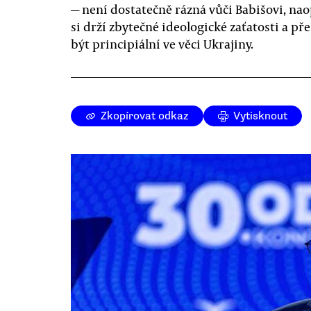
— není dostatečně rázná vůči Babišovi, na
si drží zbytečné ideologické zaťatosti a př
být principiální ve věci Ukrajiny.
Zkopírovat odkaz
Vytisknout