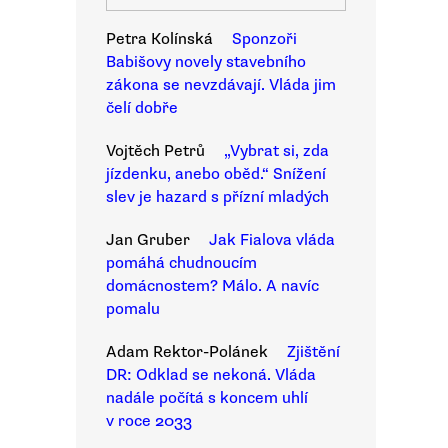
Petra Kolínská
Sponzoři
Babišovy novely stavebního
zákona se nevzdávají. Vláda jim
čelí dobře
Vojtěch Petrů
„Vybrat si, zda
jízdenku, anebo oběd.“ Snížení
slev je hazard s přízní mladých
Jan Gruber
Jak Fialova vláda
pomáhá chudnoucím
domácnostem? Málo. A navíc
pomalu
Adam Rektor-Polánek
Zjištění
DR: Odklad se nekoná. Vláda
nadále počítá s koncem uhlí
v roce 2033