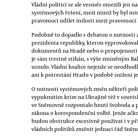
Vládní politici se ale vesměs omezili jen n
systémových řešení, mezi nimiž by byl m
pravomoci udílet milosti mezi pravomoci
Podobně to dopadlo s debatou o nutnosti
prezidenta republiky, kterou vyprovokoval
dokumentů na Hradě nebo o propojenosti k
je sám trestně stíhán, s výše zmíněným Bal
usnulo. Vládní koalice nejenže se neodho
ani k potrestání Hradu v podobě snížení j
O nutnosti systémových změn někteří politi
vypuknutím krize na Ukrajině též v souvisl
ve Sněmovně rozpoutalo hnutí Svoboda a 
zákona o korespondenční volbě. Jenže ačkol
budou obstrukce excesivně používat i v př
vládních politiků změnit jednací řád Sněm