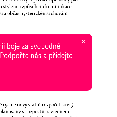
ým stylem a způsobem komunikace,
mu a občas hysterickému chování
×
inii boje za svobodné
 Podpořte nás a přidejte
 rychle nový státní rozpočet, který
naplánovaný v rozpočtu navrženém