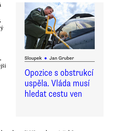
á
,
rý
,
Sloupek
●
Jan Gruber
jší
Opozice s obstrukcí
uspěla. Vláda musí
hledat cestu ven