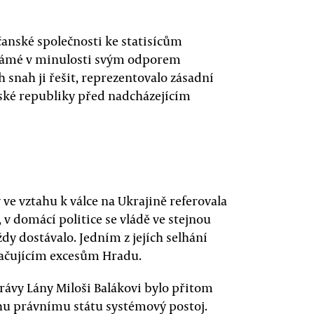
bčanské společnosti ke statisícům
známé v minulosti svým odporem
 snah ji řešit, reprezentovalo zásadní
České republiky před nadcházejícím
ve vztahu k válce na Ukrajině referovala
 domácí politice se vládě ve stejnou
y dostávalo. Jedním z jejích selhání
račujícím excesům Hradu.
právy Lány Miloši Balákovi bylo přitom
hu právnímu státu systémový postoj.