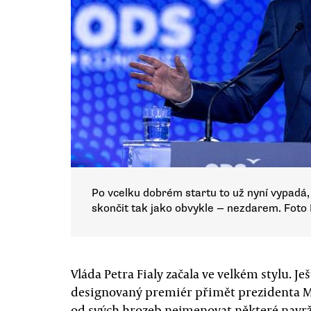
Po vcelku dobrém startu to už nyní vypadá, 
skončit tak jako obvykle — nezdarem. Foto
Vláda Petra Fialy začala ve velkém stylu. J
designovaný premiér přimět prezidenta M
od svých hrozeb nejmenovat některé navrž