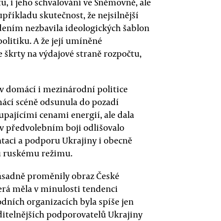
, i jeho schvalování ve Sněmovně, ale
upříkladu skutečnost, že nejsilnější
edením nezbavila ideologických šablon
olitiku. A že její umíněné
e škrty na výdajové straně rozpočtu,
v domácí i mezinárodní politice
ácí scéně odsunula do pozadí
upajícími cenami energií, ale dala
už v předvolebním boji odlišovalo
ntaci a podporu Ukrajiny i obecně
u ruskému režimu.
zásadně proměnily obraz České
erá měla v minulosti tendenci
odních organizacích byla spíše jen
ditelnějších podporovatelů Ukrajiny