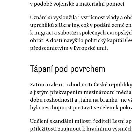
v podobě vojenské a materiální pomoci.
Uznání si vysloužila i vstřícnost vlády a o
uprchlíků z Ukrajiny, což v podání země 
k migraci a sabotáží společných evropských
obrat. A dosti navýšilo politický kapitál 
předsednictvím v Evropské unii.
Tápaní pod povrchem
Zatímco ale o rozhodnosti České republiky 
s jistým překvapením mezinárodní média, v
dobu rozhodnosti a „tahu na branku“ ne vžd
byla neschopnost postavit se čelem k pok
Udělení skandální milosti řediteli Lesní s
příležitostí zaujmout k hradnímu výsměc