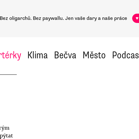
Bez oligarchů. Bez paywallu.
Jen vaše dary a naše práce
♥
rtérky
Klima
Bečva
Město
Podcas
brým
pýtat