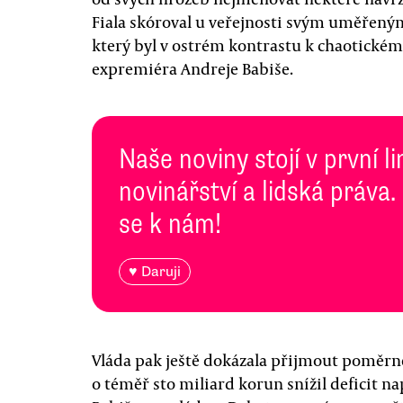
Fiala skóroval u veřejnosti svým uměřen
který byl v ostrém kontrastu k chaotické
expremiéra Andreje Babiše.
Naše noviny stojí v první l
novinářství a lidská práva.
se k nám!
♥ Daruji
Vláda pak ještě dokázala přijmout poměrně
o téměř sto miliard korun snížil deficit 