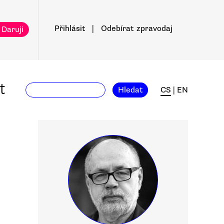
Přihlásit
|
Odebírat
zpravodaj
 Daruji
t
Hledat
CS
|
EN