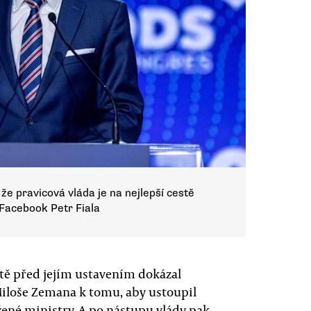
že pravicová vláda je na nejlepší cestě
 Facebook Petr Fiala
eště před jejím ustavením dokázal
iloše Zemana k tomu, aby ustoupil
ené ministry. A po nástupu vlády pak