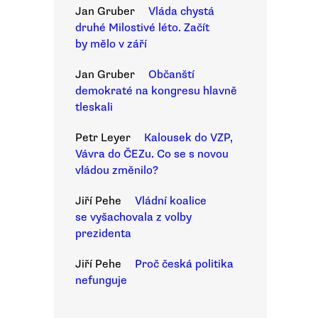
Jan Gruber
Vláda chystá
druhé Milostivé léto. Začít
by mělo v září
Jan Gruber
Občanští
demokraté na kongresu hlavně
tleskali
Petr Leyer
Kalousek do VZP,
Vávra do ČEZu. Co se s novou
vládou změnilo?
Jiří Pehe
Vládní koalice
se vyšachovala z volby
prezidenta
Jiří Pehe
Proč česká politika
nefunguje