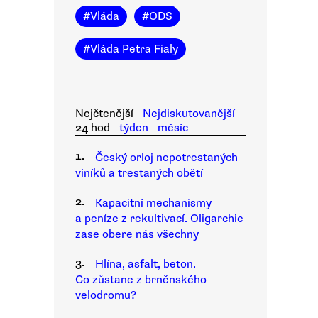
#
Vláda
#
ODS
#
Vláda Petra Fialy
Nejčtenější
Nejdiskutovanější
24 hod
týden
měsíc
1.
Český orloj nepotrestaných
viníků a trestaných obětí
2.
Kapacitní mechanismy
a peníze z rekultivací. Oligarchie
zase obere nás všechny
3.
Hlína, asfalt, beton.
Co zůstane z brněnského
velodromu?