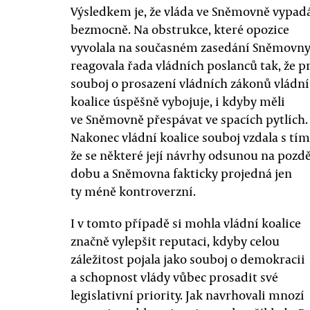
Výsledkem je, že vláda ve Sněmovně vypad
bezmocně. Na obstrukce, které opozice
vyvolala na současném zasedání Sněmovny
reagovala řada vládních poslanců tak, že p
souboj o prosazení vládních zákonů vládní
koalice úspěšně vybojuje, i kdyby měli
ve Sněmovně přespávat ve spacích pytlích.
Nakonec vládní koalice souboj vzdala s tím
že se některé její návrhy odsunou na pozdě
dobu a Sněmovna fakticky projedná jen
ty méně kontroverzní.
I v tomto případě si mohla vládní koalice
značně vylepšit reputaci, kdyby celou
záležitost pojala jako souboj o demokracii
a schopnost vlády vůbec prosadit své
legislativní priority. Jak navrhovali mnozí