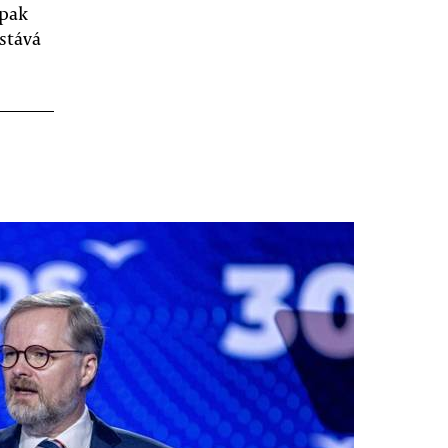
opak
estává