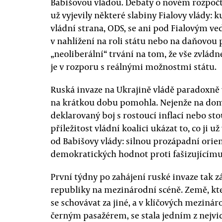
Babišovou vládou. Debaty o novém rozpočtu
už vyjevily některé slabiny Fialovy vlády: k
vládní strana, ODS, se ani pod Fialovým v
v nahlížení na roli státu nebo na daňovou p
„neoliberální“ trvání na tom, že vše zvládn
je v rozporu s reálnými možnostmi státu.
Ruská invaze na Ukrajině vládě paradoxně 
na krátkou dobu pomohla. Nejenže na dom
deklarovaný boj s rostoucí inflací nebo sto
příležitost vládní koalici ukázat to, co ji 
od Babišovy vlády: silnou prozápadní orie
demokratických hodnot proti fašizujícím
První týdny po zahájení ruské invaze tak 
republiky na mezinárodní scéně. Země, kt
se schovávat za jiné, a v klíčových mezinár
černým pasažérem, se stala jedním z nejvi