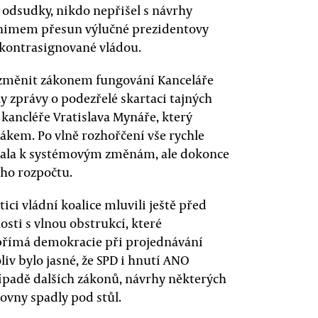
a odsudky, nikdo nepřišel s návrhy
inimem přesun výlučné prezidentovy
 kontrasignované vládou.
 změnit zákonem fungování Kanceláře
y zprávy o podezřelé skartaci tajných
ancléře Vratislava Mynáře, který
ákem. Po vlně rozhořčení vše rychle
dlala k systémovým změnám, ale dokonce
eho rozpočtu.
ci vládní koalice mluvili ještě před
osti s vlnou obstrukcí, které
přímá demokracie při projednávání
iv bylo jasné, že SPD i hnutí ANO
ípadě dalších zákonů, návrhy některých
ovny spadly pod stůl.