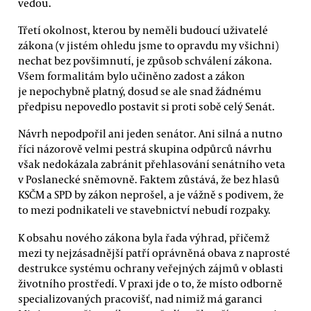
vedou.
Třetí okolnost, kterou by neměli budoucí uživatelé
zákona (v jistém ohledu jsme to opravdu my všichni)
nechat bez povšimnutí, je způsob schválení zákona.
Všem formalitám bylo učiněno zadost a zákon
je nepochybně platný, dosud se ale snad žádnému
předpisu nepovedlo postavit si proti sobě celý Senát.
Návrh nepodpořil ani jeden senátor. Ani silná a nutno
říci názorově velmi pestrá skupina odpůrců návrhu
však nedokázala zabránit přehlasování senátního veta
v Poslanecké sněmovně. Faktem zůstává, že bez hlasů
KSČM a SPD by zákon neprošel, a je vážně s podivem, že
to mezi podnikateli ve stavebnictví nebudí rozpaky.
K obsahu nového zákona byla řada výhrad, přičemž
mezi ty nejzásadnější patří oprávněná obava z naprosté
destrukce systému ochrany veřejných zájmů v oblasti
životního prostředí. V praxi jde o to, že místo odborně
specializovaných pracovišť, nad nimiž má garanci