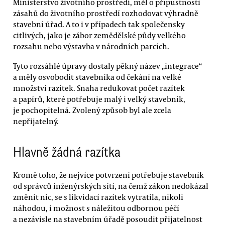
Ministerstvo životního prostředí, měl o přípustnosti
zásahů do životního prostředí rozhodovat výhradně
stavební úřad. A to i v případech tak společensky
citlivých, jako je zábor zemědělské půdy velkého
rozsahu nebo výstavba v národních parcích.
Tyto rozsáhlé úpravy dostaly pěkný název „integrace“
a měly osvobodit stavebníka od čekání na velké
množství razítek. Snaha redukovat počet razítek
a papírů, které potřebuje malý i velký stavebník,
je pochopitelná. Zvolený způsob byl ale zcela
nepřijatelný.
Hlavně žádná razítka
Kromě toho, že nejvíce potvrzení potřebuje stavebník
od správců inženýrských sítí, na čemž zákon nedokázal
změnit nic, se s likvidací razítek vytratila, nikoli
náhodou, i možnost s náležitou odbornou péčí
a nezávisle na stavebním úřadě posoudit přijatelnost