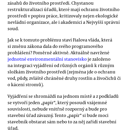
zásahů do životního prostředí. Chystanou
restrukturalizaci úřadů, které mají ochranu životního
prostředí v popisu práce, kritizovaly nejen ekologické
nevládní organizace, ale i akademici a Nejvyšší správní
soud.
Jak se k tomuto problému staví Fialova vláda, která
si změnu zákona dala do svého programového
prohlášení? Poměrně aktivně. Aktuálně navržené
jednotné environmentální stanovisko
je založeno
na integraci vyjádření od různých orgánů k různým
složkám životního prostředí (zejména jde o ochranu
vod, půdy, zvláště chráněné druhy rostlin a živočichů či
o kácení stromů).
Vyjádření se shromáždí na jednom místě a z podkladů
se vytvoří jeden „papír“, který posoudí vzájemné
souvislosti, nebude vnitřně rozporný a bude pro
stavební úřad závazný. Tento „papír“ si bude moci
stavebník obstarat sám nebo to za něj zařídí stavební
úřad.