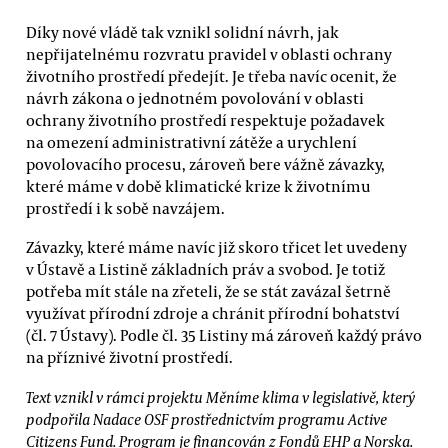
Díky nové vládě tak vznikl solidní návrh, jak
nepřijatelnému rozvratu pravidel v oblasti ochrany
životního prostředí předejít. Je třeba navíc ocenit, že
návrh zákona o jednotném povolování v oblasti
ochrany životního prostředí respektuje požadavek
na omezení administrativní zátěže a urychlení
povolovacího procesu, zároveň bere vážně závazky,
které máme v době klimatické krize k životnímu
prostředí i k sobě navzájem.
Závazky, které máme navíc již skoro třicet let uvedeny
v Ústavě a Listině základních práv a svobod. Je totiž
potřeba mít stále na zřeteli, že se stát zavázal šetrně
využívat přírodní zdroje a chránit přírodní bohatství
(čl. 7 Ústavy). Podle čl. 35 Listiny má zároveň každý právo
na příznivé životní prostředí.
Text vznikl v rámci projektu Měníme klima v legislativě, který
podpořila Nadace OSF prostřednictvím programu Active
Citizens Fund. Program je financován z Fondů EHP a Norska.