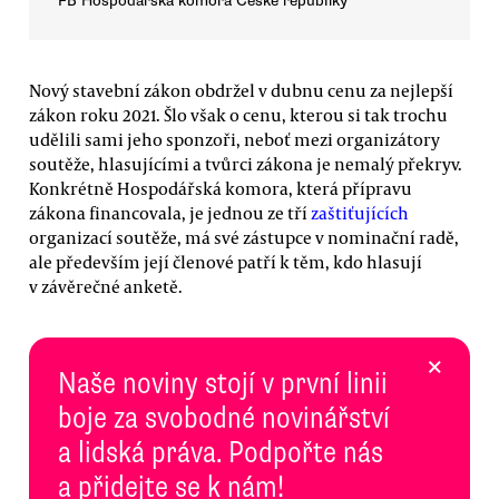
FB Hospodářská komora České republiky
Nový stavební zákon obdržel v dubnu cenu za nejlepší
zákon roku 2021. Šlo však o cenu, kterou si tak trochu
udělili sami jeho sponzoři, neboť mezi organizátory
soutěže, hlasujícími a tvůrci zákona je nemalý překryv.
Konkrétně Hospodářská komora, která přípravu
zákona financovala, je jednou ze tří
zaštiťujících
organizací soutěže, má své zástupce v nominační radě,
ale především její členové patří k těm, kdo hlasují
v závěrečné anketě.
×
Naše noviny stojí v první linii
boje za svobodné novinářství
a lidská práva. Podpořte nás
a přidejte se k nám!