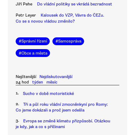
Jiří Pehe
Do vládní politiky se vkrádá bezradnost
Petr Leyer
Kalousek do VZP, Vávra do ČEZu.
Co se s novou vládou změnilo?
#
Správní řízení
#
Samospráva
#
Obce a města
Nejčtenější
Nejdiskutovanější
24 hod
týden
měsíc
1.
Sucho v době motoristické
2.
Tři a půl roku vládní zmocněnkyní pro Romy:
Co jsme dokázali a proč jsem odešla
3.
Evropa se změně klimatu přizpůsobí. Otázkou
je kdy, jak a co s příčinami