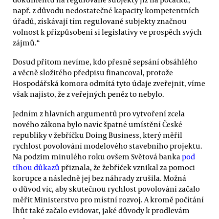
např. z důvodu nedostatečné kapacity kompetentních
úřadů, získávají tím regulované subjekty značnou
volnost k přizpůsobení si legislativy ve prospěch svých
zájmů.“
Dosud přitom nevíme, kdo přesně sepsání obsáhlého
a věcně složitého předpisu financoval, protože
Hospodářská komora odmítá tyto údaje zveřejnit, víme
však najisto, že z veřejných peněz to nebylo.
Jedním z hlavních argumentů pro vytvoření zcela
nového zákona bylo navíc špatné umístění České
republiky v žebříčku Doing Business, který měřil
rychlost povolování modelového stavebního projektu.
Na podzim minulého roku ovšem Světová banka
pod
tíhou důkazů
přiznala, že žebříček vznikal za pomoci
korupce a následně jej bez náhrady zrušila. Možná
o důvod víc, aby skutečnou rychlost povolování začalo
měřit Ministerstvo pro místní rozvoj. A kromě počítání
lhůt také začalo evidovat, jaké důvody k prodlevám