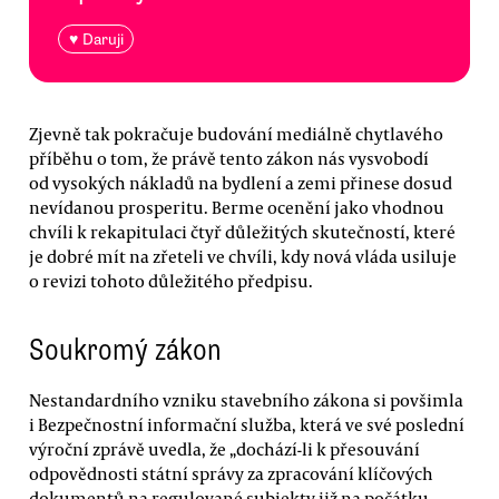
♥ Daruji
Zjevně tak pokračuje budování mediálně chytlavého
příběhu o tom, že právě tento zákon nás vysvobodí
od vysokých nákladů na bydlení a zemi přinese dosud
nevídanou prosperitu. Berme ocenění jako vhodnou
chvíli k rekapitulaci čtyř důležitých skutečností, které
je dobré mít na zřeteli ve chvíli, kdy nová vláda usiluje
o revizi tohoto důležitého předpisu.
Soukromý zákon
Nestandardního vzniku stavebního zákona si povšimla
i Bezpečnostní informační služba, která ve své poslední
výroční zprávě uvedla, že „dochází-li k přesouvání
odpovědnosti státní správy za zpracování klíčových
dokumentů na regulované subjekty již na počátku,