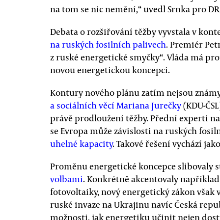
na tom se nic nemění,“ uvedl Srnka pro DR
Debata o rozšiřování těžby vyvstala v kont
na ruských fosilních palivech
. Premiér Petr
z ruské energetické smyčky“. Vláda má prot
novou energetickou koncepci.
Kontury nového plánu zatím nejsou známy
a sociálních věcí Mariana Jurečky
(KDU-ČSL)
právě prodloužení těžby. Přední experti n
se Evropa může závislosti na ruských fosil
uhelné kapacity
. Takové řešení vychází jak
Proměnu energetické koncepce slibovaly s
volbami
. Konkrétně akcentovaly například 
fotovoltaiky, nový energetický zákon však 
ruské invaze na Ukrajinu navíc Česká repub
možnosti, jak energetiku učinit nejen dost