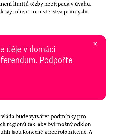
lomení limitů těžby nepřipadá v úvahu.
skový mluvčí ministerstva průmyslu
×
se děje v domácí
 Referendum. Podpořte
e vláda bude vytvářet podmínky pro
ých regionů tak, aby byl možný odklon
y uhlí jsou konečné a neprolomitelné. A