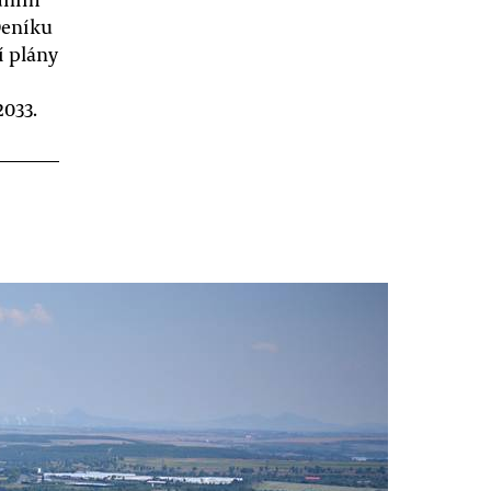
Deníku
í plány
2033.