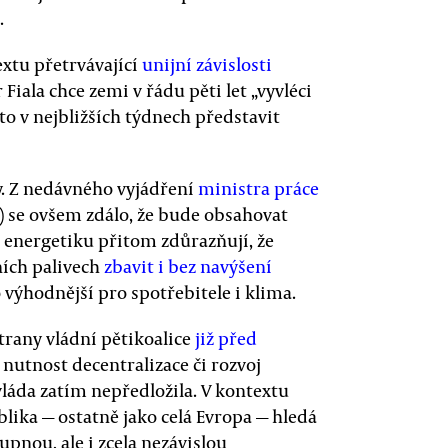
.
extu přetrvávající
unijní závislosti
 Fiala chce zemi v řádu pěti let „vyvléci
o v nejbližších týdnech představit
. Z nedávného vyjádření
ministra práce
 se ovšem zdálo, že bude obsahovat
a energetiku přitom zdůrazňují, že
ních palivech
zbavit i bez navýšení
o výhodnější pro spotřebitele i klima.
trany vládní pětikoalice
již před
nutnost decentralizace či rozvoj
vláda zatím nepředložila. V kontextu
lika — ostatně jako celá Evropa — hledá
upnou, ale i zcela nezávislou