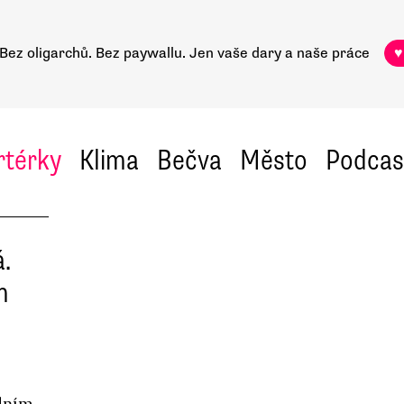
Bez oligarchů. Bez paywallu.
Jen vaše dary a naše práce
♥
rtérky
Klima
Bečva
Město
Podcas
á.
m
ádním