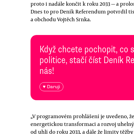
proto i nadále končit k roku 2033 — a pro
Dnes to pro Deník Referendum potvrdil ti
a obchodu Vojtěch Srnka.
Když chcete pochopit, co 
politice, stačí číst Deník
nás!
♥ Daruji
„V programovém prohlášení je uvedeno, ž
energetickou transformaci a rozvoj uheln
od uhlí do roku 2033, a dále že limity těžb