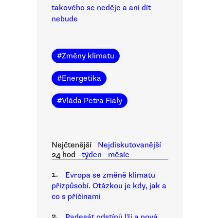
takového se neděje a ani dít
nebude
#
Změny klimatu
#
Energetika
#
Vláda Petra Fialy
Nejčtenější
Nejdiskutovanější
24 hod
týden
měsíc
1.
Evropa se změně klimatu
přizpůsobí. Otázkou je kdy, jak a
co s příčinami
2.
Padesát odstínů lži a nová