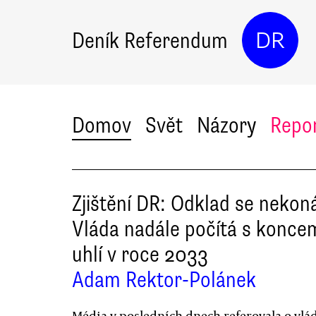
Deník Referendum
DR
Domov
Svět
Názory
Repo
Zjištění DR: Odklad se nekon
Vláda nadále počítá s konce
uhlí v roce 2033
Adam Rektor-Polánek
Média v posledních dnech referovala o vl