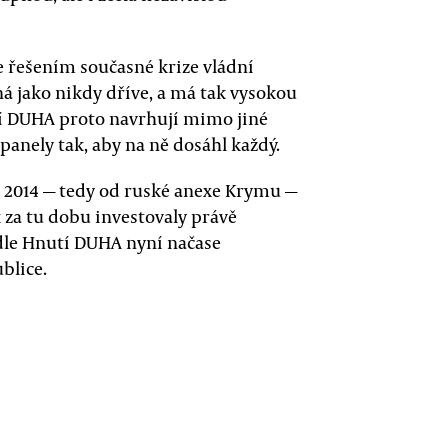
e řešením současné krize vládní
ná jako nikdy dříve, a má tak vysokou
í DUHA proto navrhují mimo jiné
 panely tak, aby na ně dosáhl každý.
u 2014 — tedy od ruské anexe Krymu —
ik za tu dobu investovaly právě
podle Hnutí DUHA nyní načase
blice.