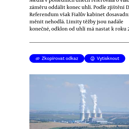
záměru oddálit konec uhlí. Podle zjištění 
Referendum však Fialův kabinet dosavadn
měnit nehodlá. Limity těžby jsou nadále
konečné, odklon od uhlí má nastat k roku 
Zkopírovat odkaz
Vytisknout