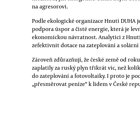
na agresorovi.
Podle ekologické organizace Hnutí DUHA j
podpora úspor a čisté energie, která je lev
ekonomickou návratnost. Analytici z Hnut
zefektivnit dotace na zateplování a solární
Zároveň zdůrazňují, že české země od rok
zaplatily za ruský plyn třikrát víc, než kol
do zateplování a fotovoltaiky. I proto je 
„přesměrovat peníze“ k lidem v České repu