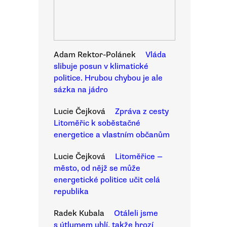
Adam Rektor-Polánek
Vláda
slibuje posun v klimatické
politice. Hrubou chybou je ale
sázka na jádro
Lucie Čejková
Zpráva z cesty
Litoměřic k soběstačné
energetice a vlastním občanům
Lucie Čejková
Litoměřice —
město, od nějž se může
energetické politice učit celá
republika
Radek Kubala
Otáleli jsme
s útlumem uhlí, takže hrozí