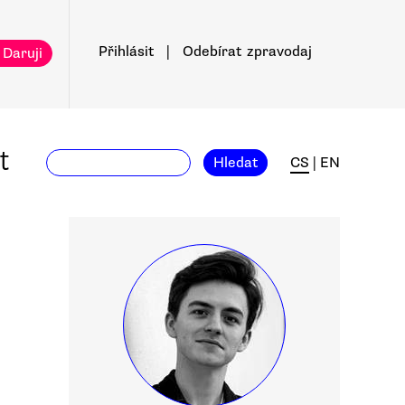
Přihlásit
|
Odebírat
zpravodaj
 Daruji
t
Hledat
CS
|
EN