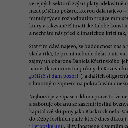
veřejných sektorů zvýšit platy adekvátně 
hasit příčinu požáru, kterou dala najevo 
minulý týden rozhodnutím trojice minist
který v takzvané Klimatické žalobě konstato
a nechrání nás před klimatickou krizí tak, 
Stát tím dává najevo, že budoucnost nás a 
vláda říká, že pro ni nebude dělat o nic víc
zájmy uhlobarona Daniela Křetínského, jeh
náměstkovi ministra průmyslu Kožušníkovi
„příště si dám pozor!“
), a dalších oligarc
s hmotným zájmem na pokračování dnešní
Nejhorší je v zápase o klima právě to, že ne
a sabotuje obranu ze zázemí: fosilní byzny
kapitálové skupiny jako Blackrock nebo V
do těžby fosilních paliv, které dnes diktuj
i
Evropské unii
. Elity lhostejné k zájmům c