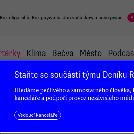
Bez oligarchů. Bez paywallu.
Jen vaše dary a naše práce
♥
rtérky
Klima
Bečva
Město
Podcas
Staňte se součástí týmu Deníku
Hledáme pečlivého a samostatného člověka, k
kanceláře a podpoří provoz nezávislého médi
krize
Vedoucí kanceláře
ovat
baronů