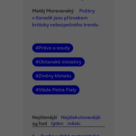
Matěj Moravanský
Požáry
v Kanadě jsou příznakem
kriticky nebezpečného trendu
#
Právo a soudy
#
Občanské iniciativy
#
Změny klimatu
#
Vláda Petra Fialy
Nejčtenější
Nejdiskutovanější
24 hod
týden
měsíc
1.