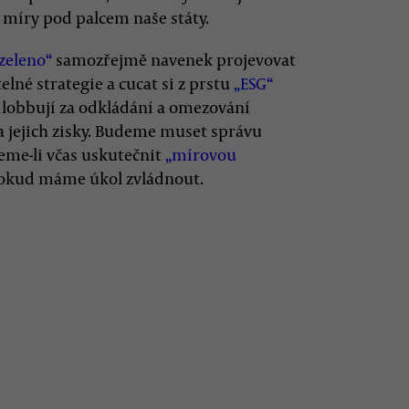
é míry pod palcem naše státy.
zeleno“
samozřejmě navenek projevovat
elné strategie a cucat si z prstu
„ESG“
 lobbují za odkládání a omezování
a jejich zisky. Budeme muset správu
ceme-li včas uskutečnit
„mírovou
pokud máme úkol zvládnout.