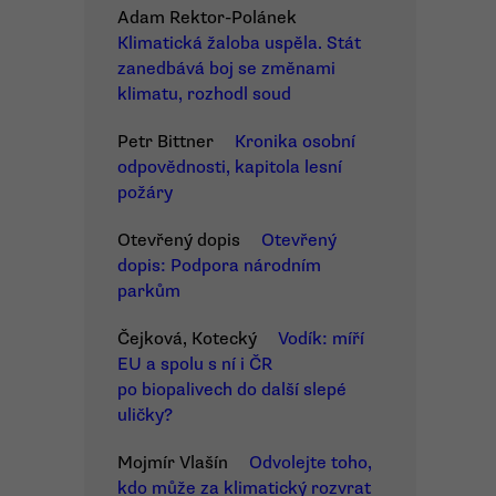
Adam Rektor-Polánek
Klimatická žaloba uspěla. Stát
zanedbává boj se změnami
klimatu, rozhodl soud
Petr Bittner
Kronika osobní
odpovědnosti, kapitola lesní
požáry
Otevřený dopis
Otevřený
dopis: Podpora národním
parkům
Čejková, Kotecký
Vodík: míří
EU a spolu s ní i ČR
po biopalivech do další slepé
uličky?
Mojmír Vlašín
Odvolejte toho,
kdo může za klimatický rozvrat