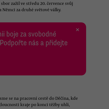
sbor zažil ve středu 20. července svůj
 Němci za druhé světové války.
×
inii boje za svobodné
 Podpořte nás a přidejte
jsme se na pracovní cestě do Děčína, kde
doucnosti kraje po konci těžby uhlí,