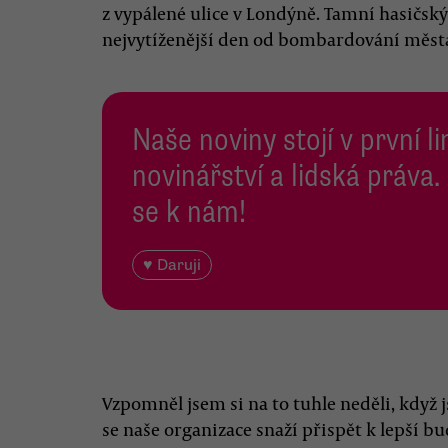
z vypálené ulice v Londýně. Tamní hasičský 
nejvytíženější den od bombardování města
Naše noviny stojí v první l
novinářství a lidská práva.
se k nám!
♥ Daruji
Vzpomněl jsem si na to tuhle neděli, když 
se naše organizace snaží přispět k lepší bu