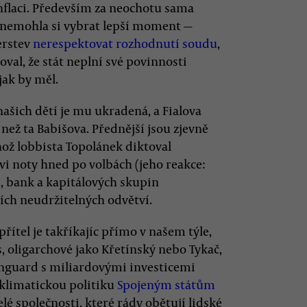
inflaci. Především za neochotu sama
— nemohla si vybrat lepší moment —
erstev
nerespektovat rozhodnutí soudu
,
val, že stát neplní své povinnosti
jak by měl.
našich dětí je mu ukradená, a Fialova
, než ta Babišova. Přednější jsou zjevně
ož lobbista Topolánek diktoval
 noty hned po volbách (jeho reakce:
hů, bank a kapitálových skupin
ch neudržitelných odvětví.
přítel je takříkajíc přímo v našem týle,
s, oligarchové jako Křetínský nebo Tykač,
anguard s miliardovými investicemi
í klimatickou politiku
Spojeným státům
elé společnosti, které rády obětují lidské