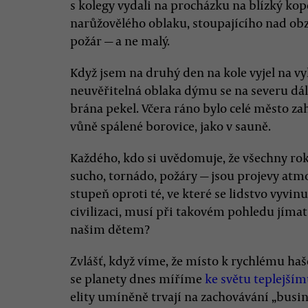
s kolegy vydali na procházku na blízký kope
narůžovělého oblaku, stoupajícího nad obz
požár — a ne malý.
Když jsem na druhý den na kole vyjel na 
neuvěřitelná oblaka dýmu se na severu dál v
brána pekel. Včera ráno bylo celé město 
vůně spálené borovice, jako v sauně.
Každého, kdo si uvědomuje, že všechny rok
sucho, tornádo, požáry — jsou projevy atmo
stupeň oproti té, ve které se lidstvo vyvi
civilizaci, musí při takovém pohledu jímat
našim dětem?
Zvlášť, když víme, že místo k rychlému haše
se planety dnes míříme
ke světu teplejším
elity umíněně trvají na zachovávání „busin