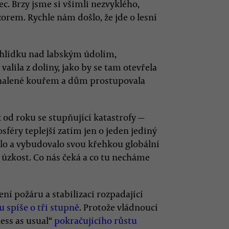
c. Brzy jsme si všimli nezvyklého,
orem. Rychle nám došlo, že jde o lesní
vyhlídku nad labským údolím,
alila z doliny, jako by se tam otevřela
zahalené kouřem a dům prostupovala
 od roku se stupňující katastrofy —
sféry teplejší zatím jen o jeden jediný
nulo a vybudovalo svou křehkou globální
 úzkost. Co nás čeká a co tu necháme
ní požáru a stabilizaci rozpadající
u spíše o tři stupně
. Protože vládnoucí
ess as usual“
pokračujícího růstu