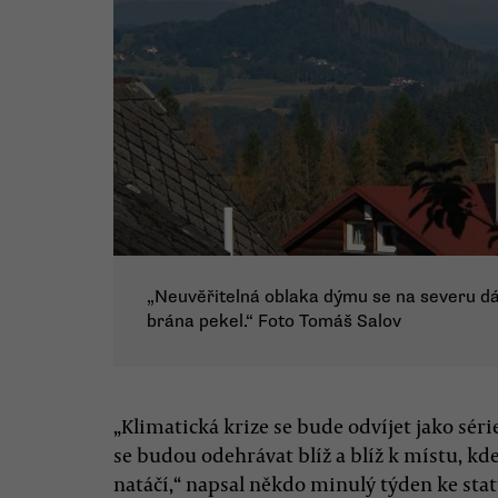
„Neuvěřitelná oblaka dýmu se na severu dál 
brána pekel.“ Foto Tomáš Salov
„Klimatická krize se bude odvíjet jako sér
se budou odehrávat blíž a blíž k místu, kd
natáčí,“ napsal někdo minulý týden ke statu