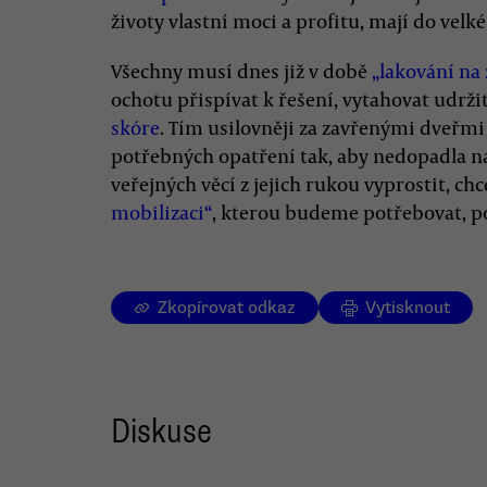
životy vlastní moci a profitu, mají do velk
Všechny musí dnes již v době
„lakování na 
ochotu přispívat k řešení, vytahovat udržit
skóre
. Tím usilovněji za zavřenými dveřmi
potřebných opatření tak, aby nedopadla n
veřejných věcí z jejich rukou vyprostit, ch
mobilizaci“
, kterou budeme potřebovat, 
Zkopírovat odkaz
Vytisknout
Diskuse