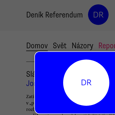
Deník Referendum
DR
Domov
Svět
Názory
Repo
Sláva hasičům, hanba vládě
DR
Josef Patočka
Zatímco hasiči čelí důsledkům klimatické 
v „první linii“, česká vláda odmítá respekt
rozhodnutí soudu a chce se v zájmu uhlo