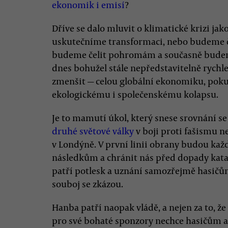
ekonomik i emisí
?
Dříve se dalo mluvit o klimatické krizi ja
uskutečníme transformaci, nebo budeme č
budeme čelit pohromám a současně budeme
dnes bohužel stále nepředstavitelně rychle
zmenšit — celou globální ekonomiku, po
ekologickému i společenskému kolapsu.
Je to mamutí úkol, který snese srovnání s
druhé světové války
v boji proti fašismu n
v Londýně. V první linii obrany budou kaž
následkům a chránit nás před dopady kata
patří potlesk a uznání samozřejmě hasičům
souboj se zkázou.
Hanba patří naopak vládě, a nejen za to, že
pro své bohaté sponzory nechce hasičům 