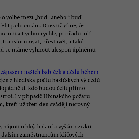
ko o volbě mezi „buď—anebo“: buď
elit pohromám. Dnes už víme, že
 muset velmi rychle, pro řadu lidí
, transformovat, přestavět, a také
kud se máme vyhnout alespoň úplnému
e
zápasem našich babiček a dědů během
ejen z hlediska počtu hasičských výjezdů
dopádně ti, kdo budou čelit přímo
strof. I v případě Hřenského požáru
, kteří už třetí den svádějí nerovný
 v zájmu nízkých daní a vyšších zisků
a dalším zaměstnancům klíčových