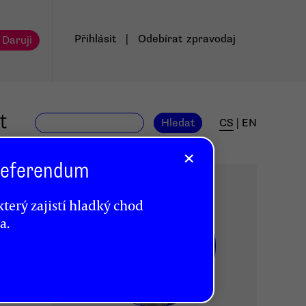
Přihlásit
|
Odebírat
zpravodaj
 Daruji
t
Hledat
CS
|
EN
×
 Referendum
terý zajistí hladký chod
a.