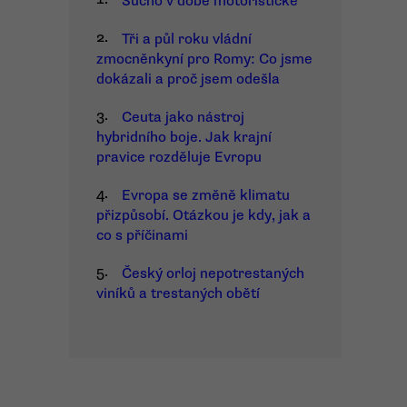
Sucho v době motoristické
2.
Tři a půl roku vládní
zmocněnkyní pro Romy: Co jsme
dokázali a proč jsem odešla
3.
Ceuta jako nástroj
hybridního boje. Jak krajní
pravice rozděluje Evropu
4.
Evropa se změně klimatu
přizpůsobí. Otázkou je kdy, jak a
co s příčinami
5.
Český orloj nepotrestaných
viníků a trestaných obětí