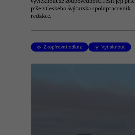
vyvléknout ze zodpovědnosti řešit její příč
píše z Českého Švýcarska spolupracovník
redakce.
Zkopírovat odkaz
Vytisknout