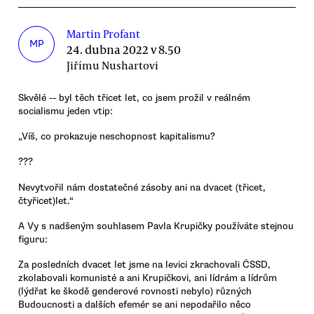
Martin Profant
MP
24. dubna 2022 v 8.50
Jiřímu Nushartovi
Skvělé -- byl těch třicet let, co jsem prožil v reálném
socialismu jeden vtip:
„Víš, co prokazuje neschopnost kapitalismu?
???
Nevytvořil nám dostatečné zásoby ani na dvacet (třicet,
čtyřicet)let.“
A Vy s nadšeným souhlasem Pavla Krupičky používáte stejnou
figuru:
Za posledních dvacet let jsme na levici zkrachovali ČSSD,
zkolabovali komunisté a ani Krupičkovi, ani lídrám a lídrům
(lýdřat ke škodě genderové rovnosti nebylo) různých
Budoucnosti a dalších efemér se ani nepodařilo něco