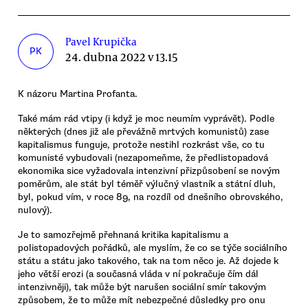
Pavel Krupička
PK
24. dubna 2022 v 13.15
K názoru Martina Profanta.
Také mám rád vtipy (i když je moc neumím vyprávět). Podle
některých (dnes již ale převážně mrtvých komunistů) zase
kapitalismus funguje, protože nestihl rozkrást vše, co tu
komunisté vybudovali (nezapomeňme, že předlistopadová
ekonomika sice vyžadovala intenzivní přizpůsobení se novým
poměrům, ale stát byl téměř výlučný vlastník a státní dluh,
byl, pokud vím, v roce 89, na rozdíl od dnešního obrovského,
nulový).
Je to samozřejmě přehnaná kritika kapitalismu a
polistopadových pořádků, ale myslím, že co se týče sociálního
státu a státu jako takového, tak na tom něco je. Až dojede k
jeho větší erozi (a současná vláda v ní pokračuje čím dál
intenzivněji), tak může být narušen sociální smír takovým
způsobem, že to může mít nebezpečné důsledky pro onu