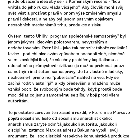
je zde obsažena idea aby se - s Komenským řečeno - "lidu
vrátila do jeho rukou vláda věcí jeho". Aby člověk mohl svůj
svět vést a prožívat právě v onom výše zmíněném smyslu
pravé lidskosti, a ne aby byl jenom pasivním objektem
neosobních mechanismů trhu, produkce a zisku.
Ovšem: tento Uhlův "program společenské samosprávy" byl
jenom jakýmsi ideovým polotovarem, nevyzrálým a
nedohotoveným. Petr Uhl - jako tak mnozí v táboře radikální
levice - podlehl sice svým způsobem pochopitelné, nicméně
velmi zavádějící iluzi, že všechny problémy kapitalismu a
odosobněné průmyslové civilizace je možno překonat pouze
samotným institutem samosprávy. Je to vlastně mladický,
nechceme-li přímo říci "pubertální" náhled na věc, kdy se
začíná rodit vlastní "já", a kdy především u mladého muže
vzniká pocit, že svobodným bude tehdy, když prostě bude
moci dělat co jemu samotnému se zlíbí, v boji proti všem
autoritám.
To je ostatně zároveň ten zásadní rozdíl, v kterém se Marxovo
pojetí socialismu lišilo od socialismu anarchistického:
anarchismus zarytě odmítá jakoukoli autoritu, jakoukoli
disciplínu, zatímco Marx na adresu Bakunina vypálil svůj
argument, že i socialistická respektive komunistická produkce