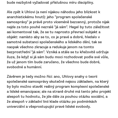
bude nezbytně vyžadovat příslušnou míru disciplíny.
Ale zpět k Uhlovi (a není nijakou náhodou jeho blízkost k
anarchistickému hnutí): jeho "program společenské
samosprávy" je právě proto víceméně bezcenný, protože nijak
nejde za toto pouhé nezralé "já sám". Hegel by tuto záležitost
asi komentoval tak, že se tu naprosto převrací subjekt a
objekt: namísto aby se to, co je pravé a dobré, hledalo v
samotné substanci společenského a lidského dění, tak se
naopak všechno zkracuje a redukuje jenom na tomto
bezprostřední "já sám". Vzniká a stále se tu křečovitě udržuje
iluze, že když si já sám budu moci rozhodovat podle své vůle,
že už jenom tím bude zaručeno, že všechno bude dobré,
svobodné a humánní.
Závěrem je tedy možno říci: ano, Uhlovy snahy o teorii
společenské samosprávy skutečně nejsou základem, na který
by bylo možno stavět reálný program komplexní společenské
a lidské emancipace; ale na straně druhé má tento jeho projekt
alespoň tu hodnotu, že jde dále za pouhou otázku sociální, a
že alespoň v základní linii klade otázku po podmínkách
univerzální a všeprostupující pravé lidské svobody.