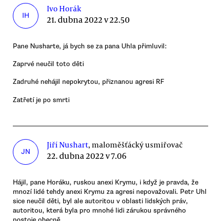
Ivo Horák
IH
21. dubna 2022 v 22.50
Pane Nusharte, já bych se za pana Uhla přimluvil:
Zaprvé neučil toto děti
Zadruhé nehájil nepokrytou, přiznanou agresi RF
Zatřetí je po smrti
Jiří Nushart
, maloměšťácký usmiřovač
JN
22. dubna 2022 v 7.06
Hájil, pane Horáku, ruskou anexi Krymu, i když je pravda, že
mnozí lidé tehdy anexi Krymu za agresi nepovažovali. Petr Uhl
sice neučil děti, byl ale autoritou v oblasti lidských práv,
autoritou, která byla pro mnohé lidi zárukou správného
postoje obecně.