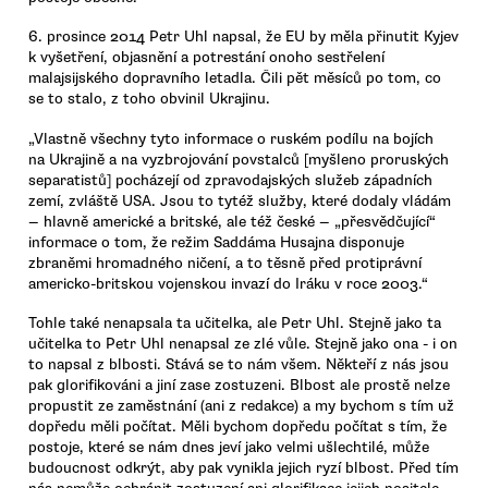
6. prosince 2014 Petr Uhl napsal, že EU by měla přinutit Kyjev
k vyšetření, objasnění a potrestání onoho sestřelení
malajsijského dopravního letadla. Čili pět měsíců po tom, co
se to stalo, z toho obvinil Ukrajinu.
„Vlastně všechny tyto informace o ruském podílu na bojích
na Ukrajině a na vyzbrojování povstalců [myšleno proruských
separatistů] pocházejí od zpravodajských služeb západních
zemí, zvláště USA. Jsou to tytéž služby, které dodaly vládám
— hlavně americké a britské, ale též české — „přesvědčující“
informace o tom, že režim Saddáma Husajna disponuje
zbraněmi hromadného ničení, a to těsně před protiprávní
americko-britskou vojenskou invazí do Iráku v roce 2003.“
Tohle také nenapsala ta učitelka, ale Petr Uhl. Stejně jako ta
učitelka to Petr Uhl nenapsal ze zlé vůle. Stejně jako ona - i on
to napsal z blbosti. Stává se to nám všem. Někteří z nás jsou
pak glorifikováni a jiní zase zostuzeni. Blbost ale prostě nelze
propustit ze zaměstnání (ani z redakce) a my bychom s tím už
dopředu měli počítat. Měli bychom dopředu počítat s tím, že
postoje, které se nám dnes jeví jako velmi ušlechtilé, může
budoucnost odkrýt, aby pak vynikla jejich ryzí blbost. Před tím