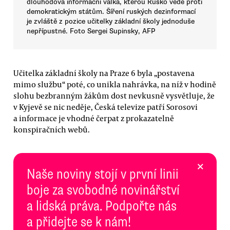
dlouhodová informační válka, kterou Rusko vede proti
demokratickým státům. Šíření ruských dezinformací
je zvláště z pozice učitelky základní školy jednoduše
nepřípustné. Foto Sergei Supinsky, AFP
Učitelka základní školy na Praze 6 byla „postavena
mimo službu“ poté, co unikla nahrávka, na níž v hodině
slohu bezbranným žákům dost nevkusně vysvětluje, že
v Kyjevě se nic neděje, Česká televize patří Sorosovi
a informace je vhodné čerpat z prokazatelně
konspiračních webů.
×
Naše noviny stojí v první linii
boje za svobodné novinářství
a lidská práva. Podpořte nás
a přidejte se k nám!