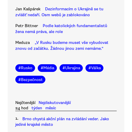
Jan Kašpárek
Dezinformacím o Ukrajině se tu
zvlášť nedaří. Osm webů je zablokováno
Petr Bittner
Podle katolických fundamentalistů
žena nemá práva, ale role
Meduza
„V Rusku budeme muset vše vybudovat
znovu od začátku. Žádnou jinou zemi nemáme.“
#
Rusko
#
Média
#
Ukrajina
#
Válka
#
Bezpečnost
Nejčtenější
Nejdiskutovanější
24 hod
týden
měsíc
1.
Brno chystá akční plán na zvládání veder. Jako
jediné krajské město