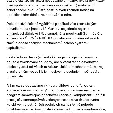
stále organizovat jakési nedůstojné almužny, nýbrž aby každý
člen společnosti měl zaručeno své (základní) materiální
zabezpečení, svou důstojnost, a svou reálnou účast na
společenském dění a rozhodování o něm.
Pokud právě řečené vyjádříme poněkud více teoretickým
slovníkem, pak jmenovitě Marxovi se jednalo nejen o
emancipaci dělnické třídy samotné, z moci kapitálu - nýbrž o
emancipaci ČLOVĚKA VŮBEC, o jeho osvobození od všech
tlaků a odosobněných mechanismů celého systému
kapitalismu.
Ještě jednou: levici (autentické) se jedná a jednat musí ne
pouze o zmírňování chudoby, ale o všestranné osvobození
lidské bytosti od všech struktur, tlaků a mechanismů, které jí
brání v plném rozvoji jejích lidských a osobních možností a
potenciálů.
A tím už se dostáváme i k Petru Uhlovi. Jeho "program
společenské samosprávy" mířil právě tímto směrem. Tento
program samozřejmě obsahoval i sociální komponentu (dělník
pracující v samosprávně vedených respektive družstevním
kolektivem vlastněných podnicích samozřejmě nebude
objektem vykořisťování); ale zároveň je tu i něco mnohem více,