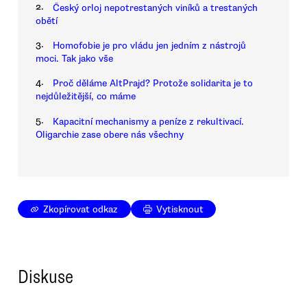
2.
Český orloj nepotrestaných viníků a trestaných
obětí
3.
Homofobie je pro vládu jen jedním z nástrojů
moci. Tak jako vše
4.
Proč děláme AltPrajd? Protože solidarita je to
nejdůležitější, co máme
5.
Kapacitní mechanismy a peníze z rekultivací.
Oligarchie zase obere nás všechny
Zkopírovat odkaz
Vytisknout
Diskuse