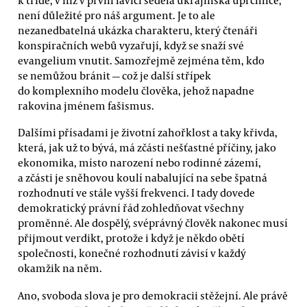
není důležité pro náš argument. Je to ale
nezanedbatelná ukázka charakteru, který čtenáři
konspiračních webů vyzařují, když se snaží své
evangelium vnutit. Samozřejmě zejména těm, kdo
se nemůžou bránit — což je další střípek
do komplexního modelu člověka, jehož napadne
rakovina jménem fašismus.
Dalšími přísadami je životní zahořklost a taky křivda,
která, jak už to bývá, má zčásti nešťastné příčiny, jako
ekonomika, místo narození nebo rodinné zázemí,
a zčásti je sněhovou koulí nabalující na sebe špatná
rozhodnutí ve stále vyšší frekvenci. I tady dovede
demokratický právní řád zohledňovat všechny
proměnné. Ale dospělý, svéprávný člověk nakonec musí
přijmout verdikt, protože i když je někdo obětí
společnosti, konečné rozhodnutí závisí v každý
okamžik na něm.
Ano, svoboda slova je pro demokracii stěžejní. Ale právě