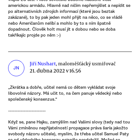
americkou armádu. Hlavně nad ničím nepřemýšlet a nepídit se
po alternativních zdrojích informací (které jsou beztak
zakázané), to by pak jeden mohl přijít na něco, co se vládě
nebo Američanům nelíbí a mohlo by to s ním špatně
dopadnout. Člověk holt musí jít s dobou nebo se doba
takříkajíc projde po něm :-)
Jiří Nushart
, maloměšťácký usmiřovač
JN
21. dubna 2022 v 16.56
„Zkrátka a dobře, učitel nemá co dětem vykládat svoje
libovolné názory. Má učit to, na čem panuje vědecký nebo
společenský konsenzus.“
------------------------
Když se, pane Hajku, zamýšlím nad Vašimi slovy (tedy nad tou
Vámi zmíněnou nepřijatelností propagace práva šaría jakožto
svobody názoru učitele), myslím, že třeba učitel Samuel Paty
se od vědeckého konsenzu nejspíše neodchýlil. Možná se