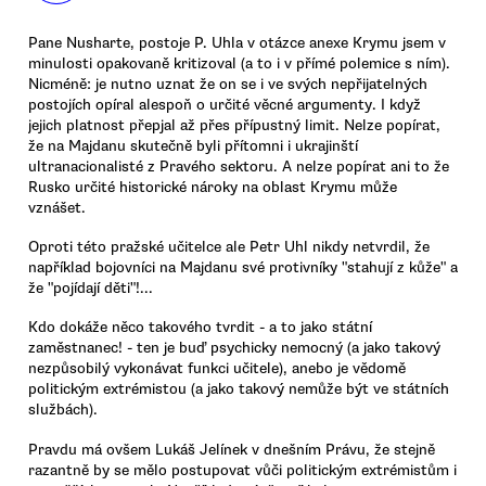
Pane Nusharte, postoje P. Uhla v otázce anexe Krymu jsem v
minulosti opakovaně kritizoval (a to i v přímé polemice s ním).
Nicméně: je nutno uznat že on se i ve svých nepřijatelných
postojích opíral alespoň o určité věcné argumenty. I když
jejich platnost přepjal až přes přípustný limit. Nelze popírat,
že na Majdanu skutečně byli přítomni i ukrajinští
ultranacionalisté z Pravého sektoru. A nelze popírat ani to že
Rusko určité historické nároky na oblast Krymu může
vznášet.
Oproti této pražské učitelce ale Petr Uhl nikdy netvrdil, že
například bojovníci na Majdanu své protivníky "stahují z kůže" a
že "pojídají děti"!...
Kdo dokáže něco takového tvrdit - a to jako státní
zaměstnanec! - ten je buď psychicky nemocný (a jako takový
nezpůsobilý vykonávat funkci učitele), anebo je vědomě
politickým extrémistou (a jako takový nemůže být ve státních
službách).
Pravdu má ovšem Lukáš Jelínek v dnešním Právu, že stejně
razantně by se mělo postupovat vůči politickým extrémistům i