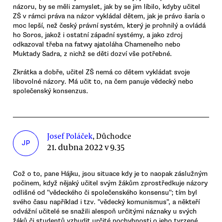
názoru, by se měli zamyslet, jak by se jim líbilo, kdyby učitel
ZŠ v rámci práva na názor vykládal dětem, jak je právo šaría o
moc lepší, než český právní systém, který je prohnilý a ovládá
ho Soros, jakož i ostatní západní systémy, a jako zdroj
odkazoval třeba na fatwy ajatoláha Chameneího nebo
Muktady Sadra, z nichž se děti dozví vše potřebné.
Zkrátka a dobře, učitel ZŠ nemá co dětem vykládat svoje
libovolné názory. Má učit to, na čem panuje vědecký nebo
společenský konsenzus.
Josef Poláček
, Důchodce
JP
21. dubna 2022 v 9.35
Což o to, pane Hájku, jsou situace kdy je to naopak záslužným
počinem, když nějaký učitel svým žákům zprostředkuje názory
odlišné od "vědeckého či společenského konsensu"; tím byl
svého času například i tzv. "vědecký komunismus", a někteří
odvážní učitelé se snažili alespoň určitými náznaky u svých
žáků či studentů vzbudit určité pochybnosti o jeho tvrzené