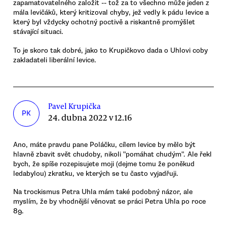
zapamatovatelného založit -- tož za to všechno může jeden z
mála levičáků, který kritizoval chyby, jež vedly k pádu levice a
který byl vždycky ochotný poctivě a riskantně promýšlet
stávající situaci.
To je skoro tak dobré, jako to Krupičkovo dada o Uhlovi coby
zakladateli liberální levice.
Pavel Krupička
PK
24. dubna 2022 v 12.16
Ano, máte pravdu pane Poláčku, cílem levice by mělo být
hlavně zbavit svět chudoby, nikoli "pomáhat chudým". Ale řekl
bych, že spíše rozepisujete moji (dejme tomu že poněkud
ledabylou) zkratku, ve kterých se tu často vyjadřuji.
Na trockismus Petra Uhla mám také podobný názor, ale
myslím, že by vhodnější věnovat se práci Petra Uhla po roce
89.