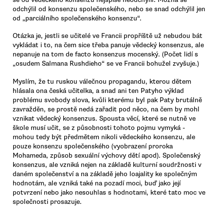
odchýlil od konsenzu společenského, nebo se snad odchýlil jen
od „parciálního společenského konsenzu“.
Otázka je, jestli se učitelé ve Francii propříště už nebudou bát
vykládat i to, na čem sice třeba panuje vědecký konsenzus, ale
nepanuje na tom de facto konsenzus mocenský. (Počet lidí s
„osudem Salmana Rushdieho“ se ve Francii bohužel zvyšuje.)
Myslím, že tu ruskou válečnou propagandu, kterou dětem
hlásala ona česká učitelka, a snad ani ten Patyho výklad
problému svobody slova, kvůli kterému byl pak Paty brutálně
zavražděn, se prostě nedá zařadit pod něco, na čem by mohl
vznikat vědecký konsenzus. Spousta věcí, které se nutně ve
škole musí učit, se z působnosti tohoto pojmu vymyká -
mohou tedy být předmětem nikoli vědeckého konsenzu, ale
pouze konsenzu společenského (vyobrazení proroka
Mohameda, způsob sexuální výchovy dětí apod). Společenský
konsenzus, ale vzniká nejen na základě kulturní soudržnosti v
daném společenství a na základě jeho loajality ke společným
hodnotám, ale vzniká také na pozadí moci, buď jako její
potvrzení nebo jako nesouhlas s hodnotami, které tato moc ve
společnosti prosazuje.