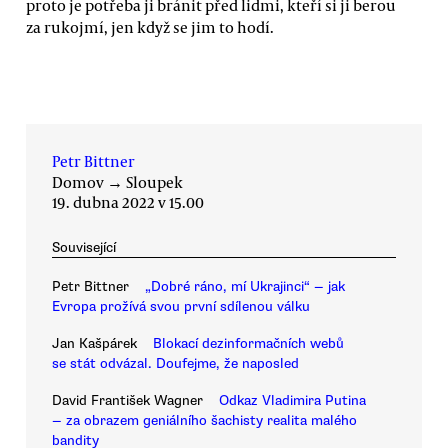
proto je potřeba ji bránit před lidmi, kteří si ji berou
za rukojmí, jen když se jim to hodí.
Petr Bittner
Domov
→
Sloupek
19. dubna 2022 v 15.00
Související
Petr Bittner
„Dobré ráno, mí Ukrajinci“ — jak
Evropa prožívá svou první sdílenou válku
Jan Kašpárek
Blokací dezinformačních webů
se stát odvázal. Doufejme, že naposled
David František Wagner
Odkaz Vladimira Putina
— za obrazem geniálního šachisty realita malého
bandity