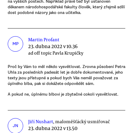
na vyšších postech. Například právě teď byl ustanoven
děkanem národohospodářské fakulty člověk, který zřejmě sdílí
dost podobné názory jako ona učitelka.
Martin Profant
MP
23. dubna 2022 v 10.36
ad off topic Pavla Krupičky
Proč by Vám to měl někdo vysvětlovat. Zrovna působení Petra
Uhla za posledních padesát let je dobře dokumentované, jeho
texty jsou přístupné a pokud bych Vás neměl považovat za
úplného blba, pak si dokážete odpovědět sám.
A pokud ne, úplnému blbovi je zbytečné cokoli vysvětlovat.
Jiří Nushart
, maloměšťácký usmiřovač
JN
23. dubna 2022 v 13.50