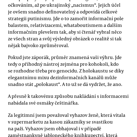
očkováním, až po ukrajinský „nacismus“. Jejich účel
je ovšem snadno definovatelný a odpovídá celkové
strategii putinismu. Jde o to zamořit informační pole
balastem, relativizacemi, whataboutismem a dalším
informačním plevelem tak, aby si čtenář vybral něco
ze všech stran a svůj výsledný obrázek o realitě si tak
nějak bajvoko zprůměroval.
Pokud jste záporák, průměr znamená vaši výhru. Jde
tedy o příhodný nástroj zejména pro kohokoli, kdo
se rozhodne třeba pro genocidu. Z holokaustu se díky
elegantnímu mixu dezinformačních kanálů může
snadno stát „polokaust“. A to už se dá vydržet, že ano.
A přesně k takovému způsobu nakládání s informacemi
nabádala své osmáky češtinářka.
Za legitimní jsem považoval vyhazov ženě, která vítala
v supermarketu za kasou zákazníky se svastikou
na paži. Vyhazov jsem obhajoval i v případě
zaměstnankyně jabloneckého knihkupectví, která