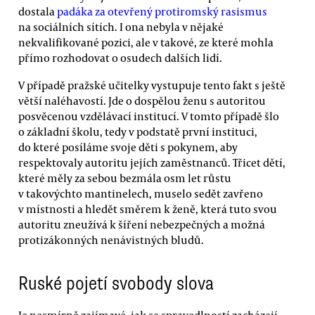
dostala
padáka za otevřený protiromský rasismus
na sociálních sítích. I ona nebyla v nějaké
nekvalifikované pozici, ale v takové, ze které mohla
přímo rozhodovat o osudech dalších lidí.
V případě pražské učitelky vystupuje tento fakt s ještě
větší naléhavostí. Jde o dospělou ženu s autoritou
posvěcenou vzdělávací institucí. V tomto případě šlo
o základní školu, tedy v podstatě první instituci,
do které posíláme svoje děti s pokynem, aby
respektovaly autoritu jejích zaměstnanců. Třicet dětí,
které měly za sebou bezmála osm let růstu
v takovýchto mantinelech, muselo sedět zavřeno
v místnosti a hledět směrem k ženě, která tuto svou
autoritu zneužívá k šíření nebezpečných a možná
protizákonných nenávistných bludů.
Ruské pojetí svobody slova
Je nesmírně zajímavé, jak se spravedlností zacházejí