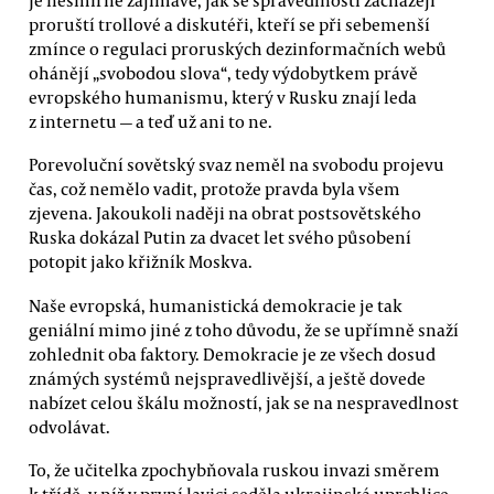
proruští trollové a diskutéři, kteří se při sebemenší
zmínce o regulaci proruských dezinformačních webů
ohánějí „svobodou slova“, tedy výdobytkem právě
evropského humanismu, který v Rusku znají leda
z internetu — a teď už ani to ne.
Porevoluční sovětský svaz neměl na svobodu projevu
čas, což nemělo vadit, protože pravda byla všem
zjevena. Jakoukoli naději na obrat postsovětského
Ruska dokázal Putin za dvacet let svého působení
potopit jako křižník Moskva.
Naše evropská, humanistická demokracie je tak
geniální mimo jiné z toho důvodu, že se upřímně snaží
zohlednit oba faktory. Demokracie je ze všech dosud
známých systémů nejspravedlivější, a ještě dovede
nabízet celou škálu možností, jak se na nespravedlnost
odvolávat.
To, že učitelka zpochybňovala ruskou invazi směrem
k třídě, v níž v první lavici seděla ukrajinská uprchlice,