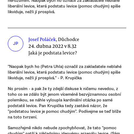
nerozumím. Naopak bych ho označil za zakladatele neblahé
liberální levice, která podstatu levice (pomoc chudým) spíše
likviduje, nežli jí prospívá.
Josef Poláček
, Důchodce
JP
24. dubna 2022 v 8.32
Jaká je podstata levice?
"Naopak bych ho (Petra Uhla) označil za zakladatele neblahé
liberální levice, která podstatu levice (pomoc chudým) spíše
likviduje, nežli jí prospívá." - P. Krupička
No prosím - a pak že ty zdejší diskuse k ničemu nevedou, z
toho co se zdálo být jenom víceméně bezvýznamnou osobní
polemikou, se náhle vyloupla kardinální otázka po samé
podstatě levice. Pan Krupička tedy zastává názor, že
"podstatou levice je pomoc chudým". Podívejme se teď blíže
na toto tvrzení.
Samozřejmě nikdo nebude zpochybňovat, že tato "pomoc
chudým" patří k základnímu ideovému arzenálu levice. (Sám