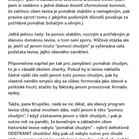
jsem si nedávno v jedné diskusi dovolil zformulovat bonmot,
že zatímco cílem levice je pomáhat slabším a nemajetným, pak
pravice oproti tomu z jakýchsi podivných důvodů považuje za
potřebné pomáhat bohatým a silným.)
Ještě jednou tedy: že pomoc slabším, nuzným a potřebným je
ideovou doménou levice, o tom není sporu. Klíčová otázka ale
je, jestli už jenom touto "pomocí chudým" je vyčerpána celá
podstata levice, jejího ideového zaměření.
Připomeňme napřed jen tak pro zamyšlení: pomáhat chudým,
to je v zásadě úkolem charity. Pokud by si levice nekladla
žádné vyšší cíle nežli jenom tuto pomoc chudým, pak by
vlastně nemělo smyslu aby se vůbec formovala jako ideové a
politické hnutí; stačilo by fakticky jenom provozovat Armádu
spásy.
Takže, pane Krupičko, nedá se nic dělat, ale ideový program
levice vždy sahal mnohem dále, nežli jenom k této "pomoci
chudým". I když zůstaneme jenom u těch chudých, i pak je
nutno mít na paměti, že konečným a základním cílem
historické levice nebylo "pomáhat chudým" - nýbrž definitivně
ODSTRANIT chudobu! Aby pak už nebylo nutno pro chudé