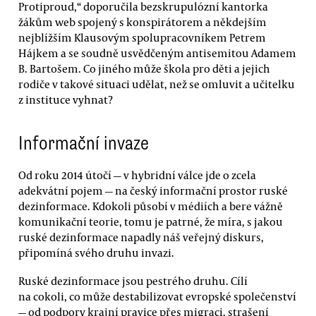
Protiproud,“ doporučila bezskrupulózní kantorka
žákům web spojený s konspirátorem a někdejším
nejblížším Klausovým spolupracovníkem Petrem
Hájkem a se soudně usvědčeným antisemitou Adamem
B. Bartošem. Co jiného může škola pro děti a jejich
rodiče v takové situaci udělat, než se omluvit a učitelku
z instituce vyhnat?
Informační invaze
Od roku 2014 útočí — v hybridní válce jde o zcela
adekvátní pojem — na český informační prostor ruské
dezinformace. Kdokoli působí v médiích a bere vážně
komunikační teorie, tomu je patrné, že míra, s jakou
ruské dezinformace napadly náš veřejný diskurs,
připomíná svého druhu invazi.
Ruské dezinformace jsou pestrého druhu. Cílí
na cokoli, co může destabilizovat evropské společenství
— od podpory krajní pravice přes migraci, strašení