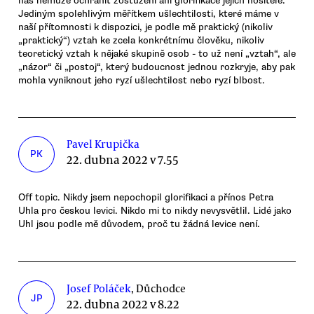
nás nemůže ochránit zostuzení ani glorifikace jejich nositele.
Jediným spolehlivým měřítkem ušlechtilosti, které máme v
naší přítomnosti k dispozici, je podle mě praktický (nikoliv
„praktický“) vztah ke zcela konkrétnímu člověku, nikoliv
teoretický vztah k nějaké skupině osob - to už není „vztah“, ale
„názor“ či „postoj“, který budoucnost jednou rozkryje, aby pak
mohla vyniknout jeho ryzí ušlechtilost nebo ryzí blbost.
Pavel Krupička
PK
22. dubna 2022 v 7.55
Off topic. Nikdy jsem nepochopil glorifikaci a přínos Petra
Uhla pro českou levici. Nikdo mi to nikdy nevysvětlil. Lidé jako
Uhl jsou podle mě důvodem, proč tu žádná levice není.
Josef Poláček
, Důchodce
JP
22. dubna 2022 v 8.22