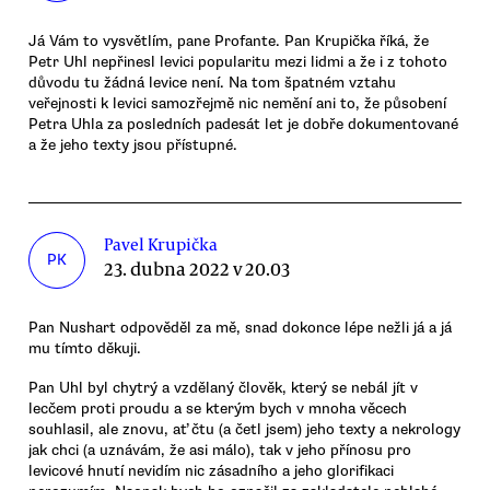
Já Vám to vysvětlím, pane Profante. Pan Krupička říká, že
Petr Uhl nepřinesl levici popularitu mezi lidmi a že i z tohoto
důvodu tu žádná levice není. Na tom špatném vztahu
veřejnosti k levici samozřejmě nic nemění ani to, že působení
Petra Uhla za posledních padesát let je dobře dokumentované
a že jeho texty jsou přístupné.
Pavel Krupička
PK
23. dubna 2022 v 20.03
Pan Nushart odpověděl za mě, snad dokonce lépe nežli já a já
mu tímto děkuji.
Pan Uhl byl chytrý a vzdělaný člověk, který se nebál jít v
lecčem proti proudu a se kterým bych v mnoha věcech
souhlasil, ale znovu, ať čtu (a četl jsem) jeho texty a nekrology
jak chci (a uznávám, že asi málo), tak v jeho přínosu pro
levicové hnutí nevidím nic zásadního a jeho glorifikaci