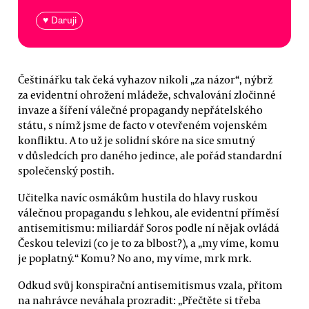
♥ Daruji
Češtinářku tak čeká vyhazov nikoli „za názor“, nýbrž
za evidentní ohrožení mládeže, schvalování zločinné
invaze a šíření válečné propagandy nepřátelského
státu, s nímž jsme de facto v otevřeném vojenském
konfliktu. A to už je solidní skóre na sice smutný
v důsledcích pro daného jedince, ale pořád standardní
společenský postih.
Učitelka navíc osmákům hustila do hlavy ruskou
válečnou propagandu s lehkou, ale evidentní příměsí
antisemitismu: miliardář Soros podle ní nějak ovládá
Českou televizi (co je to za blbost?), a „my víme, komu
je poplatný.“ Komu? No ano, my víme, mrk mrk.
Odkud svůj konspirační antisemitismus vzala, přitom
na nahrávce neváhala prozradit: „Přečtěte si třeba