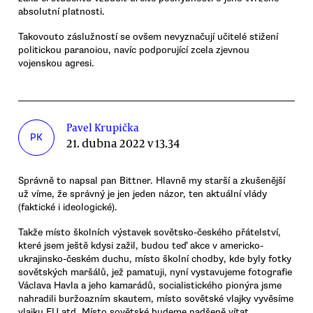
absolutní platnosti.
Takovouto záslužností se ovšem nevyznačují učitelé stižení
politickou paranoiou, navíc podporující zcela zjevnou
vojenskou agresi.
Pavel Krupička
PK
21. dubna 2022 v 13.34
Správně to napsal pan Bittner. Hlavně my starší a zkušenější
už víme, že správný je jen jeden názor, ten aktuální vlády
(faktické i ideologické).
Takže místo školních výstavek sovětsko-českého přátelství,
které jsem ještě kdysi zažil, budou teď akce v americko-
ukrajinsko-českém duchu, místo školní chodby, kde byly fotky
sovětských maršálů, jež pamatuji, nyní vystavujeme fotografie
Václava Havla a jeho kamarádů, socialistického pionýra jsme
nahradili buržoazním skautem, místo sovětské vlajky vyvěsíme
vlajku EU atd. Místo sovětské budeme nadšeně vítat