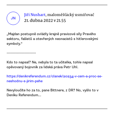
Jiří Nushart
, maloměšťácký usmiřovač
JN
21. dubna 2022 v 21.55
„Majdan postupně ovládly krajně pravicové síly Pravého
sektoru, fašistů a otevřených neonacistů s hitlerovskými
symboly.“
-----------------------
Kdo to napsal? Ne, nebyla to ta učitelka, tohle napsal
opěvovaný bojovník za lidská práva Petr Uhl.
https://denikreferendum.cz/clanek/20234-v-cem-a-proc-se-
neshodnu-s-jirim-pehe
Nevyloučíte ho za to, pane Bittnere, z DR? No, vyšlo to v
Deníku Referendum...