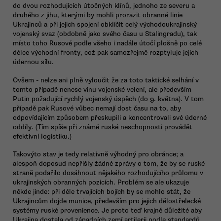
do dvou rozhodujících útočných klínů, jednoho ze severu a
druhého z jihu, kterými by mohli prorazit obranné linie
Ukrajinců a při jejich spojení obklíčit celý východoukrajinský
vojenský svaz (obdobně jako svého času u Stalingradu), tak
místo toho Rusové podle všeho i nadále útočí plošně po celé
délce východní fronty, což pak samozřejmě rozptyluje jejich
údernou sílu.
Ovšem - nelze ani plně vyloučit že za toto taktické selhání v
tomto případě nenese vinu vojenské velení, ale především
Putin požadující rychlý vojenský úspěch (do 9. května). V tom
případě pak Rusové vůbec nemají dost času na to, aby
odpovídajícím způsobem přeskupili a koncentrovali své úderné
oddíly. (Tím spíše při známé ruské neschopnosti provádět
efektivní logistiku.)
Takovýto stav je tedy relativně výhodný pro obránce; a
alespoň doposud nepřišly žádné zprávy o tom, že by se ruské
straně podařilo dosáhnout nějakého rozhodujícího průlomu v
ukrajinských obranných pozicích. Problém se ale ukazuje
někde jinde: při déle trvajících bojích by se mohlo stát, že
Ukrajincům dojde munice, především pro jejich dělostřelecké
systémy ruské provenience. Je proto teď krajně důležité aby
Ukrajina dostala od západních zemí artilerii podle standardů