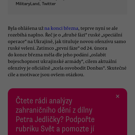
MilitaryLand, Twitter
Byla ohlášena už
na konci března
, teprve nyní se ale
rozebíhá naplno. Řeč je o „druhé fázi“ ruské „speciální
operace“ na Ukrajině, jak tituluje novou ofenzívu samo
ruské velení. Zatímco „první fáze“ od 24. února
do konce března měla dle jeho podání „oslabit
bojeschopnost ukrajinské armády“, cílem aktuální
ofenzívy je oficiálně „zcela osvobodit Donbas“. Skutečné
cíle a motivace jsou ovšem otázkou.
×
Čtete rádi analýzy
zahraničního dění z dílny
Petra Jedličky? Podpořte
rubriku Svět a pomozte jí