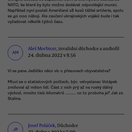
NATO, ke které by bylo možno dodávat odpovídající munici.
Například nyní poslali Američané 18 kusů těžké artilerie, spolu
se 40 000 náboji. Ale zaučení ukrajinských vojáků bude i tak
vyžadovat několik týdnů času.
Aleš Morbicer
, invalidní důchodce a audiofil
AM
24. dubna 2022 v 8.56
Ví se pane Jedličko něco víc o přesunech obyvatelstva?
Mluví se o statisícových počtech, býv. velvyslanec Votápek
zmiňoval až milion lidí. Část z nich prý až na ruský dálný
východ, mnoho tisíc kilometrů ......... co to proboha je? Jak za
Stalina.
Josef Poláček
, Důchodce
JP
27. dubna 2022 v 7.00