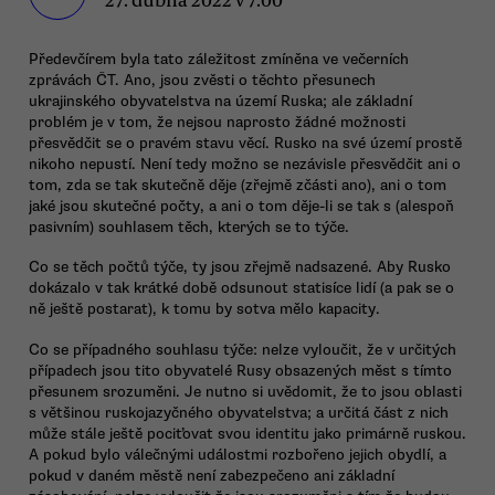
Předevčírem byla tato záležitost zmíněna ve večerních
zprávách ČT. Ano, jsou zvěsti o těchto přesunech
ukrajinského obyvatelstva na území Ruska; ale základní
problém je v tom, že nejsou naprosto žádné možnosti
přesvědčit se o pravém stavu věcí. Rusko na své území prostě
nikoho nepustí. Není tedy možno se nezávisle přesvědčit ani o
tom, zda se tak skutečně děje (zřejmě zčásti ano), ani o tom
jaké jsou skutečné počty, a ani o tom děje-li se tak s (alespoň
pasivním) souhlasem těch, kterých se to týče.
Co se těch počtů týče, ty jsou zřejmě nadsazené. Aby Rusko
dokázalo v tak krátké době odsunout statisíce lidí (a pak se o
ně ještě postarat), k tomu by sotva mělo kapacity.
Co se případného souhlasu týče: nelze vyloučit, že v určitých
případech jsou tito obyvatelé Rusy obsazených měst s tímto
přesunem srozuměni. Je nutno si uvědomit, že to jsou oblasti
s většinou ruskojazyčného obyvatelstva; a určitá část z nich
může stále ještě pociťovat svou identitu jako primárně ruskou.
A pokud bylo válečnými událostmi rozbořeno jejich obydlí, a
pokud v daném městě není zabezpečeno ani základní