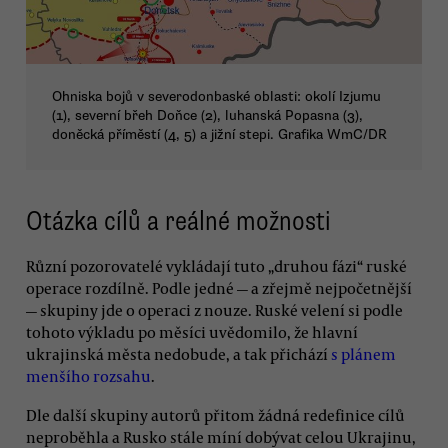
Ohniska bojů v severodonbaské oblasti: okolí Izjumu
(1), severní břeh Doňce (2), luhanská Popasna (3),
doněcká příměstí (4, 5) a jižní stepi. Grafika WmC/DR
Otázka cílů a reálné možnosti
Různí pozorovatelé vykládají tuto „druhou fázi“ ruské
operace rozdílně. Podle jedné — a zřejmě nejpočetnější
— skupiny jde o operaci z nouze. Ruské velení si podle
tohoto výkladu po měsíci uvědomilo, že hlavní
ukrajinská města nedobude, a tak přichází
s plánem
menšího rozsahu
.
Dle další skupiny autorů přitom žádná redefinice cílů
neproběhla a Rusko stále míní dobývat celou Ukrajinu,