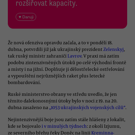
rozšiřovat kapacity.
♥ Daruji
Že nová ofenzíva opravdu začala, a to v pondělí 18.
dubna, potvrdili již jak ukrajinský prezident
Zelenskyj
,
tak ruský ministr zahraničí
Lavrov
. V praxi má zatím
podobu zintenzivněných útoků po celé východní frontě
a místy i na jižní. Doplňuje ji dělostřelecké ostřelování
a vypouštění nejrůznějších raket plus letecké
bombardování.
Ruské ministerstvo obrany ve středu uvedlo, že jen
těmito dalekonosnými útoky bylo v noci z 19. na 20.
dubna zasaženo na
„1053 ukrajinských vojenských cílů“
.
Nejintenzivnější boje jsou zatím stále hlášeny z lokalit,
kde se bojovalo
i v minulých týdnech
: z okolí Izjumu,
ze severního břehu řeky Doněc na linii
Kreminna-