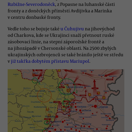
Rubižne-Severodoněck
, z Popasne na luhanské části
fronty a z doněckých příměstí Avdijivka a Marinka
v centru donbaské fronty.
Vedle toho se bojuje také
u Čuhujivu
na jihovýchod
od Charkova, kde se Ukrajinci snaží přetnout ruské
zásobovací linie, na stepní záporožské frontě a
na jihozápadě v Chersonské oblasti. Na 2500 zbylých
ukrajinských ozbrojenců se také bránilo ještě ve středu
v
již takřka dobytém přístavu Mariupol
.