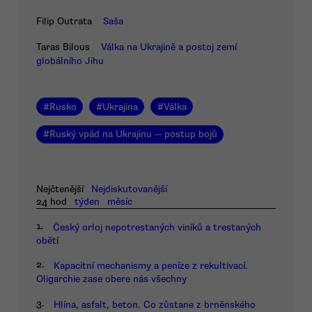
Filip Outrata
Saša
Taras Bilous
Válka na Ukrajině a postoj zemí
globálního Jihu
#
Rusko
#
Ukrajina
#
Válka
#
Ruský vpád na Ukrajinu -- postup bojů
Nejčtenější
Nejdiskutovanější
24 hod
týden
měsíc
1.
Český orloj nepotrestaných viníků a trestaných
obětí
2.
Kapacitní mechanismy a peníze z rekultivací.
Oligarchie zase obere nás všechny
3.
Hlína, asfalt, beton. Co zůstane z brněnského