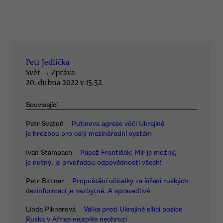
Petr Jedlička
Svět
→
Zpráva
20. dubna 2022 v 15.52
Související
Petr Svatoň
Putinova agrese vůči Ukrajině
je hrozbou pro celý mezinárodní systém
Ivan Štampach
Papež František: Mír je možný,
je nutný, je prvořadou odpovědností všech!
Petr Bittner
Propuštění učitelky za šíření ruských
dezinformací je nezbytné. A spravedlivé
Linda Piknerová
Válka proti Ukrajině sílící pozice
Ruska v Africe nejspíše neohrozí