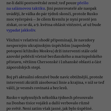
ne-li další postsovětské země; teď pouze
přešlo
na salámovou taktiku
. Jiní pozorovatelé ale naopak
uvádějí, že válka do pár týdnů skončí, protože Rusko
moc vyčerpává — že cílem Kremlu je nyní prostě jen
získat, co se dá, a 9. května ohlásit vítězství, ať už bude
vypadat jakkoliv
.
Všichni v relativní shodě připomínají, že navzdory
nesporným ukrajinským úspěchům (naposledy
potopení křižníku Moskva) drží interventi stále celé
azovské pobřeží včetně berďanského a mariupolského
přístavu, většinu Chersonské i Luhanské oblasti a část
záporožských stepí.
Boj při aktuální ofenzívě bude navíc obtížnější, protože
interventi zkrátili zásobovací linie a krajina, v níž se teď
válčí, je vesměs rovinatá a bez lesů.
Rusko v uplynulých několika týdnech přesouvalo
na Donbas tisíce vojáků a další verbovalo různě
po světě. Není zatím však jasné, jak bylo úspěšné.