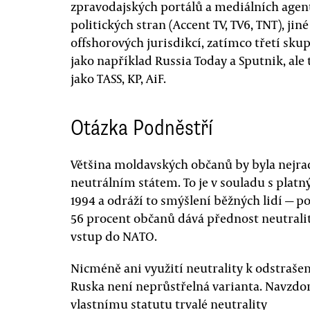
zpravodajských portálů a mediálních agent
politických stran (Accent TV, TV6, TNT), j
offshorových jurisdikcí, zatímco třetí sk
jako například Russia Today a Sputnik, al
jako TASS, KP, AiF.
Otázka Podněstří
Většina moldavských občanů by byla nejrad
neutrálním státem. To je v souladu s platn
1994 a odráží to smýšlení běžných lidí — p
56 procent občanů dává přednost neutralit
vstup do NATO.
Nicméně ani využití neutrality k odstrašen
Ruska není neprůstřelná varianta. Navzdo
vlastnímu statutu trvalé neutrality