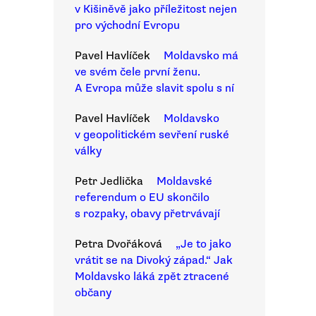
v Kišiněvě jako příležitost nejen
pro východní Evropu
Pavel Havlíček
Moldavsko má
ve svém čele první ženu.
A Evropa může slavit spolu s ní
Pavel Havlíček
Moldavsko
v geopolitickém sevření ruské
války
Petr Jedlička
Moldavské
referendum o EU skončilo
s rozpaky, obavy přetrvávají
Petra Dvořáková
„Je to jako
vrátit se na Divoký západ.“ Jak
Moldavsko láká zpět ztracené
občany