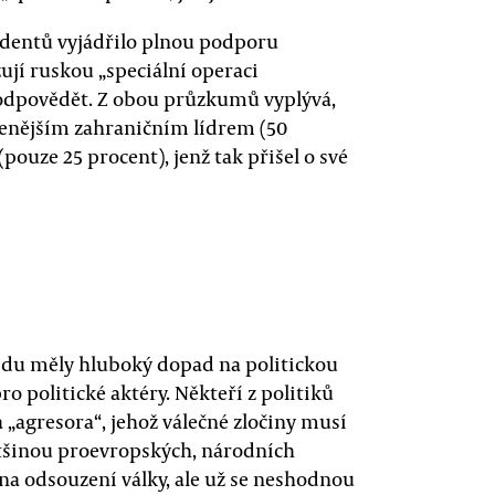
ndentů vyjádřilo plnou podporu
ují ruskou „speciální operaci
o odpovědět. Z obou průzkumů vyplývá,
benějším zahraničním lídrem (50
pouze 25 procent), jenž tak přišel o své
lidu měly hluboký dopad na politickou
o politické aktéry. Někteří z politiků
a „agresora“, jehož válečné zločiny musí
většinou proevropských, národních
na odsouzení války, ale už se neshodnou