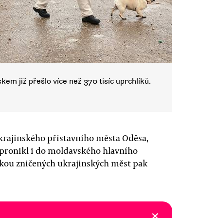
em již přešlo více než 370 tisíc uprchlíků.
ukrajinského přístavního města Oděsa,
 pronikl i do moldavského hlavního
lkou zničených ukrajinských měst pak
×