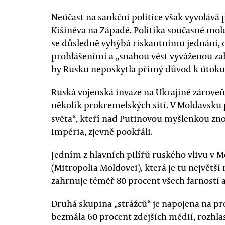
Neúčast na sankční politice však vyvoláv
Kišiněva na Západě. Politika současné mol
se důsledně vyhýbá riskantnímu jednání, o
prohlášeními a „snahou vést vyváženou zah
by Rusku neposkytla přímý důvod k útoku
Ruská vojenská invaze na Ukrajině zárove
několik prokremelských sítí. V Moldavsku
světa“, kteří nad Putinovou myšlenkou zn
impéria, zjevně pookřáli.
Jedním z hlavních pilířů ruského vlivu v M
(Mitropolia Moldovei), která je tu největš
zahrnuje téměř 80 procent všech farností 
Druhá skupina „strážců“ je napojena na pro
bezmála 60 procent zdejších médií, rozhlas