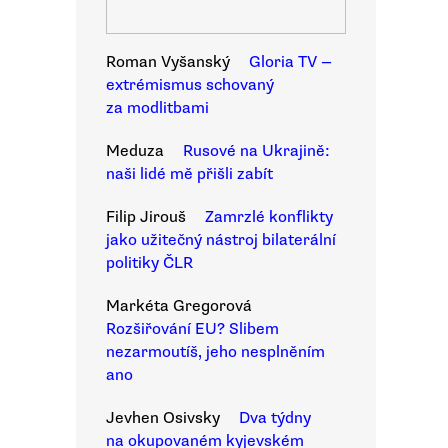
Roman Vyšanský
Gloria TV —
extrémismus schovaný
za modlitbami
Meduza
Rusové na Ukrajině:
naši lidé mě přišli zabít
Filip Jirouš
Zamrzlé konflikty
jako užitečný nástroj bilaterální
politiky ČLR
Markéta Gregorová
Rozšiřování EU? Slibem
nezarmoutíš, jeho nesplněním
ano
Jevhen Osivsky
Dva týdny
na okupovaném kyjevském