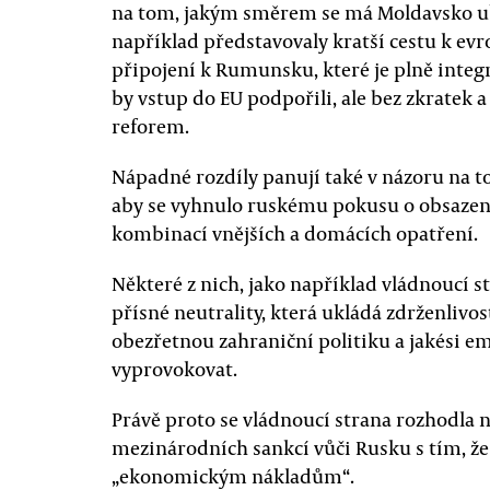
na tom, jakým směrem se má Moldavsko ubír
například představovaly kratší cestu k ev
připojení k Rumunsku, které je plně integr
by vstup do EU podpořili, ale bez zkrate
reforem.
Nápadné rozdíly panují také v názoru na to
aby se vyhnulo ruskému pokusu o obsazení
kombinací vnějších a domácích opatření.
Některé z nich, jako například vládnoucí st
přísné neutrality, která ukládá zdrženlivos
obezřetnou zahraniční politiku a jakési e
vyprovokovat.
Právě proto se vládnoucí strana rozhodla 
mezinárodních sankcí vůči Rusku s tím, ž
„ekonomickým nákladům“.