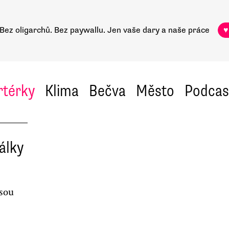
Bez oligarchů. Bez paywallu.
Jen vaše dary a naše práce
♥
rtérky
Klima
Bečva
Město
Podcas
álky
jsou