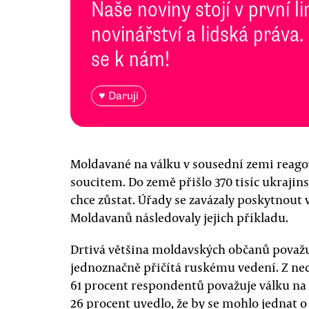
Naše noviny stojí v první l
novinářství a lidská práva.
se k nám!
♥ Daruji
Moldavané na válku v sousední zemi reago
soucitem. Do země přišlo 370 tisíc ukrajins
chce zůstat. Úřady se zavázaly poskytnout
Moldavanů následovaly jejich příkladu.
Drtivá většina moldavských občanů považuj
jednoznačně přičítá ruskému vedení. Z n
61 procent respondentů považuje válku na 
26 procent uvedlo, že by se mohlo jednat o „