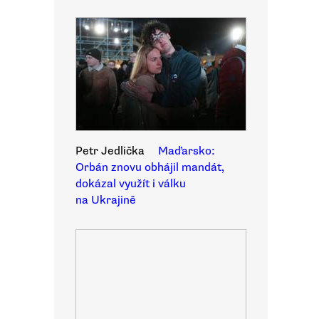
Petr Jedlička
Maďarsko:
Orbán znovu obhájil mandát,
dokázal využít i válku
na Ukrajině