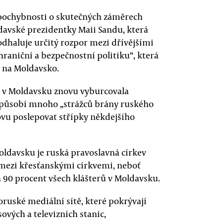
á pochybnosti o skutečných záměrech
davské prezidentky Maii Sandu, která
dhaluje určitý rozpor mezi dřívějšími
raniční a bezpečnostní politiku“, která
 na Moldavsko.
ň v Moldavsku znovu vyburcovala
 působí mnoho „strážců brány ruského
ovu poslepovat střípky někdejšího
oldavsku je ruská pravoslavná církev
í mezi křesťanskými církvemi, neboť
a 90 procent všech klášterů v Moldavsku.
ruské mediální sítě, které pokrývají
ových a televizních stanic,