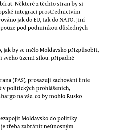
at. Některé z těchto stran by si
ropské integraci prostřednictvím
ováno jak do EU, tak do NATO. Jiní
k a pouze pod podmínkou důsledných
, jak by se mělo Moldavsko přizpůsobit,
 svého území silou, případně
rana (PAS), prosazují zachování linie
t v politických prohlášeních,
mbargo na vše, co by mohlo Rusko
nezapojit Moldavsko do politiky
e je třeba zabránit neúnosným