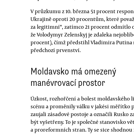
V průzkumu z 10. března 51 procent respo
Ukrajině oproti 20 procentům, které považ
za legitimní“, zatímco 21 procent odmítl
že Volodymyr Zelenskyj je zdaleka nejoblí
procent), čímž předstihl Vladimira Putina (
předchozí prvenství.
Moldavsko má omezený
manévrovací prostor
Úzkost, rozhořčení a bolest moldavského 
scénu a proměnily válku v jakési měřítko pr
zaujali zásadové postoje a označili Rusko z
být vyšetřeny. To je společné stanovisko 
a proreformních stran. Ty se sice shodnou 