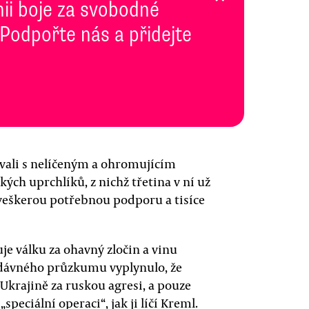
inii boje za svobodné
 Podpořte nás a přidejte
vali s nelíčeným a ohromujícím
kých uprchlíků, z nichž třetina v ní už
 veškerou potřebnou podporu a tisíce
e válku za ohavný zločin a vinu
edávného průzkumu vyplynulo, že
Ukrajině za ruskou agresi, a pouze
speciální operaci“, jak ji líčí Kreml.