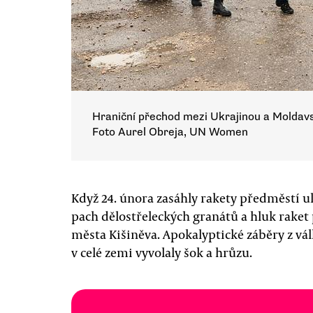
Hraniční přechod mezi Ukrajinou a Moldavsk
Foto Aurel Obreja, UN Women
Když 24. února zasáhly rakety předměstí 
pach dělostřeleckých granátů a hluk raket
města Kišiněva. Apokalyptické záběry z vá
v celé zemi vyvolaly šok a hrůzu.