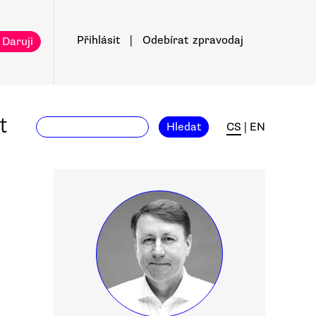
Přihlásit
|
Odebírat
zpravodaj
 Daruji
t
Hledat
CS
|
EN