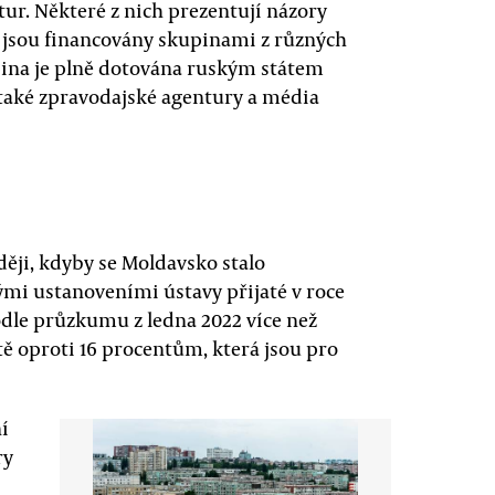
ur. Některé z nich prezentují názory
iné jsou financovány skupinami z různých
upina je plně dotována ruským státem
e také zpravodajské agentury a média
ěji, kdyby se Moldavsko stalo
ými ustanoveními ústavy přijaté v roce
odle průzkumu z ledna 2022 více než
ě oproti 16 procentům, která jsou pro
í
ry