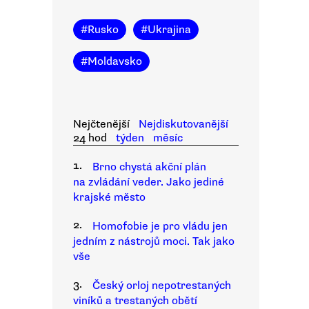
#
Rusko
#
Ukrajina
#
Moldavsko
Nejčtenější
Nejdiskutovanější
24 hod
týden
měsíc
1.
Brno chystá akční plán
na zvládání veder. Jako jediné
krajské město
2.
Homofobie je pro vládu jen
jedním z nástrojů moci. Tak jako
vše
3.
Český orloj nepotrestaných
viníků a trestaných obětí