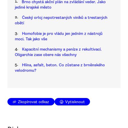
1.
Brno chystá akční plán na zvládání veder. Jako
jediné krajské město
2.
Český orloj nepotrestaných viníků a trestaných
obětí
3.
Homofobie je pro vládu jen jedním z nástrojů
moci. Tak jako vše
4.
Kapacitní mechanismy a peníze z rekultivací.
Oligarchie zase obere nás všechny
5.
Hlína, asfalt, beton. Co zůstane z brněnského
velodromu?
Zkopírovat odkaz
Vytisknout