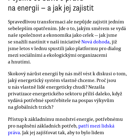
na energii — a jak jej zajistit
Spravedlivou transformaci ale nepůjde zajistit jedním
sebelepším opatřením. Jde o to, jakým směrem se vydá
naše společnost a ekonomika jako celek — jak jsme
se snažili nastínit v naší iniciativě
Nová dohoda
, již
jsme letos v lednu spustili jako platformu pro dialog
mezi sociálními a ekologickými organizacemi
a hnutími.
Skokový nárůst energií by nás měl vést k diskusi o tom,
jaký energetický systém vlastně chceme. Proč jsou
u nás vlastně lidé energeticky chudí? Nezašla
privatizace energetického sektoru příliš daleko, když
vydává potřebné spotřebitele na pospas výkyvům
na globálních trzích?
Přístup k základnímu množství energie, potřebnému
pro naplnění základních potřeb,
patří mezi lidská
práva
. Jak jej zajišťovat tak, aby to bylo lidem