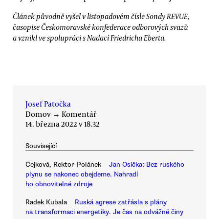
Článek původně vyšel v listopadovém čísle Sondy REVUE,
časopise Českomoravské konfederace odborových svazů
a vznikl ve spolupráci s Nadací Friedricha Eberta.
Josef Patočka
Domov
→
Komentář
14. března 2022 v 18.32
Související
Čejková, Rektor-Polánek
Jan Osička: Bez ruského
plynu se nakonec obejdeme. Nahradí
ho obnovitelné zdroje
Radek Kubala
Ruská agrese zatřásla s plány
na transformaci energetiky. Je čas na odvážné činy