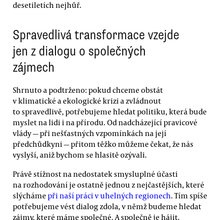
desetiletích nejhůř.
Spravedlivá transformace vzejde
jen z dialogu o společných
zájmech
Shrnuto a podtrženo: pokud chceme obstát
v klimatické a ekologické krizi a zvládnout
to spravedlivě, potřebujeme hledat politiku, která bude
myslet na lidi i na přírodu. Od nadcházející pravicové
vlády — při nešťastných vzpomínkách na její
předchůdkyni — přitom těžko můžeme čekat, že nás
vyslyší, aniž bychom se hlasitě ozývali.
Právě stížnost na nedostatek smysluplné účasti
na rozhodování je ostatně jednou z nejčastějších, které
slýcháme
při naší práci v uhelných regionech
. Tím spíše
potřebujeme vést dialog zdola, v němž budeme hledat
zájmy, které máme společné. A společně je hájit.