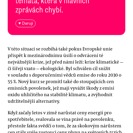
témata, která v hlavních
zprávách chybí.
♥ Daruji
V této situaci se rozbíhá také pokus Evropské unie
přispět k mezinárodnímu úsilí o odvrácení té
nejvážnější krize, jež před námi leží: krize klimatické —
či šířeji vzato — ekologické. Byl schválen cíl snížit
v souladu s doporučeními vědců emise do roku 2030 o
55 %. Nový kurz se promítl také do stoupajících cen
emisních povolenek, jež mají vyvážit škody z emisí
oxidu uhličitého na stabilitě klimatu, a zvýhodnit
udržitelnější alternativy.
Když začaly letos v zimě narůstat ceny energií pro
spotřebitele, svalovala se vina právě na povolenku,
přestože fakta svědčí o tom, že za skokovým nárůstem
cen stály spíše rostoucí ceny plynu na světových trzích.