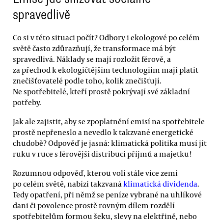
spravedlivě
Co si v této situaci počít? Odbory i ekologové po celém
světě často zdůrazňují, že transformace má být
spravedlivá. Náklady se mají rozložit férově, a
za přechod k ekologičtějším technologiím mají platit
znečišťovatelé podle toho, kolik znečišťují.
Ne spotřebitelé, kteří prostě pokrývají své základní
potřeby.
Jak ale zajistit, aby se zpoplatnění emisí na spotřebitele
prostě nepřeneslo a nevedlo k takzvané energetické
chudobě? Odpověď je jasná: klimatická politika musí jít
ruku v ruce s férovější distribucí příjmů a majetku!
Rozumnou odpověď, kterou volí stále více zemí
po celém světě, nabízí takzvaná
klimatická dividenda
.
Tedy opatření, při němž se peníze vybrané na uhlíkové
dani či povolence prostě rovným dílem rozdělí
spotřebitelům formou šeku, slevy na elektřině, nebo