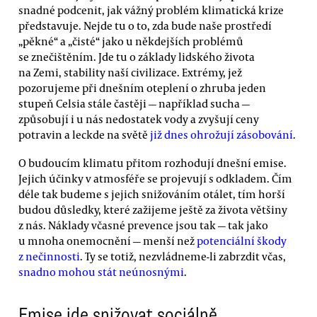
snadné podcenit, jak vážný problém klimatická krize
představuje. Nejde tu o to, zda bude naše prostředí
„pěkné“ a „čisté“ jako u někdejších problémů
se znečištěním. Jde tu o základy lidského života
na Zemi, stability naší civilizace. Extrémy, jež
pozorujeme při dnešním oteplení o zhruba jeden
stupeň Celsia stále častěji — například sucha —
způsobují i u nás nedostatek vody a zvyšují ceny
potravin a leckde na světě
již dnes ohrožují zásobování
.
O budoucím klimatu přitom rozhodují dnešní emise.
Jejich účinky v atmosféře se projevují s odkladem. Čím
déle tak budeme s jejich snižováním otálet, tím horší
budou důsledky, které zažijeme ještě za života většiny
z nás. Náklady včasné prevence jsou tak — tak jako
u mnoha onemocnění — menší než
potenciální škody
z nečinnosti
. Ty se totiž, nezvládneme-li zabrzdit včas,
snadno mohou stát neúnosnými
.
Emise jde snižovat sociálně