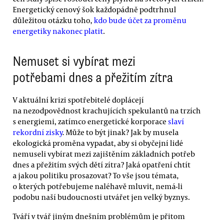
Energetický cenový šok každopádně podtrhnul
důležitou otázku toho,
kdo bude účet za proměnu
energetiky nakonec platit
.
Nemuset si vybírat mezi
potřebami dnes a přežitím zítra
V aktuální krizi spotřebitelé doplácejí
na nezodpovědnost krachujících spekulantů na trzích
s energiemi, zatímco energetické korporace
slaví
rekordní zisky
. Může to být jinak? Jak by musela
ekologická proměna vypadat, aby si obyčejní lidé
nemuseli vybírat mezi zajištěním základních potřeb
dnes a přežitím svých dětí zítra? Jaká opatření chtít
a jakou politiku prosazovat? To vše jsou témata,
o kterých potřebujeme naléhavě mluvit, nemá-li
podobu naší budoucnosti utvářet jen velký byznys.
Tváří v tvář jiným dnešním problémům je přitom