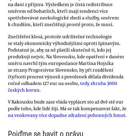
na dani z příjmu. Výsledkem je čistá redistribuce
směrem od bohatších, kteří mají tendenci více
spotřebovávat neekologické zboží a služby, směrem
k chudším, kteří znečišťují prostě proto, že musí.
Znečištění klesá, protože udržitelné technologie
se staly ekonomicky výhodnějšími oproti špinavým.
Podstatné je, aby za ně platili skutečně ti, kdo jej
produkují nejvíc. Na Slovensku, kde opatření v daném
směru navrhl tým europoslance Martina Hojsíka
ze strany Progresívne Slovensko, by při rozdělení
čtyřiceti procent výnosů z povolenek dělala dividenda
ročně odhadem 127 eur na osobu,
tedy zhruba 3000
českých korun
.
V Rakousku bude zase vláda vyplácet sto až dvě stě eur
podle toho, kde lidé žijí. Má se tak kompenzovat fakt, že
na venkovany více dopadne zdražení pohonných hmot
.
Pojďme se bavit o právu