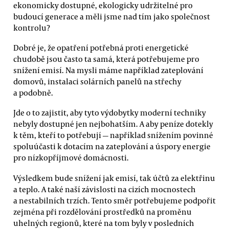
ekonomicky dostupné, ekologicky udržitelné pro
budoucí generace a měli jsme nad tím jako společnost
kontrolu?
Dobré je, že opatření potřebná proti energetické
chudobě jsou často ta samá, která potřebujeme pro
snížení emisí. Na mysli máme například zateplování
domovů, instalaci solárních panelů na střechy
a podobně.
Jde o to zajistit, aby tyto výdobytky moderní techniky
nebyly dostupné jen nejbohatším. A aby peníze dotekly
k těm, kteří to potřebují — například snížením povinné
spoluúčasti k dotacím na zateplování a úspory energie
pro nízkopříjmové domácnosti.
Výsledkem bude snížení jak emisí, tak účtů za elektřinu
a teplo. A také naší závislosti na cizích mocnostech
a nestabilních trzích. Tento směr potřebujeme podpořit
zejména při rozdělování prostředků na proměnu
uhelných regionů, které na tom byly v posledních