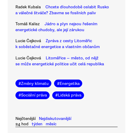
Radek Kubala
Chcete dlouhodobě oslabit Rusko
a válečné štváče? Zbavme se fosilních paliv
Tomáš Kalisz
Jádro a plyn nejsou řešením
energetické chudoby, ale její zárukou
Lucie Čejková
Zpráva z cesty Litoměřic
k soběstačné energetice a vlastním občanům
Lucie Čejková
Litoměřice — město, od nějž
se může energetické politice učit celá republika
#
Změny klimatu
#
Energetika
#
Sociální práva
#
Lidská práva
Nejčtenější
Nejdiskutovanější
24 hod
týden
měsíc