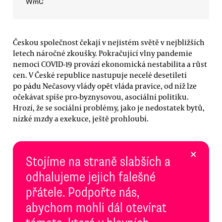
WmC
Českou společnost čekají v nejistém světě v nejbližších
letech náročné zkoušky. Pokračující vlny pandemie
nemoci COVID-19 provází ekonomická nestabilita a růst
cen. V České republice nastupuje necelé desetiletí
po pádu Nečasovy vlády opět vláda pravice, od níž lze
očekávat spíše pro-byznysovou, asociální politiku.
Hrozí, že se sociální problémy, jako je nedostatek bytů,
nízké mzdy a exekuce, ještě prohloubí.
×
Stojíme na straně slabších a
odhalujeme jejich falešné
přátele. Podpořte nás,
abychom mohli dál otevírat