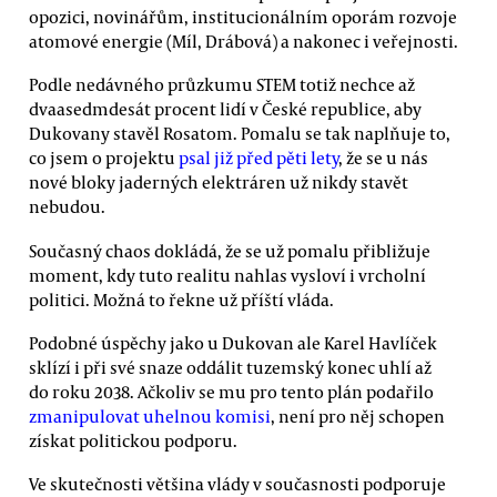
opozici, novinářům, institucionálním oporám rozvoje
atomové energie (Míl, Drábová) a nakonec i veřejnosti.
Podle nedávného průzkumu STEM totiž nechce až
dvaasedmdesát procent lidí v České republice, aby
Dukovany stavěl Rosatom. Pomalu se tak naplňuje to,
co jsem o projektu
psal již před pěti lety
, že se u nás
nové bloky jaderných elektráren už nikdy stavět
nebudou.
Současný chaos dokládá, že se už pomalu přibližuje
moment, kdy tuto realitu nahlas vysloví i vrcholní
politici. Možná to řekne už příští vláda.
Podobné úspěchy jako u Dukovan ale Karel Havlíček
sklízí i při své snaze oddálit tuzemský konec uhlí až
do roku 2038. Ačkoliv se mu pro tento plán podařilo
zmanipulovat uhelnou komisi
, není pro něj schopen
získat politickou podporu.
Ve skutečnosti většina vlády v současnosti podporuje