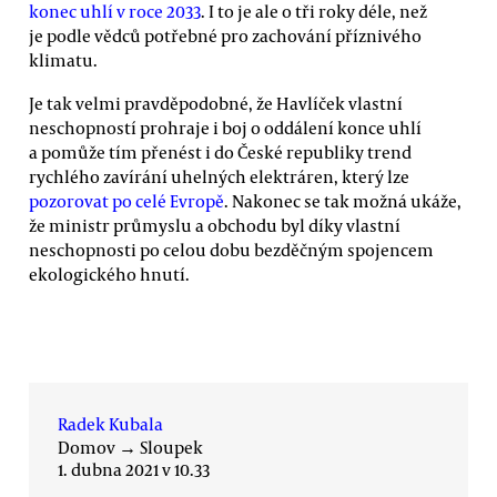
konec uhlí v roce 2033
. I to je ale o tři roky déle, než
je podle vědců potřebné pro zachování příznivého
klimatu.
Je tak velmi pravděpodobné, že Havlíček vlastní
neschopností prohraje i boj o oddálení konce uhlí
a pomůže tím přenést i do České republiky trend
rychlého zavírání uhelných elektráren, který lze
pozorovat po celé Evropě
. Nakonec se tak možná ukáže,
že ministr průmyslu a obchodu byl díky vlastní
neschopnosti po celou dobu bezděčným spojencem
ekologického hnutí.
Radek Kubala
Domov
→
Sloupek
1. dubna 2021 v 10.33