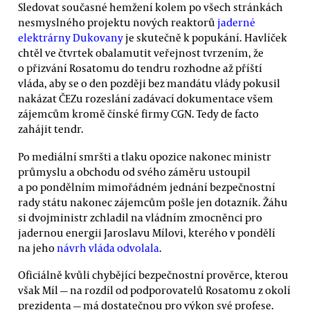
Sledovat současné hemžení kolem po všech stránkách
nesmyslného projektu nových reaktorů
jaderné
elektrárny Dukovany
je skutečně k popukání. Havlíček
chtěl ve čtvrtek obalamutit veřejnost tvrzením, že
o přizvání Rosatomu do tendru rozhodne až příští
vláda, aby se o den později bez mandátu vlády pokusil
nakázat ČEZu rozeslání zadávací dokumentace všem
zájemcům kromě čínské firmy CGN. Tedy de facto
zahájit tendr.
Po mediální smršti a tlaku opozice nakonec ministr
průmyslu a obchodu od svého záměru ustoupil
a po pondělním mimořádném jednání bezpečnostní
rady státu nakonec zájemcům pošle jen dotazník. Žáhu
si dvojministr zchladil na vládním zmocněnci pro
jadernou energii Jaroslavu Mílovi, kterého v pondělí
na jeho
návrh vláda odvolala
.
Oficiálně kvůli chybějící bezpečnostní prověrce, kterou
však Míl — na rozdíl od podporovatelů Rosatomu z okolí
prezidenta — má dostatečnou pro výkon své profese.