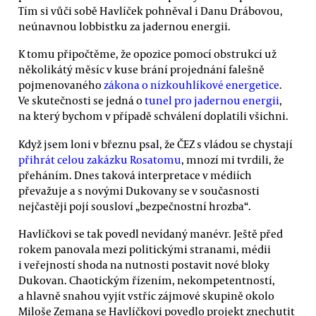
Tím si vůči sobě Havlíček pohněval i Danu Drábovou,
neúnavnou lobbistku za jadernou energii.
K tomu připočtěme, že opozice pomocí obstrukcí už
několikátý měsíc v kuse brání projednání falešně
pojmenovaného
zákona o nízkouhlíkové energetice
.
Ve skutečnosti se jedná o
tunel pro jadernou energii
,
na který bychom v případě schválení doplatili všichni.
Když jsem loni v březnu psal, že ČEZ s vládou se chystají
přihrát celou zakázku Rosatomu
, mnozí mi tvrdili, že
přeháním. Dnes taková interpretace v médiích
převažuje a s novými Dukovany se v současnosti
nejčastěji pojí sousloví „bezpečnostní hrozba“.
Havlíčkovi se tak povedl nevídaný manévr. Ještě před
rokem panovala mezi politickými stranami, médii
i veřejností shoda na nutnosti postavit nové bloky
Dukovan. Chaotickým řízením, nekompetentností,
a hlavně snahou vyjít vstříc zájmové skupině okolo
Miloše Zemana se Havlíčkovi povedlo projekt znechutit