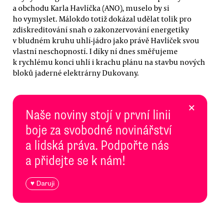
a obchodu Karla Havlíčka (ANO), muselo by si
ho vymyslet. Málokdo totiž dokázal udělat tolik pro
zdiskreditování snah o zakonzervování energetiky
v bludném kruhu uhlí-jádro jako právě Havlíček svou
vlastní neschopností. I díky ní dnes směřujeme
k rychlému konci uhlí i krachu plánu na stavbu nových
bloků jaderné elektrárny Dukovany.
×
Naše noviny stojí v první linii
boje za svobodné novinářství
a lidská práva. Podpořte nás
a přidejte se k nám!
♥ Daruji