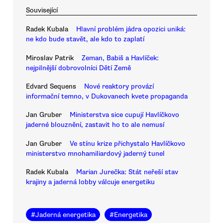
Související
Radek Kubala
Hlavní problém jádra opozici uniká:
ne kdo bude stavět, ale kdo to zaplatí
Miroslav Patrik
Zeman, Babiš a Havlíček:
nejpilnější dobrovolníci Dětí Země
Edvard Sequens
Nové reaktory provází
informační temno, v Dukovanech kvete propaganda
Jan Gruber
Ministerstva sice cupují Havlíčkovo
jaderné blouznění, zastavit ho to ale nemusí
Jan Gruber
Ve stínu krize přichystalo Havlíčkovo
ministerstvo mnohamiliardový jaderný tunel
Radek Kubala
Marian Jurečka: Stát neřeší stav
krajiny a jaderná lobby válcuje energetiku
#
Jaderná energetika
#
Energetika