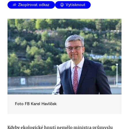
Zkopírovat odkaz
Vytisknout
Foto FB Karel Havlíček
Kdyby ekologické hnutí nemělo ministra průmyslu