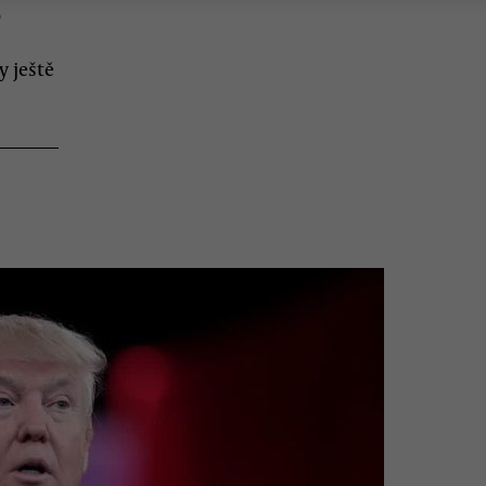
o
y ještě