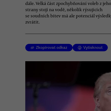
dále. Velká část zpochybňování voleb z jeh
strany stojí na vodě, několik rýsujících
se soudních bitev má ale potenciál výsledk
zvrátit.
Zkopírovat odkaz
Vytisknout