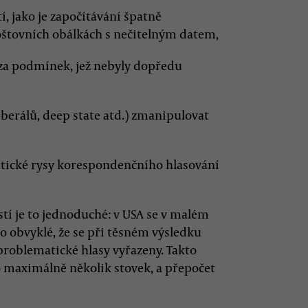
, jako je započítávání špatně
oštovních obálkách s nečitelným datem,
 za podmínek, jež nebyly dopředu
berálů, deep state atd.) zmanipulovat
atické rysy korespondenčního hlasování
tí je to jednoduché: v USA se v malém
to obvyklé, že se při těsném výsledku
problematické hlasy vyřazeny. Takto
o maximálně několik stovek, a přepočet