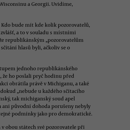
Wisconsinu a Georgii. Uvidíme,
 Kdo bude mít kde kolik pozorovatelů,
vlášť, a to v souladu s místními
, že republikánským „pozorovatelům
ítání hlasů byli, ačkoliv se o
stupem jednoho republikánského
, že ho poslali pryč hodinu před
ci obrátila právě v Michiganu, a také
ní, dokud „nebude u každého sčítacího
ánský, tak michiganský soud apel
n ani původní dohoda porušeny nebyly
stejné podmínky jako pro demokratické.
v obou státech své pozorovatele při