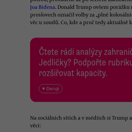
Joa Bidena
. Donald Trump ovšem porážku 
proslovech označil volby za „plné kolosáln
věc u soudů. Co, kde a proč tedy aktuálně
Čtete rádi analýzy zahranič
Jedličky? Podpořte rubriku
rozšiřovat kapacity.
♥ Daruji
Na sociálních sítích a v médiích si Trump a
věci: