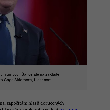
ut Trumpovi. Šance ale na základě
to Gage Skidmore, flickr.com
na, započítání hlasů doručených
o hlasování, překlopilo vedení
na stranu