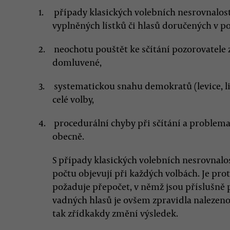
případy klasických volebních nesrovnalostí
vyplněných lístků či hlasů doručených v p
neochotu pouštět ke sčítání pozorovatele
domluvené,
systematickou snahu demokratů (levice, li
celé volby,
procedurální chyby při sčítání a problem
obecně.
S případy klasických volebních nesrovnalos
počtu objevují při každých volbách. Je pro
požaduje přepočet, v němž jsou příslušně 
vadných hlasů je ovšem zpravidla nalezen
tak zřídkakdy změní výsledek.