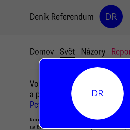
Deník Referendum
DR
Domov
Svět
Názory
Repo
Volby v USA před soudy: co,
DR
a proč Trump napadá
Petr Jedlička
Korespondenční hlasy překlopily vedení
na Bidenovu stranu, Trump chce však bojo