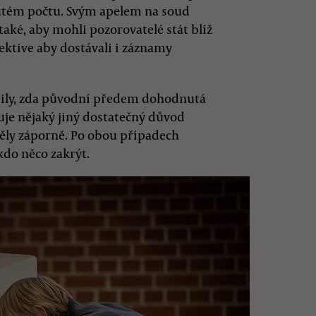
nutém počtu. Svým apelem na soud
také, aby mohli pozorovatelé stát blíž
ektive aby dostávali i záznamy
ešily, zda původní předem dohodnutá
uje nějaký jiný dostatečný důvod
děly záporně. Po obou případech
kdo něco zakrýt.