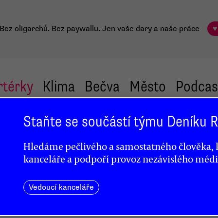
Bez oligarchů. Bez paywallu.
Jen vaše dary a naše práce
♥
rtérky
Klima
Bečva
Město
Podcas
Staňte se součástí týmu Deníku
 kde
Hledáme pečlivého a samostatného člověka, k
kanceláře a podpoří provoz nezávislého médi
Vedoucí kanceláře
vat