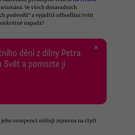
neuznává. Ve všech dosavadních
ích podvodů“ a vyjádřil odhodlání řešit
 konkrétně napadá?
×
ního dění z dílny Petra
 Svět a pomozte jí
 jeho stoupenci stěžují zejména na čtyři