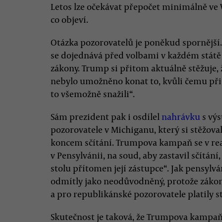
Letos lze očekávat přepočet minimálně ve 
co objeví.
Otázka pozorovatelů je poněkud spornější.
se dojednává před volbami v každém státě z
zákony. Trump si přitom aktuálně stěžuje
nebylo umožněno konat to, kvůli čemu při sč
to všemožně snažili“.
Sám prezident pak i osdílel
nahrávku
s vý
pozorovatele v Michiganu, který si stěžoval
koncem sčítání. Trumpova kampaň se v reak
v Pensylvánii, na soud, aby zastavil sčítá
stolu přítomen její zástupce“. Jak pensylv
odmítly jako neodůvodněný, protože záko
a pro republikánské pozorovatele platily 
Skutečnost je taková, že Trumpova kampaň 