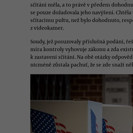
sčítání měla, a to právě v předem dohod
se pouze dožadovala jeho navýšení. Chtěla 
sčítacímu pultu, než bylo dohodnuto, resp
z videokamer.
Soudy, jež posuzovaly příslušná podání, ř
míra kontroly vyhovuje zákonu a zda exist
k zastavení sčítání. Na obě otázky odpově
nicméně zůstala pachuť, že se zde snaží ně