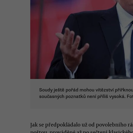
Soudy ještě pořád mohou vítězství přiřkno
současných poznatků není příliš vysoká. Fo
Jak se předpokládalo už od povolebního rá
poštou, prováděné až po sečtení klasickéh