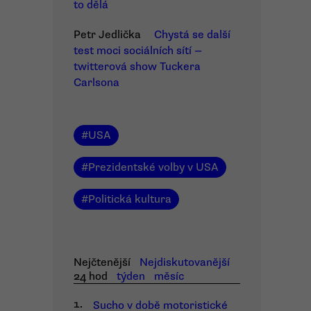
to dělá
Petr Jedlička
Chystá se další
test moci sociálních sítí —
twitterová show Tuckera
Carlsona
#
USA
#
Prezidentské volby v USA
#
Politická kultura
Nejčtenější
Nejdiskutovanější
24 hod
týden
měsíc
1.
Sucho v době motoristické