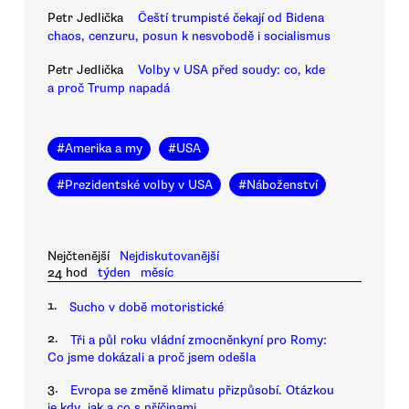
Petr Jedlička
Čeští trumpisté čekají od Bidena
chaos, cenzuru, posun k nesvobodě i socialismus
Petr Jedlička
Volby v USA před soudy: co, kde
a proč Trump napadá
#
Amerika a my
#
USA
#
Prezidentské volby v USA
#
Náboženství
Nejčtenější
Nejdiskutovanější
24 hod
týden
měsíc
1.
Sucho v době motoristické
2.
Tři a půl roku vládní zmocněnkyní pro Romy:
Co jsme dokázali a proč jsem odešla
3.
Evropa se změně klimatu přizpůsobí. Otázkou
je kdy, jak a co s příčinami