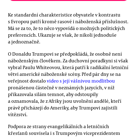
Ke standardní charakteristice obyvatele v kontrastu
s Evropou patří kromě rasové i náboženská příslušnost.
Má se za to, že to něco vypovídá o možných politických
preferencích. Ukazuje se však, že nikoli jednoduše
a jednoznačně.
O Donaldu Trumpovi se předpokládá, že osobně není
náboženským člověkem. Za duchovní poradkyni si však
vybral Paulu Whiteovou, která patří k radikální letniční
větvi americké náboženské scény. Před pár dny se na
veřejnost dostalo
video s její vášnivou modlitbou
pronášenou částečně v neznámých jazycích, v níž
přikazovala silám temnot, aby odstoupily
a oznamovala, že z Afriky jsou uvolněni andělé, kteří
právě přicházejí do Ameriky, aby Trumpovi zajistili
vítězství.
Podpora ze strany evangelikálních a letničních
křesťanů souvisela i s Trumpovým viceprezidentem