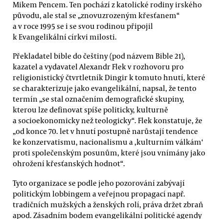
Mikem Pencem. Ten pochází z katolické rodiny irského
původu, ale stal se „znovuzrozeným křesťanem“
a v roce 1995 se i se svou rodinou připojil
k Evangelikální církvi milosti.
Překladatel bible do češtiny (pod názvem Bible 21),
kazatel a vydavatel Alexandr Flek v rozhovoru pro
religionistický čtvrtletník Dingir k tomuto hnutí, které
se charakterizuje jako evangelikální, napsal, že tento
termín „se stal označením demografické skupiny,
kterou lze definovat spíše politicky, kulturně
a socioekonomicky než teologicky“. Flek konstatuje, že
„od konce 70. let v hnutí postupně narůstají tendence
ke konzervatismu, nacionalismu a ‚kulturním válkám‘
proti společenským posunům, které jsou vnímány jako
ohrožení křesťanských hodnot“.
Tyto organizace se podle jeho pozorování zabývají
politickým lobbingem a veřejnou propagací např.
tradičních mužských a ženských rolí, práva držet zbraň
apod. Zásadním bodem evangelikální politické agendy