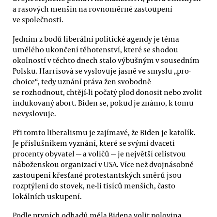
a rasových menšin na rovnoměrné zastoupení
ve společnosti.
Jedním z bodů liberální politické agendy je téma
umělého ukončení těhotenství, které se shodou
okolností v těchto dnech stalo výbušným v sousedním
Polsku. Harrisová se vyslovuje jasně ve smyslu „pro-
choice“, tedy uznání práva žen svobodně
se rozhodnout, chtějí-li počatý plod donosit nebo zvolit
indukovaný abort. Biden se, pokud je známo, k tomu
nevyslovuje.
Při tomto liberalismu je zajímavé, že Biden je katolík.
Je příslušníkem vyznání, které se svými dvaceti
procenty obyvatel — a voličů — je největší celistvou
náboženskou organizací v USA. Více než dvojnásobně
zastoupení křesťané protestantských směrů jsou
rozptýleni do stovek, ne-li tisíců menších, často
lokálních uskupení.
Podle prvních odhadů měla Bidena volit polovina