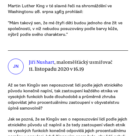
Martin Luther King v té slavné řeči na shromáždění ve
Washingtonu 28. srpna 1963 prohlásil:
"Mám takový sen, že mé čtyři děti budou jednoho dne žít ve
společnosti, v níž nebudou posuzovány podle barvy kůže,
nýbrž podle svého charakteru."
Jiří Nushart
, maloměšťácký usmiřovač
JN
11. listopadu 2020 v 16.19
Až se ten Kingův sen neposuzovat lidi podle jejich etnického
původu konečně naplní, tak zastoupení každého etnika ve
vysokých funkcích bude dlouhodobě a průměrně zhruba
odpovídat jeho procentuálnímu zastoupení v obyvatelstvu
úplně samovolně?
Jak se pozná, že se Kingův sen o neposuzování lidí podle jejich
etnického původu už naplnil a že tedy zastoupení všech etnik
ve vysokých funkcích konečně odpovídá jejich procentuálnímu