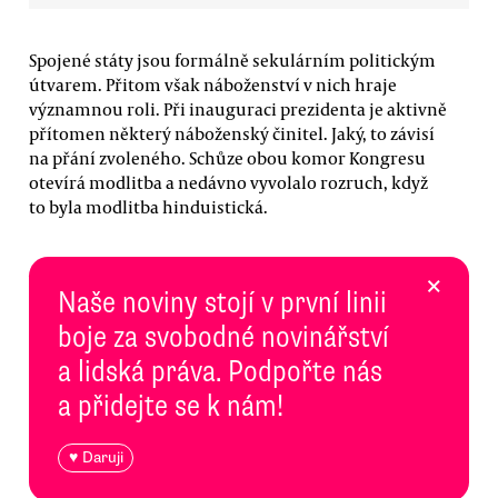
Spojené státy jsou formálně sekulárním politickým
útvarem. Přitom však náboženství v nich hraje
významnou roli. Při inauguraci prezidenta je aktivně
přítomen některý náboženský činitel. Jaký, to závisí
na přání zvoleného. Schůze obou komor Kongresu
otevírá modlitba a nedávno vyvolalo rozruch, když
to byla modlitba hinduistická.
×
Naše noviny stojí v první linii
boje za svobodné novinářství
a lidská práva. Podpořte nás
a přidejte se k nám!
♥ Daruji