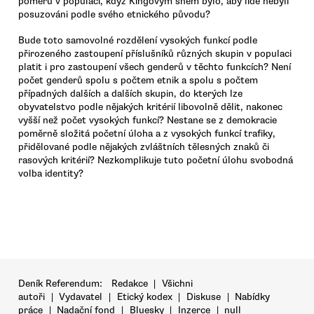
poměru v populaci, když Kingovým snem bylo, aby lidé nebyli
posuzováni podle svého etnického původu?
Bude toto samovolné rozdělení vysokých funkcí podle
přirozeného zastoupení příslušníků různých skupin v populaci
platit i pro zastoupení všech genderů v těchto funkcích? Není
počet genderů spolu s počtem etnik a spolu s počtem
případných dalších a dalších skupin, do kterých lze
obyvatelstvo podle nějakých kritérií libovolně dělit, nakonec
vyšší než počet vysokých funkcí? Nestane se z demokracie
poměrně složitá početní úloha a z vysokých funkcí trafiky,
přidělované podle nějakých zvláštních tělesných znaků či
rasových kritérií? Nezkomplikuje tuto početní úlohu svobodná
volba identity?
Deník Referendum:
Redakce
|
Všichni
autoři
|
Vydavatel
|
Etický kodex
|
Diskuse
|
Nabídky
práce
|
Nadační fond
|
Bluesky
|
Inzerce
|
null