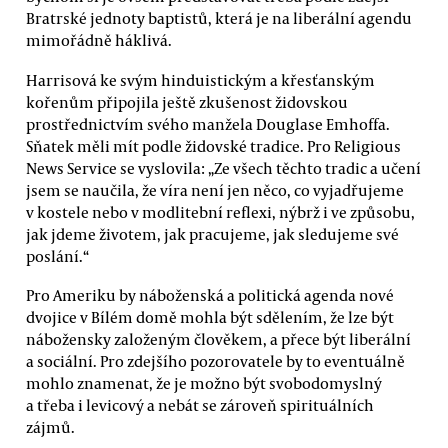
Bratrské jednoty baptistů, která je na liberální agendu
mimořádně háklivá.
Harrisová ke svým hinduistickým a křesťanským
kořenům připojila ještě zkušenost židovskou
prostřednictvím svého manžela Douglase Emhoffa.
Sňatek měli mít podle židovské tradice. Pro Religious
News Service se vyslovila: „Ze všech těchto tradic a učení
jsem se naučila, že víra není jen něco, co vyjadřujeme
v kostele nebo v modlitební reflexi, nýbrž i ve způsobu,
jak jdeme životem, jak pracujeme, jak sledujeme své
poslání.“
Pro Ameriku by náboženská a politická agenda nové
dvojice v Bílém domě mohla být sdělením, že lze být
nábožensky založeným člověkem, a přece být liberální
a sociální. Pro zdejšího pozorovatele by to eventuálně
mohlo znamenat, že je možno být svobodomyslný
a třeba i levicový a nebát se zároveň spirituálních
zájmů.