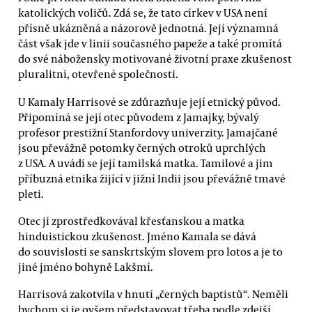
katolických voličů. Zdá se, že tato církev v USA není
přísně ukázněná a názorově jednotná. Její významná
část však jde v linii současného papeže a také promítá
do své nábožensky motivované životní praxe zkušenost
pluralitní, otevřené společnosti.
U Kamaly Harrisové se zdůrazňuje její etnický původ.
Připomíná se její otec původem z Jamajky, bývalý
profesor prestižní Stanfordovy univerzity. Jamajčané
jsou převážně potomky černých otroků uprchlých
z USA. A uvádí se její tamilská matka. Tamilové a jim
příbuzná etnika žijící v jižní Indii jsou převážně tmavé
pleti.
Otec jí zprostředkovával křesťanskou a matka
hinduistickou zkušenost. Jméno Kamala se dává
do souvislosti se sanskrtským slovem pro lotos a je to
jiné jméno bohyně Lakšmí.
Harrisová zakotvila v hnutí „černých baptistů“. Neměli
bychom si je ovšem představovat třeba podle zdejší