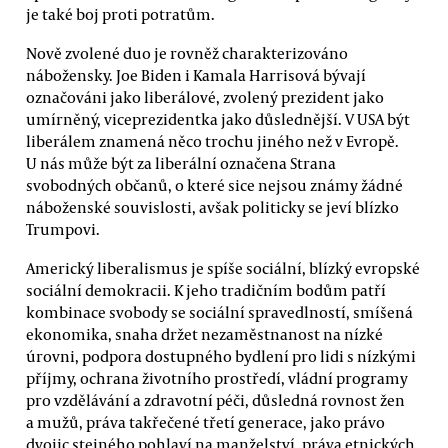
je také boj proti potratům.
Nově zvolené duo je rovněž charakterizováno
nábožensky. Joe Biden i Kamala Harrisová bývají
označováni jako liberálové, zvolený prezident jako
umírněný, viceprezidentka jako důslednější. V USA být
liberálem znamená něco trochu jiného než v Evropě.
U nás může být za liberální označena Strana
svobodných občanů, o které sice nejsou známy žádné
náboženské souvislosti, avšak politicky se jeví blízko
Trumpovi.
Americký liberalismus je spíše sociální, blízký evropské
sociální demokracii. K jeho tradičním bodům patří
kombinace svobody se sociální spravedlností, smíšená
ekonomika, snaha držet nezaměstnanost na nízké
úrovni, podpora dostupného bydlení pro lidi s nízkými
příjmy, ochrana životního prostředí, vládní programy
pro vzdělávání a zdravotní péči, důsledná rovnost žen
a mužů, práva takřečené třetí generace, jako právo
dvojic stejného pohlaví na manželství, práva etnických