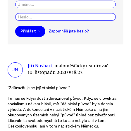
Přihlásit →
Zapomněli jste heslo?
Jiří Nushart
, maloměšťácký usmiřovač
JN
10. listopadu 2020 v 18.23
"Zdůrazňuje se její etnický původ."
I u nás se kdysi dost zdůrazňoval původ. Když se člověk za
socialismu někam hlásil, mít "dělnický původ" byla docela
výhoda. A dokonce ani v nacistickém Německu a na jím
okupovaných územích nebyl "původ" úplně bez závažnosti.
Liberální a svobodomyslné to to ale nebylo ani v tom
Československu, ani v tom nacistickém Německu.