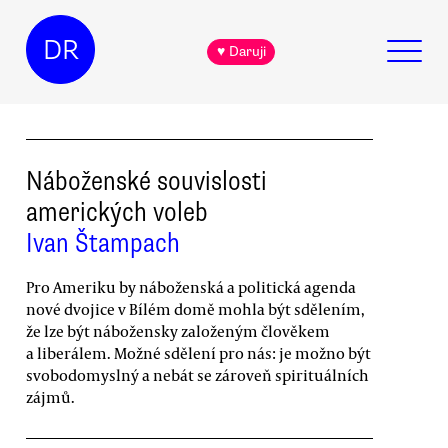
DR
♥ Daruji
Náboženské souvislosti
amerických voleb
Ivan Štampach
Pro Ameriku by náboženská a politická agenda
nové dvojice v Bílém domě mohla být sdělením,
že lze být nábožensky založeným člověkem
a liberálem. Možné sdělení pro nás: je možno být
svobodomyslný a nebát se zároveň spirituálních
zájmů.