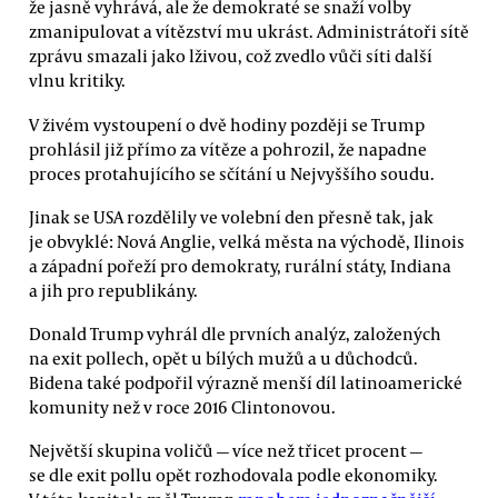
že jasně vyhrává, ale že demokraté se snaží volby
zmanipulovat a vítězství mu ukrást. Administrátoři sítě
zprávu smazali jako lživou, což zvedlo vůči síti další
vlnu kritiky.
V živém vystoupení o dvě hodiny později se Trump
prohlásil již přímo za vítěze a pohrozil, že napadne
proces protahujícího se sčítání u Nejvyššího soudu.
Jinak se USA rozdělily ve volební den přesně tak, jak
je obvyklé: Nová Anglie, velká města na východě, Ilinois
a západní pořeží pro demokraty, rurální státy, Indiana
a jih pro republikány.
Donald Trump vyhrál dle prvních analýz, založených
na exit pollech, opět u bílých mužů a u důchodců.
Bidena také podpořil výrazně menší díl latinoamerické
komunity než v roce 2016 Clintonovou.
Největší skupina voličů — více než třicet procent —
se dle exit pollu opět rozhodovala podle ekonomiky.