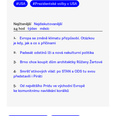
#
USA
#
Prezidentské volby v USA
Nejčtenější
Nejdiskutovanější
24 hod
týden
měsíc
1.
Evropa se změně klimatu přizpůsobí. Otázkou
je kdy, jak a co s příčinami
2.
Padesát odstínů lži a nová nekulturní politika
3.
Brno chce koupit dům architektky Růženy Žertové
4.
Smršť stínových vlád: po STAN a ODS tu svou
představili i Piráti
5.
Od největšího Pridu ve východní Evropě
ke komunitnímu navlékání korálků