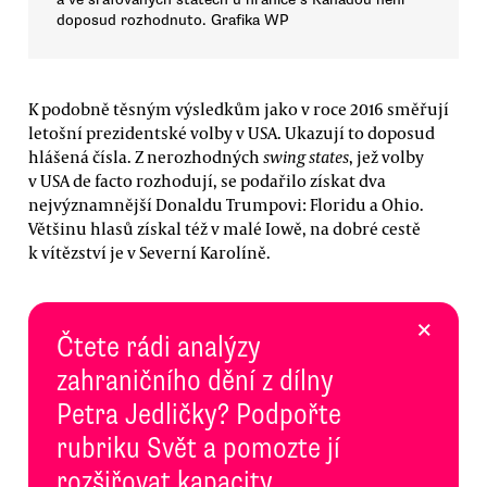
doposud rozhodnuto. Grafika WP
K podobně těsným výsledkům jako v roce 2016 směřují
letošní prezidentské volby v USA. Ukazují to doposud
hlášená čísla. Z nerozhodných
swing states
, jež volby
v USA de facto rozhodují, se podařilo získat dva
nejvýznamnější Donaldu Trumpovi: Floridu a Ohio.
Většinu hlasů získal též v malé Iowě, na dobré cestě
k vítězství je v Severní Karolíně.
×
Čtete rádi analýzy
zahraničního dění z dílny
Petra Jedličky? Podpořte
rubriku Svět a pomozte jí
rozšiřovat kapacity.