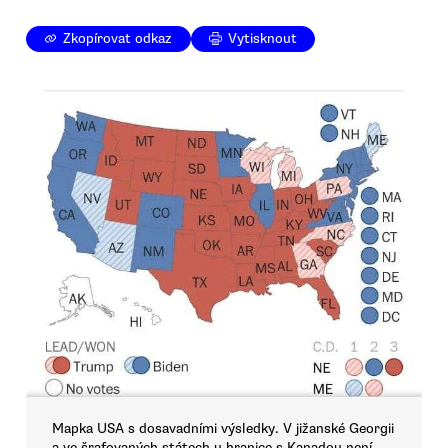
Zkopírovat odkaz
Vytisknout
Mapka USA s dosavadními výsledky. V jižanské Georgii
a ve šrafovaných státech u hranice s Kanadou není