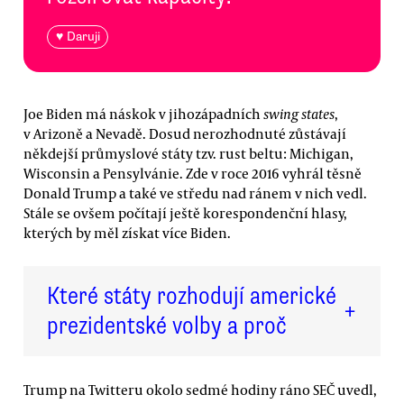
♥ Daruji
Joe Biden má náskok v jihozápadních
swing states
,
v Arizoně a Nevadě. Dosud nerozhodnuté zůstávají
někdejší průmyslové státy tzv. rust beltu: Michigan,
Wisconsin a Pensylvánie. Zde v roce 2016 vyhrál těsně
Donald Trump a také ve středu nad ránem v nich vedl.
Stále se ovšem počítají ještě korespondenční hlasy,
kterých by měl získat více Biden.
Které státy rozhodují americké
+
prezidentské volby a proč
Trump na Twitteru okolo sedmé hodiny ráno SEČ uvedl,