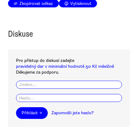
Zkopírovat odkaz
Vytisknout
Diskuse
Pro přístup do diskusí zadejte
pravidelný dar v minimální hodnotě 50 Kč měsíčně
Děkujeme za podporu.
Přihlásit →
Zapomněli jste heslo?