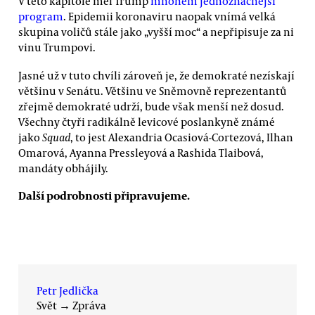
V této kapitole měl Trump
mnohem jednoznačnější
program
. Epidemii koronaviru naopak vnímá velká
skupina voličů stále jako „vyšší moc“ a nepřipisuje za ni
vinu Trumpovi.
Jasné už v tuto chvíli zároveň je, že demokraté nezískají
většinu v Senátu. Většinu ve Sněmovně reprezentantů
zřejmě demokraté udrží, bude však menší než dosud.
Všechny čtyři radikálně levicové poslankyně známé
jako
Squad
, to jest Alexandria Ocasiová-Cortezová, Ilhan
Omarová, Ayanna Pressleyová a Rashida Tlaibová,
mandáty obhájily.
Další podrobnosti připravujeme.
Petr Jedlička
Svět
→
Zpráva