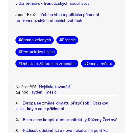
víťaz primárok francúzskych socialistov
Josef Brož
Zelená vlna a politická pěna dní
po francouzských obecních volbách
#
Strana zelených
#
Francie
#
Perspektivy levice
#
Debata o žádoucích změnách
#
Obce a města
Nejčtenější
Nejdiskutovanější
24 hod
týden
měsíc
1.
Evropa se změně klimatu přizpůsobí. Otázkou
je jak, kdy a co s příčinami
2.
Brno chce koupit dům architektky Růženy Žertové
3.
Padesát odstínů lži a nová nekulturní politika