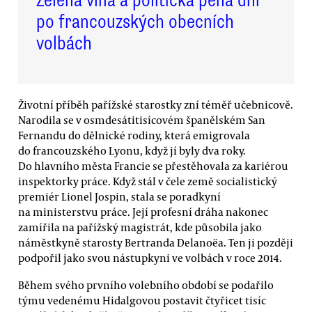
Zelená vlna a politická pěna dní
po francouzských obecních
volbách
Životní příběh pařížské starostky zní téměř učebnicově.
Narodila se v osmdesátitisícovém španělském San
Fernandu do dělnické rodiny, která emigrovala
do francouzského Lyonu, když jí byly dva roky.
Do hlavního města Francie se přestěhovala za kariérou
inspektorky práce. Když stál v čele země socialistický
premiér Lionel Jospin, stala se poradkyní
na ministerstvu práce. Její profesní dráha nakonec
zamířila na pařížský magistrát, kde působila jako
náměstkyně starosty Bertranda Delanoëa. Ten ji později
podpořil jako svou nástupkyni ve volbách v roce 2014.
Během svého prvního volebního období se podařilo
týmu vedenému Hidalgovou postavit čtyřicet tisíc