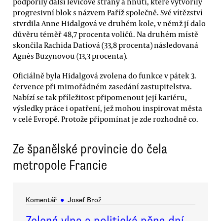
podpořily další levicové strany a hnutí, které vytvořily
progresivní blok s názvem Paříž společně. Své vítězství
stvrdila Anne Hidalgová ve druhém kole, v němž jí dalo
důvěru téměř 48,7 procenta voličů. Na druhém místě
skončila Rachida Datiová (33,8 procenta) následovaná
Agnès Buzynovou (13,3 procenta).
Oficiálně byla Hidalgová zvolena do funkce v pátek 3.
července při mimořádném zasedání zastupitelstva.
Nabízí se tak příležitost připomenout její kariéru,
výsledky práce i opatření, jež mohou inspirovat města
v celé Evropě. Protože připomínat je zde rozhodně co.
Ze španělské provincie do čela
metropole Francie
Komentář
●
Josef Brož