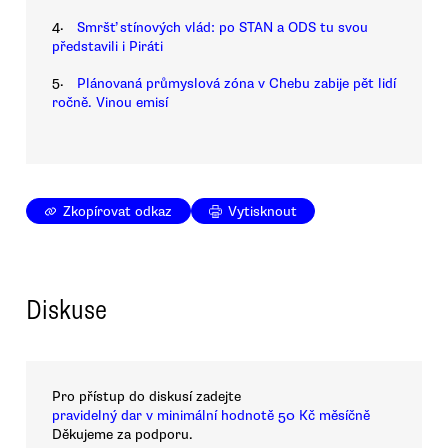
4.
Smršť stínových vlád: po STAN a ODS tu svou
představili i Piráti
5.
Plánovaná průmyslová zóna v Chebu zabije pět lidí
ročně. Vinou emisí
Zkopírovat odkaz
Vytisknout
Diskuse
Pro přístup do diskusí zadejte
pravidelný dar v minimální hodnotě 50 Kč měsíčně
Děkujeme za podporu.