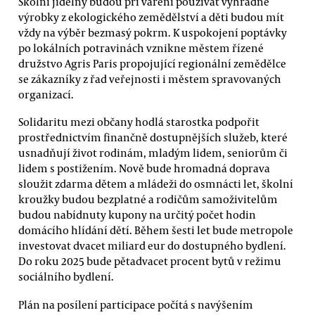
Školní jídelny budou při vaření používat výhradně
výrobky z ekologického zemědělství a děti budou mít
vždy na výběr bezmasý pokrm. K uspokojení poptávky
po lokálních potravinách vznikne městem řízené
družstvo Agris Paris propojující regionální zemědělce
se zákazníky z řad veřejnosti i městem spravovaných
organizací.
Solidaritu mezi občany hodlá starostka podpořit
prostřednictvím finančně dostupnějších služeb, které
usnadňují život rodinám, mladým lidem, seniorům či
lidem s postižením. Nově bude hromadná doprava
sloužit zdarma dětem a mládeži do osmnácti let, školní
kroužky budou bezplatné a rodičům samoživitelům
budou nabídnuty kupony na určitý počet hodin
domácího hlídání dětí. Během šesti let bude metropole
investovat dvacet miliard eur do dostupného bydlení.
Do roku 2025 bude pětadvacet procent bytů v režimu
sociálního bydlení.
Plán na posílení participace počítá s navýšením