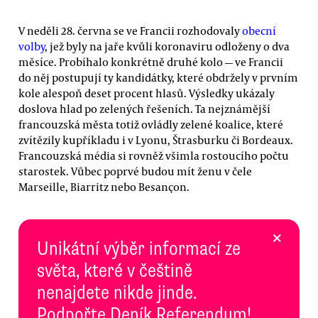
V neděli 28. června se ve Francii rozhodovaly
obecní
volby
, jež byly na jaře kvůli koronaviru odloženy o dva
měsíce. Probíhalo konkrétně druhé kolo — ve Francii
do něj postupují ty kandidátky, které obdržely v prvním
kole alespoň deset procent hlasů. Výsledky ukázaly
doslova hlad po zelených řešeních. Ta nejznámější
francouzská města totiž ovládly zelené koalice, které
zvítězily kupříkladu i v Lyonu, Štrasburku či Bordeaux.
Francouzská média si rovněž všimla rostoucího počtu
starostek. Vůbec poprvé budou mít ženu v čele
Marseille, Biarritz nebo Besançon.
×
Unikátní výběr informací ze
světa, které v češtině
nenajdete nikde jinde.
Podpořte Deník Referendum!