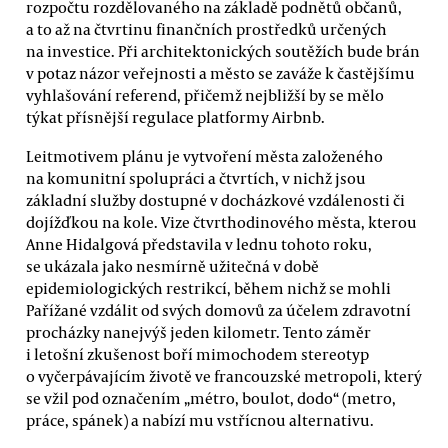
rozpočtu rozdělovaného na základě podnětů občanů,
a to až na čtvrtinu finančních prostředků určených
na investice. Při architektonických soutěžích bude brán
v potaz názor veřejnosti a město se zaváže k častějšímu
vyhlašování referend, přičemž nejbližší by se mělo
týkat přísnější regulace platformy Airbnb.
Leitmotivem plánu je vytvoření města založeného
na komunitní spolupráci a čtvrtích, v nichž jsou
základní služby dostupné v docházkové vzdálenosti či
dojížďkou na kole. Vize čtvrthodinového města, kterou
Anne Hidalgová představila v lednu tohoto roku,
se ukázala jako nesmírně užitečná v době
epidemiologických restrikcí, během nichž se mohli
Pařížané vzdálit od svých domovů za účelem zdravotní
procházky nanejvýš jeden kilometr. Tento záměr
i letošní zkušenost boří mimochodem stereotyp
o vyčerpávajícím životě ve francouzské metropoli, který
se vžil pod označením „métro, boulot, dodo“ (metro,
práce, spánek) a nabízí mu vstřícnou alternativu.