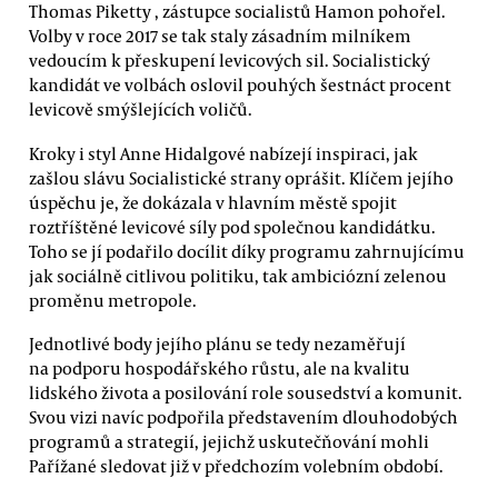
Thomas Piketty , zástupce socialistů Hamon pohořel.
Volby v roce 2017 se tak staly zásadním milníkem
vedoucím k přeskupení levicových sil. Socialistický
kandidát ve volbách oslovil pouhých šestnáct procent
levicově smýšlejících voličů.
Kroky i styl Anne Hidalgové nabízejí inspiraci, jak
zašlou slávu Socialistické strany oprášit. Klíčem jejího
úspěchu je, že dokázala v hlavním městě spojit
roztříštěné levicové síly pod společnou kandidátku.
Toho se jí podařilo docílit díky programu zahrnujícímu
jak sociálně citlivou politiku, tak ambiciózní zelenou
proměnu metropole.
Jednotlivé body jejího plánu se tedy nezaměřují
na podporu hospodářského růstu, ale na kvalitu
lidského života a posilování role sousedství a komunit.
Svou vizi navíc podpořila představením dlouhodobých
programů a strategií, jejichž uskutečňování mohli
Pařížané sledovat již v předchozím volebním období.