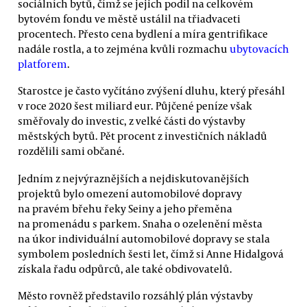
sociálních bytů, čímž se jejich podíl na celkovém
bytovém fondu ve městě ustálil na třiadvaceti
procentech. Přesto cena bydlení a míra gentrifikace
nadále rostla, a to zejména kvůli rozmachu
ubytovacích
platforem
.
Starostce je často vyčítáno zvýšení dluhu, který přesáhl
v roce 2020 šest miliard eur. Půjčené peníze však
směřovaly do investic, z velké části do výstavby
městských bytů. Pět procent z investičních nákladů
rozdělili sami občané.
Jedním z nejvýraznějších a nejdiskutovanějších
projektů bylo omezení automobilové dopravy
na pravém břehu řeky Seiny a jeho přeměna
na promenádu s parkem. Snaha o ozelenění města
na úkor individuální automobilové dopravy se stala
symbolem posledních šesti let, čímž si Anne Hidalgová
získala řadu odpůrců, ale také obdivovatelů.
Město rovněž představilo rozsáhlý plán výstavby