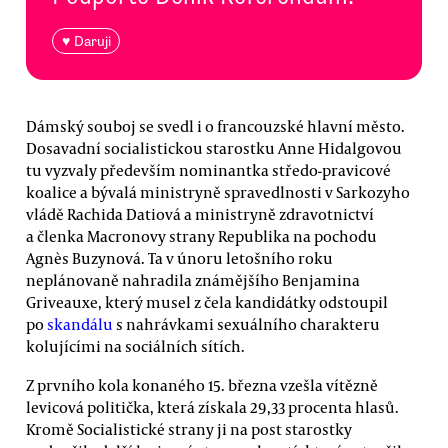
♥ Daruji
Dámský souboj se svedl i o francouzské hlavní město.
Dosavadní socialistickou starostku Anne Hidalgovou
tu vyzvaly především nominantka středo-pravicové
koalice a bývalá ministryně spravedlnosti v Sarkozyho
vládě Rachida Datiová a ministryně zdravotnictví
a členka Macronovy strany Republika na pochodu
Agnès Buzynová. Ta v únoru letošního roku
neplánovaně nahradila známějšího Benjamina
Griveauxe, který musel z čela kandidátky odstoupil
po
skandálu
s nahrávkami sexuálního charakteru
kolujícími na sociálních sítích.
Z prvního kola konaného 15. března vzešla vítězně
levicová politička, která získala 29,33 procenta hlasů.
Kromě Socialistické strany ji na post starostky