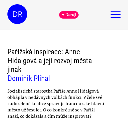
DR
♥ Daruji
Pařížská inspirace: Anne
Hidalgová a její rozvoj města
jinak
Dominik Plíhal
Socialistická starostka Paříže Anne Hidalgová
obhájila v nedávných volbách funkci. V čele své
rudozelené koalice spravuje francouzské hlavní
město už šest let. O co konkrétně se v Paříži
snaží, co dokázala a čím může inspirovat?