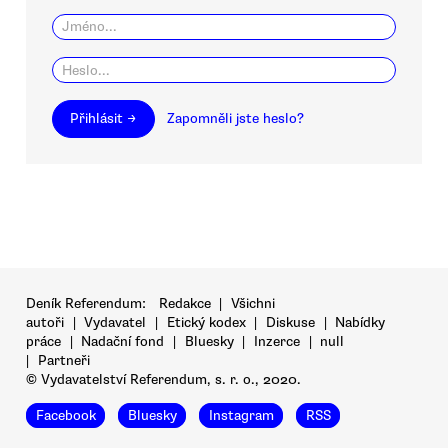
Přihlásit →
Zapomněli jste heslo?
Deník Referendum:
Redakce
|
Všichni
autoři
|
Vydavatel
|
Etický kodex
|
Diskuse
|
Nabídky
práce
|
Nadační fond
|
Bluesky
|
Inzerce
|
null
|
Partneři
© Vydavatelství Referendum, s. r. o., 2020.
Facebook
Bluesky
Instagram
RSS