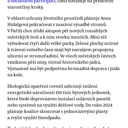
a občanskou participaci
, čímž navazuje na předchozí
starostčiny kroky.
V oblasti ochrany životního prostředí plánuje Anne
Hidalgová pokračovat v masivní výsadbě stromů.
V Paříži chce zřídit alespoň pět nových rozsáhlých
městských lesů a k nim stovku menších. Míní též
vybudovat čtyři další velké parky. Zelené plochy určené
k trávení volného času mají být navzájem propojeny
ulicemi se stromořadími. Ve všech městských částech
vzniknou pěší zóny, včetně historického jádra.
Významně má být podpořena hromadná doprava i jízda
na kole.
Ekologická opatření rovněž zahrnují snížení
energetické náročnosti 150 tisíc bytových jednotek,
které bude doprovázeno instalací solárních panelů
nebo systémů na využití dešťové vody. Do roku 2024
plánuje koalice skoncovat s jednorázovými plasty
a zvýšit využití bioodpadu.