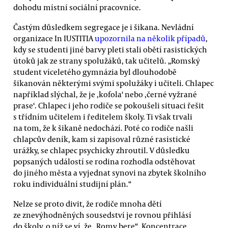
dohodu místní sociální pracovnice.
Častým důsledkem segregace je i šikana. Nevládní
organizace In IUSTITIA
upozornila na několik případů
,
kdy se studenti jiné barvy pleti stali obětí rasistických
útoků jak ze strany spolužáků, tak učitelů. „Romský
student víceletého gymnázia byl dlouhodobě
šikanován některými svými spolužáky i učiteli. Chlapec
například slýchal, že je ‚kofola‘ nebo ‚černé vyžrané
prase‘. Chlapec i jeho rodiče se pokoušeli situaci řešit
s třídním učitelem i ředitelem školy. Ti však trvali
na tom, že k šikaně nedochází. Poté co rodiče našli
chlapcův deník, kam si zapisoval různé rasistické
urážky, se chlapec psychicky zhroutil. V důsledku
popsaných událostí se rodina rozhodla odstěhovat
do jiného města a vyjednat synovi na zbytek školního
roku individuální studijní plán.“
Nelze se proto divit, že rodiče mnoha dětí
ze znevýhodněných sousedství je rovnou přihlásí
do školy, o níž se ví, že „Romy bere“. Koncentrace