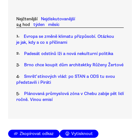
Nejčtenější
Nejdiskutovanější
24 hod
týden
měsíc
1.
Evropa se změně klimatu přizpůsobí. Otázkou
je jak, kdy a co s příčinami
2.
Padesát odstínů lži a nová nekulturní politika
3.
Brno chce koupit dům architektky Růženy Žertové
4.
Smršť stínových vlád: po STAN a ODS tu svou
představili i Piráti
5.
Plánovaná průmyslová zóna v Chebu zabije pět lidí
ročně. Vinou emisí
Zkopírovat odkaz
Vytisknout