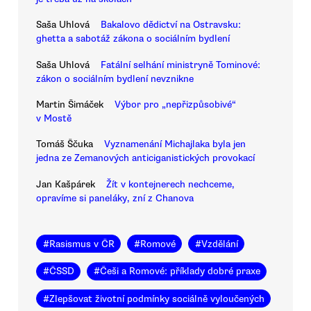
Saša Uhlová
Bakalovo dědictví na Ostravsku:
ghetta a sabotáž zákona o sociálním bydlení
Saša Uhlová
Fatální selhání ministryně Tominové:
zákon o sociálním bydlení nevznikne
Martin Šimáček
Výbor pro „nepřizpůsobivé“
v Mostě
Tomáš Ščuka
Vyznamenání Michajlaka byla jen
jedna ze Zemanových anticiganistických provokací
Jan Kašpárek
Žít v kontejnerech nechceme,
opravíme si paneláky, zní z Chanova
#
Rasismus v ČR
#
Romové
#
Vzdělání
#
ČSSD
#
Češi a Romové: příklady dobré praxe
#
Zlepšovat životní podmínky sociálně vyloučených