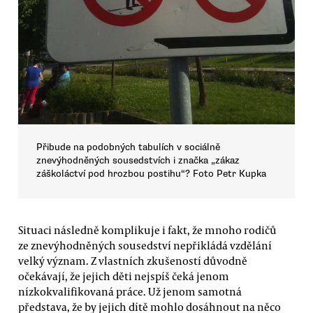
Přibude na podobných tabulích v sociálně
znevýhodněných sousedstvích i značka „zákaz
záškoláctví pod hrozbou postihu“? Foto Petr Kupka
Situaci následně komplikuje i fakt, že mnoho rodičů
ze znevýhodněných sousedství nepřikládá vzdělání
velký význam. Z vlastních zkušeností důvodně
očekávají, že jejich děti nejspíš čeká jenom
nízkokvalifikovaná práce. Už jenom samotná
představa, že by jejich dítě mohlo dosáhnout na něco