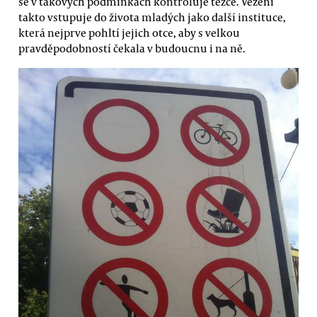
se v takových podmínkách kontroluje těžce. Vězení
takto vstupuje do života mladých jako další instituce,
která nejprve pohltí jejich otce, aby s velkou
pravděpodobností čekala v budoucnu i na ně.