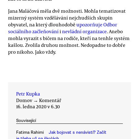
Jana Maláčová měla dvě možnosti. Mohla tematizovat
mizerný systém vzdělávání nejchudších skupin
obyvatel, na který dlouhodobě
upozorňuje Odbor
sociálního začleňování
i
nevládní organizace
. Anebo
mohla vyrazit s bičem na rodiče, kteří na tenhle systém
kašlou. Zvolila druhou možnost. Nedopadne to dobře
pro nikoho. Jako vždy.
Petr Kupka
Domov
→
Komentář
16. ledna 2020 v 6.30
Související
Fatima Rahimi
Jak bojovat s nenávistí? Začít
je třeba už na školách