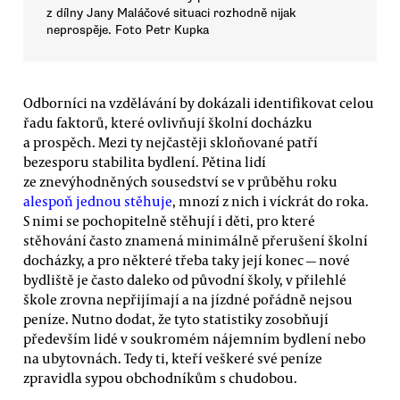
z dílny Jany Maláčové situaci rozhodně nijak
neprospěje. Foto Petr Kupka
Odborníci na vzdělávání by dokázali identifikovat celou
řadu faktorů, které ovlivňují školní docházku
a prospěch. Mezi ty nejčastěji skloňované patří
bezesporu stabilita bydlení. Pětina lidí
ze znevýhodněných sousedství se v průběhu roku
alespoň jednou stěhuje
, mnozí z nich i víckrát do roka.
S nimi se pochopitelně stěhují i děti, pro které
stěhování často znamená minimálně přerušení školní
docházky, a pro některé třeba taky její konec — nové
bydliště je často daleko od původní školy, v přilehlé
škole zrovna nepřijímají a na jízdné pořádně nejsou
peníze. Nutno dodat, že tyto statistiky zosobňují
především lidé v soukromém nájemním bydlení nebo
na ubytovnách. Tedy ti, kteří veškeré své peníze
zpravidla sypou obchodníkům s chudobou.