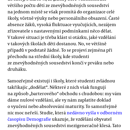
většího počtu dětí ze znevýhodněných sousedství
na jednom místě se však promítá do organizace celé
školy, včetně výuky nebo personálního obsazení. Časté
absence žáků, vysoká fluktuace vyučujících, nezájem
zřizovatele s nastavenými podmínkami něco dělat.
V takové situaci je třeba klást si otázku, jaké vzdělání
v takových školách děti dostanou. No, ve většině
případů v podstatě žádné. To se projeví zejména při
přechodu na střední školy, kde studenti
ze znevýhodněných sousedství končí v prváku nebo
druháku.
Samozřejmě existují i školy, které studenti zvládnou
takříkajíc „dodělat“. Některé z nich však fungují
na způsob „barterového“ obchodu s chudobou: my vám
dáme nulové vzdělání, ale vy nám zaplatíte doklad
o vyučení nebo absolvování maturity. To samozřejmě
nic moc neřeší. Studie, která
nedávno vyšla v odborném
časopisu Demografie
ukazuje, že vzdělání obyvatel
znevýhodněných sousedství mezigeneračně klesá. Tato