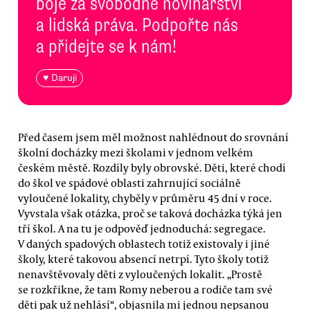
boje za svobodné novinářství
a lidská práva. Podpořte nás
a přidejte se k nám!
♥ Daruji
Před časem jsem měl možnost nahlédnout do srovnání
školní docházky mezi školami v jednom velkém
českém městě. Rozdíly byly obrovské. Děti, které chodí
do škol ve spádové oblasti zahrnující sociálně
vyloučené lokality, chyběly v průměru 45 dní v roce.
Vyvstala však otázka, proč se taková docházka týká jen
tří škol. A na tu je odpověď jednoduchá: segregace.
V daných spadových oblastech totiž existovaly i jiné
školy, které takovou absencí netrpí. Tyto školy totiž
nenavštěvovaly děti z vyloučených lokalit. „Prostě
se rozkřikne, že tam Romy neberou a rodiče tam své
děti pak už nehlásí“, objasnila mi jednou nepsanou