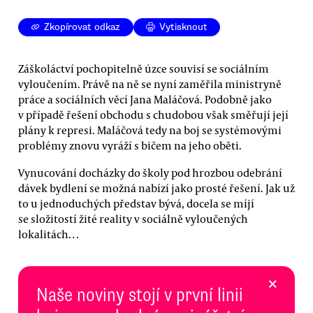
Zkopírovat odkaz
Vytisknout
Záškoláctví pochopitelně úzce souvisí se sociálním
vyloučením. Právě na ně se nyní zaměřila ministryně
práce a sociálních věcí Jana Maláčová. Podobně jako
v případě řešení obchodu s chudobou však směřují její
plány k represi. Maláčová tedy na boj se systémovými
problémy znovu vyráží s bičem na jeho oběti.
Vynucování docházky do školy pod hrozbou odebrání
dávek bydlení se možná nabízí jako prosté řešení. Jak už
to u jednoduchých představ bývá, docela se míjí
se složitostí žité reality v sociálně vyloučených
lokalitách…
×
Naše noviny stojí v první linii