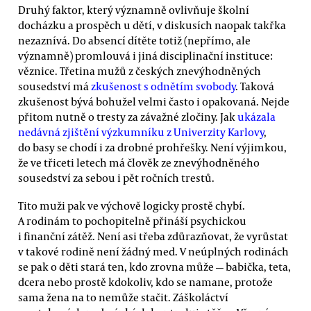
Druhý faktor, který významně ovlivňuje školní
docházku a prospěch u dětí, v diskusích naopak takřka
nezaznívá. Do absencí dítěte totiž (nepřímo, ale
významně) promlouvá i jiná disciplinační instituce:
věznice. Třetina mužů z českých znevýhodněných
sousedství má
zkušenost s odnětím svobody
. Taková
zkušenost bývá bohužel velmi často i opakovaná. Nejde
přitom nutně o tresty za závažné zločiny. Jak
ukázala
nedávná zjištění výzkumníku z Univerzity Karlovy
,
do basy se chodí i za drobné prohřešky. Není výjimkou,
že ve třiceti letech má člověk ze znevýhodněného
sousedství za sebou i pět ročních trestů.
Tito muži pak ve výchově logicky prostě chybí.
A rodinám to pochopitelně přináší psychickou
i finanční zátěž. Není asi třeba zdůrazňovat, že vyrůstat
v takové rodině není žádný med. V neúplných rodinách
se pak o děti stará ten, kdo zrovna může — babička, teta,
dcera nebo prostě kdokoliv, kdo se namane, protože
sama žena na to nemůže stačit. Záškoláctví