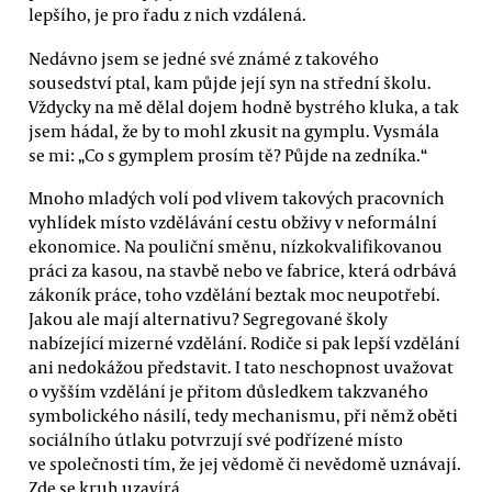
lepšího, je pro řadu z nich vzdálená.
Nedávno jsem se jedné své známé z takového
sousedství ptal, kam půjde její syn na střední školu.
Vždycky na mě dělal dojem hodně bystrého kluka, a tak
jsem hádal, že by to mohl zkusit na gymplu. Vysmála
se mi: „Co s gymplem prosím tě? Půjde na zedníka.“
Mnoho mladých volí pod vlivem takových pracovních
vyhlídek místo vzdělávání cestu obživy v neformální
ekonomice. Na pouliční směnu, nízkokvalifikovanou
práci za kasou, na stavbě nebo ve fabrice, která odrbává
zákoník práce, toho vzdělání beztak moc neupotřebí.
Jakou ale mají alternativu? Segregované školy
nabízející mizerné vzdělání. Rodiče si pak lepší vzdělání
ani nedokážou představit. I tato neschopnost uvažovat
o vyšším vzdělání je přitom důsledkem takzvaného
symbolického násilí, tedy mechanismu, při němž oběti
sociálního útlaku potvrzují své podřízené místo
ve společnosti tím, že jej vědomě či nevědomě uznávají.
Zde se kruh uzavírá.