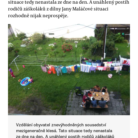
situace tedy nenastala ze dne na den. A unáhlený postih
rodičů záškoláků z dílny Jany Maláčové situaci
rozhodně nijak neprospěje.
Vzdělání obyvatel znevýhodněných sousedství
mezigeneračně klesá. Tato situace tedy nenastala
ze dne na den. A unáhlený postih rodičů záškoláků