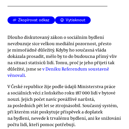
Zkopírovat odkaz
Vytisknout
Dlouho diskutovaný zákon o sociálním bydlení
nevzbuzuje sice velkou mediální pozornost, přesto
je mimořádně důležitý. Kdyby ho současná vláda
dokázala prosadit, mělo by to do budoucna přímý vliv
na situaci statisíců lidí. Tomu, proč je jeho přijetí tak
důležité, jsme se
v Deníku Referendum soustavně
věnovali
.
V České republice žije podle údajů Ministerstva práce
a sociálních věcí z loňského roku 187 000 lidí v bytové
nouzi. Jejich počet navíc povážlivě narůstá,
za posledních pět let se ztrojnásobil. Současný systém,
při kterém stát poskytuje příspěvek a doplatek
na bydlení, nevede k trvalému bydlení, ani ke snižování
počtu lidí, kteří pomoc potřebují.