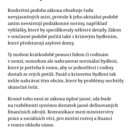
Konkrétní podoba zákona obsahuje řadu
nevyjasněných míst, protože k jeho aktuální podobě
zatím neexistují podzákonné normy, například
vyhlášky, které by specifikovaly některé detaily. Zákon
v současné podobě počítá také s krizovým bydlením,
které představují azylové domy.
Ty mohou krátkodobě pomoci lidem či rodinám
v nouzi, nemohou ale nahrazovat normální bydlení,
které je potřeba k tomu, aby se jednotlivci i rodiny
dostali ze svých potíží. Pasáž o krizovém bydlení tak
může nahrávat těm obcím, které by problémy nechtěly
skutečně řešit.
Kromě toho není ze zákona úplně jasné, zda bude
na rozběhnutí systému dostatek jasně definovaných
finančních zdrojů. Komunikace mezi ministerstvy
práce a sociálních věcí, pro místní rozvoj a financí
v tomto ohledu vázne.