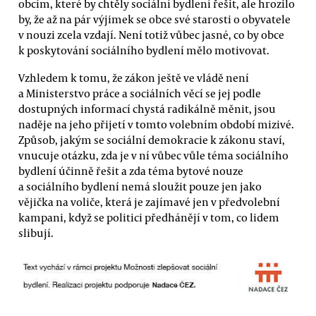
obcím, které by chtěly sociální bydlení řešit, ale hrozilo
by, že až na pár výjimek se obce své starosti o obyvatele
v nouzi zcela vzdají. Není totiž vůbec jasné, co by obce
k poskytování sociálního bydlení mělo motivovat.
Vzhledem k tomu, že zákon ještě ve vládě není
a Ministerstvo práce a sociálních věcí se jej podle
dostupných informací chystá radikálně měnit, jsou
naděje na jeho přijetí v tomto volebním období mizivé.
Způsob, jakým se sociální demokracie k zákonu staví,
vnucuje otázku, zda je v ní vůbec vůle téma sociálního
bydlení účinně řešit a zda téma bytové nouze
a sociálního bydlení nemá sloužit pouze jen jako
vějička na voliče, která je zajímavé jen v předvolební
kampani, když se politici předhánějí v tom, co lidem
slibují.