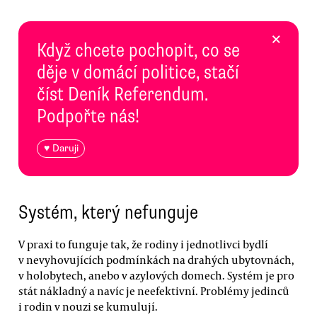
×
Když chcete pochopit, co se
děje v domácí politice, stačí
číst Deník Referendum.
Podpořte nás!
♥ Daruji
Systém, který nefunguje
V praxi to funguje tak, že rodiny i jednotlivci bydlí
v nevyhovujících podmínkách na drahých ubytovnách,
v holobytech, anebo v azylových domech. Systém je pro
stát nákladný a navíc je neefektivní. Problémy jedinců
i rodin v nouzi se kumulují.