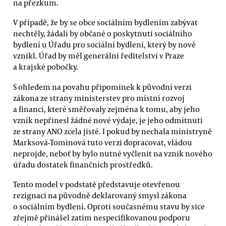
na přezkum.
V případě, že by se obce sociálním bydlením zabývat
nechtěly, žádali by občané o poskytnutí sociálního
bydlení u Úřadu pro sociální bydlení, který by nově
vznikl. Úřad by měl generální ředitelství v Praze
a krajské pobočky.
S ohledem na povahu připomínek k původní verzi
zákona ze strany ministerstev pro místní rozvoj
a financí, které směřovaly zejména k tomu, aby jeho
vznik nepřinesl žádné nové výdaje, je jeho odmítnutí
ze strany ANO zcela jisté. I pokud by nechala ministryně
Marksová-Tominová tuto verzi dopracovat, vládou
neprojde, neboť by bylo nutné vyčlenit na vznik nového
úřadu dostatek finančních prostředků.
Tento model v podstatě představuje otevřenou
rezignaci na původně deklarovaný smysl zákona
o sociálním bydlení. Oproti současnému stavu by sice
zřejmě přinášel zatím nespecifikovanou podporu