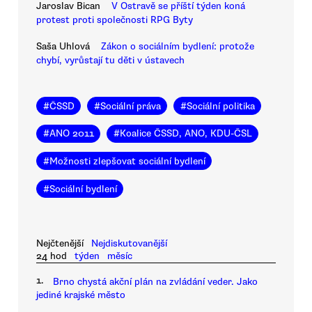
Jaroslav Bican
V Ostravě se příští týden koná
protest proti společnosti RPG Byty
Saša Uhlová
Zákon o sociálním bydlení: protože
chybí, vyrůstají tu děti v ústavech
#
ČSSD
#
Sociální práva
#
Sociální politika
#
ANO 2011
#
Koalice ČSSD, ANO, KDU-ČSL
#
Možnosti zlepšovat sociální bydlení
#
Sociální bydlení
Nejčtenější
Nejdiskutovanější
24 hod
týden
měsíc
1.
Brno chystá akční plán na zvládání veder. Jako
jediné krajské město