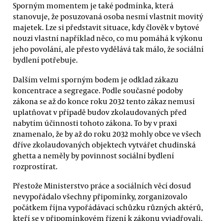
Sporným momentem je také podmínka, která
stanovuje, že posuzovaná osoba nesmí vlastnit movitý
majetek. Lze si představit situace, kdy člověk v bytové
nouzi vlastní například něco, co mu pomáhá k výkonu
jeho povolání, ale přesto vydělává tak málo, že sociální
bydlení potřebuje.
Dalším velmi sporným bodem je odklad zákazu
koncentrace a segregace. Podle současné podoby
zákona se až do konce roku 2032 tento zákaz nemusí
uplatňovat v případě budov zkolaudovaných před
nabytím účinnosti tohoto zákona. To by v praxi
znamenalo, že by až do roku 2032 mohly obce ve všech
dříve zkolaudovaných objektech vytvářet chudinská
ghetta a neměly by povinnost sociální bydlení
rozprostírat.
Přestože Ministerstvo práce a sociálních věcí dosud
nevypořádalo všechny připomínky, zorganizovalo
počátkem října vypořádávací schůzku různých aktérů,
kteří se v připomínkovém řízení k zákonu vyjadřovali.