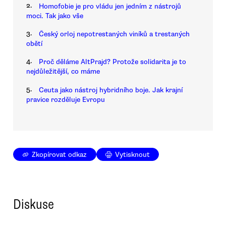
2.
Homofobie je pro vládu jen jedním z nástrojů
moci. Tak jako vše
3.
Český orloj nepotrestaných viníků a trestaných
obětí
4.
Proč děláme AltPrajd? Protože solidarita je to
nejdůležitější, co máme
5.
Ceuta jako nástroj hybridního boje. Jak krajní
pravice rozděluje Evropu
Zkopírovat odkaz
Vytisknout
Diskuse