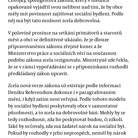
Chvojky, spolugestora zákona, který v médiích
opakovaně vyjádřil svou nelibost nad tím, že by obce
měly mít povinnost zajišťovat sociální bydlení. Podle
něj má být tato možnost zcela dobrovolná.
V polovině prosince na setkání primátorů a starostů
měst a obcí se definitivně ukázalo, že je dlouze
připravovanému zákonu zřejmě konec a že
Ministerstvo práce a sociálních věcí na současnou
podobu zákona zcela rezignovalo. Ministryně zde řekla,
že se v rámci vypořádávání se s připomínkami rozhodli
předkládaný zákon upravit.
Zcela nová verze zákona už existuje podle informací
Deníku Referendum dokonce i v paragrafovaném
znění, i když zatím není veřejná. Podle tohoto modelu
by sociální bydlení poskytovaly obce v samostatné
působnosti, a to zcela na dobrovolné bázi. Mohly by se
tedy rozhodnout, zda ho poskytovat budou, či nikoli.
Také by určovaly, zda má žadatel nárok na sociální byt.
Pokud by rozhodly v jeho neprospěch, neměl by nárok