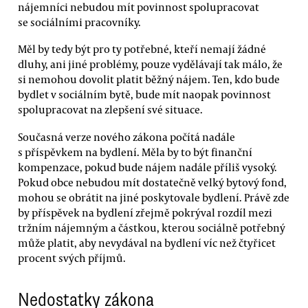
nájemníci nebudou mít povinnost spolupracovat
se sociálními pracovníky.
Měl by tedy být pro ty potřebné, kteří nemají žádné
dluhy, ani jiné problémy, pouze vydělávají tak málo, že
si nemohou dovolit platit běžný nájem. Ten, kdo bude
bydlet v sociálním bytě, bude mít naopak povinnost
spolupracovat na zlepšení své situace.
Současná verze nového zákona počítá nadále
s příspěvkem na bydlení. Měla by to být finanční
kompenzace, pokud bude nájem nadále příliš vysoký.
Pokud obce nebudou mít dostatečně velký bytový fond,
mohou se obrátit na jiné poskytovale bydlení. Právě zde
by příspěvek na bydlení zřejmě pokrýval rozdíl mezi
tržním nájemným a částkou, kterou sociálně potřebný
může platit, aby nevydával na bydlení víc než čtyřicet
procent svých příjmů.
Nedostatky zákona