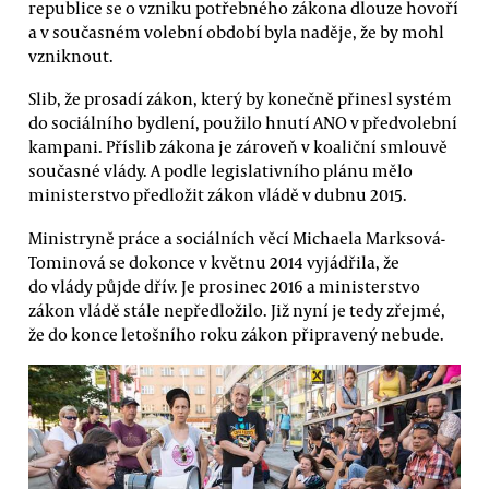
republice se o vzniku potřebného zákona dlouze hovoří
a v současném volební období byla naděje, že by mohl
vzniknout.
Slib, že prosadí zákon, který by konečně přinesl systém
do sociálního bydlení, použilo hnutí ANO v předvolební
kampani. Příslib zákona je zároveň v koaliční smlouvě
současné vlády. A podle legislativního plánu mělo
ministerstvo předložit zákon vládě v dubnu 2015.
Ministryně práce a sociálních věcí Michaela Marksová-
Tominová se dokonce v květnu 2014 vyjádřila, že
do vlády půjde dřív. Je prosinec 2016 a ministerstvo
zákon vládě stále nepředložilo. Již nyní je tedy zřejmé,
že do konce letošního roku zákon připravený nebude.