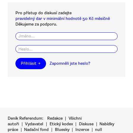
Pro přístup do diskusí zadejte
pravidelný dar v minimální hodnotě 50 Kč měsíčně
Děkujeme za podporu.
Přihlásit →
Zapomněli jste heslo?
Deník Referendum:
Redakce
|
Všichni
autoři
|
Vydavatel
|
Etický kodex
|
Diskuse
|
Nabídky
práce
|
Nadační fond
|
Bluesky
|
Inzerce
|
null