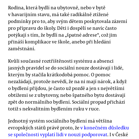
Rodina, která bydlí na ubytovně, nebo v bytě
v havarijním stavu, má také radikálně ztížené
podmínky pro to, aby svým dětem poskytovala zázemí
pro přípravu do školy. Děti i dospělí se navíc často
potýkají s tím, že bydlí na „špatné adrese“, což jim
přináší komplikace ve škole, anebo při hledání
zaměstnání.
Kvůli současné roztříštěnosti systému a absenci
jasných pravidel se do sociální nouze dostávají i lidé,
kterým by stačila krátkodobá pomoc. O pomoc
nezažádají, protože nevědí, že na ni mají nárok, a když
o bydlení přijdou, je často už pozdě a jen s největšími
obtížemi se z ubytovny, nebo špatného bytu dostávají
zpět do normálního bydlení. Sociální propad přichází
totiž s nekvalitním bydlením ruku v ruce.
Jednotný systém sociálního bydlení má většina
evropských států právě proto, že
v konečném důsledku
se společnosti vyplatí lidi v nouzi podporovat
. I v České