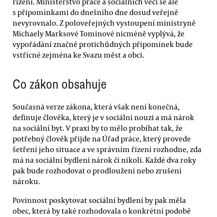
řízení. Ministerstvo práce a sociálních věcí se ale
s připomínkami do dnešního dne dosud veřejně
nevyrovnalo. Z poloveřejných vystoupení ministryně
Michaely Marksové Tominové nicméně vyplývá, že
vypořádání značně protichůdných připomínek bude
vstřícné zejména ke Svazu měst a obcí.
Co zákon obsahuje
Současná verze zákona, která však není konečná,
definuje člověka, který je v sociální nouzi a má nárok
na sociální byt. V praxi by to mělo probíhat tak, že
potřebný člověk přijde na Úřad práce, který provede
šetření jeho situace a ve správním řízení rozhodne, zda
má na sociální bydlení nárok či nikoli. Každé dva roky
pak bude rozhodovat o prodloužení nebo zrušení
nároku.
Povinnost poskytovat sociální bydlení by pak měla
obec, která by také rozhodovala o konkrétní podobě