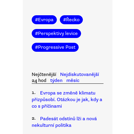
#
Evropa
#
Řecko
#
Perspektivy levice
#
Progressive Post
Nejčtenější
Nejdiskutovanější
24 hod
týden
měsíc
1.
Evropa se změně klimatu
přizpůsobí. Otázkou je jak, kdy a
co s příčinami
2.
Padesát odstínů lži a nová
nekulturní politika