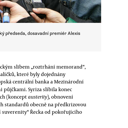
cký předseda, dosavadní premiér Alexis
stickým slibem „roztrhání memorand“,
alíčků, které byly dojednány
pská centrální banka a Mezinárodní
 půjčkami. Syriza slíbila konec
ách (koncept
), obnovení
austerity
ích standardů obecně na předkrizovou
í suverenity“ Řecka od pokořujícího