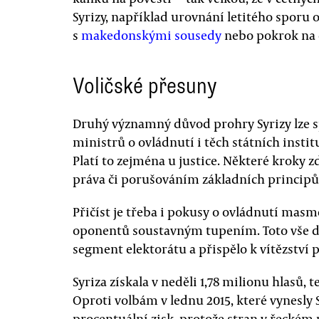
Syrizy, například urovnání letitého sporu o
s
makedonskými sousedy
nebo pokrok na 
Voličské přesuny
Druhý významný důvod prohry Syrizy lze sp
ministrů o ovládnutí i těch státních institu
Platí to zejména u justice. Některé kroky
práva či porušováním základních principů
Přičíst je třeba i pokusy o ovládnutí masmé
oponentů soustavným tupením. Toto vše do
segment elektorátu a přispělo k vítězství p
Syriza získala v neděli 1,78 milionu hlasů, 
Oproti volbám v lednu 2015, které vynesly 
procentuální zisk, protože stran v řeckém 