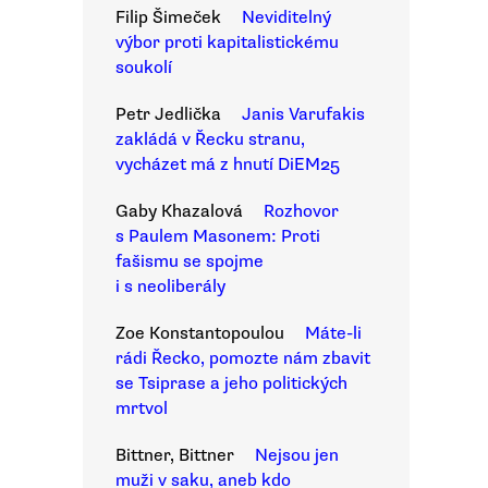
Filip Šimeček
Neviditelný
výbor proti kapitalistickému
soukolí
Petr Jedlička
Janis Varufakis
zakládá v Řecku stranu,
vycházet má z hnutí DiEM25
Gaby Khazalová
Rozhovor
s Paulem Masonem: Proti
fašismu se spojme
i s neoliberály
Zoe Konstantopoulou
Máte-li
rádi Řecko, pomozte nám zbavit
se Tsiprase a jeho politických
mrtvol
Bittner, Bittner
Nejsou jen
muži v saku, aneb kdo