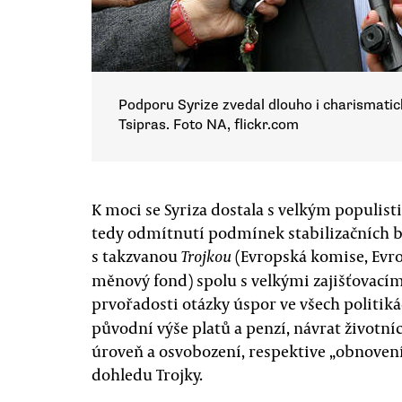
Podporu Syrize zvedal dlouho i charismati
Tsipras. Foto NA, flickr.com
K moci se Syriza dostala s velkým populi
tedy odmítnutí podmínek stabilizačních b
s takzvanou
(Evropská komise, Evro
Trojkou
měnový fond) spolu s velkými zajišťovacími
prvořadosti otázky úspor ve všech politik
původní výše platů a penzí, návrat životn
úroveň a osvobození, respektive „obnoven
dohledu Trojky.