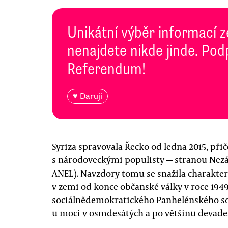
Unikátní výběr informací z
nenajdete nikde jinde. Pod
Referendum!
♥ Daruji
Syriza spravovala Řecko od ledna 2015, přič
s národoveckými populisty — stranou Nezáv
ANEL). Navzdory tomu se snažila charakteri
v zemi od konce občanské války v roce 1949,
sociálnědemokratického Panhelénského soci
u moci v osmdesátých a po většinu devades