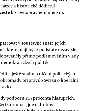
 název a historické dědictví
cestě k zrovnoprávnění menšin.
atřovat v soustavné snaze jejích
cí, které mají být z podstaty nezávislé.
 zde zaváněly přímo podlamováním vlády
 demokratických politik.
dií a ještě snahu o ničení politických
hromady připravilo Syrizu o liberální
ravice.
tedy podporu 31,5 procenta hlasujících.
Syrizu k moci, jde o drobný
parlamentu ubylo. Na počet hlasů se ale