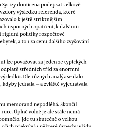
da Syrizy donucena podepsat celkově
vzdory výsledku referenda, které
zovalo k ještě striktnějším
ích úsporných opatření, k dalšímu
í rigidní politiky rozpočtové
ebytek, a to i za cenu dalšího zvyšování
mi lze považovat za jeden ze typických
ě odplatě středních tříd za enormní
 výsledku. Dle různých analýz se dalo
dyby jednala — a zvláště vyjednávala
žimu memorand nepodléhá. Skončil
 ruce. Úplně volné je ale stále nemá
pomnělo. Jde tu skutečně o velkou
h očích překrývá i některé úspěchy vlády