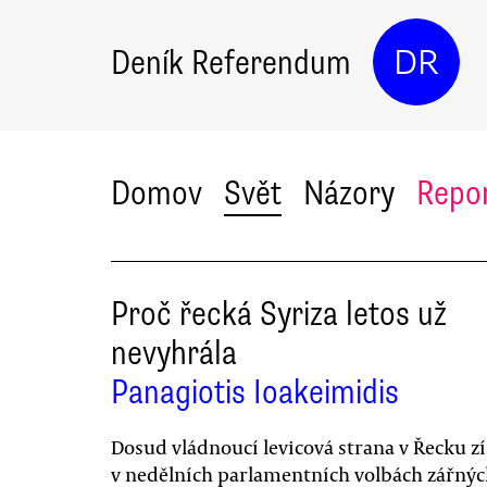
Deník Referendum
DR
Domov
Svět
Názory
Repo
Proč řecká Syriza letos už
nevyhrála
Panagiotis Ioakeimidis
Dosud vládnoucí levicová strana v Řecku zí
v nedělních parlamentních volbách zářných