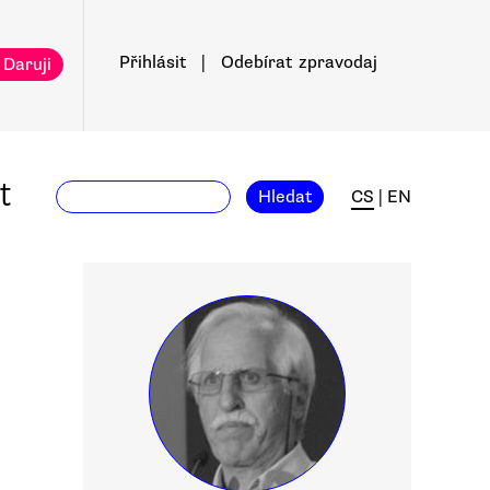
Přihlásit
|
Odebírat
zpravodaj
 Daruji
t
Hledat
CS
|
EN