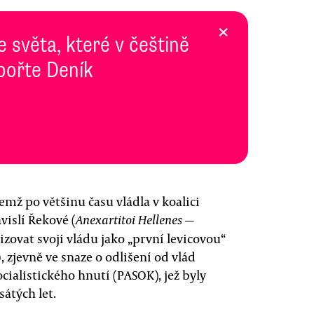
×
e světa, které v češtině
pořte Deník
emž po většinu času vládla v koalici
islí Řekové (
—
Anexartitoi Hellenes
zovat svoji vládu jako „první levicovou“
 zjevně ve snaze o odlišení od vlád
alistického hnutí (PASOK), jež byly
átých let.