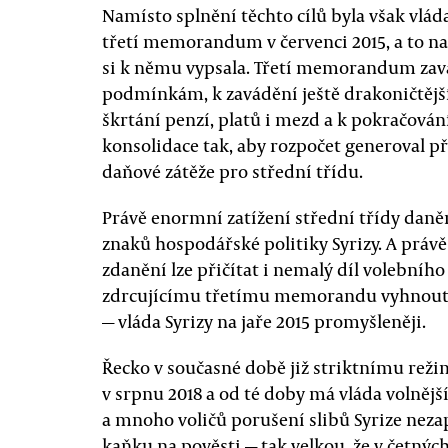
Namísto splnění těchto cílů byla však vlá
třetí memorandum v červenci 2015, a to na
si k němu vypsala. Třetí memorandum zava
podmínkám, k zavádění ještě drakoničtějš
škrtání penzí, platů i mezd a k pokračován
konsolidace tak, aby rozpočet generoval př
daňové zátěže pro střední třídu.
Právě enormní zatížení střední třídy daně
znaků hospodářské politiky Syrizy. A práv
zdanění lze přičítat i nemalý díl volebního
zdrcujícímu třetímu memorandu vyhnout, k
— vláda Syrizy na jaře 2015 promyšleněji.
Řecko v současné době již striktnímu re
v srpnu 2018 a od té doby má vláda volnější
a mnoho voličů porušení slibů Syrize neza
kaňku na pověsti — tak velkou, že v četnýc