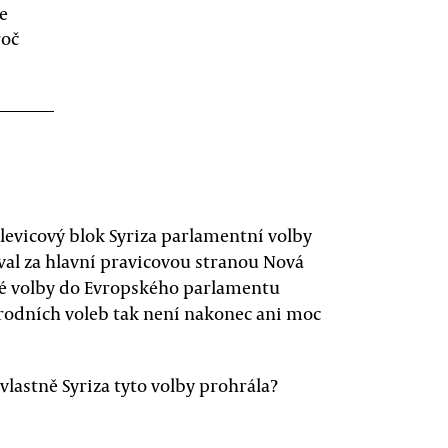
e
roč
 levicový blok Syriza parlamentní volby
val za hlavní pravicovou stranou Nová
né volby do Evropského parlamentu
árodních voleb tak není nakonec ani moc
 vlastně Syriza tyto volby prohrála?