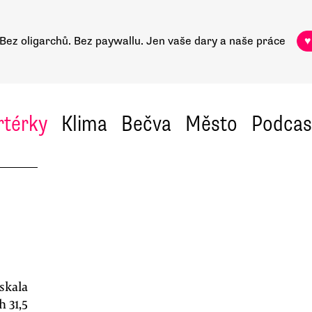
Bez oligarchů. Bez paywallu.
Jen vaše dary a naše práce
♥
rtérky
Klima
Bečva
Město
Podcas
skala
 31,5