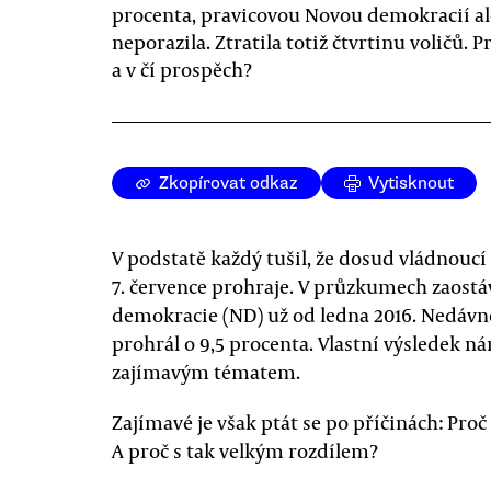
procenta, pravicovou Novou demokracií al
neporazila. Ztratila totiž čtvrtinu voličů. P
a v čí prospěch?
Zkopírovat odkaz
Vytisknout
V podstatě každý tušil, že dosud vládnoucí
7. července prohraje. V průzkumech zaostá
demokracie (ND) už od ledna 2016. Nedáv
prohrál o 9,5 procenta. Vlastní výsledek n
zajímavým tématem.
Zajímavé je však ptát se po příčinách: Proč
A proč s tak velkým rozdílem?