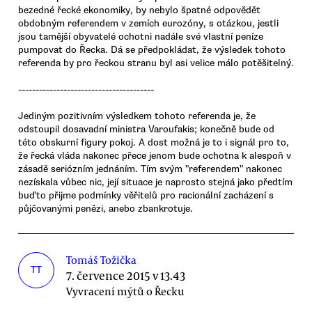
bezedné řecké ekonomiky, by nebylo špatné odpovědět
obdobným referendem v zemích eurozóny, s otázkou, jestli
jsou tamější obyvatelé ochotni nadále své vlastní peníze
pumpovat do Řecka. Dá se předpokládat, že výsledek tohoto
referenda by pro řeckou stranu byl asi velice málo potěšitelný.
---------------------------------------
Jediným pozitivním výsledkem tohoto referenda je, že
odstoupil dosavadní ministra Varoufakis; konečně bude od
této obskurní figury pokoj. A dost možná je to i signál pro to,
že řecká vláda nakonec přece jenom bude ochotna k alespoň v
zásadě seriózním jednáním. Tím svým "referendem" nakonec
nezískala vůbec nic, její situace je naprosto stejná jako předtím
buďto přijme podmínky věřitelů pro racionální zacházení s
půjčovanými penězi, anebo zbankrotuje.
Tomáš Tožička
TT
7. července 2015 v 13.43
Vyvracení mýtů o Řecku