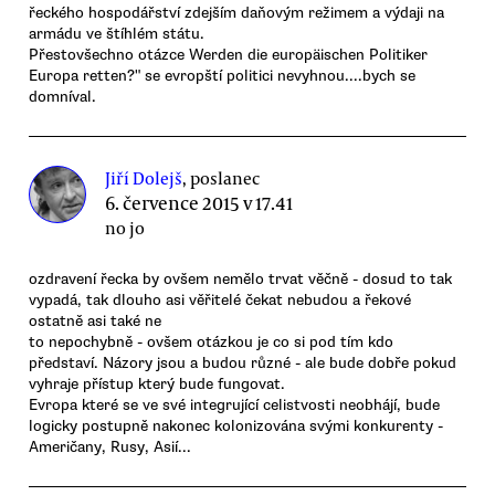
řeckého hospodářství zdejším daňovým režimem a výdaji na
armádu ve štíhlém státu.
Přestovšechno otázce Werden die europäischen Politiker
Europa retten?" se evropští politici nevyhnou....bych se
domníval.
Jiří Dolejš
, poslanec
6. července 2015 v 17.41
no jo
ozdravení řecka by ovšem nemělo trvat věčně - dosud to tak
vypadá, tak dlouho asi věřitelé čekat nebudou a řekové
ostatně asi také ne
to nepochybně - ovšem otázkou je co si pod tím kdo
představí. Názory jsou a budou různé - ale bude dobře pokud
vyhraje přístup který bude fungovat.
Evropa které se ve své integrující celistvosti neobhájí, bude
logicky postupně nakonec kolonizována svými konkurenty -
Američany, Rusy, Asií...