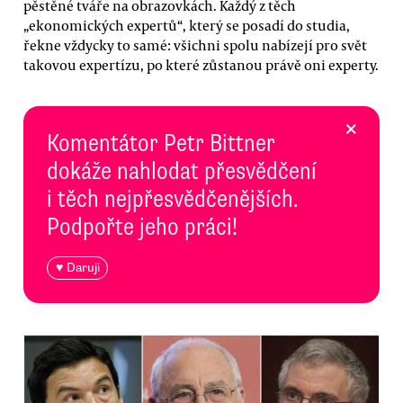
pěstěné tváře na obrazovkách. Každý z těch
„ekonomických expertů“, který se posadí do studia,
řekne vždycky to samé: všichni spolu nabízejí pro svět
takovou expertízu, po které zůstanou právě oni experty.
×
Komentátor Petr Bittner
dokáže nahlodat přesvědčení
i těch nejpřesvědčenějších.
Podpořte jeho práci!
♥ Daruji