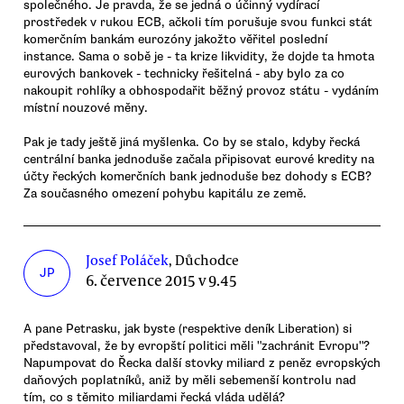
společného. Je pravda, že se jedná o účinný vydírací
prostředek v rukou ECB, ačkoli tím porušuje svou funkci stát
komerčním bankám eurozóny jakožto věřitel poslední
instance. Sama o sobě je - ta krize likvidity, že dojde ta hmota
eurových bankovek - technicky řešitelná - aby bylo za co
nakoupit rohlíky a obhospodařit běžný provoz státu - vydáním
místní nouzové měny.
Pak je tady ještě jiná myšlenka. Co by se stalo, kdyby řecká
centrální banka jednoduše začala připisovat eurové kredity na
účty řeckých komerčních bank jednoduše bez dohody s ECB?
Za současného omezení pohybu kapitálu ze země.
Josef Poláček
, Důchodce
JP
6. července 2015 v 9.45
A pane Petrasku, jak byste (respektive deník Liberation) si
představoval, že by evropští politici měli "zachránit Evropu"?
Napumpovat do Řecka další stovky miliard z peněz evropských
daňových poplatníků, aniž by měli sebemenší kontrolu nad
tím, co s těmito miliardami řecká vláda udělá?