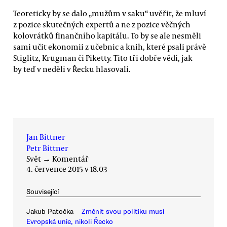
Teoreticky by se dalo „mužům v saku“ uvěřit, že mluví
z pozice skutečných expertů a ne z pozice věčných
kolovrátků finančního kapitálu. To by se ale nesměli
sami učit ekonomii z učebnic a knih, které psali právě
Stiglitz, Krugman či Piketty. Tito tři dobře vědí, jak
by teď v neděli v Řecku hlasovali.
Jan Bittner
Petr Bittner
Svět
→
Komentář
4. července 2015 v 18.03
Související
Jakub Patočka
Změnit svou politiku musí
Evropská unie, nikoli Řecko