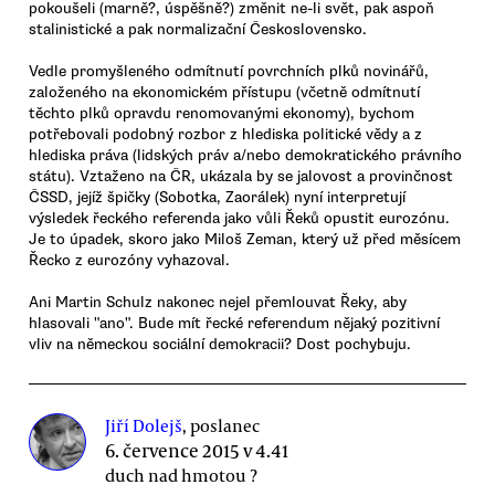
pokoušeli (marně?, úspěšně?) změnit ne-li svět, pak aspoň
stalinistické a pak normalizační Československo.
Vedle promyšleného odmítnutí povrchních plků novinářů,
založeného na ekonomickém přístupu (včetně odmítnutí
těchto plků opravdu renomovanými ekonomy), bychom
potřebovali podobný rozbor z hlediska politické vědy a z
hlediska práva (lidských práv a/nebo demokratického právního
státu). Vztaženo na ČR, ukázala by se jalovost a provinčnost
ČSSD, jejíž špičky (Sobotka, Zaorálek) nyní interpretují
výsledek řeckého referenda jako vůli Řeků opustit eurozónu.
Je to úpadek, skoro jako Miloš Zeman, který už před měsícem
Řecko z eurozóny vyhazoval.
Ani Martin Schulz nakonec nejel přemlouvat Řeky, aby
hlasovali "ano". Bude mít řecké referendum nějaký pozitivní
vliv na německou sociální demokracii? Dost pochybuju.
Jiří Dolejš
, poslanec
6. července 2015 v 4.41
duch nad hmotou ?