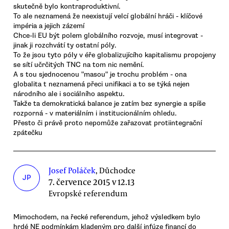
skutečně bylo kontraproduktivní.
To ale neznamená že neexistují velcí globální hráči - klíčové
impéria a jejich zázemí
Chce-li EU být polem globálního rozvoje, musí integrovat -
jinak ji rozchvátí ty ostatní póly.
To že jsou tyto póly v éře globalizujícího kapitalismu propojeny
se sítí učrčitých TNC na tom nic nemění.
A s tou sjednocenou "masou" je trochu problém - ona
globalita t neznamená přeci unifikaci a to se týká nejen
národního ale i sociálního aspektu.
Takže ta demokratická balance je zatím bez synergie a spíše
rozporná - v materiálním i institucionálním ohledu.
Přesto či právě proto nepomůže zařazovat protiintegrační
zpátečku
Josef Poláček
, Důchodce
JP
7. července 2015 v 12.13
Evropské referendum
Mimochodem, na řecké referendum, jehož výsledkem bylo
hrdé NE podmínkám kladeným pro další infúze financí do