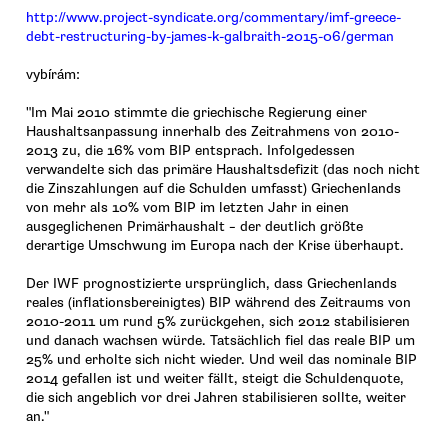
http://www.project-syndicate.org/commentary/imf-greece-
debt-restructuring-by-james-k-galbraith-2015-06/german
vybírám:
"Im Mai 2010 stimmte die griechische Regierung einer
Haushaltsanpassung innerhalb des Zeitrahmens von 2010-
2013 zu, die 16% vom BIP entsprach. Infolgedessen
verwandelte sich das primäre Haushaltsdefizit (das noch nicht
die Zinszahlungen auf die Schulden umfasst) Griechenlands
von mehr als 10% vom BIP im letzten Jahr in einen
ausgeglichenen Primärhaushalt – der deutlich größte
derartige Umschwung im Europa nach der Krise überhaupt.
Der IWF prognostizierte ursprünglich, dass Griechenlands
reales (inflationsbereinigtes) BIP während des Zeitraums von
2010-2011 um rund 5% zurückgehen, sich 2012 stabilisieren
und danach wachsen würde. Tatsächlich fiel das reale BIP um
25% und erholte sich nicht wieder. Und weil das nominale BIP
2014 gefallen ist und weiter fällt, steigt die Schuldenquote,
die sich angeblich vor drei Jahren stabilisieren sollte, weiter
an."