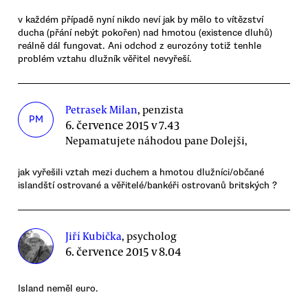
v každém případě nyní nikdo neví jak by mělo to vítězství
ducha (přání nebýt pokořen) nad hmotou (existence dluhů)
reálně dál fungovat. Ani odchod z eurozóny totiž tenhle
problém vztahu dlužník věřitel nevyřeší.
Petrasek Milan
, penzista
PM
6. července 2015 v 7.43
Nepamatujete náhodou pane Dolejši,
jak vyřešili vztah mezi duchem a hmotou dlužníci/občané
islandští ostrované a věřitelé/bankéři ostrovanů britských ?
Jiří Kubička
, psycholog
6. července 2015 v 8.04
Island neměl euro.