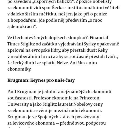
po zavedení „úsporných balíčků“. Z pozice nobelisty
za ekonomii vidí spor Řecka s institucionálními věřiteli
v daleko širším měřítku, než jen jako při o peníze
a hospodaření. Jde podle něj především „o moc
a demokracii“.
Ve třech otevřených dopisech sloupkařů Financial
Times Stiglitz od začátku vyjednávání Syrizy opakovaně
apeloval na evropské lídry, aby přestali dusit Řeky
v neoliberálním hrnci a aby se současně přestali tvářit,
že řecký dluh lze splatit. Nelze. Ani škrcením
ekonomiky.
Krugman: Keynes pro naše časy
Paul Krugman je jedním z nejznámějších ekonomů
současnosti. Profesor ekonomie na Princeton
University a jako Stiglitz laureát Nobelovy ceny
za ekonomii se věnuje mezinárodní ekonomii.
Krugman je ve Spojených státech považovaný
za levicového ekonoma — předně svou podporou