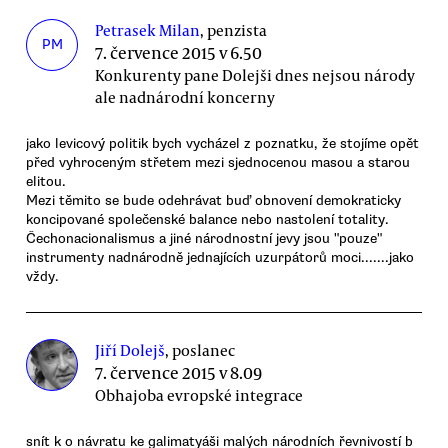
Petrasek Milan
, penzista
PM
7. července 2015 v 6.50
Konkurenty pane Dolejši dnes nejsou národy
ale nadnárodní koncerny
jako levicový politik bych vycházel z poznatku, že stojíme opět
před vyhroceným střetem mezi sjednocenou masou a starou
elitou.
Mezi těmito se bude odehrávat buď obnovení demokraticky
koncipované společenské balance nebo nastolení totality.
Čechonacionalismus a jiné národnostní jevy jsou "pouze"
instrumenty nadnárodně jednajících uzurpátorů moci.......jako
vždy.
Jiří Dolejš
, poslanec
7. července 2015 v 8.09
Obhajoba evropské integrace
snít k o návratu ke galimatyáši malých národních řevnivostí b