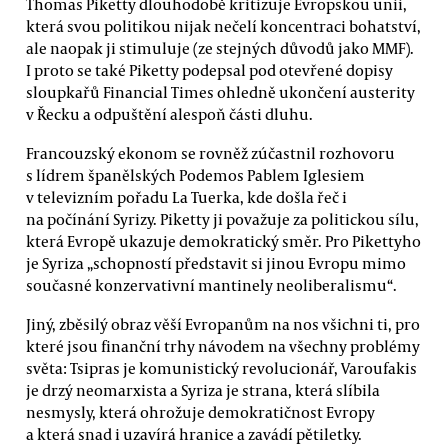
Thomas Piketty dlouhodobě kritizuje Evropskou unii,
která svou politikou nijak nečelí koncentraci bohatství,
ale naopak ji stimuluje (ze stejných důvodů jako MMF).
I proto se také Piketty podepsal pod otevřené dopisy
sloupkařů Financial Times ohledně ukončení austerity
v Řecku a odpuštění alespoň části dluhu.
Francouzský ekonom se rovněž zúčastnil rozhovoru
s lídrem španělských Podemos Pablem Iglesiem
v televizním pořadu La Tuerka, kde došla řeč i
na počínání Syrizy. Piketty ji považuje za politickou sílu,
která Evropě ukazuje demokratický směr. Pro Pikettyho
je Syriza „schopností představit si jinou Evropu mimo
současné konzervativní mantinely neoliberalismu“.
Jiný, zběsilý obraz věší Evropanům na nos všichni ti, pro
které jsou finanční trhy návodem na všechny problémy
světa: Tsipras je komunistický revolucionář, Varoufakis
je drzý neomarxista a Syriza je strana, která slíbila
nesmysly, která ohrožuje demokratičnost Evropy
a která snad i uzavírá hranice a zavádí pětiletky.