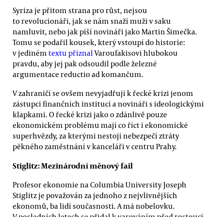
Syriza je přitom strana pro růst, nejsou
to revolucionáři, jak se nám snaží muži v saku
namluvit, nebo jak píší novináři jako Martin Šimečka.
Tomu se podařil kousek, který vstoupí do historie:
v jediném
textu přiznal
Varoufakisovi hlubokou
pravdu, aby jej pak odsoudil podle železné
argumentace reductio ad komančum.
V zahraničí se ovšem nevyjadřují k řecké krizi jenom
zástupci finančních institucí a novináři s ideologickými
klapkami. O řecké krizi jako o zdánlivě pouze
ekonomickém problému mají co říct i ekonomické
superhvězdy, za kterými nestojí nebezpečí ztráty
pěkného zaměstnání v kanceláři v centru Prahy.
Stiglitz: Mezinárodní měnový fail
Profesor ekonomie na Columbia University Joseph
Stiglitz je považován za jednoho z nejvlivnějších
ekonomů, ba lidí současnosti. A má nobelovku.
V posledních letech se přidal k varováním před rostoucí