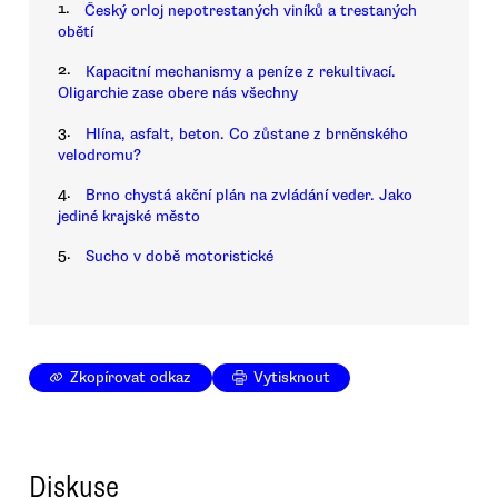
1.
Český orloj nepotrestaných viníků a trestaných
obětí
2.
Kapacitní mechanismy a peníze z rekultivací.
Oligarchie zase obere nás všechny
3.
Hlína, asfalt, beton. Co zůstane z brněnského
velodromu?
4.
Brno chystá akční plán na zvládání veder. Jako
jediné krajské město
5.
Sucho v době motoristické
Zkopírovat odkaz
Vytisknout
Diskuse