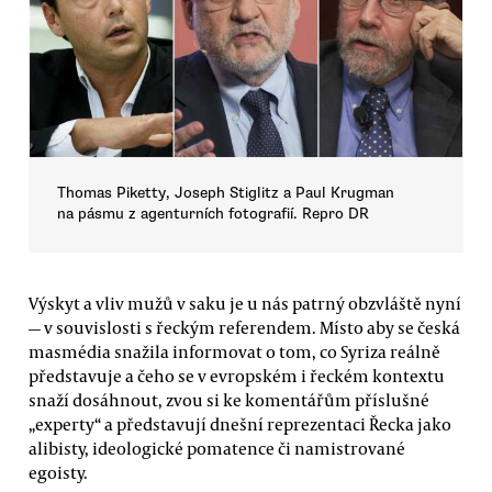
Thomas Piketty, Joseph Stiglitz a Paul Krugman
na pásmu z agenturních fotografií. Repro DR
Výskyt a vliv mužů v saku je u nás patrný obzvláště nyní
— v souvislosti s řeckým referendem. Místo aby se česká
masmédia snažila informovat o tom, co Syriza reálně
představuje a čeho se v evropském i řeckém kontextu
snaží dosáhnout, zvou si ke komentářům příslušné
„experty“ a představují dnešní reprezentaci Řecka jako
alibisty, ideologické pomatence či namistrované
egoisty.