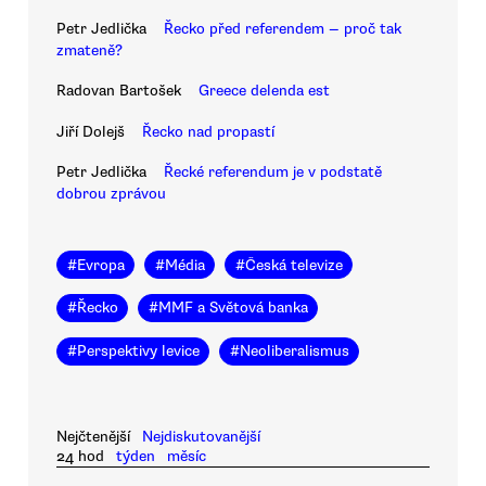
Petr Jedlička
Řecko před referendem — proč tak
zmateně?
Radovan Bartošek
Greece delenda est
Jiří Dolejš
Řecko nad propastí
Petr Jedlička
Řecké referendum je v podstatě
dobrou zprávou
#
Evropa
#
Média
#
Česká televize
#
Řecko
#
MMF a Světová banka
#
Perspektivy levice
#
Neoliberalismus
Nejčtenější
Nejdiskutovanější
24 hod
týden
měsíc