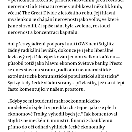
nerovností a k tématu rovněž publikoval několik knih,
včetně The Great Divide z letošního roku. Její hlavní
myšlenkou je chápání nerovnosti jako volby, ve které
jsme si zvolili, či spíše nám byla zvolena, rostoucí
nerovnost a koncentraci kapitálu.
Ani přes vyjádření podpory hnutí OWS není Stiglitz
žádný radikální levičák, dokonce je i jeho liberálně
levicový rejstřík ošperkován jednou velkou kaňkou —
působil totiž jako hlavní ekonom Světové banky. Přesto
se dnes staví na stranu „radikální neomarxistické
extrémistické komunistické populistické alibistické“
Syrizy, tedy řecké vládní strany s přívlastky, jež na ni lepí
často komentující v našem prostoru.
„Kdyby se mí studenti makroekonomického
modelování spletli v predikcích stejně, jako se pletli
ekonomové Troiky, vyhodil bych je.“ Tak komentoval
Stiglitz německému ministru financí Schäublemu
přímo do očí odhad vyhlídek řecké ekonomiky