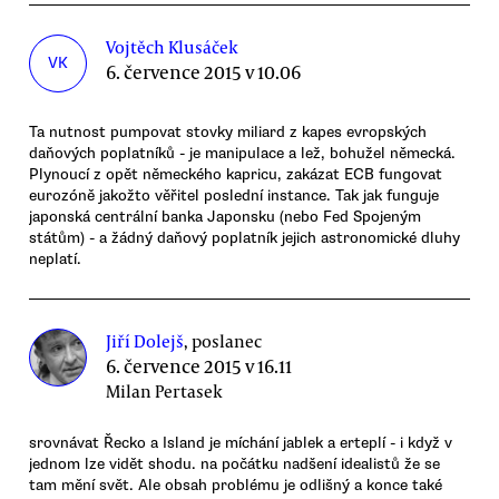
Vojtěch Klusáček
VK
6. července 2015 v 10.06
Ta nutnost pumpovat stovky miliard z kapes evropských
daňových poplatníků - je manipulace a lež, bohužel německá.
Plynoucí z opět německého kapricu, zakázat ECB fungovat
eurozóně jakožto věřitel poslední instance. Tak jak funguje
japonská centrální banka Japonsku (nebo Fed Spojeným
státům) - a žádný daňový poplatník jejich astronomické dluhy
neplatí.
Jiří Dolejš
, poslanec
6. července 2015 v 16.11
Milan Pertasek
srovnávat Řecko a Island je míchání jablek a erteplí - i když v
jednom lze vidět shodu. na počátku nadšení idealistů že se
tam mění svět. Ale obsah problému je odlišný a konce také