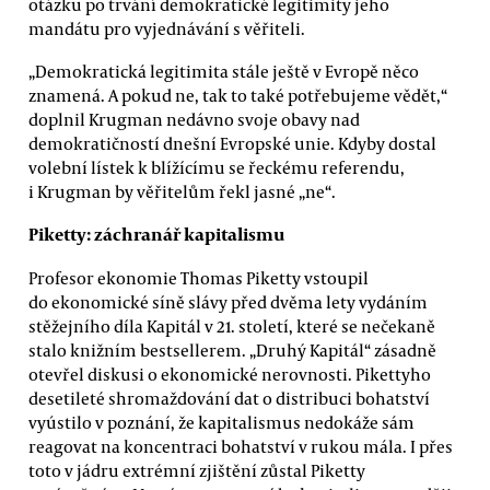
otázku po trvání demokratické legitimity jeho
mandátu pro vyjednávání s věřiteli.
„Demokratická legitimita stále ještě v Evropě něco
znamená. A pokud ne, tak to také potřebujeme vědět,“
doplnil Krugman nedávno svoje obavy nad
demokratičností dnešní Evropské unie. Kdyby dostal
volební lístek k blížícímu se řeckému referendu,
i Krugman by věřitelům řekl jasné „ne“.
Piketty: záchranář kapitalismu
Profesor ekonomie Thomas Piketty vstoupil
do ekonomické síně slávy před dvěma lety vydáním
stěžejního díla Kapitál v 21. století, které se nečekaně
stalo knižním bestsellerem. „Druhý Kapitál“ zásadně
otevřel diskusi o ekonomické nerovnosti. Pikettyho
desetileté shromaždování dat o distribuci bohatství
vyústilo v poznání, že kapitalismus nedokáže sám
reagovat na koncentraci bohatství v rukou mála. I přes
toto v jádru extrémní zjištění zůstal Piketty