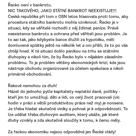
Řecko není v bankrotu.
NIC TAKOVÉHO, JAKO STÁTNÍ BANKROT NEEXISTUJE!!!
Česká republika při tom v OSN letos hlasovala proti tomu, aby
procedura státního bankrotu mohla vzniknout. Řecko je v
situaci, kdy se věřitelé rozhodli z něj ždímat peníze. Právě
neexistence bankrotu a ochrana před věřiteli jsou problém. Je
to asi tak, jako kdybyste bance dlužili za hypotéku, měli
domluvené splátky ještě na několik let a oni přišli, že to po vás
chtějí hned. K té situaci došlo panikou na trhu se státními
dluhopisy a nikoli tím, že by Řecko bylo v nějakém zásadním
problému. To je problém většiny ekonomických krizí, kde jsou
nástroje obchodu organizované za účelem spekulace a nikoli
primárně obchodování.
Řekové nemohou za dluh!
Házet do jednoho pytle kapitalisty neplatící daně, politiky -
kteří jim to umožňují, děti a lidi, co celý život pracovali (víc
hodin v práci s větší produktivitou práce než my) je nonsens.
Je třeba hledat skutečné viníky a pohnat je k odpovědnosti. To
lze udělat třeba dluhovým auditem, který ukáže, jak které
dluhy vznikly a zda skutečně sloužily k tomu, k čemu měly.
Za řeckou ekonomiku nejsou odpovědné jen Řecké vlády!