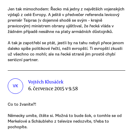
Jen tak mimochodem: Řecko má jedny z největších vojenských
výdajů z celé Evropy. A ještě v předvečer referenda levicový
premiér Tsipras (v dojemné shodě se svým - krajně
pravicovým) ministrem obrany ujišťoval, že řecká vláda v
žádném případě nesáhne na platy armádních důstojníků.
A tak je zapotřebí se ptát, jestli by na tahu nebyli přece jenom
daleko spíše politikové řečtí, nežli evropští. Ti evropští zkusili
už všechno co mohli; ale na řecké straně jim prostě chybí
seriózní partner.
Vojtěch Klusáček
VK
6. července 2015 v 9.58
Co to žvaníte?!
Německy umíte, čtěte si. Možná to bude šok, o tomhle se od
Merkelové a Schäubleho z televize nedozvíte, třeba to
pochopíte.