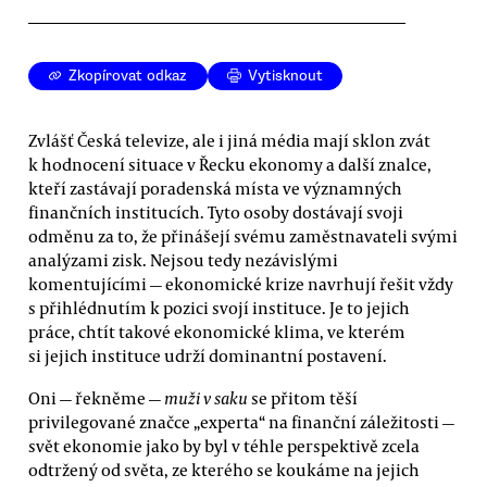
Zkopírovat odkaz
Vytisknout
Zvlášť Česká televize, ale i jiná média mají sklon zvát
k hodnocení situace v Řecku ekonomy a další znalce,
kteří zastávají poradenská místa ve významných
finančních institucích. Tyto osoby dostávají svoji
odměnu za to, že přinášejí svému zaměstnavateli svými
analýzami zisk. Nejsou tedy nezávislými
komentujícími — ekonomické krize navrhují řešit vždy
s přihlédnutím k pozici svojí instituce. Je to jejich
práce, chtít takové ekonomické klima, ve kterém
si jejich instituce udrží dominantní postavení.
Oni — řekněme —
muži v saku
se přitom těší
privilegované značce „experta“ na finanční záležitosti —
svět ekonomie jako by byl v téhle perspektivě zcela
odtržený od světa, ze kterého se koukáme na jejich