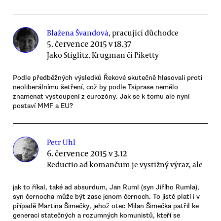
Blažena Švandová
, pracující důchodce
5. července 2015 v 18.37
Jako Stiglitz, Krugman či Piketty
Podle předběžných výsledků Řekové skutečně hlasovali proti
neoliberálnímu šetření, což by podle Tsiprase nemělo
znamenat vystoupení z eurozóny. Jak se k tomu ale nyní
postaví MMF a EU?
Petr Uhl
6. července 2015 v 3.12
Reductio ad komančum je vystižný výraz, ale
jak to říkal, také ad absurdum, Jan Ruml (syn Jiřího Rumla),
syn černocha může být zase jenom černoch. To jistě platí i v
případě Martina Šimečky, jehož otec Milan Šimečka patřil ke
generaci statečných a rozumných komunistů, kteří se