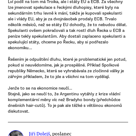
Lví podíl na tom má Troika, ale i státy EU a ECB. Za všechny
lze jmenovat spekulace s řeckými dluhopisy, které byly na
sekundárním trhu levně k mání, takže je kupovali spekulanti
ale i vlády EU, aby je za dvojnásobek prodaly ECB. Trvalo
několik měsíců, než se státy EU dohodly, že to nebudou dělat.
Spekulanti ovšem pokračovali a tak rostl dluh Řecka u ECB a
peníze tekly spekulantům. Aby dostali zaplaceno spekulanti a
spekulující státy, chceme po Řecku, aby si podřezalo
ekonomiku...
Řešením je odpuštění dluhu, které je problematické jen potud,
pokud si neuvědomíme, jak je prospěšné. Příklad Spolkové
republiky Německo, která se vyhrabávala ze zločinné války je
zářným příkladem, že to jde a všichni na tom vydělají.
Jenže to se na ekonomice neučí...
Stejně, jako se neučí to, že Argentinu vytáhly z krize vládní
komplementární měny víc než Bradyho bondy (předchůdce
dnešních hair-cutů). To je pak ale těžké s většinou ekonomů
diskutovat.
Jiří Dolejš
, poslanec