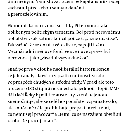
umírněným. Namísto zatracení by kapitalismus raději
zachránil před sebou samým daněmi
a přerozdělováním.
Ekonomická nerovnost se i díky Pikettymu stala
oblíbeným politickým tématem. Boj proti nerovnému
bohatství však zatím skončil pouze u „vážné diskuse“.
Tak vážné, že se do ní, světe div se, zapojil i sám
Mezinárodní měnový fond. Ve své nové zprávě líčí
nerovnost jako „zásadní výzvu dneška“.
Snad poprvé v dlouhé neoliberální historii Fondu
se jeho analytikové rozepsali o nutnosti zásahu
ve prospěch chudých a střední třídy. V praxi ale toto
otočení o 180 stupňů nezanechalo jedinou stopu: MMF
dál tlačí Řeky k politice austerity, která nejenom
znemožňuje, aby se celé hospodářství vzpamatovalo,
ale současně dále prohlubuje propast mezi „těmi,
co nemusejí pracovat“ a „těmi, co se navzájem obviňují
z toho, že pracují málo“.