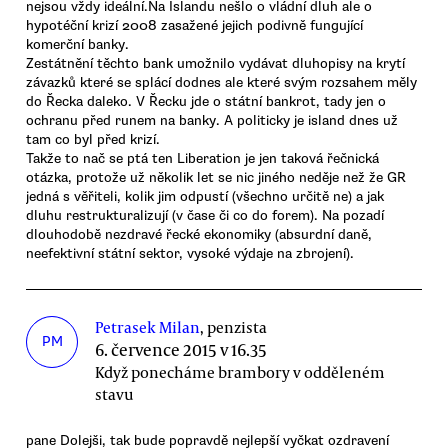
nejsou vždy ideální.Na Islandu nešlo o vládní dluh ale o
hypotéční krizí 2008 zasažené jejich podivně fungující
komerční banky.
Zestátnění těchto bank umožnilo vydávat dluhopisy na krytí
závazků které se splácí dodnes ale které svým rozsahem měly
do Řecka daleko. V Řecku jde o státní bankrot, tady jen o
ochranu před runem na banky. A politicky je island dnes už
tam co byl před krizí.
Takže to nač se ptá ten Liberation je jen taková řečnická
otázka, protože už několik let se nic jiného neděje než že GR
jedná s věřiteli, kolik jim odpustí (všechno určitě ne) a jak
dluhu restrukturalizují (v čase či co do forem). Na pozadí
dlouhodobě nezdravé řecké ekonomiky (absurdní daně,
neefektivní státní sektor, vysoké výdaje na zbrojení).
Petrasek Milan
, penzista
PM
6. července 2015 v 16.35
Když ponecháme brambory v odděleném
stavu
pane Dolejši, tak bude popravdě nejlepší vyčkat ozdravení