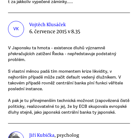
t za jakkoliv vypečené záminky.....
Vojtěch Klusáček
VK
6. července 2015 v 8.35
V Japonsku ta hmota - existence dluhů významně
překračujících zatížení Řecka - nepředstavuje podstatný
problém.
S vlastní měnou padá tím momentem krize likvidity, v
nejhorším případě může začít default vedený dlužníkem. V
takovém případě rovněž centrální banka plní funkci věřitele
poslední instance.
A pak je tu přinejmenším technická možnost (zapovězená čistě
politicky, realizovatelné to je), že by ECB skupovala evropské
dluhy stejně, jako japonská centrální banka ty japonské.
Jiří Kubička
, psycholog