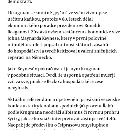
demokratů.
I Krugman se smutně „pyšní“ ve svém životopise
určitou kaňkou, protože v 80. letech dělal
ekonomického poradce prezidentovi Ronaldu
Reaganovi. Zůstává ovšem zastáncem ekonomické vize
Johna Maynarda Keynese, který v první polovině
minulého století popsal nutnost státních zásahů
do hospodářství a tvrdě kritizoval uvalení zničujících
reparací na Německo.
Jako Keynesův pokračovatel je nyní Krugman
v podobné situaci. Tvrdí, že úsporná opatření musrjí
vzít za své, jinak se Řecko z hospodářské recese
nevyhrabe.
Aktuální referendum o opětovném přivázání vězeňské
koule austerity k nohám spodních 90 procent Řeků
podle Krugmana neodráží alibismus či rovnou prohru
Syrizy, jak se ho snaží interpretovat zástupci věřitelů.
Naopak jde především o Tsiprasovu smysluplnou