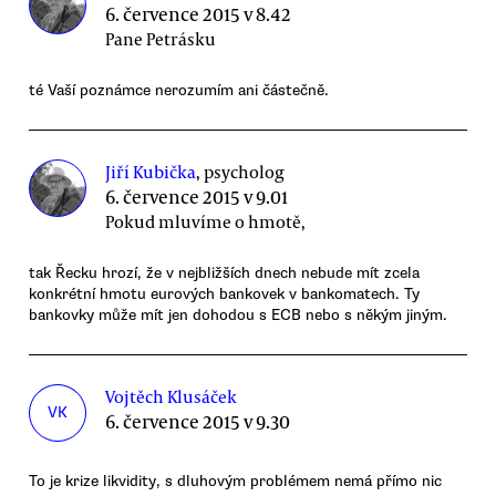
6. července 2015 v 8.42
Pane Petrásku
té Vaší poznámce nerozumím ani částečně.
Jiří Kubička
, psycholog
6. července 2015 v 9.01
Pokud mluvíme o hmotě,
tak Řecku hrozí, že v nejbližších dnech nebude mít zcela
konkrétní hmotu eurových bankovek v bankomatech. Ty
bankovky může mít jen dohodou s ECB nebo s někým jiným.
Vojtěch Klusáček
VK
6. července 2015 v 9.30
To je krize likvidity, s dluhovým problémem nemá přímo nic