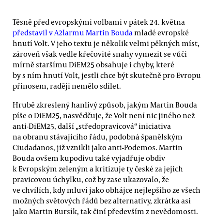
Těsně před evropskými volbami v pátek 24. května
představil v A2larmu Martin Bouda
mladé evropské
hnutí Volt. V jeho textu je několik velmi pěkných míst,
zároveň však vedle křečovité snahy vymezit se vůči
mírně staršímu DiEM25 obsahuje i chyby, které
by s ním hnutí Volt, jestli chce být skutečně pro Evropu
přínosem, raději nemělo sdílet.
Hrubě zkreslený hanlivý způsob, jakým Martin Bouda
píše o DiEM25, nasvědčuje, že Volt není nic jiného než
anti-DiEM25, další „středopravicová“ iniciativa
na obranu stávajícího řádu, podobná španělským
Ciudadanos, již vznikli jako anti-Podemos. Martin
Bouda ovšem kupodivu také vyjadřuje obdiv
k Evropským zeleným a kritizuje ty české za jejich
pravicovou úchylku, což by zase ukazovalo, že
ve chvílích, kdy mluví jako obhájce nejlepšího ze všech
možných světových řádů bez alternativy, zkrátka asi
jako Martin Bursík, tak činí především z nevědomosti.