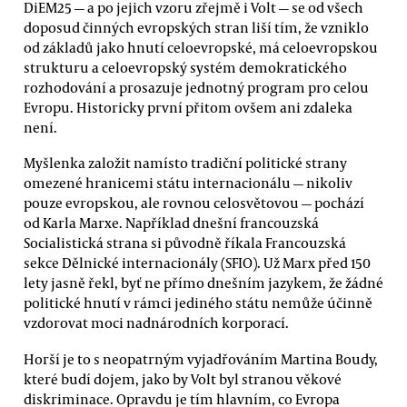
DiEM25 — a po jejich vzoru zřejmě i Volt — se od všech
doposud činných evropských stran liší tím, že vzniklo
od základů jako hnutí celoevropské, má celoevropskou
strukturu a celoevropský systém demokratického
rozhodování a prosazuje jednotný program pro celou
Evropu. Historicky první přitom ovšem ani zdaleka
není.
Myšlenka založit namísto tradiční politické strany
omezené hranicemi státu internacionálu — nikoliv
pouze evropskou, ale rovnou celosvětovou — pochází
od Karla Marxe. Například dnešní francouzská
Socialistická strana si původně říkala Francouzská
sekce Dělnické internacionály (SFIO). Už Marx před 150
lety jasně řekl, byť ne přímo dnešním jazykem, že žádné
politické hnutí v rámci jediného státu nemůže účinně
vzdorovat moci nadnárodních korporací.
Horší je to s neopatrným vyjadřováním Martina Boudy,
které budí dojem, jako by Volt byl stranou věkové
diskriminace. Opravdu je tím hlavním, co Evropa