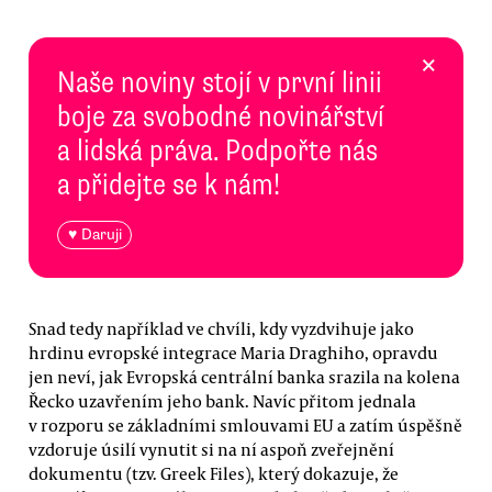
×
Naše noviny stojí v první linii
boje za svobodné novinářství
a lidská práva. Podpořte nás
a přidejte se k nám!
♥ Daruji
Snad tedy například ve chvíli, kdy vyzdvihuje jako
hrdinu evropské integrace Maria Draghiho, opravdu
jen neví, jak Evropská centrální banka srazila na kolena
Řecko uzavřením jeho bank. Navíc přitom jednala
v rozporu se základními smlouvami EU a zatím úspěšně
vzdoruje úsilí vynutit si na ní aspoň zveřejnění
dokumentu (tzv. Greek Files), který dokazuje, že