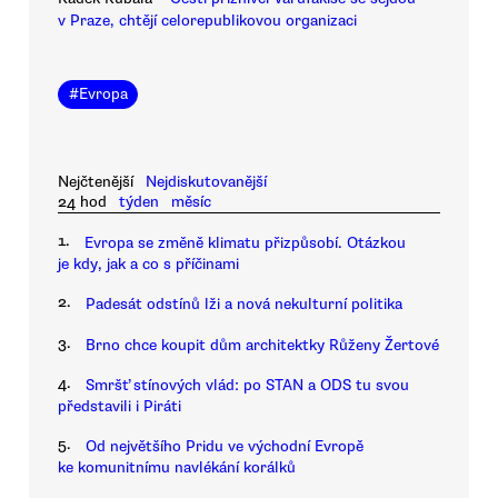
v Praze, chtějí celorepublikovou organizaci
#
Evropa
Nejčtenější
Nejdiskutovanější
24 hod
týden
měsíc
1.
Evropa se změně klimatu přizpůsobí. Otázkou
je kdy, jak a co s příčinami
2.
Padesát odstínů lži a nová nekulturní politika
3.
Brno chce koupit dům architektky Růženy Žertové
4.
Smršť stínových vlád: po STAN a ODS tu svou
představili i Piráti
5.
Od největšího Pridu ve východní Evropě
ke komunitnímu navlékání korálků