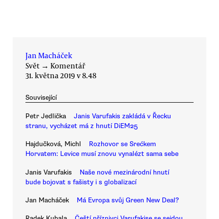
Jan Macháček
Svět
→
Komentář
31. května 2019 v 8.48
Související
Petr Jedlička
Janis Varufakis zakládá v Řecku
stranu, vycházet má z hnutí DiEM25
Hajdučková, Michl
Rozhovor se Srećkem
Horvatem: Levice musí znovu vynalézt sama sebe
Janis Varufakis
Naše nové mezinárodní hnutí
bude bojovat s fašisty i s globalizací
Jan Macháček
Má Evropa svůj Green New Deal?
Radek Kubala
Čeští příznivci Varufakise se sejdou