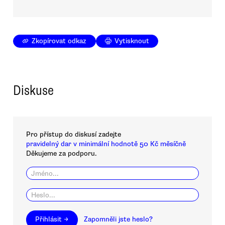
Zkopírovat odkaz
Vytisknout
Diskuse
Pro přístup do diskusí zadejte
pravidelný dar v minimální hodnotě 50 Kč měsíčně
Děkujeme za podporu.
Přihlásit →
Zapomněli jste heslo?