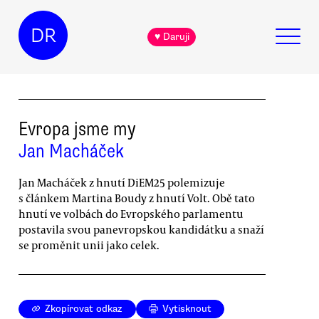
DR
♥ Daruji
Evropa jsme my
Jan Macháček
Jan Macháček z hnutí DiEM25 polemizuje
s článkem Martina Boudy z hnutí Volt. Obě tato
hnutí ve volbách do Evropského parlamentu
postavila svou panevropskou kandidátku a snaží
se proměnit unii jako celek.
Zkopírovat odkaz
Vytisknout