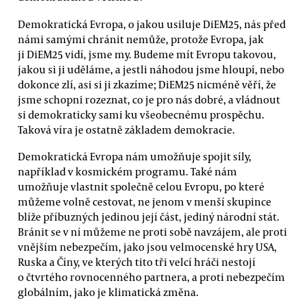
Demokratická Evropa, o jakou usiluje DiEM25, nás před
námi samými chránit nemůže, protože Evropa, jak
ji DiEM25 vidí, jsme my. Budeme mít Evropu takovou,
jakou si ji uděláme, a jestli náhodou jsme hloupí, nebo
dokonce zlí, asi si ji zkazíme; DiEM25 nicméně věří, že
jsme schopni rozeznat, co je pro nás dobré, a vládnout
si demokraticky sami ku všeobecnému prospěchu.
Taková víra je ostatně základem demokracie.
Demokratická Evropa nám umožňuje spojit síly,
například v kosmickém programu. Také nám
umožňuje vlastnit společně celou Evropu, po které
můžeme volně cestovat, ne jenom v menší skupince
blíže příbuzných jedinou její část, jediný národní stát.
Bránit se v ní můžeme ne proti sobě navzájem, ale proti
vnějším nebezpečím, jako jsou velmocenské hry USA,
Ruska a Číny, ve kterých tito tři velcí hráči nestojí
o čtvrtého rovnocenného partnera, a proti nebezpečím
globálním, jako je klimatická změna.