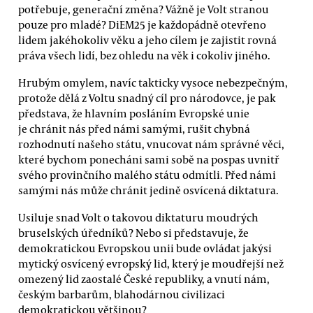
potřebuje, generační změna? Vážně je Volt stranou
pouze pro mladé? DiEM25 je každopádně otevřeno
lidem jakéhokoliv věku a jeho cílem je zajistit rovná
práva všech lidí, bez ohledu na věk i cokoliv jiného.
Hrubým omylem, navíc takticky vysoce nebezpečným,
protože dělá z Voltu snadný cíl pro národovce, je pak
představa, že hlavním posláním Evropské unie
je chránit nás před námi samými, rušit chybná
rozhodnutí našeho státu, vnucovat nám správné věci,
které bychom ponecháni sami sobě na pospas uvnitř
svého provinčního malého státu odmítli. Před námi
samými nás může chránit jedině osvícená diktatura.
Usiluje snad Volt o takovou diktaturu moudrých
bruselských úředníků? Nebo si představuje, že
demokratickou Evropskou unii bude ovládat jakýsi
mytický osvícený evropský lid, který je moudřejší než
omezený lid zaostalé České republiky, a vnutí nám,
českým barbarům, blahodárnou civilizaci
demokratickou většinou?