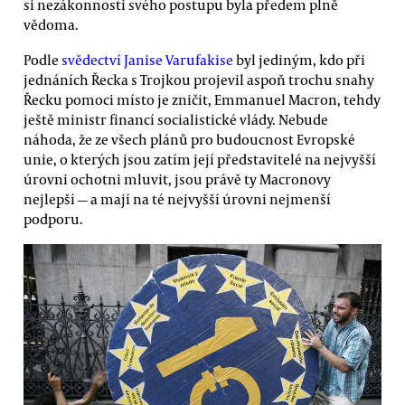
si nezákonnosti svého postupu byla předem plně
vědoma.
Podle
svědectví Janise Varufakise
byl jediným, kdo při
jednáních Řecka s Trojkou projevil aspoň trochu snahy
Řecku pomoci místo je zničit, Emmanuel Macron, tehdy
ještě ministr financí socialistické vlády. Nebude
náhoda, že ze všech plánů pro budoucnost Evropské
unie, o kterých jsou zatím její představitelé na nejvyšší
úrovni ochotni mluvit, jsou právě ty Macronovy
nejlepší — a mají na té nejvyšší úrovni nejmenší
podporu.