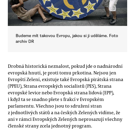
Budeme mít takovou Evropu, jakou si ji uděláme. Foto
archiv DR
Drobná historická neznalost, pokud jde o nadnárodní
evropská hnutí, je proti tomu prkotina. Nejsou jen
Evropští Zelení, existuje také Evropská pirátská strana
(PPEU), Strana evropských socialistů (PES), Strana
evropské levice nebo Evropská strana lidová (EPP),
i když ta se snadno plete s frakcí v Evropském
parlamentu. Všechno jsou to sdružení stran
z jednotlivých států a na českých Zelených vidíme, že
ani v rámci Evropských Zelených neprosazují všechny
členské strany zcela jednotný program.