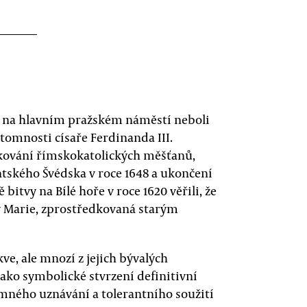
up na hlavním pražském náměstí neboli
řítomnosti císaře Ferdinanda III.
kování římskokatolických měšťanů,
ntského Švédska v roce 1648 a ukončení
ě bitvy na Bílé hoře v roce 1620 věřili, že
y Marie, zprostředkovaná starým
kve, ale mnozí z jejich bývalých
ako symbolické stvrzení definitivní
mného uznávání a tolerantního soužití