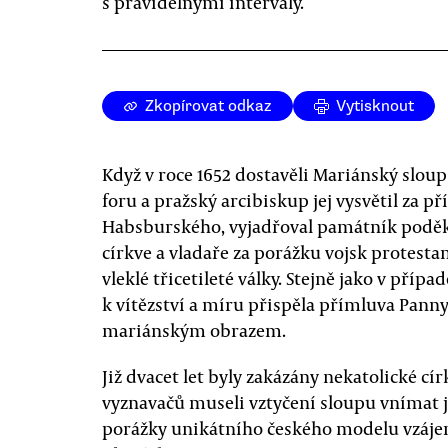
s pravidelnými intervaly.
Zkopírovat odkaz
Vytisknout
Když v roce 1652 dostavěli Mariánský slo
foru a pražský arcibiskup jej vysvětil za p
Habsburského, vyjadřoval památník podě
církve a vladaře za porážku vojsk protesta
vleklé třicetileté války. Stejně jako v případ
k vítězství a míru přispěla přímluva Pann
mariánským obrazem.
Již dvacet let byly zakázány nekatolické cír
vyznavačů museli vztyčení sloupu vnímat j
porážky unikátního českého modelu vzáje