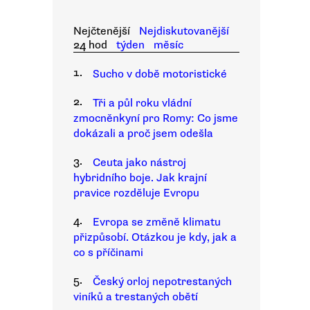
Nejčtenější
Nejdiskutovanější
24 hod
týden
měsíc
1.
Sucho v době motoristické
2.
Tři a půl roku vládní
zmocněnkyní pro Romy: Co jsme
dokázali a proč jsem odešla
3.
Ceuta jako nástroj
hybridního boje. Jak krajní
pravice rozděluje Evropu
4.
Evropa se změně klimatu
přizpůsobí. Otázkou je kdy, jak a
co s příčinami
5.
Český orloj nepotrestaných
viníků a trestaných obětí