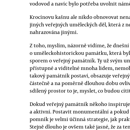
vodovod a navíc bylo potřeba uvolnit nám
Krocínovu kašnu ale nikdo obnovovat nenav
jiných veřejných uměleckých děl, která z n
nahrazována jinými.
Z toho, myslím, názorně vidíme, že dnešní
o uměleckohistorickou památku, která byla
sporem o veřejný památník. Ty už svým um
přístupné a viditelné mnoha lidem, nemoh
takový památník postaví, obsazuje veřejný 
částečně a na poměrně dlouhou dobu ovlivňo
sdílený prostor to je, myslet, co budou cít
Dokud veřejný památník někoho inspiruje a
a aktivní. Postavit monumentální a pokud
pomník je velmi účinná strategie, jak prakt
Stejně dlouho je ovšem také jasné, že za t