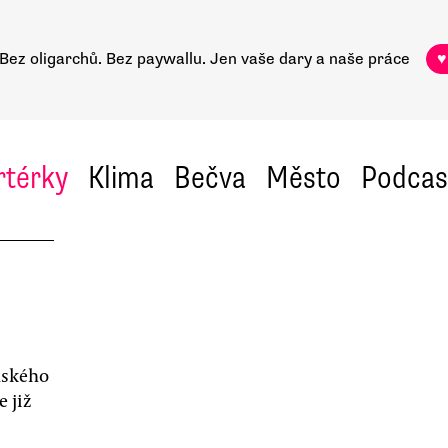
Bez oligarchů. Bez paywallu.
Jen vaše dary a naše práce
♥
rtérky
Klima
Bečva
Město
Podcas
nského
 již