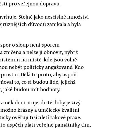
ěstí pro veřejnou dopravu.
rhuje. Stejně jako nesčíslné množství
ejrůznějších důvodů zanikala a byla
 spor o sloup není sporem
 zničena a nelze ji obnovit, nýbrž
ístěním na místě, kde jsou volně
ou nebýt politicky angažované. Kdo
prostor. Dělá to proto, aby aspoň
val to, co si budou lidé, jejichž
it, jaké budou mít hodnoty.
 někoho irituje, do té doby je živý
 možno krásný a umělecky kvalitní
icky ověřují tisíciletí takové praxe.
ento úspěch platí veřejné památníky tím,