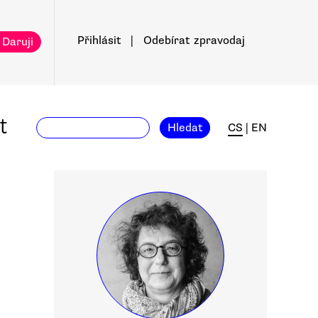
Přihlásit
|
Odebírat
zpravodaj
 Daruji
t
Hledat
CS
|
EN