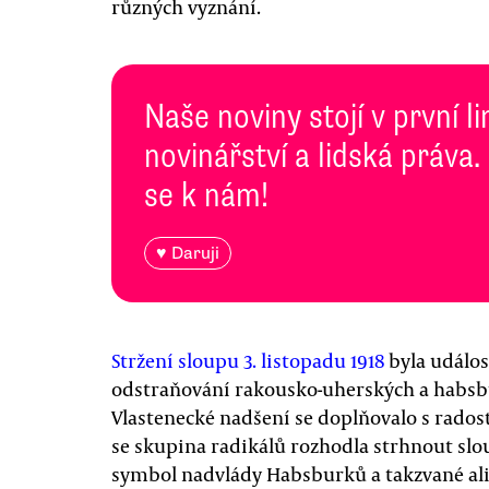
různých vyznání.
Naše noviny stojí v první l
novinářství a lidská práva.
se k nám!
♥ Daruji
Stržení sloupu 3. listopadu 1918
byla událos
odstraňování rakousko-uherských a habsb
Vlastenecké nadšení se doplňovalo s radostí
se skupina radikálů rozhodla strhnout slou
symbol nadvlády Habsburků a takzvané alia