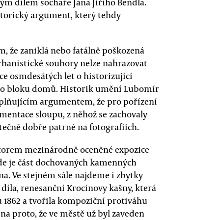
 dílem sochaře Jana Jiřího Bendla.
torický argument, který tehdy
m, že zaniklá nebo fatálně poškozená
urbanistické soubory nelze nahrazovat
ce osmdesátých let o historizující
ého bloku domů. Historik umění Lubomír
plňujícím argumentem, že pro pořízení
mentace sloupu, z něhož se zachovaly
tečně dobře patrné na fotografiích.
autorem mezinárodně oceněné expozice
kde je část dochovaných kamenných
a. Ve stejném sále najdeme i zbytky
íla, renesanční Krocínovy kašny, která
 1862 a tvořila kompoziční protiváhu
řena proto, že ve městě už byl zaveden