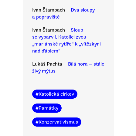
Ivan Štampach
Dva sloupy
a popraviště
Ivan Štampach
Sloup
se vybarvil. Katolíci zvou
„mariánské rytíře“ k „vítězkyni
nad ďáblem“
Lukáš Pachta
Bílá hora — stále
živý mýtus
#
Katolická církev
#
Památky
#
Konzervativismus