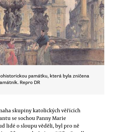
ohistorickou památku, která byla zničena
 památník. Repro DR
snaha skupiny katolických věřících
nantu se sochou Panny Marie
d lidé o sloupu věděli, byl pro ně