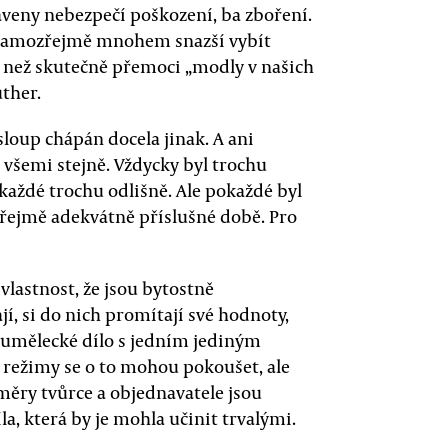
taveny nebezpečí poškození, ba zboření.
e samozřejmě mnohem snazší vybít
 než skutečně přemoci „modly v našich
uther.
 sloup chápán docela jinak. A ani
šemi stejně. Vždycky byl trochu
aždé trochu odlišně. Ale pokaždé byl
řejmě adekvátně příslušné době. Pro
vlastnost, že jsou bytostně
í, si do nich promítají své hodnoty,
 umělecké dílo s jedním jediným
 režimy se o to mohou pokoušet, ale
měry tvůrce a objednavatele jsou
la, která by je mohla učinit trvalými.