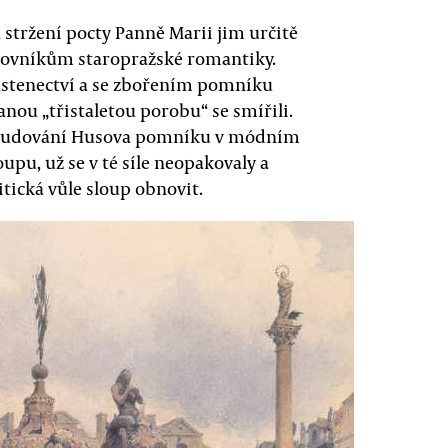
a stržení pocty Panně Marii jim určitě
ilovníkům staropražské romantiky.
lastenectví a se zbořením pomníku
ou „třistaletou porobu“ se smířili.
vybudování Husova pomníku v módním
pu, už se v té síle neopakovaly a
tická vůle sloup obnovit.