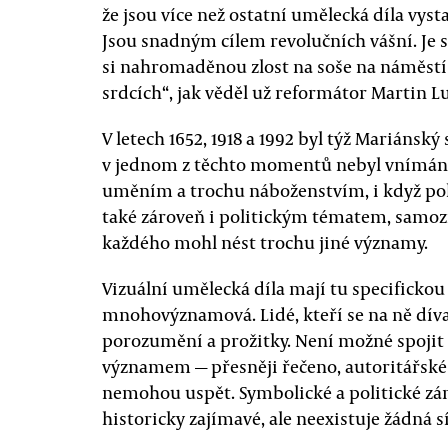
že jsou více než ostatní umělecká díla vys
Jsou snadným cílem revolučních vášní. J
si nahromaděnou zlost na soše na náměstí
srdcích“, jak věděl už reformátor Martin L
V letech 1652, 1918 a 1992 byl týž Mariánský
v jednom z těchto momentů nebyl vnímán v
uměním a trochu náboženstvím, i když pok
také zároveň i politickým tématem, samoz
každého mohl nést trochu jiné významy.
Vizuální umělecká díla mají tu specifickou 
mnohovýznamová. Lidé, kteří se na ně dívaj
porozumění a prožitky. Není možné spojit
významem — přesněji řečeno, autoritářské
nemohou uspět. Symbolické a politické zá
historicky zajímavé, ale neexistuje žádná sí