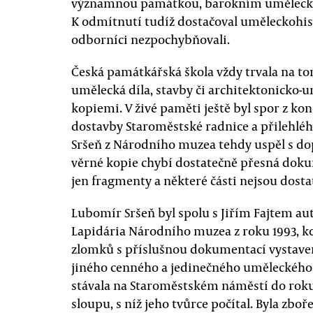
významnou památkou, barokním uměleckým
K odmítnutí tudíž dostačoval uměleckohis
odborníci nezpochybňovali.
Česká památkářská škola vždy trvala na to
umělecká díla, stavby či architektonicko-
kopiemi. V živé paměti ještě byl spor z kon
dostavby Staroměstské radnice a přilehl
Sršeň z Národního muzea tehdy uspěl s do
věrné kopie chybí dostatečně přesná doku
jen fragmenty a některé části nejsou dosta
Lubomír Sršeň byl spolu s Jiřím Fajtem 
Lapidária Národního muzea z roku 1993, 
zlomků s příslušnou dokumentací vystaven
jiného cenného a jedinečného uměleckého d
stávala na Staroměstském náměstí do roku
sloupu, s níž jeho tvůrce počítal. Byla zbo