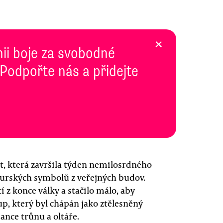
×
inii boje za svobodné
 Podpořte nás a přidejte
t, která završila týden nemilosrdného
urských symbolů z veřejných budov.
 z konce války a stačilo málo, aby
p, který byl chápán jako ztělesněný
nce trůnu a oltáře.