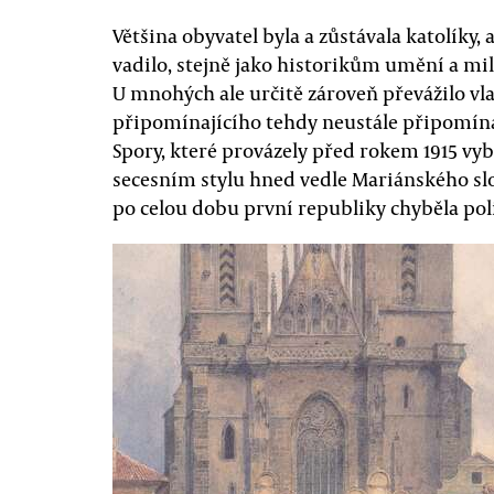
Většina obyvatel byla a zůstávala katolíky, 
vadilo, stejně jako historikům umění a m
U mnohých ale určitě zároveň převážilo v
připomínajícího tehdy neustále připomínan
Spory, které provázely před rokem 1915 
secesním stylu hned vedle Mariánského slou
po celou dobu první republiky chyběla poli