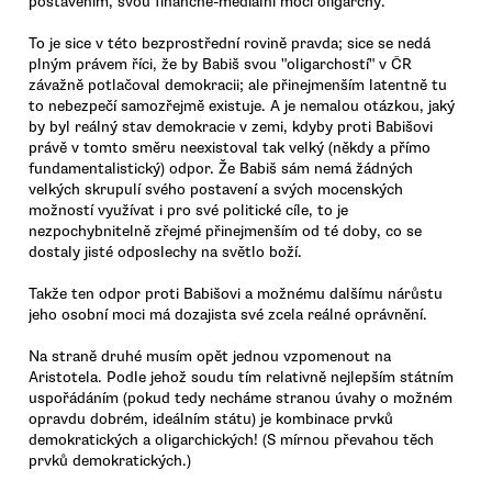
postavením, svou finančně-mediální mocí oligarchy.
To je sice v této bezprostřední rovině pravda; sice se nedá
plným právem říci, že by Babiš svou "oligarchostí" v ČR
závažně potlačoval demokracii; ale přinejmenším latentně tu
to nebezpečí samozřejmě existuje. A je nemalou otázkou, jaký
by byl reálný stav demokracie v zemi, kdyby proti Babišovi
právě v tomto směru neexistoval tak velký (někdy a přímo
fundamentalistický) odpor. Že Babiš sám nemá žádných
velkých skrupulí svého postavení a svých mocenských
možností využívat i pro své politické cíle, to je
nezpochybnitelně zřejmé přinejmenším od té doby, co se
dostaly jisté odposlechy na světlo boží.
Takže ten odpor proti Babišovi a možnému dalšímu nárůstu
jeho osobní moci má dozajista své zcela reálné oprávnění.
Na straně druhé musím opět jednou vzpomenout na
Aristotela. Podle jehož soudu tím relativně nejlepším státním
uspořádáním (pokud tedy necháme stranou úvahy o možném
opravdu dobrém, ideálním státu) je kombinace prvků
demokratických a oligarchických! (S mírnou převahou těch
prvků demokratických.)