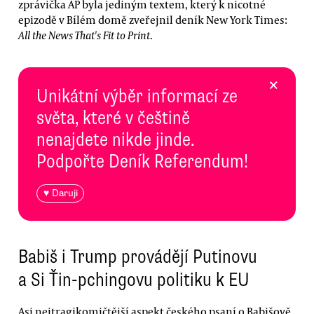
zprávička AP byla jediným textem, který k nicotné
epizodě v Bílém domě zveřejnil deník New York Times:
All the News That's Fit to Print
.
×
Unikátní výběr informací ze
světa, které v češtině
nenajdete nikde jinde.
Podpořte Deník Referendum!
♥ Daruji
Babiš i Trump provádějí Putinovu
a Si Ťin-pchingovu politiku k EU
Asi nejtragikomičtější aspekt českého psaní o Babišově