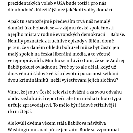
prezidentských voleb v USA bude totiž i pro nás
dlouhodobě důležitější než jakékoli volby domácí.
A pak tu samozřejmě především trvá náš nemalý
domácí úkol: zbavit se — v zájmu české společnosti
a jejího místa v rodině evropských demokracií — Babiše.
Nemilý poznatek z truchlivé epizody v Bílém domě
je ten, že v daném ohledu bohužel může být často jen
malý spoleh na česká liberální média, a to včetně
veřejnoprávních. Mnoho se mluví o tom, že se je Andrej
Babiš pokusí ovládnout. Proč by to ale dělal, když už
dnes věnují řádově větší a devótní pozornost setkání
dvou kriminálníků, nežli vyšetřování jejich zločinů?
Víme, že jsou v České televizi odvážní a za svou odvahu
obdiv zasluhující reportéři, ale tón média tohoto typu
určuje zpravodajství. To mělo být řádově střízlivější
i kritičtější.
Ale kvůli dvěma věcem stála Babišova návštěva
Washingtonu snad přece jen zato. Bude se vzpomínat