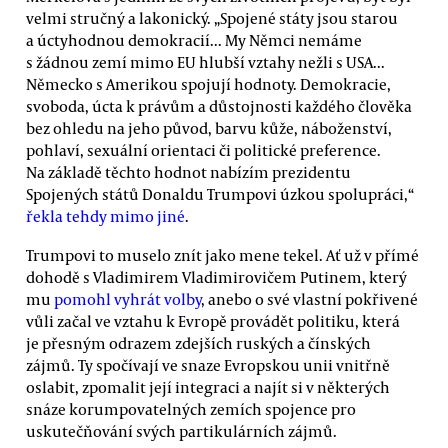
velmi stručný a lakonický. „Spojené státy jsou starou
a úctyhodnou demokracií... My Němci nemáme
s žádnou zemí mimo EU hlubší vztahy nežli s USA...
Německo s Amerikou spojují hodnoty. Demokracie,
svoboda, úcta k právům a důstojnosti každého člověka
bez ohledu na jeho původ, barvu kůže, náboženství,
pohlaví, sexuální orientaci či politické preference.
Na základě těchto hodnot nabízím prezidentu
Spojených států Donaldu Trumpovi úzkou spolupráci,“
řekla tehdy mimo jiné
.
Trumpovi to muselo znít jako mene tekel. Ať už v přímé
dohodě s Vladimirem Vladimirovičem Putinem, který
mu
pomohl vyhrát volby
, anebo o své vlastní pokřivené
vůli začal ve vztahu k Evropě provádět politiku, která
je přesným odrazem zdejších ruských a čínských
zájmů. Ty spočívají ve snaze Evropskou unii vnitřně
oslabit, zpomalit její integraci a najít si v některých
snáze korumpovatelných zemích spojence pro
uskutečňování svých partikulárních zájmů.