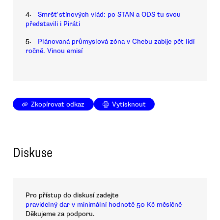
4.
Smršť stínových vlád: po STAN a ODS tu svou
představili i Piráti
5.
Plánovaná průmyslová zóna v Chebu zabije pět lidí
ročně. Vinou emisí
Zkopírovat odkaz
Vytisknout
Diskuse
Pro přístup do diskusí zadejte
pravidelný dar v minimální hodnotě 50 Kč měsíčně
Děkujeme za podporu.