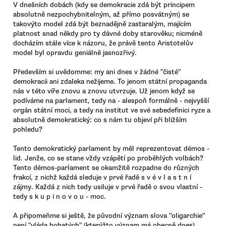
V dnešních dobách (kdy se demokracie zdá být principem
absolutně nezpochybnitelným, až přímo posvátným) se
takovýto model zdá být beznadějně zastaralým, majícím
platnost snad někdy pro ty dávné doby starověku; nicméně
docházím stále více k názoru, že právě tento Aristotelův
model byl opravdu geniálně jasnozřivý.
Především si uvědomme: my ani dnes v žádné "čisté"
demokracii ani zdaleka nežijeme. To jenom státní propaganda
nás v této víře znovu a znovu utvrzuje. Už jenom když se
podíváme na parlament, tedy na - alespoň formálně - nejvyšší
orgán státní moci, a tedy na institut ve své sebedefinici ryze a
absolutně demokratický: co s nám tu objeví při bližším
pohledu?
Tento demokratický parlament by měl reprezentovat démos -
lid. Jenže, co se stane vždy vzápětí po proběhlých volbách?
Tento démos-parlament se okamžitě rozpadne do různých
frakcí, z nichž každá sleduje v prvé řadě s v é v l a s t n í
zájmy. Každá z nich tedy usiluje v prvé řadě o svou vlastní -
tedy s k u p i n o v o u - moc.
A připomeňme si ještě, že původní význam slova "oligarchie"
není "vláda bohatých" (kterýžto význam má obecně dnes),