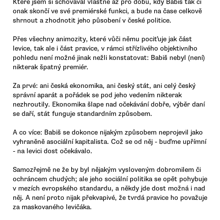
Které jsem si schovával vlastně až pro dobu, kdy Babiš tak či
onak skončí ve své premiérské funkci, a bude na čase celkově
shrnout a zhodnotit jeho působení v české politice.
Přes všechny animozity, které vůči němu pociťuje jak část
levice, tak ale i část pravice, v rámci střízlivého objektivního
pohledu není možné jinak nežli konstatovat: Babiš nebyl (není)
nikterak špatný premiér.
Za prvé: ani česká ekonomika, ani český stát, ani celý český
správní aparát a pořádek se pod jeho vedením nikterak
nezhroutily. Ekonomika šlape nad očekávání dobře, výběr daní
se daří, stát funguje standardním způsobem.
A co více: Babiš se dokonce nijakým způsobem neprojevil jako
vyhraněně asociální kapitalista. Což se od něj - buďme upřímní
- na levici dost očekávalo.
Samozřejmě ne že by byl nějakým vysloveným dobromilem či
ochráncem chudých; ale jeho sociální politika se opět pohybuje
v mezích evropského standardu, a někdy jde dost možná i nad
něj. A není proto nijak překvapivé, že tvrdá pravice ho považuje
za maskovaného levičáka.