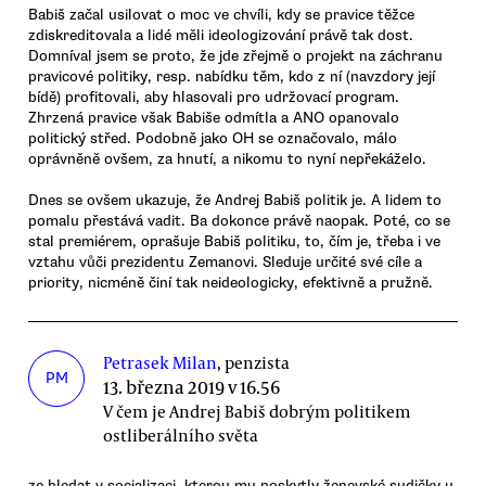
Babiš začal usilovat o moc ve chvíli, kdy se pravice těžce
zdiskreditovala a lidé měli ideologizování právě tak dost.
Domníval jsem se proto, že jde zřejmě o projekt na záchranu
pravicové politiky, resp. nabídku těm, kdo z ní (navzdory její
bídě) profitovali, aby hlasovali pro udržovací program.
Zhrzená pravice však Babiše odmítla a ANO opanovalo
politický střed. Podobně jako OH se označovalo, málo
oprávněně ovšem, za hnutí, a nikomu to nyní nepřekáželo.
Dnes se ovšem ukazuje, že Andrej Babiš politik je. A lidem to
pomalu přestává vadit. Ba dokonce právě naopak. Poté, co se
stal premiérem, oprašuje Babiš politiku, to, čím je, třeba i ve
vztahu vůči prezidentu Zemanovi. Sleduje určité své cíle a
priority, nicméně činí tak neideologicky, efektivně a pružně.
Petrasek Milan
, penzista
PM
13. března 2019 v 16.56
V čem je Andrej Babiš dobrým politikem
ostliberálního světa
ze hledat v socializaci, kterou mu poskytly ženevské sudičky u