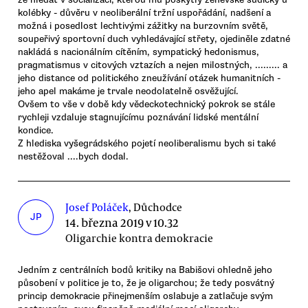
kolébky - důvěru v neoliberální tržní uspořádání, nadšení a
možná i posedlost lechtivými zážitky na burzovním světě,
soupeřivý sportovní duch vyhledávající střety, ojediněle zdatné
nakládá s nacionálním cítěním, sympatický hedonismus,
pragmatismus v citových vztazích a nejen milostných, ......... a
jeho distance od politického zneužívání otázek humanitních -
jeho apel makáme je trvale neodolatelně osvěžující.
Ovšem to vše v době kdy vědeckotechnický pokrok se stále
rychleji vzdaluje stagnujícímu poznávání lidské mentální
kondice.
Z hlediska vyšegrádského pojetí neoliberalismu bych si také
nestěžoval ....bych dodal.
Josef Poláček
, Důchodce
JP
14. března 2019 v 10.32
Oligarchie kontra demokracie
Jedním z centrálních bodů kritiky na Babišovi ohledně jeho
působení v politice je to, že je oligarchou; že tedy posvátný
princip demokracie přinejmenším oslabuje a zatlačuje svým