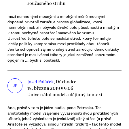
současného střihu
mezi nemnohými mocnými a mnohými méně mocnými
doposud prvotně zaručuje proces globalizace, která
nemnohým nabízí nebývale široké pole působnosti a mnohým
k tomu nezbytné prostředí masového konzumu.
Uprostřed tohoto pole se nachází střed, který formuluje
ideály politiky kompromisu mezi protiklady obou táborů.
Jen ta schopnost zájmu o silný střed zaručující demokratický
standard je mezi všemi tábory je jaksi zamlžená konzumním
opojením ....bych si posteskl.
Josef Poláček
, Důchodce
JP
15. března 2019 v 9.06
Univerzální model a dějinný kontext
Ano, právě v tom je jádro pudla, pane Petrasku. Ten
aristotelský model vzájemné vyváženosti dvou protikladných
táborů, jehož výsledkem je (relativně) silný střed (a právě
Aristoteles vyžadoval silnou "střední třídu"!) - tak tento model