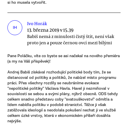
si ho musela vytvořit.
Ivo Horák
IH
13. března 2019 v 15.39
Babiš nemá z minulosti čistý štít, není však
proto jen a pouze černou ovcí mezi bílými
Pane Poláčku, víte co byste se asi načekal na nového přemiéra
(a my na Váš příspěvek)!
Andrej Babiš získával rozhodující politické body tím, že se
distancoval od politiky a politiků, že nabízel místo programu
práci. Přes všechny rozdíly se neubráníme evokace
"nepolitické politiky" Václava Havla. Havel ji nezmiňoval v
souvislosti se sebou a svými plány, nýbrž obecně. ODS tehdy
celkem snadno představu coby "svatouškovství" odmítla a
lidem nabídla politiku v podobě stranictví. Těžce ji však
zatěžovala ideologií a neodolala pokušení nechat ji ve službě
celkem úzké vrstvy, která v ekonomickém příšeří dosáhla
nejvýše.