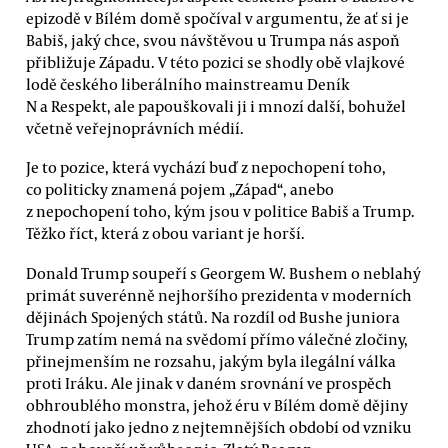
epizodě v Bílém domě spočíval v argumentu, že ať si je
Babiš, jaký chce, svou návštěvou u Trumpa nás aspoň
přibližuje Západu. V této pozici se shodly obě vlajkové
lodě českého liberálního mainstreamu Deník
N a Respekt, ale papouškovali ji i mnozí další, bohužel
včetně veřejnoprávních médií.
Je to pozice, která vychází buď z nepochopení toho,
co politicky znamená pojem „Západ“, anebo
z nepochopení toho, kým jsou v politice Babiš a Trump.
Těžko říct, která z obou variant je horší.
Donald Trump soupeří s Georgem W. Bushem o neblahý
primát suverénně nejhoršího prezidenta v moderních
dějinách Spojených států. Na rozdíl od Bushe juniora
Trump zatím nemá na svědomí přímo válečné zločiny,
přinejmenším ne rozsahu, jakým byla ilegální válka
proti Iráku. Ale jinak v daném srovnání ve prospěch
obhroublého monstra, jehož éru v Bílém domě dějiny
zhodnotí jako jedno z nejtemnějších období od vzniku