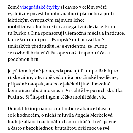
Země
visegrádské čtyřky
si dávno v celém světě
vysloužily pověst tohoto snadno úplatného a proti
faktickým evropským zájmům lehce
mobilizovatelného ostrova negativní deviace. Proto
tu Rusko a Čína sponzorují všemožná média a instituce,
které šturmují proti Evropské unii na základě
tmářských předsudků. A je evidentní, že Trump
se rozhodl hrát vůči Evropě s naší trapnou účastí
podobnou hru.
Je přitom úplně jedno, zda pracují Trump a Babiš pro
ruské zájmy v Evropě vědomě a pro čínské bezděčně,
případně naopak, anebo v jakékoli jiné libovolné
kombinaci obou možností. V realitě by po nich zkrátka
Putin se Si Ťin-pchingem těžko mohli žádat víc.
Donald Trump namísto atlantické aliance hlásící
se k hodnotám, o nichž mluvila Angela Merkelová,
buduje alianci nacionálních autoritářů, kteří pevně
a často s bezohlednou brutalitou drží moc ve své