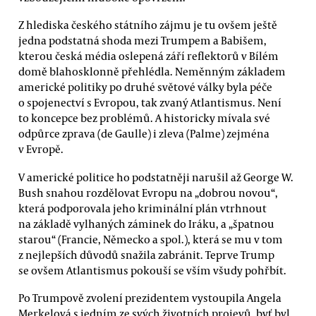
Z hlediska českého státního zájmu je tu ovšem ještě
jedna podstatná shoda mezi Trumpem a Babišem,
kterou česká média oslepená září reflektorů v Bílém
domě blahosklonně přehlédla. Neměnným základem
americké politiky po druhé světové války byla péče
o spojenectví s Evropou, tak zvaný Atlantismus. Není
to koncepce bez problémů. A historicky mívala své
odpůrce zprava (de Gaulle) i zleva (Palme) zejména
v Evropě.
V americké politice ho podstatněji narušil až George W.
Bush snahou rozdělovat Evropu na „dobrou novou“,
která podporovala jeho kriminální plán vtrhnout
na základě vylhaných záminek do Iráku, a „špatnou
starou“ (Francie, Německo a spol.), která se mu v tom
z nejlepších důvodů snažila zabránit. Teprve Trump
se ovšem Atlantismus pokouší se vším všudy pohřbít.
Po Trumpově zvolení prezidentem vystoupila Angela
Merkelová s jedním ze svých životních projevů, byť byl