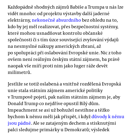
Každopádně shodných zájmů Babiše a Trumpa u nás lze
vidět mnoho: od projektu výstavby další jaderné
elektrárny,
nekonečně absurdního
bez ohledu na to,
kdo by jej měl realizovat, přes bezpečnostní systémy,
které mohou usnadňovat kontrolu občanské
společnosti či s tím úzce související zvyšování výdajů
na nesmyslné nákupy amerických zbraní, až
po spolupráci při oslabování Evropské unie. Nic z toho
ovšem není reálným českým státní zájmem, ba právě
naopak vše míří proti nim jako luger ráže devět
milimetrů.
Jestliže se totiž oslabená a vnitřně rozdělená Evropská
unie stala státním zájmem americké politiky
v Trumpově pojetí, pak naším státním zájmem je, aby
Donald Trump co nejdříve opustil Bílý dům.
Impeachment se asi už bohužel nestihne a těžko
bychom k němu měli jak přispět, i když
důvody k němu
jsou pádné
. Ale se zatajeným dechem a stisknutými
palci sledujme primárky u Demokratů; výsledek