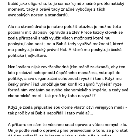
Babiš jako oligarcha: to je samozřejmě značně problematický
moment, tady a právě tady značně vybočuje z těch
evropských norem a standardů.
Ale na straně druhé je nutno položit otázku: je možno toto
počínání mít Babišovi opravdu za zlé? Přece každý člověk se
zcela přirozeně snaží využít všech možností které mu
poskytují okolnosti; no a Babiš tedy využívá možností, které
mu poskytuje český právní řád. A které mu poskytuje česká
politická (ne)kultura.
Není ovšem nijak zavrženíhodné (tím méně zakázané), aby ten,
kdo prokázal schopnosti úspěšného manažera, vstoupil do
politiky, a své organizační schopnosti využil i tam. Když mu
český právní řád umožňuje ten konflikt zájmů "vyřešit" ryze
formálním vzdáním se svého ekonomického impéria, a tedy své
ekonomické moci - tak proč by toho nevyužil?
Když je zcela přípustné soukromé vlastnictví veřejných médií -
tak proč by si Babiš nepořídil i tato média?...
A přitom: on sám to všechno snad opravdu vůbec nemyslí zle.
On je podle všeho opravdu plně přesvědčen o tom, že pro stát