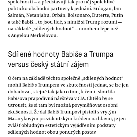
společnosti — a představují tak pro něj spolehlivé
politicko-obchodní partnery k jednání. Erdogan, bin
Salmán, Netanjahu, Orbán, Bolsonaro, Duterte, Putin
a také Babiš... to jsou lidé, s nimiž si Trump rozumí —
na základě „sdílených hodnot“ — mnohem lépe než
s Angelou Merkelovou.
Sdílené hodnoty Babiše a Trumpa
versus český státní zájem
O čem na základě těchto společně „sdílených hodnot“
mohli Babiš s Trumpem ve skutečnosti jednat, se lze jen
dohadovat, stejně tak jako o tom, k čemu sloužila
Babišova prapodivná návštěva v CIA. Chtělo by se
utrousit, že si tam byl možná povyměňovat osobní
zkušenosti. Že dal Babiš Trumpovi pistoli s vrytým
Masarykovým prezidentským krédem na hlavni, je jen
zvlášť obludným estetickým vyjádřením podstaty
sdílených hodnot obou ponurých postav.