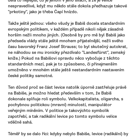
dělá to nejlepší, co je jenom v jeho silách; a že je velice
nespravedlivé, když mu někdo stále dokola předhazuje takové
"prkotiny", jako je třeba Čapí hnízdo.
Takže ještě jednou: všeho všudy je Babiš docela standardním
evropským politikem, v každém případě nikoli nějak zásadně
horším nežli mnoho jiných. (Osobně by pro mě byl Babiš jako
předseda vlády stále ještě mnohem přijatelnější, nežli svého
času bavorský Franz Josef Strauss; to byl skutečný autokrat,
ne náhodou se mu ironicky přezdívalo "Landesfürst", zemský
kníže.) Pokud na Babišovi opravdu něco vybočuje z těchto
standardních mezí, pak je to způsobeno, či přinejmenším
umožněno v mnohém stále ještě nestandardním nastavením
české politiky samotné.
Ten důvod proč se část levice natolik úporně zastřeluje právě
na Babiše, je možno hledat především v tom, že Babiš
dokonale splňuje roli symbolu. Velkokapitalista, oligarcha, s
pochybnou politickou (mravní) minulostí, manipulátor
veřejným míněním. V politice je takovýchto symbolik
zapotřebí, a tak radikální levice po tomto symbolu velice
vděčně sahá.
Téměř by se dalo říci: kdyby nebylo Babiše, levice (radikální) by