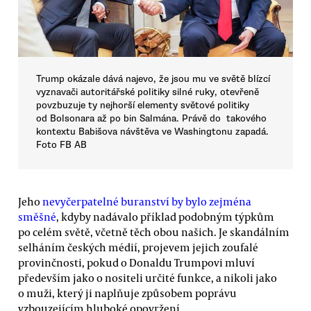
Trump okázale dává najevo, že jsou mu ve světě blízcí
vyznavači autoritářské politiky silné ruky, otevřeně
povzbuzuje ty nejhorší elementy světové politiky
od Bolsonara až po bin Salmána. Právě do takového
kontextu Babišova návštěva ve Washingtonu zapadá.
Foto FB AB
Jeho
nevyčerpatelné buranství by bylo zejména
směšné
, kdyby nadávalo příklad podobným týpkům
po celém světě, včetně těch obou našich. Je skandálním
selháním českých médií, projevem jejich zoufalé
provinčnosti, pokud o Donaldu Trumpovi mluví
především jako o nositeli určité funkce, a nikoli jako
o muži, který ji naplňuje způsobem poprávu
vzbouzejícím hluboké opovržení.