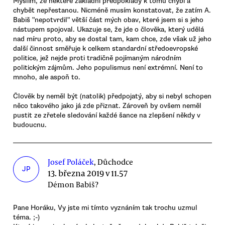
Myslím, že některé základní předpoklady k tomu chybí a
chybět nepřestanou. Nicméně musím konstatovat, že zatím A.
Babiš "nepotvrdil" větší část mých obav, které jsem si s jeho
nástupem spojoval. Ukazuje se, že jde o člověka, který udělá
nad míru proto, aby se dostal tam, kam chce, zde však už jeho
další činnost směřuje k celkem standardní středoevropské
politice, jež nejde proti tradičně pojímaným národním
politickým zájmům. Jeho populismus není extrémní. Není to
mnoho, ale aspoň to.
Člověk by neměl být (natolik) předpojatý, aby si nebyl schopen
něco takového jako já zde přiznat. Zároveň by ovšem neměl
pustit ze zřetele sledování každé šance na zlepšení někdy v
budoucnu.
Josef Poláček
, Důchodce
JP
13. března 2019 v 11.57
Démon Babiš?
Pane Horáku, Vy jste mi tímto vyznáním tak trochu uzmul
téma. ;-)