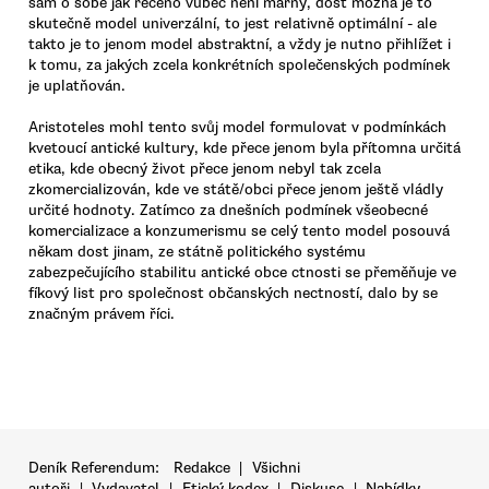
sám o sobě jak řečeno vůbec není marný, dost možná je to
skutečně model univerzální, to jest relativně optimální - ale
takto je to jenom model abstraktní, a vždy je nutno přihlížet i
k tomu, za jakých zcela konkrétních společenských podmínek
je uplatňován.
Aristoteles mohl tento svůj model formulovat v podmínkách
kvetoucí antické kultury, kde přece jenom byla přítomna určitá
etika, kde obecný život přece jenom nebyl tak zcela
zkomercializován, kde ve státě/obci přece jenom ještě vládly
určité hodnoty. Zatímco za dnešních podmínek všeobecné
komercializace a konzumerismu se celý tento model posouvá
někam dost jinam, ze státně politického systému
zabezpečujícího stabilitu antické obce ctnosti se přeměňuje ve
fíkový list pro společnost občanských nectností, dalo by se
značným právem říci.
Deník Referendum:
Redakce
|
Všichni
autoři
|
Vydavatel
|
Etický kodex
|
Diskuse
|
Nabídky