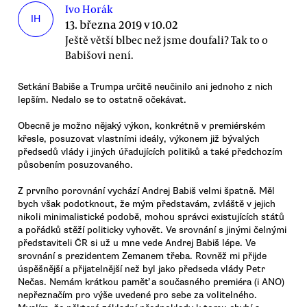
Ivo Horák
IH
13. března 2019 v 10.02
Ještě větší blbec než jsme doufali? Tak to o
Babišovi není.
Setkání Babiše a Trumpa určitě neučinilo ani jednoho z nich
lepším. Nedalo se to ostatně očekávat.
Obecně je možno nějaký výkon, konkrétně v premiérském
křesle, posuzovat vlastními ideály, výkonem již bývalých
předsedů vlády i jiných úřadujících politiků a také předchozím
působením posuzovaného.
Z prvního porovnání vychází Andrej Babiš velmi špatně. Měl
bych však podotknout, že mým představám, zvláště v jejich
nikoli minimalistické podobě, mohou správci existujících států
a pořádků stěží politicky vyhovět. Ve srovnání s jinými čelnými
představiteli ČR si už u mne vede Andrej Babiš lépe. Ve
srovnání s prezidentem Zemanem třeba. Rovněž mi přijde
úspěšnější a přijatelnější než byl jako předseda vlády Petr
Nečas. Nemám krátkou paměť a současného premiéra (i ANO)
nepřeznačím pro výše uvedené pro sebe za volitelného.