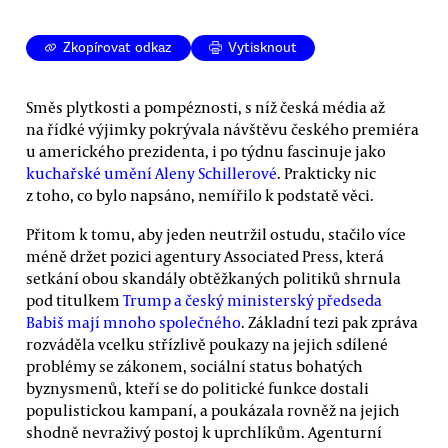
Zkopírovat odkaz
Vytisknout
Směs plytkosti a pompéznosti, s níž česká média až
na řídké výjimky pokrývala návštěvu českého premiéra
u amerického prezidenta, i po týdnu fascinuje jako
kuchařské umění Aleny Schillerové
. Prakticky nic
z toho, co bylo napsáno, nemířilo k podstatě věci.
Přitom k tomu, aby jeden neutržil ostudu, stačilo více
méně držet pozici agentury Associated Press, která
setkání obou skandály obtěžkaných politiků shrnula
pod titulkem
Trump a český ministerský předseda
Babiš mají mnoho společného
. Základní tezi pak zpráva
rozváděla vcelku střízlivě poukazy na jejich sdílené
problémy se zákonem, sociální status bohatých
byznysmenů, kteří se do politické funkce dostali
populistickou kampaní, a poukázala rovněž na jejich
shodně nevraživý postoj k uprchlíkům. Agenturní