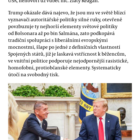
USA, nehovoří už vůbec nic. Zlatý Reagan.
Trump okázale dává najevo, že jsou mu ve světě blízcí
vyznavači autoritářské politiky silné ruky, otevřeně
povzbuzuje ty nejhorší elementy světové politiky
od Bolsonara až po bin Salmána, zato podkopává
tradiční spolupráci s liberálními evropskými
mocnostmi, šlape po jedné z definičních vlastností
Spojených států, jíž je laskavá vstřícnost k běžencům,
ve vnitřní politice podporuje nejodpornější rasistické,
homofobní, protiobčanské elementy. Systematicky
útočí na svobodný tisk.