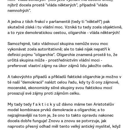
nýbrž docela prostě "vláda některých", případně "vláda
nemnohých".
A jedna z těch frakcí v parlamentě (tedy ti "někteří") pak
skutečně získá i tu vládní moc. Vzniká tu tedy zcela objektivně,
a to ryze demokratickou cestou, oligarchie - vláda některých!
Samozřejmě, tato vládnoucí skupina nemůže svou moc
vykonávat zcela autoritativně; ale to také nijak nepatří k
definici pojmu "oligarchie". Oligarchie znamená prostě to, že
určitá skupina může - prostřednictvím vládní moci -
preferovat vlastní zájmy na úkor zájmů lidu jakožto celku.
A takovýchto případů a příkladů faktické oligarchie je možno v
té naší "demokracii" nalézt celou řadu, kdy ty či ony zájmové,
mocenské, ekonomicky silné skupiny svou faktickou mocí
prosazují své zájmy proti zájmům celku.
My tady tedy f a k t i c k y už dávno máme ten Aristotelův
model kombinace prvků demokracie a oligarchie; a to
nejzajímavější na tom je, že ono to takto opravdu nakonec
docela dobře funguje! Znovu a znovu se potvrzuje, jak
naprosto přesný odhad měl tento velký antický myslitel, když