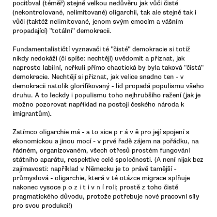
pociťoval (téměř) stejně velkou nedůvěru jak vůči čisté
(nekontrolované, nelimitované) oligarchii, tak ale stejně tak i
vůči (taktéž nelimitované, jenom svým emocím a vášním
propadající) "totální" demokracii.
Fundamentalističtí vyznavači té "čisté" demokracie si totiž
nikdy nedokáží (či spíše: nechtějí) uvědomit a přiznat, jak
naprosto labilní, neřkuli přímo chaotická by byla taková "čistá"
demokracie. Nechtějí si přiznat, jak velice snadno ten - v
demokracii natolik glorifikovaný - lid propadá populismu všeho
druhu. A to leckdy i populismu toho nejhrubšího ražení (jak je
možno pozorovat například na postoji českého národa k
imigrantům).
Zatímco oligarchie má - a to sice p r á v ě pro její spojení s
ekonomickou a jinou mocí - v prvé řadě zájem na pořádku, na
řádném, organizovaném, všech otřesů prostém fungování
státního aparátu, respektive celé společnosti. (A není nijak bez
zajímavosti: například v Německu je to právě tamější -
průmyslová - oligarchie, která v té otázce migrace splňuje
nakonec vysoce p o z i t i v n í roli; prostě z toho čistě
pragmatického důvodu, protože potřebuje nové pracovní síly
pro svou produkci!)