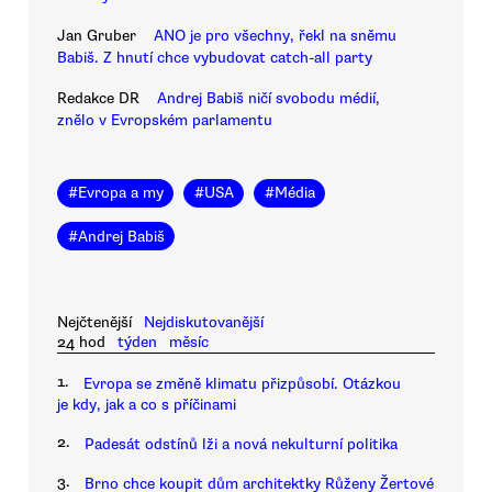
Jan Gruber
ANO je pro všechny, řekl na sněmu
Babiš. Z hnutí chce vybudovat catch-all party
Redakce DR
Andrej Babiš ničí svobodu médií,
znělo v Evropském parlamentu
#
Evropa a my
#
USA
#
Média
#
Andrej Babiš
Nejčtenější
Nejdiskutovanější
24 hod
týden
měsíc
1.
Evropa se změně klimatu přizpůsobí. Otázkou
je kdy, jak a co s příčinami
2.
Padesát odstínů lži a nová nekulturní politika
3.
Brno chce koupit dům architektky Růženy Žertové