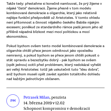
Takže tedy: přestaňme si konečně namlouvat, že prý žijeme v
nějaké "čisté" demokracii. Žijeme přesně v tom modelu
kombinované demokracie a oligarchie, který jako relativně
nejlépe funkční předpověděl už Aristoteles. V tomto ohledu
není přítomnost a činnost nějakého českého Babiše nijakým
excesem; poněkud ze standardního rámce padá jenom jeho až
přílišně nápadná blízkost mezi mocí politickou a mocí
ekonomickou.
Pokud bychom ovšem tento model kombinované demokracie a
oligarchie chtěli přece jenom odmítnout jako vposledku
nemravný, a pokud bychom se přece jenom chtěli pokusit o
stát opravdu a bezezbytku dobrý - pak bychom se ovšem
(opět jednou) ocitli před problémem, který nedokázal vyřešit
ani velký Aristoteles: totiž jak uskutečnit tuto "ideu dobra",
aniž bychom museli opět zavést systém totalitního dohledu
nad každým jednotlivým občanem.
Petrasek Milan
, penzista
PM
14. března 2019 v 12.02
Schopnost kompromisu v demokracii