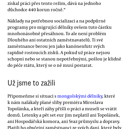
získal práci přes tento režim, dává na jednoho
důchodce 440 korun ročně.“
Náklady na potřebnou socializaci a na podpůrné
programy pro migrující dělníky ovšem tuto částku
mnohonásobně přesáhnou. To ale není problém
Dlouhého ani ostatních zaměstnavatelů. Ti své
zaměstnance berou jen jako kanónenfutr svých
rapidně rostoucích zisků. A pokud už práce nejsou
schopni nebo se stanou nepotřebnými, pošlou je klidně
do péče státu, který se o ně musí postarat.
Už jsme to zažili
Připomeňme si situaci s
mongolskými dělníky
, které
k nám nalákaly plané sliby premiéra Miroslava
Topolánka, a kteří záhy přišli o práci a museli se vrátit
domů. Letenky a pět set eur jim neplatil ani Topolánek,
ani Hospodářská komora, ani Svaz průmyslu a dopravy.
Platili ho obyčejní zaměstnanci ze svých daní, které byly