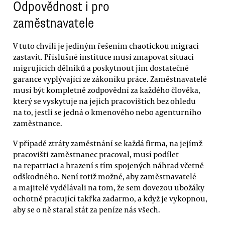
Odpovědnost i pro
zaměstnavatele
V tuto chvíli je jediným řešením chaotickou migraci
zastavit. Příslušné instituce musí zmapovat situaci
migrujících dělníků a poskytnout jim dostatečné
garance vyplývající ze zákoníku práce. Zaměstnavatelé
musí být kompletně zodpovědní za každého člověka,
který se vyskytuje na jejich pracovištích bez ohledu
na to, jestli se jedná o kmenového nebo agenturního
zaměstnance.
V případě ztráty zaměstnání se každá firma, na jejímž
pracovišti zaměstnanec pracoval, musí podílet
na repatriaci a hrazení s tím spojených náhrad včetně
odškodného. Není totiž možné, aby zaměstnavatelé
a majitelé vydělávali na tom, že sem dovezou ubožáky
ochotně pracující takřka zadarmo, a když je vykopnou,
aby se o ně staral stát za peníze nás všech.