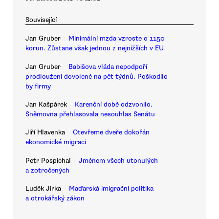
Související
Jan Gruber
Minimální mzda vzroste o 1150
korun. Zůstane však jednou z nejnižších v EU
Jan Gruber
Babišova vláda nepodpoří
prodloužení dovolené na pět týdnů. Poškodilo
by firmy
Jan Kašpárek
Karenční době odzvonilo.
Sněmovna přehlasovala nesouhlas Senátu
Jiří Hlavenka
Otevřeme dveře dokořán
ekonomické migraci
Petr Pospíchal
Jménem všech utonulých
a zotročených
Luděk Jirka
Maďarská imigrační politika
a otrokářský zákon