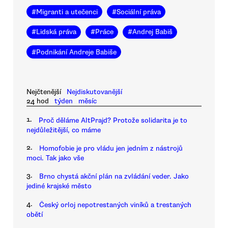
#
Migranti a utečenci
#
Sociální práva
#
Lidská práva
#
Práce
#
Andrej Babiš
#
Podnikání Andreje Babiše
Nejčtenější
Nejdiskutovanější
24 hod
týden
měsíc
1.
Proč děláme AltPrajd? Protože solidarita je to
nejdůležitější, co máme
2.
Homofobie je pro vládu jen jedním z nástrojů
moci. Tak jako vše
3.
Brno chystá akční plán na zvládání veder. Jako
jediné krajské město
4.
Český orloj nepotrestaných viníků a trestaných
obětí