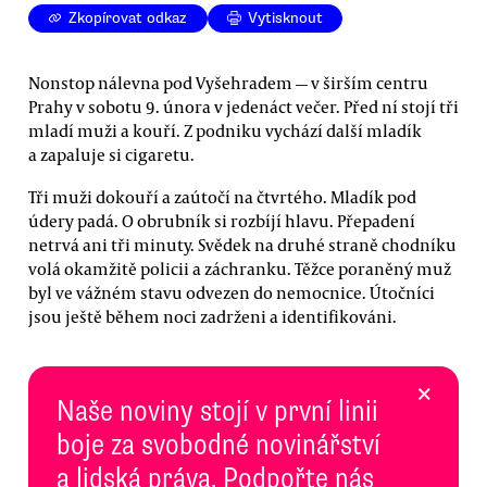
Zkopírovat odkaz
Vytisknout
Nonstop nálevna pod Vyšehradem — v širším centru
Prahy v sobotu 9. února v jedenáct večer. Před ní stojí tři
mladí muži a kouří. Z podniku vychází další mladík
a zapaluje si cigaretu.
Tři muži dokouří a zaútočí na čtvrtého. Mladík pod
údery padá. O obrubník si rozbíjí hlavu. Přepadení
netrvá ani tři minuty. Svědek na druhé straně chodníku
volá okamžitě policii a záchranku. Těžce poraněný muž
byl ve vážném stavu odvezen do nemocnice. Útočníci
jsou ještě během noci zadrženi a identifikováni.
×
Naše noviny stojí v první linii
boje za svobodné novinářství
a lidská práva. Podpořte nás