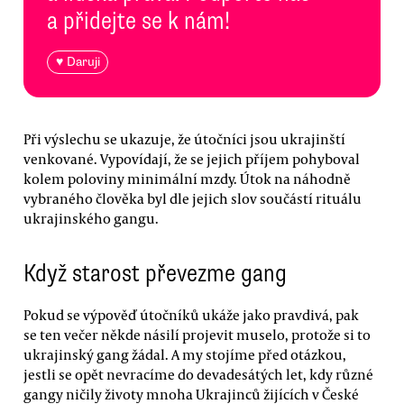
a přidejte se k nám!
♥ Daruji
Při výslechu se ukazuje, že útočníci jsou ukrajinští
venkované. Vypovídají, že se jejich příjem pohyboval
kolem poloviny minimální mzdy. Útok na náhodně
vybraného člověka byl dle jejich slov součástí rituálu
ukrajinského gangu.
Když starost převezme gang
Pokud se výpověď útočníků ukáže jako pravdivá, pak
se ten večer někde násilí projevit muselo, protože si to
ukrajinský gang žádal. A my stojíme před otázkou,
jestli se opět nevracíme do devadesátých let, kdy různé
gangy ničily životy mnoha Ukrajinců žijících v České