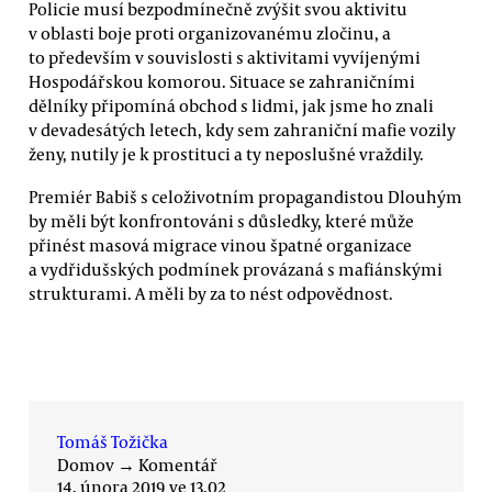
Policie musí bezpodmínečně zvýšit svou aktivitu
v oblasti boje proti organizovanému zločinu, a
to především v souvislosti s aktivitami vyvíjenými
Hospodářskou komorou. Situace se zahraničními
dělníky připomíná obchod s lidmi, jak jsme ho znali
v devadesátých letech, kdy sem zahraniční mafie vozily
ženy, nutily je k prostituci a ty neposlušné vraždily.
Premiér Babiš s celoživotním propagandistou Dlouhým
by měli být konfrontováni s důsledky, které může
přinést masová migrace vinou špatné organizace
a vydřidušských podmínek provázaná s mafiánskými
strukturami. A měli by za to nést odpovědnost.
Tomáš Tožička
Domov
→
Komentář
14. února 2019 ve 13.02