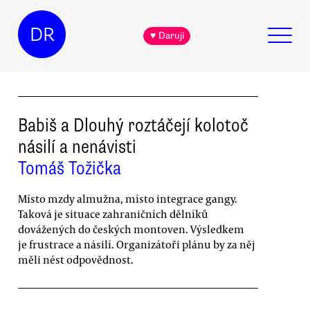
DR
♥ Daruji
Babiš a Dlouhý roztáčejí kolotoč
násilí a nenávisti
Tomáš Tožička
Místo mzdy almužna, místo integrace gangy.
Taková je situace zahraničních dělníků
dovážených do českých montoven. Výsledkem
je frustrace a násilí. Organizátoři plánu by za něj
měli nést odpovědnost.