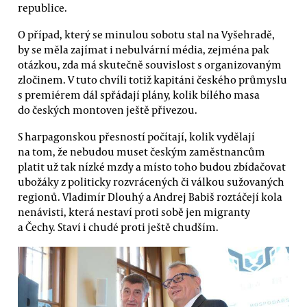
republice.
O případ, který se minulou sobotu stal na Vyšehradě,
by se měla zajímat i nebulvární média, zejména pak
otázkou, zda má skutečně souvislost s organizovaným
zločinem. V tuto chvíli totiž kapitáni českého průmyslu
s premiérem dál spřádají plány, kolik bílého masa
do českých montoven ještě přivezou.
S harpagonskou přesností počítají, kolik vydělají
na tom, že nebudou muset českým zaměstnancům
platit už tak nízké mzdy a místo toho budou zbídačovat
ubožáky z politicky rozvrácených či válkou sužovaných
regionů. Vladimír Dlouhý a Andrej Babiš roztáčejí kola
nenávisti, která nestaví proti sobě jen migranty
a Čechy. Staví i chudé proti ještě chudším.