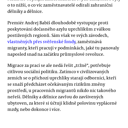
o to nižší, o co víc zaměstnavatelé odírali zahraniční
dělníky a dělnice.
Premiér Andrej Babiš dlouhodobě vystupuje proti
poskytování dočasného azylu uprchlíkům z válkou
postižených regionů. Sám však ve svých závodech,
vlastněných přes svěřenské fondy
, zaměstnává
migranty, kteří pracují v podmínkách, jaké tu panovaly
naposled snad na začátku průmyslové revoluce.
Migrace za prací se ale nedá řešit „tržně“, potřebuje
citlivou sociální politiku. Zatímco v civilizovaných
zemích se o příchozí uprchlíky starají odborníci, kteří
se snaží předcházet očekávaným rizikům změny
prostředí, u pracovních migrantů nikdo nic takového
neřeší. Dělníky a dělnice zavřou do zavšivených
ubytoven, za které si účtují klidně polovinu vyplácené
mzdy, nebo dokonce i více.