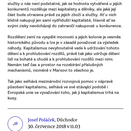
služby u nás není podstatné, jak se hodnota vytvářená u jejich
konkurentů rozděluje mezi kapitalisty a dělníky, ale jaká její
část bude utracena právě za jejich zboží a služby. Ať u nich
klidně nakupují jen samí vydřiduští kapitalisté, hlavně ať se
svými zisky neodcházejí do zahraničí nakupovat u konkurence.
Rozdělení zemí na vyspělé mocnosti a jejich kolonie je vesměs
historického původu a lze je v zásadě považovat za výsledek
náhody. Kapitalismus nevyhnutelně vede k udržování tohoto
dělení a k prohlubování rozdílů, právě tak jako udržuje dělení
lidí na bohaté a chudé a k prohlubování rozdílů mezi nimi.
Nemám teď čas a prostor na rozebírání příslušných
mechanismů, nicméně v Marxovi to všechno je.
Tak jako selhává mezinárodní rozvojová pomoc v nápravě
působení kapitalismu, selhává ve své stávající podobě i
Evropská unie ve vyvažování toho, jak ji kapitalismus trhá na
kusy.
Josef Poláček
, Důchodce
JP
30. července 2018 v 11.03