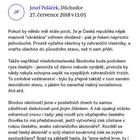
Josef Poláček
, Důchodce
JP
27. července 2018 v 13.05
Pokud by někdo měl stále pocit, že je Česká republika nějak
masivně "okrádána" odlivem dividend - pak je řešení naprosto
jednoduché. Prostě vyžeňte všechny ty zahraniční vlastníky, a
vraťte všechno do původního stavu, než ti sem přišli.
Takže například mladoboleslavská Škodovka bude podnikem
ryze českým - jenomže už dávno nebude vyrábět, protože by
nikdy nebyla schopna uspět na vyspělých zahraničních trzích.
To zmíněné vodárenství - bylo by zřejmě taktéž v tom samém
dezolátním stavu, v jakém ho zanechal reálný socialismus.
Atd.atd.
Shodou okolností jsme v posledních dnech tu samou
záležitost diskutovali pod jiným článkem. A tak opakuji otázku
odtamtud znovu i tady: jaký rozdíl pro obyčejného českého
člověka to má představovat, jestli vytvořený zisk zůstane v
rukou českého, anebo zahraničního akcionáře?. Rozdělí se
snad český akcionář o svůj vlastní soukromý zisk se svými
spoluobčany? Snad na základě hesla, že "jsme jedné krve, ty i