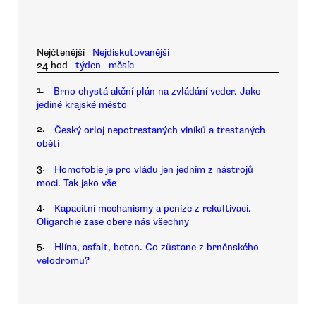
Nejčtenější
Nejdiskutovanější
24 hod
týden
měsíc
1.
Brno chystá akční plán na zvládání veder. Jako
jediné krajské město
2.
Český orloj nepotrestaných viníků a trestaných
obětí
3.
Homofobie je pro vládu jen jedním z nástrojů
moci. Tak jako vše
4.
Kapacitní mechanismy a peníze z rekultivací.
Oligarchie zase obere nás všechny
5.
Hlína, asfalt, beton. Co zůstane z brněnského
velodromu?