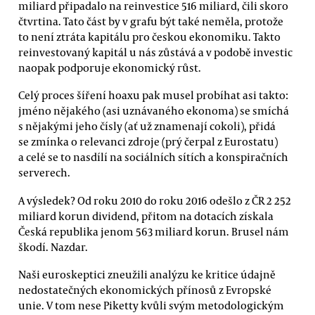
miliard připadalo na reinvestice 516 miliard, čili skoro
čtvrtina. Tato část by v grafu být také neměla, protože
to není ztráta kapitálu pro českou ekonomiku. Takto
reinvestovaný kapitál u nás zůstává a v podobě investic
naopak podporuje ekonomický růst.
Celý proces šíření hoaxu pak musel probíhat asi takto:
jméno nějakého (asi uznávaného ekonoma) se smíchá
s nějakými jeho čísly (ať už znamenají cokoli), přidá
se zmínka o relevanci zdroje (prý čerpal z Eurostatu)
a celé se to nasdílí na sociálních sítích a konspiračních
serverech.
A výsledek? Od roku 2010 do roku 2016 odešlo z ČR 2 252
miliard korun dividend, přitom na dotacích získala
Česká republika jenom 563 miliard korun. Brusel nám
škodí. Nazdar.
Naši euroskeptici zneužili analýzu ke kritice údajně
nedostatečných ekonomických přínosů z Evropské
unie. V tom nese Piketty kvůli svým metodologickým