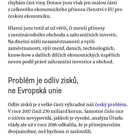
chybám část viny. Dotace jsou však jen malou částí
z celkového ekonomického přínosu členství v EU pro
českou ekonomiku.
Hlavní jsou totiž ať už větší, či menší přínosy
z mezinárodního obchodu a zahraničních investic.
Na dnešní nižší nezaměstnanosti a vyšší
zaměstnanosti, výši mezd, daních, technologiích,
know-how a dalších dílčích ekonomických úspěších
nesou podíl právě zahraniční investice a obchod.
Problém je odliv zisků,
ne Evropská unie
Odliv zisků je z velké části výhradně náš
český problém
.
V roce 2017 činil 270 miliard korun. Samotné číslo sice
o ničem nevypovídá, jakkoli je vysoké, analýza Úřadu
vlády ale už v roce 2016 odhalila, že je přinejmenším
dvojnásobné, než bychom si zasloužili.