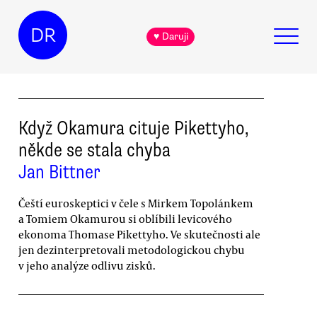
DR
♥ Daruji
Když Okamura cituje Pikettyho,
někde se stala chyba
Jan Bittner
Čeští euroskeptici v čele s Mirkem Topolánkem
a Tomiem Okamurou si oblíbili levicového
ekonoma Thomase Pikettyho. Ve skutečnosti ale
jen dezinterpretovali metodologickou chybu
v jeho analýze odlivu zisků.