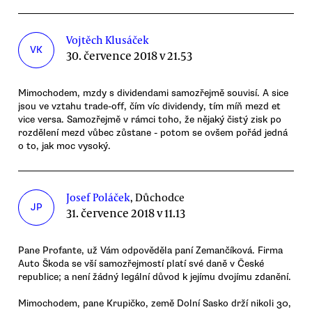
Vojtěch Klusáček
VK
30. července 2018 v 21.53
Mimochodem, mzdy s dividendami samozřejmě souvisí. A sice
jsou ve vztahu trade-off, čím víc dividendy, tím míň mezd et
vice versa. Samozřejmě v rámci toho, že nějaký čistý zisk po
rozdělení mezd vůbec zůstane - potom se ovšem pořád jedná
o to, jak moc vysoký.
Josef Poláček
, Důchodce
JP
31. července 2018 v 11.13
Pane Profante, už Vám odpověděla paní Zemančíková. Firma
Auto Škoda se vší samozřejmostí platí své daně v České
republice; a není žádný legální důvod k jejímu dvojímu zdanění.
Mimochodem, pane Krupičko, země Dolní Sasko drží nikoli 30,