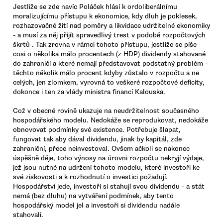
Jestliže se zde navíc Poláček hlásí k ordoliberálnímu
moralizujícímu přístupu k ekonomice, kdy dluh je poklesek,
rozhazovačné žití nad poměry a likvidace udržitelné ekonomiky
- a musí za něj přijít spravedlivý trest v podobě rozpočtových
škrtů . Tak zrovna v rámci tohoto přístupu, jestliže se píše
cosi o několika málo procentech (z HDP) dividendy stahované
do zahraničí a které nemají představovat podstatný problém -
těchto několik málo procent kdyby zůstalo v rozpočtu a ne
celých, jen zlomkem, vyrovná to veškeré rozpočtové deficity,
dokonce i ten za vlády ministra financí Kalouska.
Což v obecné rovině ukazuje na neudržitelnost současného
hospodářského modelu. Nedokáže se reprodukovat, nedokáže
obnovovat podmínky své existence. Potřebuje šlapat,
fungovat tak aby dával dividendu, jinak by kapitál, zde
zahraniční, přece neinvestoval. Ovšem ačkoli se nakonec
úspěšně děje, toho výnosy na úrovni rozpočtu nekryjí výdaje,
jež jsou nutné na udržení tohoto modelu, které investoři ke
své ziskovosti a k rozhodnutí o investici požadují.
Hospodářství jede, investoři si stahují svou dividendu - a stát
nemá (bez dluhu) na vytváření podmínek, aby tento
hospodářský model jel a investoři si dividendu nadále
stahovali.