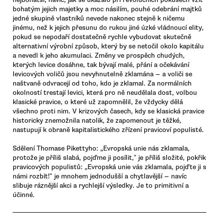
bohatým jejich majetky a moc násilím, pouhé odebrání majtků
jedné skupině vlastníků nevede nakonec stejně k ničemu
jinému, než k jejich přesunu do rukou jiné úzké vládnoucí elity,
pokud se nepodaří dostatečně rychle vybudovat skutečně
alternativní výrobní způsob, který by se netočil okolo kapitálu
a nevedl k jeho akumulaci. Změny ve prospěch chudých,
kterých levice dosáhne, tak bývají malé, přání a očekávání
levicových voličů jsou nevyhnutelně zklamána — a voliči se
naštvaně odvracejí od toho, kdo je zklamal. Za normálních
okolností trestají levici, která pro ně neudělala dost, volbou
klasické pravice, o které už zapomnělil, že vždycky dělá
všechno proti nim. V krizových časech, kdy se klasická pravice
historicky znemožnila natolik, že zapomenout je těžké,
nastupují k obraně kapitalistického zřízení pravicoví populisté.
Sdělení Thomase Pikettyho: „Evropská unie nás zklamala,
protože je příliš slabá, pojďme ji posílit,‟ je příliš složité, pokřik
pravicových populistů: „Evropská unie vás zklamala, pojďte ji s
námi rozbít!‟ je mnohem jednodušší a chytlavější — navíc
slibuje ráznější akci a rychlejší výsledky. Je to primitivní a
účinné.