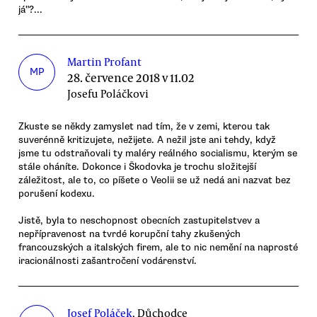
já"?...
Martin Profant
MP
28. července 2018 v 11.02
Josefu Poláčkovi
Zkuste se někdy zamyslet nad tím, že v zemi, kterou tak
suverénně kritizujete, nežijete. A nežil jste ani tehdy, když
jsme tu odstraňovali ty maléry reálného socialismu, kterým se
stále oháníte. Dokonce i Škodovka je trochu složitejší
záležitost, ale to, co píšete o Veolii se už nedá ani nazvat bez
porušení kodexu.
Jistě, byla to neschopnost obecních zastupitelstvev a
nepřípravenost na tvrdé korupční tahy zkušených
francouzských a italských firem, ale to nic nemění na naprosté
iracionálnosti zašantročení vodárenství.
Josef Poláček
, Důchodce