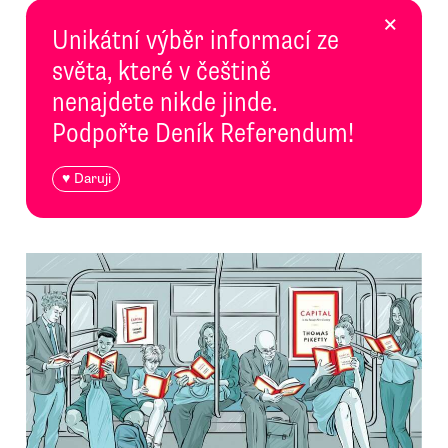
×
Unikátní výběr informací ze
světa, které v češtině
nenajdete nikde jinde.
Podpořte Deník Referendum!
♥ Daruji