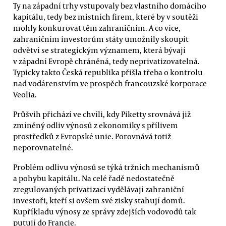
Ty na západní trhy vstupovaly bez vlastního domácího
kapitálu, tedy bez místních firem, které by v soutěži
mohly konkurovat těm zahraničním. A co více,
zahraničním investorům státy umožnily skoupit
odvětví se strategickým významem, která bývají
v západní Evropě chráněná, tedy neprivatizovatelná.
Typicky takto Česká republika přišla třeba o kontrolu
nad vodárenstvím ve prospěch francouzské korporace
Veolia.
Průšvih přichází ve chvíli, kdy Piketty srovnává již
zmíněný odliv výnosů z ekonomiky s přílivem
prostředků z Evropské unie. Porovnává totiž
neporovnatelné.
Problém odlivu výnosů se týká tržních mechanismů
a pohybu kapitálu. Na celé řadě nedostatečně
zregulovaných privatizací vydělávají zahraniční
investoři, kteří si ovšem své zisky stahují domů.
Kupříkladu výnosy ze správy zdejších vodovodů tak
putují do Francie.