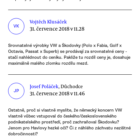
Vojtěch Klusáček
VK
31. července 2018 v 11.28
Srovnatelné výrobky VW a Škodovky (Polo x Fabia, Golf x
Octavia, Passat x Superb) se prodávají za srovnatelné ceny -
stačí nahlédnout do ceníku. Pakliže tu rozdíl ceny je, dosahuje
maximálně malého zlomku rozdílu mezd.
Josef Poláček
, Důchodce
JP
31. července 2018 v 11.46
Ostatně, proč si vlastně myslíte, že německý koncern VW
vlastně vůbec vstupoval do českého/československého
podnikatelského prostředí, proč zachraňoval Škodovku?
Jenom pro Havlovy hezké oči? Či z náhlého záchvatu nezištné
dobročinnosti?