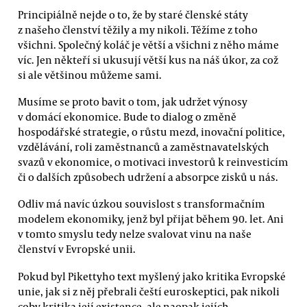
Principiálně nejde o to, že by staré členské státy
z našeho členství těžily a my nikoli. Těžíme z toho
všichni. Společný koláč je větší a všichni z něho máme
víc. Jen někteří si ukusují větší kus na náš úkor, za což
si ale většinou můžeme sami.
Musíme se proto bavit o tom, jak udržet výnosy
v domácí ekonomice. Bude to dialog o změně
hospodářské strategie, o růstu mezd, inovační politice,
vzdělávání, roli zaměstnanců a zaměstnavatelských
svazů v ekonomice, o motivaci investorů k reinvesticím
či o dalších způsobech udržení a absorpce zisků u nás.
Odliv má navíc úzkou souvislost s transformačním
modelem ekonomiky, jenž byl přijat během 90. let. Ani
v tomto smyslu tedy nelze svalovat vinu na naše
členství v Evropské unii.
Pokud byl Pikettyho text myšlený jako kritika Evropské
unie, jak si z něj přebrali čeští euroskeptici, pak nikoli
coby kritika její existence, ale naopak jejích