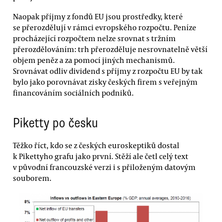
Naopak příjmy z fondů EU jsou prostředky, které
se přerozdělují v rámci evropského rozpočtu. Peníze
procházející rozpočtem nelze srovnat s tržním
přerozdělováním: trh přerozděluje nesrovnatelně větší
objem peněz a za pomocí jiných mechanismů.
Srovnávat odliv dividend s příjmy z rozpočtu EU by tak
bylo jako porovnávat zisky českých firem s veřejným
financováním sociálních podniků.
Piketty po česku
Těžko říct, kdo se z českých euroskeptiků dostal
k Pikettyho grafu jako první. Stěží ale četl celý text
v původní francouzské verzi i s přiloženým datovým
souborem.