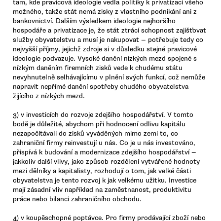
tam, kde pravicová ideologie vedla politiky k privatizaci všeho
možného, takže stát nemá zisky z vlastního podnikání ani z
bankovnictví. Dalším výsledkem ideologie nejhoršího
hospodáře a privatizace je, že stát ztrácí schopnost zajišťovat
služby obyvatelstvu a musí je nakupovat — potřebuje tedy co
nejvyšší příjmy, jejichž zdroje si v důsledku stejné pravicové
ideologie podvazuje. Vysoké danění nízkých mezd spojené s
nízkým daněním firemních zisků vede k chudému státu
nevyhnutelně selhávajícímu v plnění svých funkcí, což nemůže
napravit nepřímé danění spotřeby chudého obyvatelstva
žijícího z nízkých mezd.
3) v investicích do rozvoje zdejšího hospodářství. V tomto
bodě je důležité, abychom při hodnocení odlivu kapitálu
nezapočítávali do zisků vyváděných mimo zemi to, co
zahraniční firmy reinvestují u nás. Co je u nás investováno,
přispívá k budování a modernizace zdejšího hospodářství —
jakkoliv další vlivy, jako způsob rozdělení vytvářené hodnoty
mezi dělníky a kapitalisty, rozhodují o tom, jak velké části
obyvatelstva je tento rozvoj k jak velkému užitku. Investice
mají zásadní vliv například na zaměstnanost, produktivitu
práce nebo bilanci zahraničního obchodu.
4) v koupěschopné poptávce. Pro firmy prodávající zboží nebo