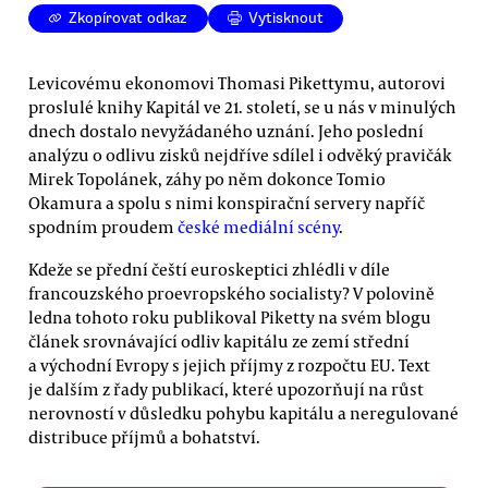
Zkopírovat odkaz
Vytisknout
Levicovému ekonomovi Thomasi Pikettymu, autorovi
proslulé knihy Kapitál ve 21. století, se u nás v minulých
dnech dostalo nevyžádaného uznání. Jeho poslední
analýzu o odlivu zisků nejdříve sdílel i odvěký pravičák
Mirek Topolánek, záhy po něm dokonce Tomio
Okamura a spolu s nimi konspirační servery napříč
spodním proudem
české mediální scény
.
Kdeže se přední čeští euroskeptici zhlédli v díle
francouzského proevropského socialisty? V polovině
ledna tohoto roku publikoval Piketty na svém blogu
článek srovnávající odliv kapitálu ze zemí střední
a východní Evropy s jejich příjmy z rozpočtu EU. Text
je dalším z řady publikací, které upozorňují na růst
nerovností v důsledku pohybu kapitálu a neregulované
distribuce příjmů a bohatství.