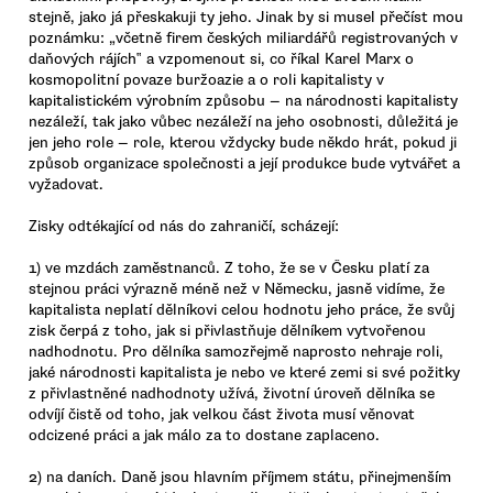
stejně, jako já přeskakuji ty jeho. Jinak by si musel přečíst mou
poznámku: „včetně firem českých miliardářů registrovaných v
daňových rájích‟ a vzpomenout si, co říkal Karel Marx o
kosmopolitní povaze buržoazie a o roli kapitalisty v
kapitalistickém výrobním způsobu — na národnosti kapitalisty
nezáleží, tak jako vůbec nezáleží na jeho osobnosti, důležitá je
jen jeho role — role, kterou vždycky bude někdo hrát, pokud ji
způsob organizace společnosti a její produkce bude vytvářet a
vyžadovat.
Zisky odtékající od nás do zahraničí, scházejí:
1) ve mzdách zaměstnanců. Z toho, že se v Česku platí za
stejnou práci výrazně méně než v Německu, jasně vidíme, že
kapitalista neplatí dělníkovi celou hodnotu jeho práce, že svůj
zisk čerpá z toho, jak si přivlastňuje dělníkem vytvořenou
nadhodnotu. Pro dělníka samozřejmě naprosto nehraje roli,
jaké národnosti kapitalista je nebo ve které zemi si své požitky
z přivlastněné nadhodnoty užívá, životní úroveň dělníka se
odvíjí čistě od toho, jak velkou část života musí věnovat
odcizené práci a jak málo za to dostane zaplaceno.
2) na daních. Daně jsou hlavním příjmem státu, přinejmenším