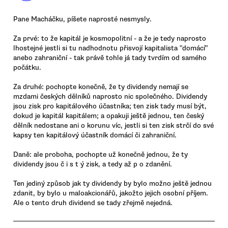
Pane Macháčku, píšete naprosté nesmysly.
Za prvé: to že kapitál je kosmopolitní - a že je tedy naprosto
lhostejné jestli si tu nadhodnotu přisvojí kapitalista "domácí"
anebo zahraniční - tak právě tohle já tady tvrdím od samého
počátku.
Za druhé: pochopte konečně, že ty dividendy nemají se
mzdami českých dělníků naprosto nic společného. Dividendy
jsou zisk pro kapitálového účastníka; ten zisk tady musí být,
dokud je kapitál kapitálem; a opakuji ještě jednou, ten český
dělník nedostane ani o korunu víc, jestli si ten zisk strčí do své
kapsy ten kapitálový účastník domácí či zahraniční.
Daně: ale proboha, pochopte už konečně jednou, že ty
dividendy jsou č i s t ý zisk, a tedy až p o zdanění.
Ten jediný způsob jak ty dividendy by bylo možno ještě jednou
zdanit, by bylo u maloakcionářů, jakožto jejich osobní příjem.
Ale o tento druh dividend se tady zřejmě nejedná.