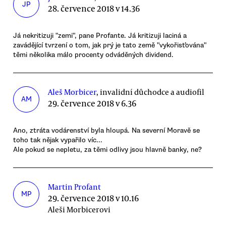
JP
28. července 2018 v 14.36
Já nekritizuji "zemi", pane Profante. Já kritizuji laciná a
zavádějící tvrzení o tom, jak prý je tato země "vykořisťována"
těmi několika málo procenty odváděných dividend.
Aleš Morbicer
, invalidní důchodce a audiofil
AM
29. července 2018 v 6.36
Ano, ztráta vodárenství byla hloupá. Na severní Moravě se
toho tak nějak vypařilo víc...
Ale pokud se nepletu, za těmi odlivy jsou hlavně banky, ne?
Martin Profant
MP
29. července 2018 v 10.16
Aleši Morbicerovi