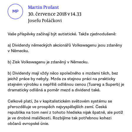
Martin Profant
MP
30. července 2018 v 14.33
Josefu Poláčkovi
Vaše příspěvky začínají být autistické. Takže zjednodušeně:
a) Dividendy německých akcionářů Volkswagenu jsou zdaněny
v Německu.
b) Zisk Volkswagenu je zdaněný v Německu.
b) Dividendy mají vždy něco společného s mzdami těch, bez
jeichž práce by nebyly. Mzda za stejnou práci na prakticky
stejném výrobku s nepříliš odlišnou cenou (Tuareg a Superb) je
dramaticky odlišná a poměr mezd a dividend také.
Celkově platí, že v kapitalistickém světovém systému se
přerozděluje ve prospěch nejvyspělejších zemí. Česká
republika na tom není z tohoto hlediska nijak špatně, ale potíž
je ve drobné maličkosti. Rozbíjíme tak potřebnou kohezi
občanů evropské únie.