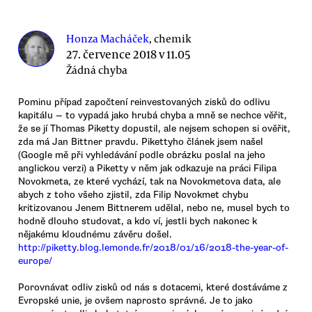
Honza Macháček
, chemik
27. července 2018 v 11.05
Žádná chyba
Pominu případ započtení reinvestovaných zisků do odlivu
kapitálu — to vypadá jako hrubá chyba a mně se nechce věřit,
že se jí Thomas Piketty dopustil, ale nejsem schopen si ověřit,
zda má Jan Bittner pravdu. Pikettyho článek jsem našel
(Google mě při vyhledávání podle obrázku poslal na jeho
anglickou verzi) a Piketty v něm jak odkazuje na práci Filipa
Novokmeta, ze které vychází, tak na Novokmetova data, ale
abych z toho všeho zjistil, zda Filip Novokmet chybu
kritizovanou Jenem Bittnerem udělal, nebo ne, musel bych to
hodně dlouho studovat, a kdo ví, jestli bych nakonec k
nějakému kloudnému závěru došel.
http://piketty.blog.lemonde.fr/2018/01/16/2018-the-year-of-
europe/
Porovnávat odliv zisků od nás s dotacemi, které dostáváme z
Evropské unie, je ovšem naprosto správné. Je to jako