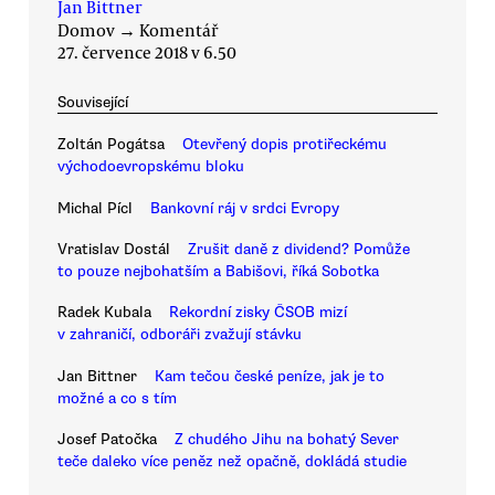
Jan Bittner
Domov
→
Komentář
27. července 2018 v 6.50
Související
Zoltán Pogátsa
Otevřený dopis protiřeckému
východoevropskému bloku
Michal Pícl
Bankovní ráj v srdci Evropy
Vratislav Dostál
Zrušit daně z dividend? Pomůže
to pouze nejbohatším a Babišovi, říká Sobotka
Radek Kubala
Rekordní zisky ČSOB mizí
v zahraničí, odboráři zvažují stávku
Jan Bittner
Kam tečou české peníze, jak je to
možné a co s tím
Josef Patočka
Z chudého Jihu na bohatý Sever
teče daleko více peněz než opačně, dokládá studie