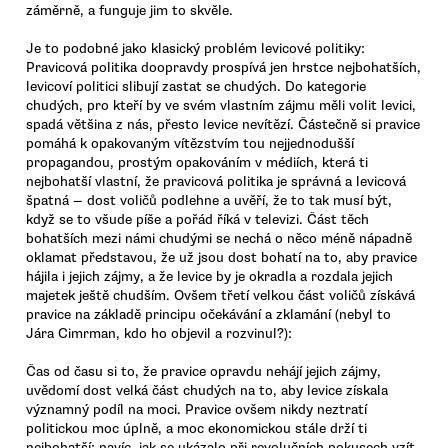
záměrně, a funguje jim to skvěle.
Je to podobné jako klasický problém levicové politiky:
Pravicová politika doopravdy prospívá jen hrstce nejbohatších,
levicoví politici slibují zastat se chudých. Do kategorie
chudých, pro kteří by ve svém vlastním zájmu měli volit levici,
spadá většina z nás, přesto levice nevítězí. Částečně si pravice
pomáhá k opakovaným vítězstvím tou nejjednodušší
propagandou, prostým opakováním v médiích, která ti
nejbohatší vlastní, že pravicová politika je správná a levicová
špatná — dost voličů podlehne a uvěří, že to tak musí být,
když se to všude píše a pořád říká v televizi. Část těch
bohatších mezi námi chudými se nechá o něco méně nápadně
oklamat představou, že už jsou dost bohatí na to, aby pravice
hájila i jejich zájmy, a že levice by je okradla a rozdala jejich
majetek ještě chudším. Ovšem třetí velkou část voličů získává
pravice na základě principu očekávání a zklamání (nebyl to
Jára Cimrman, kdo ho objevil a rozvinul?):
Čas od času si to, že pravice opravdu nehájí jejich zájmy,
uvědomí dost velká část chudých na to, aby levice získala
významný podíl na moci. Pravice ovšem nikdy neztratí
politickou moc úplně, a moc ekonomickou stále drží ti
nejbohatší; navíc, jak se ukázalo při revolučních pokusech vzít