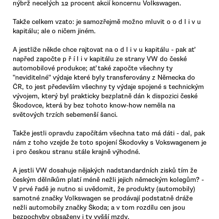
nýbrž necelých 12 procent akcií koncernu Volkswagen.
Takže celkem vzato: je samozřejmě možno mluvit o o d l i v u
kapitálu; ale o ničem jiném.
A jestliže někde chce rajtovat na o d l i v u kapitálu - pak ať
napřed započte p ř í l i v kapitálu ze strany VW do české
automobilové produkce; ať také započte všechny ty
"neviditelné" výdaje které byly transferovány z Německa do
ČR, to jest především všechny ty výdaje spojené s technickým
vývojem, který byl prakticky bezplatně dán k dispozici české
Škodovce, která by bez tohoto know-how neměla na
světových trzích sebemenší šanci.
Takže jestli opravdu započítám všechna tato má dáti - dal, pak
nám z toho vzejde že toto spojení Škodovky s Vokswagenem je
i pro českou stranu stále krajně výhodné.
A jestli VW dosahuje nějakých nadstandardních zisků tím že
českým dělníkům platí méně nežli jejich německým kolegům? -
V prvé řadě je nutno si uvědomit, že produkty (automobily)
samotné značky Volkswagen se prodávají podstatně dráže
nežli automobily značky Škoda; a v tom rozdílu cen jsou
bezpochyby obsaženy i ty vyšší mzdy.