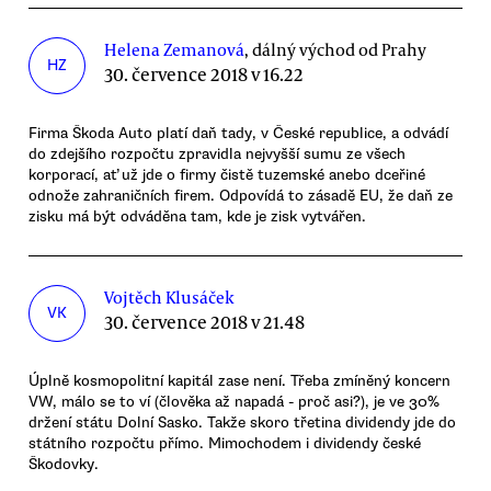
Helena Zemanová
, dálný východ od Prahy
HZ
30. července 2018 v 16.22
Firma Škoda Auto platí daň tady, v České republice, a odvádí
do zdejšího rozpočtu zpravidla nejvyšší sumu ze všech
korporací, ať už jde o firmy čistě tuzemské anebo dceřiné
odnože zahraničních firem. Odpovídá to zásadě EU, že daň ze
zisku má být odváděna tam, kde je zisk vytvářen.
Vojtěch Klusáček
VK
30. července 2018 v 21.48
Úplně kosmopolitní kapitál zase není. Třeba zmíněný koncern
VW, málo se to ví (člověka až napadá - proč asi?), je ve 30%
držení státu Dolní Sasko. Takže skoro třetina dividendy jde do
státního rozpočtu přímo. Mimochodem i dividendy české
Škodovky.