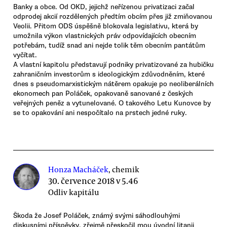
Banky a obce. Od OKD, jejichž neřízenou privatizaci začal
odprodej akcií rozdělených předtím obcím přes již zmiňovanou
Veolii. Přitom ODS úspěšně blokovala legislativu, která by
umožnila výkon vlastnických práv odpovídajících obecním
potřebám, tudíž snad ani nejde tolik těm obecním pantátům
vyčítat.
A vlastní kapitolu představují podniky privatizované za hubičku
zahraničním investorům s ideologickým zdůvodněním, které
dnes s pseudomarxistickým nátěrem opakuje po neoliberálních
ekonomech pan Poláček, opakovaně sanované z českých
veřejných peněz a vytunelované. O takového Letu Kunovce by
se to opakování ani nespočítalo na prstech jedné ruky.
Honza Macháček
, chemik
30. července 2018 v 5.46
Odliv kapitálu
Škoda že Josef Poláček, známý svými sáhodlouhými
diskusními příspěvky, zřejmě přeskočil mou úvodní litanii