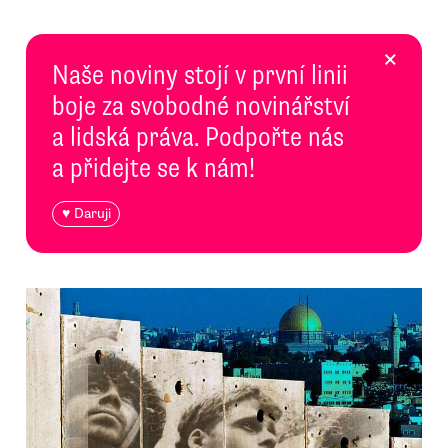
×
Naše noviny stojí v první linii
boje za svobodné novinářství
a lidská práva. Podpořte nás
a přidejte se k nám!
♥ Daruji