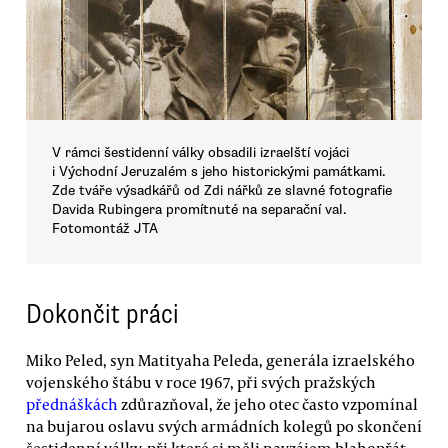
V rámci šestidenní války obsadili izraelští vojáci
i Východní Jeruzalém s jeho historickými památkami.
Zde tváře výsadkářů od Zdi nářků ze slavné fotografie
Davida Rubingera promítnuté na separační val.
Fotomontáž JTA
Dokončit práci
Miko Peled, syn Matityaha Peleda, generála izraelského
vojenského štábu v roce 1967, při svých pražských
přednáškách
zdůrazňoval, že jeho otec často vzpomínal
na bujarou oslavu svých armádních kolegů po skončení
šestidenní války, při které si měli navzájem blahopřát