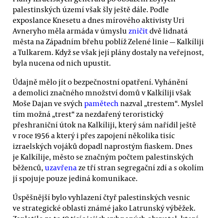
palestinských území však šly ještě dále. Podle
exposlance Knesetu a dnes mírového aktivisty Uri
Avneryho měla armáda v úmyslu
zničit
dvě lidnatá
města na Západním břehu poblíž Zelené linie — Kalkíliji
a Tulkarem. Když se však její plány dostaly na veřejnost,
byla nucena od nich upustit.
Údajně mělo jít o bezpečnostní opatření. Vyhánění
a demolici značného množství domů v Kalkíliji však
Moše Dajan ve svých
pamětech
nazval „trestem“. Myslel
tím možná „trest“ za nezdařený teroristický
přeshraniční útok na Kalkíliji, který sám nařídil ještě
v roce 1956 a který i přes zapojení několika tisíc
izraelských vojáků dopadl naprostým fiaskem. Dnes
je Kalkílije, město se značným počtem palestinských
běženců,
uzavřena
ze tří stran segregační zdí a s okolím
jí spojuje pouze jediná komunikace.
Úspěšnější bylo vyhlazení čtyř palestinských vesnic
ve strategické oblasti známé jako Latrunský výběžek.