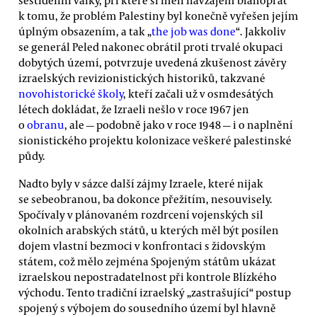
k tomu, že problém Palestiny byl konečně vyřešen jejím
úplným obsazením, a tak „
the job was done
“. Jakkoliv
se generál Peled nakonec obrátil proti trvalé okupaci
dobytých území, potvrzuje uvedená zkušenost závěry
izraelských revizionistických historiků, takzvané
novohistorické školy
, kteří začali už v osmdesátých
létech dokládat, že Izraeli nešlo v roce 1967 jen
o
obranu
, ale — podobně jako v roce 1948 — i o naplnění
sionistického projektu kolonizace veškeré palestinské
půdy.
Nadto byly v sázce další zájmy Izraele, které nijak
se sebeobranou, ba dokonce přežitím, nesouvisely.
Spočívaly v plánovaném rozdrcení vojenských sil
okolních arabských států, u kterých měl být posílen
dojem vlastní bezmoci v konfrontaci s židovským
státem, což mělo zejména Spojeným státům ukázat
izraelskou nepostradatelnost při kontrole Blízkého
východu. Tento tradiční izraelský „zastrašující“ postup
spojený s výbojem do sousedního území byl hlavně