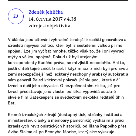
Zdeněk Jehlička
ZJ
14. června 2017 v 4.38
zdroje a objektivita
V článku jsou citováni výhradně tehdejší izraelští generálové a
izraelští nejvyšší politici, kteří byli s šestidenní válkou přímo
spojeni. Lze jim vyčítat mnohé, těžko však to, že i oni vyvrací
mýty s válkou spojené. Pokud už byli utajenými
korespondenty Rudého práva, se mi zjistit nepodařilo. Ani to,
jestli chtěli tajně zničit Izrael. I když mnozí z nich byli pro svou
zemi nebezpečnější než leckterý neschopný arabský autokrat a
sám generál Peled kritizoval pokračující okupaci, která ničí
Izrael a duši jeho obyvatel. O bezpečnostním riziku, jež pro
Izrael představuje jeho vlastní politika, vypovídá ostatně
skvěle film Gatekeepers se svědectvím několika ředitelů Shin
Bet.
Kromě izraelských zdrojů (dostupný tisk, stránky institucí a
ministerstev, články a memoáry pamětníků) vycházím z prací
izraelských revizionistických historiků, od Illana Pappého přes
Aviho Šlaima až po Bennyho Morise, který sice vykazuje