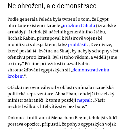
Ne ohrožení, ale demonstrace
Podle generála Peleda byla tvrzení o tom, že Egypt
ohrožuje existenci Izraele „
urážkou Cahalu
(izraelské
armády)“. I tehdejší náčelník generálního štábu,
Jicchak Rabin, přistupoval k Násirově vojenské
mobilizaci s despektem, když
prohlásil
: „Dvě divize,
které poslal 14. května na Sinaj, by nebyly schopny vést
ofenzívu proti Izraeli. Byl si toho vědom, a věděli jsme
to i my.“ Při jiné příležitosti nazval Rabin
shromažďování egyptských sil „
demonstrativním
krokem
“.
Otázku nerovnováhy sil v oblasti vnímala i izraelská
politická reprezentace. Abba Eban, tehdejší izraelský
ministr zahraničí, k tomu později
napsal
: „Násir
nechtěl válku. Chtěl vítězství bez boje.“
Dokonce i militantní Menachem Begin, tehdejší vůdčí
postava opozice, připustil, že pohyb egyptských vojsk