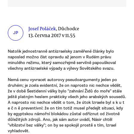
Josef Poláček
, Důchodce
JP
13. června 2017 v 11.55
Natolik jednostranně antiizraelsky zaměřené články bylo
naposled možno číst opravdu až jenom v Rudém právu
minulého režimu, který samozřejmě servilně papouškoval
všechny antiizraelské výpady a výlevy Sovětského svazu.
Nemá cenu vyvracet autorovy pseudoargumenty jeden po
druhém; je zcela evidentní, že on naprosto nic nechce vědět,
že v době Šestidenní války bylo "zahnání Židů do moře" stále
ještě platným heslem prakticky všech jeho arabských sousedů.
A naprosto nic nechce vědět o tom, že útok Izraele byl s k u t
e č n ě preventivní: že on tím totiž musel předejít situaci, kdy
by egyptskou námořní blokádou zůstal odříznut od životně
důležitých zdrojů. Ano, jak sám autor uvádí, Násir chtěl
"vítězství bez války"; on by se spokojil prostě s tím, Izrael
vyhladovět.