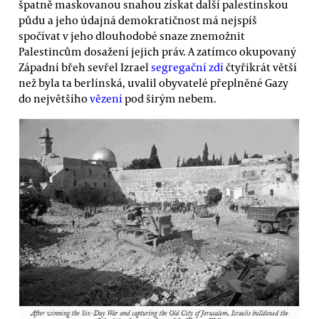
špatně maskovanou snahou získat další palestinskou
půdu a jeho údajná demokratičnost má nejspíš
spočívat v jeho dlouhodobé snaze znemožnit
Palestincům dosažení jejich práv. A zatímco okupovaný
Západní břeh sevřel Izrael
segregační zdí
čtyřikrát větší
než byla ta berlínská, uvalil obyvatelé přeplněné Gazy
do největšího
vězení
pod širým nebem.