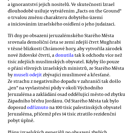
a ignorantství jejich nositelů. Ve skutečnosti Izrael
dlouhodobě usiluje vytvářením „Facts on the Ground“
o trvalou změnu charakteru dobytého území
a iniciováním izraelského osídlení o jeho judaizaci.
Tři dny po obsazení jeruzalémského Starého Města
srovnala demoliční četa se zemí zdejší čtvrt Mughrabi
v těsné blízkosti Chrámové hory, aby vytvořila zárodek
nové židovské čtvrti, a
donutila
tak k odchodu více než
tisíc zdejších muslimských obyvatel. Kdyby šlo pouze
o přání vlivných izraelských ministrů, ze Starého Města
by
museli odejít
zbývající muslimové a křesťané.
Ze strachu z negativního dopadu v zahraničí tak došlo
„jen“ na vyvlastnění půdy v okolí Východního
Jeruzaléma a zakládání osad oddělující město od zbytku
Západního břehu Jordánu. Od Starého Města tak bylo
doposud
odříznuto
na 100 tisíc palestinských obyvatel
Jeruzaléma, přičemž přes 14 tisíc ztratilo rezidenční
pobyt úplně.
Plány izraelských generálů po obsazení zbylých