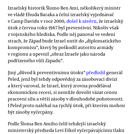
Izraelský historik Šlomo Ben Ami, několikerý ministr
ve vládě Ehuda Baraka a čelní izraelský vyjednávač
v Camp Davidu v roce 2000,
došel k závěru
, že izraelský
útok z června roku 1967 byl preventivní. Nikoliv však
z vojenského hlediska. Podle něj panoval ve vedení
strach, že Západ bude Izrael nutit do „diplomatického
kompromisu“, který by poškodil autoritu armády
v regionu a upevnil „obraz Izraele jako národa
podřízeného vůli Západu“.
Jiný „důvod k preventivnímu útoku“
předložil
generál
Peled, jenž byl tehdy odpovědný za zásobovací divizi
a který varoval, že Izrael, který zrovna prodělával
ekonomickou recesí, si nemůže dovolit vázat cenou
pracovní sílu a větší zásoby v dlouhodobé pohotovosti.
I Peled proto naléhal na rychlý útok, při kterém mohou
být zásoby vyčerpány.
Podle Šloma Ben Amiho čelil tehdejší izraelský
ministerský předseda Levi Eškol vyčerpávajícímu tlaku