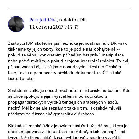
Petr Jedlička
, redaktor DR
13. června 2017 v 15.33
Zástupci ISM skutečně píší nezřídka jednostranně, v DR však
tiskneme ty jejich texty, kde to je podle nás obhajitelné --
pokud se věnují konkrétním případům bezpráví, manipulace
nebo právě mýtům, a pokud projdou kontrolní redakcí. To byl
případ všech tří, které jsme dosud vydali: textu o Českém
lese, textu o posunech v překladu dokumentu v ČT a také
textu tohoto.
Šestidenní válka je dosud předmětem historického bádání. Kdo
se chce spokojit s jejím vysvětlením pomocí citací z
propagandistických výroků tehdejších arabských vládců,
nechť. Měl by se ale seznámit také s tím, jak tehdy mluvili
představitelé izraelské generality o Arabech.
Blokáda Tiranské úžiny je ovšem naštěstí už událost, která je
dnes zmapována z obou stran podrobně, a tak lze například
tvrzení, že Egypt chtěl Izrael vyhladovět, snadno vyvrátit.