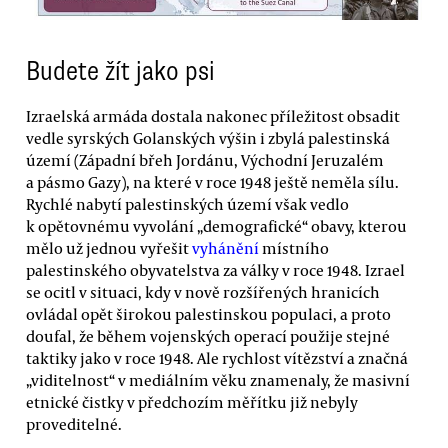
Budete žít jako psi
Izraelská armáda dostala nakonec příležitost obsadit
vedle syrských Golanských výšin i zbylá palestinská
území (Západní břeh Jordánu, Východní Jeruzalém
a pásmo Gazy), na které v roce 1948 ještě neměla sílu.
Rychlé nabytí palestinských území však vedlo
k opětovnému vyvolání „demografické“ obavy, kterou
mělo už jednou vyřešit
vyhánění
místního
palestinského obyvatelstva za války v roce 1948. Izrael
se ocitl v situaci, kdy v nově rozšířených hranicích
ovládal opět širokou palestinskou populaci, a proto
doufal, že během vojenských operací použije stejné
taktiky jako v roce 1948. Ale rychlost vítězství a značná
„viditelnost“ v mediálním věku znamenaly, že masivní
etnické čistky v předchozím měřítku již nebyly
proveditelné.