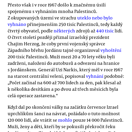
Přesto však i v roce 1967 došlo k značnému úsilí
spojenému s vyhnáním mnoha Palestinců.
Z okupovaných území ve strachu
uteklo nebo bylo
vyhnáno
přinejmenším 250 tisíc Palestinců, tedy každý
čtvrtý obyvatel, podle
některých
zdrojů až
440 tisíc
lidí.
O čtvrt století později přiznal izraelský prezident
Chajim Herzog, že coby první vojenský správce
Západního břehu Jordánu tajně organizoval
vyhoštění
200 tisíc Palestinců. Muži mezi 20 a 70 lety věku byli
zadrženi, naloženi do autobusů a odvezeni na hranice
s Jordánskem. Generál Uzi Narkis, který měl v roce 1967
na starost centrální velení, popisoval
vyhnání
podobně:
„Počet začínal na 600 až 700 lidech za den, pak klesal až
k několika desítkám a po dvou až třech měsících byla
celá operace zastavena.“
Když dal po skončení války na začátku července Izrael
uprchlíkům šanci na návrat, požádalo o tuto možnost
120 000 lidí, ale vrátit se
mohlo
pouze 14 000 Palestinců.
Muži, ženy a děti, kteří by se pokusili překročit řeku