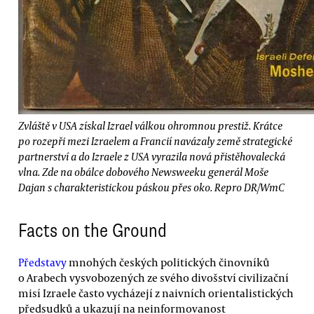
Zvláště v USA získal Izrael válkou ohromnou prestiž.
Krátce
po rozepři mezi Izraelem a Francií
navázaly země strategické
partnerství a do Izraele z USA vyrazila nová přistěhovalecká
vlna. Zde na
obálce dobového Newsweeku
generál Moše
Dajan s charakteristickou páskou přes oko. Repro DR/WmC
Facts on the Ground
Představy
mnohých českých politických činovníků
o Arabech vysvobozených ze svého divošství civilizační
misí Izraele často vycházejí z naivních orientalistických
předsudků a ukazují na neinformovanost