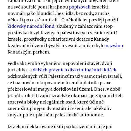
Zaplatilo za to 10 tisíc jejich vyhnaných obyvatel, které
na své zoufalé pouti krajinou
popisovali
izraelští
novináři jako bloudící „bez jídla, bez vody, z nichž
někteří po cestě umírali.“ O několik let později použil
Židovský národní fond
, zkušený v zahlazování stop
po stovkách vyhlazených palestinských vesnic uvnitř
Izraele, prostředky z charitativní dotace z Kanady
k zalesnění území bývalých vesnic a místo bylo
nazváno
Kanadským parkem.
Vedle aktivního vyhánění, nepovolení stavět, dvojí
jurisdikce a
dalších právních diskriminačních kliček
odzkoušených vůči Palestincům už v samotném Izraeli,
se i na novém okupovaném území uplatnila praxe
překreslování mapy a dosídlování území. Dnes, v době
již půl století trvající izraelské okupace, je Západní břeh
rozerván bloky nelegálních osad, které účinně
znemožňují nejen dvoustátní řešení, ale jakékoliv
smysluplné uplatnění palestinské autonomie.
Izraelem deklarované úsilí po dosažení míru je jen