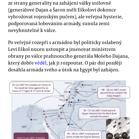
ze strany generality na zahájení války usilovně
(generálové Dajan a Šaron měli Eškolovi dokonce
vyhrožovat vojenským pučem), ale veřejná hysterie,
podporovaná lobováním armády, sunula zemi
nevyhnutelně k válce.
Po veřejné rozepři s armádou byl politicky oslabený
Levi Eškol nucen ustoupit a jmenovat ministrem
obrany po válce prahnoucího generála Mošeho Dajana,
který dobře
věděl
, jak ji rozpoutat. O pár dní později
dosáhla armáda svého a útok na Egypt byl zahájen.