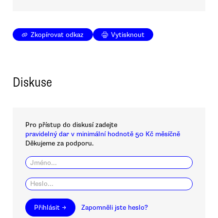
Zkopírovat odkaz
Vytisknout
Diskuse
Pro přístup do diskusí zadejte
pravidelný dar v minimální hodnotě 50 Kč měsíčně
Děkujeme za podporu.
Přihlásit →
Zapomněli jste heslo?