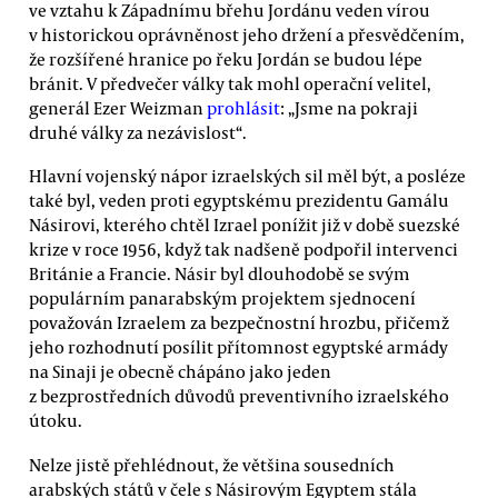
ve vztahu k Západnímu břehu Jordánu veden vírou
v historickou oprávněnost jeho držení a přesvědčením,
že rozšířené hranice po řeku Jordán se budou lépe
bránit. V předvečer války tak mohl operační velitel,
generál Ezer Weizman
prohlásit
: „Jsme na pokraji
druhé války za nezávislost“.
Hlavní vojenský nápor izraelských sil měl být, a posléze
také byl, veden proti egyptskému prezidentu Gamálu
Násirovi, kterého chtěl Izrael ponížit již v době suezské
krize v roce 1956, když tak nadšeně podpořil intervenci
Británie a Francie. Násir byl dlouhodobě se svým
populárním panarabským projektem sjednocení
považován Izraelem za bezpečnostní hrozbu, přičemž
jeho rozhodnutí posílit přítomnost egyptské armády
na Sinaji je obecně chápáno jako jeden
z bezprostředních důvodů preventivního izraelského
útoku.
Nelze jistě přehlédnout, že většina sousedních
arabských států v čele s Násirovým Egyptem stála