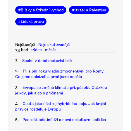
#
Blízký a Střední východ
#
Izrael a Palestina
#
Lidská práva
Nejčtenější
Nejdiskutovanější
24 hod
týden
měsíc
1.
Sucho v době motoristické
2.
Tři a půl roku vládní zmocněnkyní pro Romy:
Co jsme dokázali a proč jsem odešla
3.
Evropa se změně klimatu přizpůsobí. Otázkou
je kdy, jak a co s příčinami
4.
Ceuta jako nástroj hybridního boje. Jak krajní
pravice rozděluje Evropu
5.
Padesát odstínů lži a nová nekulturní politika