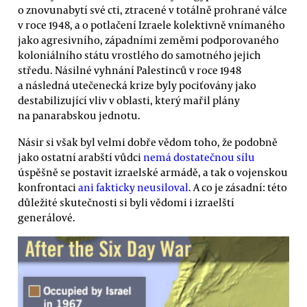
o znovunabytí své cti, ztracené v totálně prohrané válce
v roce 1948, a o potlačení Izraele kolektivně vnímaného
jako agresivního, západními zeměmi podporovaného
koloniálního státu vrostlého do samotného jejich
středu. Násilné vyhnání Palestinců v roce 1948
a následná utečenecká krize byly pociťovány jako
destabilizující vliv v oblasti, který mařil plány
na panarabskou jednotu.
Násir si však byl velmi dobře vědom toho, že podobně
jako ostatní arabští vůdci
nemá dostatečnou sílu
úspěšně se postavit izraelské armádě, a tak o vojenskou
konfrontaci
ani fakticky neusiloval
. A co je zásadní: této
důležité skutečnosti si byli vědomi i izraelští
generálové.