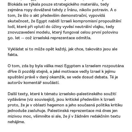
Blokáda se týkala pouze strategického materiálu, tedy
zejména ropy dovážené tehdy z Íránu, nikoliv potravin. A o
tom, že šlo o akt především demonstrační, vypovídá
skutečnost, že Egypt nabídl Izraeli kompromisní propouštění
lodí, které při vplutí do úžiny vyvěsí neutrální vlajku, tedy
znovuzavedení modelu, který fungoval celou první polovinu
50. let -- což izraelská reprezentace odmítla.
Vykládat si to může opět každý, jak chce, takováto jsou ale
fakta.
O tom, zda by byla válka mezi Egyptem a Izraelem rozpoutána
dříve či později stejně, a jaké motivace vedly Izrael k jejímu
spuštění právě v daný okamžik, se vede dosud debata. Té je
autorův komentář součástí.
Další texty, které k tématu izraelsko-palestinského soužití
vydáváme (viz související), jsou kritické především k Izraeli
proto, že je v oblasti hegemon a jeho současná politika kritiku
jednoduše zasluhuje. Palestinská reprezentace má dnes jen
mizivou moc, všimněte si ale, že jí v žádném redakčním textu
nehájíme.