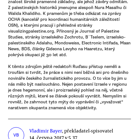
znalost široké pramenné základny, ale jehož závěry odmítám.
Z palestinských historiků jmenujme alespoň Nura Masalhu či
Walida Khalidiho. K pramenům je třeba odkázat na zprávy
OCHA (kancelář pro koordinaci humanitárních záležitostí
OSN), s kterými pracují i přehledné stránky
visualizingpalestine.org. Přínosný je Journal of Palestine
Studies, stránky izraelského Zochrotu, B´Tselem, izraelsko-
palestinského Adalahu, Mondoweiss, Electronic Intifada, Maan
News, BDS, články Gideona Levyho na Haaretzu, který
pokrývá okupaci již 30 let atd.
K těmto zdrojům ještě redaktoři Ruďasu přístup neměli a
troufám si tvrdit, že práce s nimi není běžná ani pro dnešního
novináře českého žurnalistického provozu. O to více by jim u
nás mělo být nasloucháno. Nejen postavení Izraele v regionu
je dnes hegemonní, ale i proizraelský pohled na něj, včetně
různých mýtů, které se článek pokouší vyvrátit. Nemyslím si
rovněž, že zahrnout tyto mýty do vyprávění či „vyvažovat“
narativem okupanta znamená více objektivity.
Vladimir Bayer
, překladatel-spisovatel
VB
14. června 2017 v 5.37