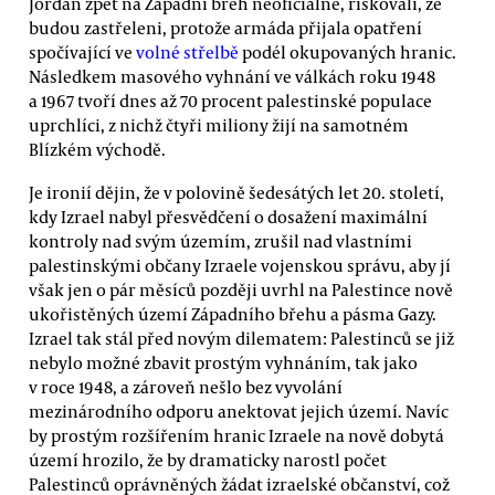
Jordán zpět na Západní břeh neoficiálně, riskovali, že
budou zastřeleni, protože armáda přijala opatření
spočívající ve
volné střelbě
podél okupovaných hranic.
Následkem masového vyhnání ve válkách roku 1948
a 1967 tvoří dnes až 70 procent palestinské populace
uprchlíci, z nichž čtyři miliony žijí na samotném
Blízkém východě.
Je ironií dějin, že v polovině šedesátých let 20. století,
kdy Izrael nabyl přesvědčení o dosažení maximální
kontroly nad svým územím, zrušil nad vlastními
palestinskými občany Izraele vojenskou správu, aby jí
však jen o pár měsíců později uvrhl na Palestince nově
ukořistěných území Západního břehu a pásma Gazy.
Izrael tak stál před novým dilematem: Palestinců se již
nebylo možné zbavit prostým vyhnáním, tak jako
v roce 1948, a zároveň nešlo bez vyvolání
mezinárodního odporu anektovat jejich území. Navíc
by prostým rozšířením hranic Izraele na nově dobytá
území hrozilo, že by dramaticky narostl počet
Palestinců oprávněných žádat izraelské občanství, což