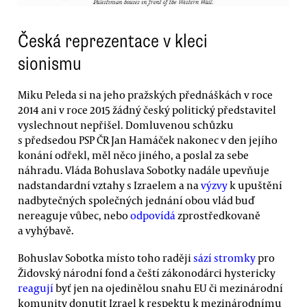
Česká reprezentace v kleci
sionismu
Miku Peleda si na jeho pražských přednáškách v roce
2014 ani v roce 2015 žádný český politický představitel
vyslechnout nepřišel. Domluvenou schůzku
s předsedou PSP ČR Jan Hamáček nakonec v den jejího
konání odřekl, měl něco jiného, a poslal za sebe
náhradu. Vláda Bohuslava Sobotky nadále upevňuje
nadstandardní vztahy s Izraelem a na
výzvy
k upuštění
nadbytečných společných jednání obou vlád buď
nereaguje vůbec, nebo
odpovídá
zprostředkovaně
a vyhýbavě.
Bohuslav Sobotka místo toho raději
sází stromky
pro
Židovský národní fond a čeští zákonodárci hystericky
reagují
byť jen na ojedinělou snahu EU či mezinárodní
komunity donutit Izrael k respektu k mezinárodnímu