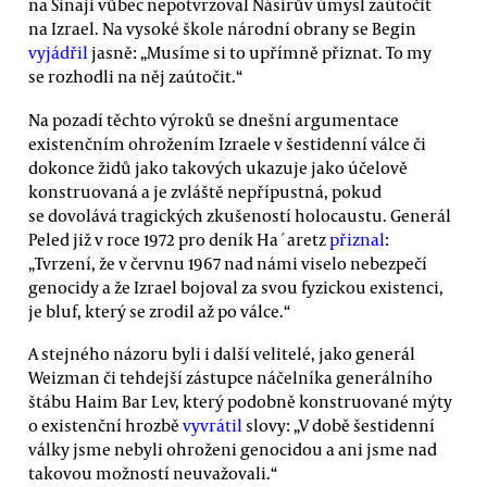
na Sinaji vůbec nepotvrzoval Násirův úmysl zaútočit
na Izrael. Na vysoké škole národní obrany se Begin
vyjádřil
jasně: „Musíme si to upřímně přiznat. To my
se rozhodli na něj zaútočit.“
Na pozadí těchto výroků se dnešní argumentace
existenčním ohrožením Izraele v šestidenní válce či
dokonce židů jako takových ukazuje jako účelově
konstruovaná a je zvláště nepřípustná, pokud
se dovolává tragických zkušeností holocaustu. Generál
Peled již v roce 1972 pro deník Ha´aretz
přiznal
:
„Tvrzení, že v červnu 1967 nad námi viselo nebezpečí
genocidy a že Izrael bojoval za svou fyzickou existenci,
je bluf, který se zrodil až po válce.“
A stejného názoru byli i další velitelé, jako generál
Weizman či tehdejší zástupce náčelníka generálního
štábu Haim Bar Lev, který podobně konstruované mýty
o existenční hrozbě
vyvrátil
slovy: „V době šestidenní
války jsme nebyli ohroženi genocidou a ani jsme nad
takovou možností neuvažovali.“