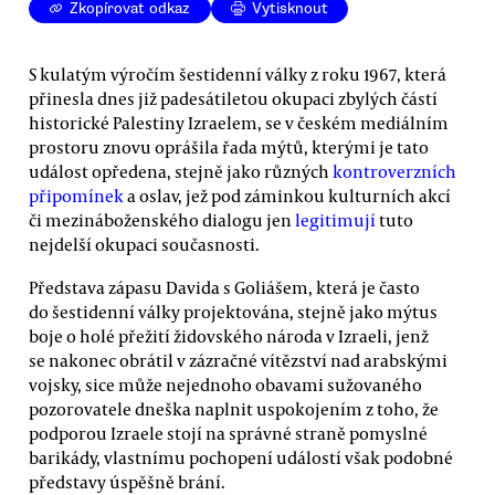
Zkopírovat odkaz
Vytisknout
S kulatým výročím šestidenní války z roku 1967, která
přinesla dnes již padesátiletou okupaci zbylých částí
historické Palestiny Izraelem, se v českém mediálním
prostoru znovu oprášila řada mýtů, kterými je tato
událost opředena, stejně jako různých
kontroverzních
připomínek
a oslav, jež pod záminkou kulturních akcí
či mezináboženského dialogu jen
legitimují
tuto
nejdelší okupaci současnosti.
Představa zápasu Davida s Goliášem, která je často
do šestidenní války projektována, stejně jako mýtus
boje o holé přežití židovského národa v Izraeli, jenž
se nakonec obrátil v zázračné vítězství nad arabskými
vojsky, sice může nejednoho obavami sužovaného
pozorovatele dneška naplnit uspokojením z toho, že
podporou Izraele stojí na správné straně pomyslné
barikády, vlastnímu pochopení událostí však podobné
představy úspěšně brání.