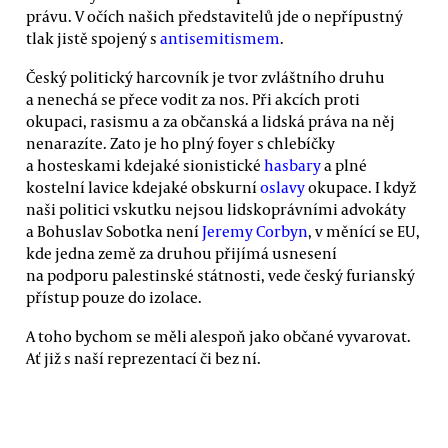
právu. V očích našich představitelů jde o nepřípustný
tlak jistě spojený s
antisemitismem
.
Český politický harcovník je tvor zvláštního druhu
a nenechá se přece vodit za nos. Při akcích proti
okupaci, rasismu a za občanská a lidská práva na něj
nenarazíte. Zato je ho plný foyer s chlebíčky
a hosteskami kdejaké sionistické
hasbary
a plné
kostelní lavice kdejaké obskurní
oslavy
okupace. I když
naši politici vskutku nejsou lidskoprávními advokáty
a Bohuslav Sobotka není
Jeremy Corbyn
, v měnící se EU,
kde jedna země za druhou přijímá usnesení
na podporu palestinské státnosti, vede český furianský
přístup pouze do izolace.
A toho bychom se měli alespoň jako občané vyvarovat.
Ať již s naší reprezentací či bez ní.