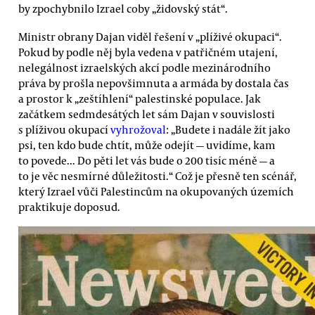
by zpochybnilo Izrael coby „židovský stát“.
Ministr obrany Dajan viděl řešení v „plíživé okupaci“.
Pokud by podle něj byla vedena v patřičném utajení,
nelegálnost izraelských akcí podle mezinárodního
práva by prošla nepovšimnuta a armáda by dostala čas
a prostor k „zeštíhlení“ palestinské populace. Jak
začátkem sedmdesátých let sám Dajan v souvislosti
s plíživou okupací
vyhrožoval
: „Budete i nadále žít jako
psi, ten kdo bude chtít, může odejít — uvidíme, kam
to povede... Do pěti let vás bude o 200 tisíc méně — a
to je věc nesmírné důležitosti.“ Což je přesně ten scénář,
který Izrael vůči Palestincům na okupovaných územích
praktikuje doposud.