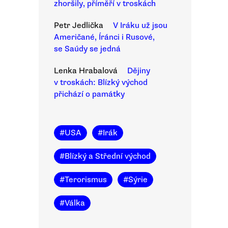
zhoršily, příměří v troskách
Petr Jedlička
V Iráku už jsou
Američané, Íránci i Rusové,
se Saúdy se jedná
Lenka Hrabalová
Dějiny
v troskách: Blízký východ
přichází o památky
#
USA
#
Irák
#
Blízký a Střední východ
#
Terorismus
#
Sýrie
#
Válka