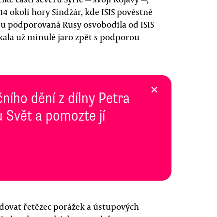
14 okolí hory Sindžár, kde ISIS pověstně
u podporovaná Rusy osvobodila od ISIS
kala už minulé jaro zpět s podporou
×
ního dění z dílny Petra
 Svět a pomozte jí
dovat řetězec porážek a ústupových