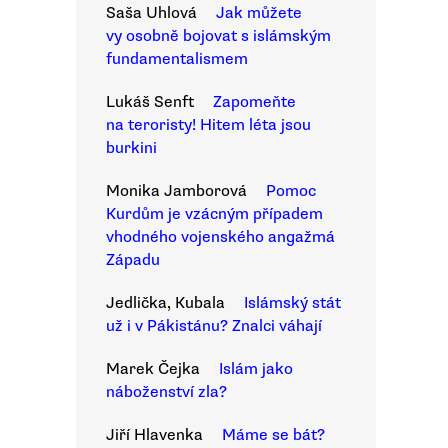
Saša Uhlová
Jak můžete
vy osobně bojovat s islámským
fundamentalismem
Lukáš Senft
Zapomeňte
na teroristy! Hitem léta jsou
burkini
Monika Jamborová
Pomoc
Kurdům je vzácným případem
vhodného vojenského angažmá
Západu
Jedlička, Kubala
Islámský stát
už i v Pákistánu? Znalci váhají
Marek Čejka
Islám jako
náboženství zla?
Jiří Hlavenka
Máme se bát?