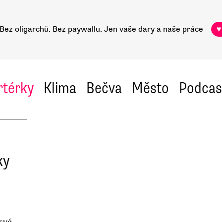
Bez oligarchů. Bez paywallu.
Jen vaše dary a naše práce
♥
rtérky
Klima
Bečva
Město
Podcas
ky
své