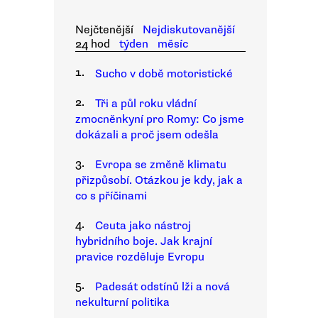
Nejčtenější
Nejdiskutovanější
24 hod
týden
měsíc
1.
Sucho v době motoristické
2.
Tři a půl roku vládní
zmocněnkyní pro Romy: Co jsme
dokázali a proč jsem odešla
3.
Evropa se změně klimatu
přizpůsobí. Otázkou je kdy, jak a
co s příčinami
4.
Ceuta jako nástroj
hybridního boje. Jak krajní
pravice rozděluje Evropu
5.
Padesát odstínů lži a nová
nekulturní politika