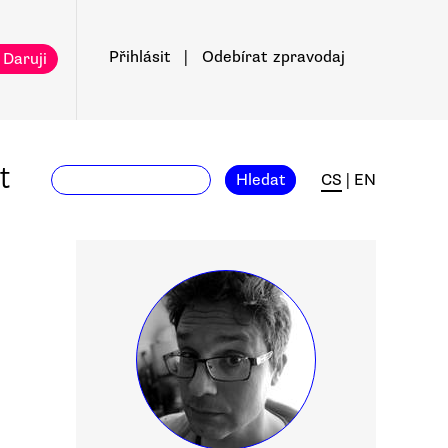
Přihlásit
|
Odebírat
zpravodaj
 Daruji
t
Hledat
CS
|
EN