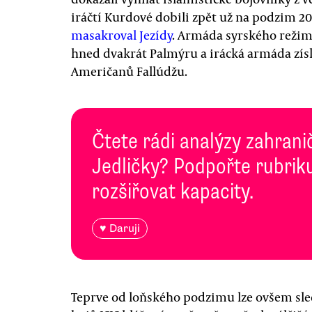
iráčtí Kurdové dobili zpět už na podzim 20
masakroval Jezídy
. Armáda syrského režim
hned dvakrát Palmýru a irácká armáda zís
Američanů Fallúdžu.
Čtete rádi analýzy zahranič
Jedličky? Podpořte rubriku
rozšiřovat kapacity.
♥ Daruji
Teprve od loňského podzimu lze ovšem sle