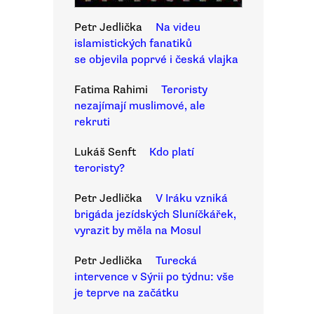
Petr Jedlička
Na videu
islamistických fanatiků
se objevila poprvé i česká vlajka
Fatima Rahimi
Teroristy
nezajímají muslimové, ale
rekruti
Lukáš Senft
Kdo platí
teroristy?
Petr Jedlička
V Iráku vzniká
brigáda jezídských Sluníčkářek,
vyrazit by měla na Mosul
Petr Jedlička
Turecká
intervence v Sýrii po týdnu: vše
je teprve na začátku