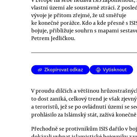
vlastní území ale soustavně ztrácí. Z posl
vývoje je přitom zřejmé, že už směřuje
ke konečné porážce. Kdo a kde přesně s ISI
bojuje, přibližuje souhrn s mapami sestav
Petrem Jedličkou.
Zkopírovat odkaz
Vytisknout
V proudu dílčích a většinou hrůzostrašných 
to dost zaniká, celkový trend je však zjevn
a teroristů, jež se po ovládnutí území se s
prohlásilo za Islámský stát, zažívá konečn
Přechodně se protivníkům ISIS dařilo v boji
dokázali vyhnat islamistické bojovníky z ve