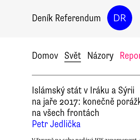
Deník Referendum
DR
Domov
Svět
Názory
Repo
Islámský stát v Iráku a Sýrii
na jaře 2017: konečně poráž
na všech frontách
Petr Jedlička
V Evropě na sebe nedává ISIS zapomenout, 