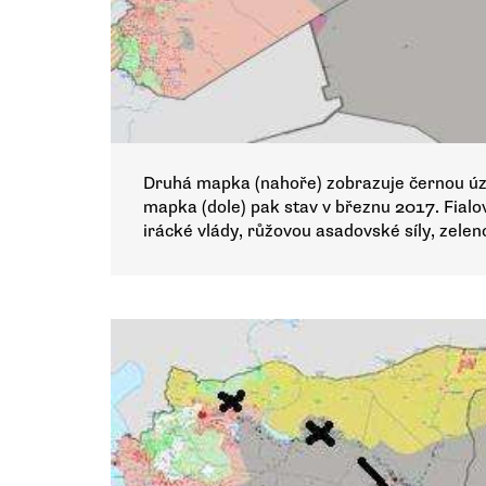
Druhá mapka (nahoře) zobrazuje černou územ
mapka (dole) pak stav v březnu 2017. Fialo
irácké vlády, růžovou asadovské síly, zele