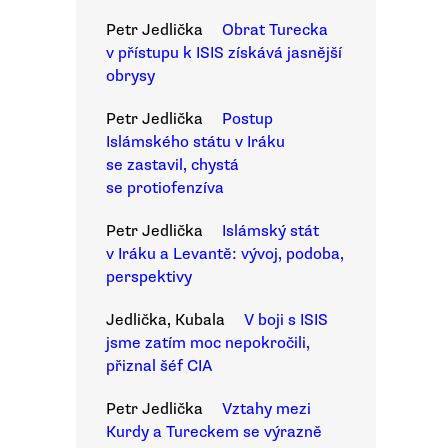
Petr Jedlička
Obrat Turecka
v přístupu k ISIS získává jasnější
obrysy
Petr Jedlička
Postup
Islámského státu v Iráku
se zastavil, chystá
se protiofenzíva
Petr Jedlička
Islámský stát
v Iráku a Levantě: vývoj, podoba,
perspektivy
Jedlička, Kubala
V boji s ISIS
jsme zatím moc nepokročili,
přiznal šéf CIA
Petr Jedlička
Vztahy mezi
Kurdy a Tureckem se výrazně