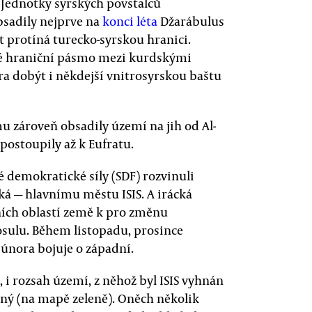
. Jednotky syrských povstalců
sadily nejprve na
konci léta
Džarábulus
t protíná turecko-syrskou hranici.
é hraniční pásmo mezi kurdskými
ra dobýt i někdejší vnitrosyrskou baštu
u zároveň obsadily území na jih od Al-
postoupily až k Eufratu.
é demokratické síly (SDF) rozvinuli
ká — hlavnímu městu ISIS. A irácká
ích oblastí země k pro změnu
osulu. Během listopadu, prosince
 února bojuje o západní.
 i rozsah území, z něhož byl ISIS vyhnán
mný (na mapě zeleně). Oněch několik