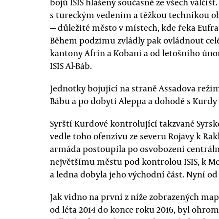
bojů ISIS hlášený současně ze všech válčišť
s tureckým vedením a těžkou technikou ob
— důležité město v místech, kde řeka Eufra
Během podzimu zvládly pak ovládnout cel
kantony Afrín a Kobani a od letošního úno
ISIS Al-Báb.
Jednotky bojující na straně Assadova režim
Bábu a po dobytí Aleppa a dohodě s Kurdy 
Syrští Kurdové kontrolující takzvané Syrsk
vedle toho ofenzívu ze severu Rojavy k Rak
armáda postoupila po osvobození centráln
největšímu městu pod kontrolou ISIS, k M
a ledna dobyla jeho východní část. Nyní od
Jak vidno na první z níže zobrazených map,
od léta 2014 do konce roku 2016, byl ohro