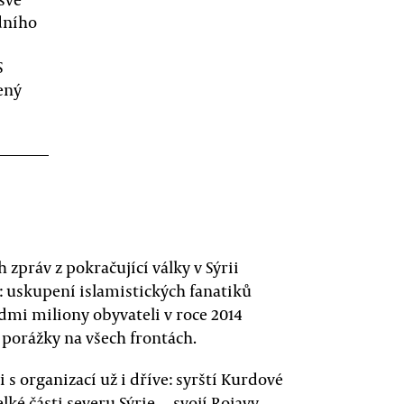
edního
S
ený
zpráv z pokračující války v Sýrii
ý: uskupení islamistických fanatiků
edmi miliony obyvateli v roce 2014
ě porážky na všech frontách.
 s organizací už i dříve: syrští Kurdové
lké části severu Sýrie — svojí Rojavy —,