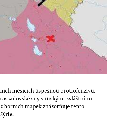
dních měsících úspěšnou protiofenzívu,
ly assadovské sily s ruskými zvláštními
í z horních mapek znázorňuje tento
Sýrie.