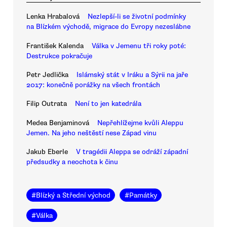
Lenka Hrabalová
Nezlepší-li se životní podmínky
na Blízkém východě, migrace do Evropy nezeslábne
František Kalenda
Válka v Jemenu tři roky poté:
Destrukce pokračuje
Petr Jedlička
Islámský stát v Iráku a Sýrii na jaře
2017: konečně porážky na všech frontách
Filip Outrata
Není to jen katedrála
Medea Benjaminová
Nepřehlížejme kvůli Aleppu
Jemen. Na jeho neštěstí nese Západ vinu
Jakub Eberle
V tragédii Aleppa se odráží západní
předsudky a neochota k činu
#
Blízký a Střední východ
#
Památky
#
Válka