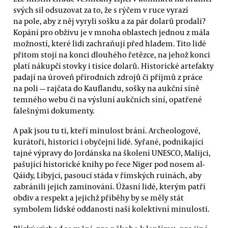
svých sil odsuzovat za to, že s rýčem v ruce vyrazí
na pole, aby z něj vyryli sošku a za pár dolarů prodali?
Kopání pro obživu je v mnoha oblastech jednou z mála
možností, které lidi zachraňují před hladem. Tito lidé
přitom stojí na konci dlouhého řetězce, na jehož konci
platí nákupčí stovky i tisíce dolarů. Historické artefakty
padají na úroveň přírodních zdrojů či příjmů z práce
na poli — rajčata do Kauflandu, sošky na aukční síně
temného webu či na výsluní aukčních síní, opatřené
falešnými dokumenty.
A pak jsou tu ti, kteří minulost brání. Archeologové,
kurátoři, historici i obyčejní lidé. Syřané, podnikající
tajné výpravy do Jordánska na školení UNESCO, Malijci,
pašující historické knihy po řece Niger pod nosem al-
Qáidy, Libyjci, pasoucí stáda v římských ruinách, aby
zabránili jejich zaminování. Úžasní lidé, kterým patří
obdiv a respekt a jejichž příběhy by se měly stát
symbolem lidské oddanosti naší kolektivní minulosti.