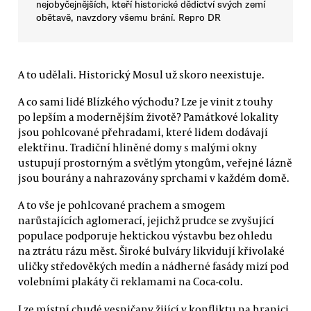
nejobyčejnějších, kteří historické dědictví svých zemí
obětavě, navzdory všemu brání. Repro DR
A to udělali. Historický Mosul už skoro neexistuje.
A co sami lidé Blízkého východu? Lze je vinit z touhy
po lepším a modernějším životě? Památkové lokality
jsou pohlcované přehradami, které lidem dodávají
elektřinu. Tradiční hliněné domy s malými okny
ustupují prostorným a světlým ytongům, veřejné lázně
jsou bourány a nahrazovány sprchami v každém domě.
A to vše je pohlcované prachem a smogem
narůstajících aglomerací, jejichž prudce se zvyšující
populace podporuje hektickou výstavbu bez ohledu
na ztrátu rázu měst. Široké bulváry likvidují křivolaké
uličky středověkých medín a nádherné fasády mizí pod
volebními plakáty či reklamami na Coca-colu.
Lze místní chudé vesničany žijící v konfliktu na hranici