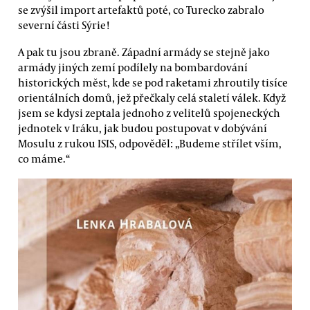
se zvýšil import artefaktů poté, co Turecko zabralo
severní části Sýrie!
A pak tu jsou zbraně. Západní armády se stejně jako
armády jiných zemí podílely na bombardování
historických měst, kde se pod raketami zhroutily tisíce
orientálních domů, jež přečkaly celá staletí válek. Když
jsem se kdysi zeptala jednoho z velitelů spojeneckých
jednotek v Iráku, jak budou postupovat v dobývání
Mosulu z rukou ISIS, odpověděl: „Budeme střílet vším,
co máme.“