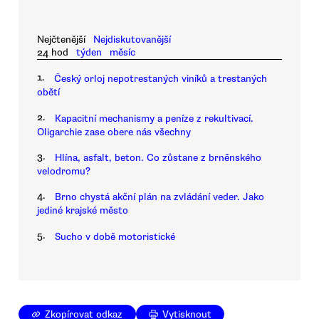
Nejčtenější
Nejdiskutovanější
24 hod
týden
měsíc
1.
Český orloj nepotrestaných viníků a trestaných
obětí
2.
Kapacitní mechanismy a peníze z rekultivací.
Oligarchie zase obere nás všechny
3.
Hlína, asfalt, beton. Co zůstane z brněnského
velodromu?
4.
Brno chystá akční plán na zvládání veder. Jako
jediné krajské město
5.
Sucho v době motoristické
Zkopírovat odkaz
Vytisknout