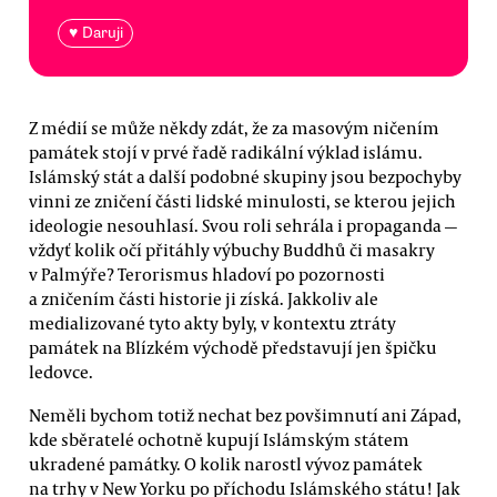
♥ Daruji
Z médií se může někdy zdát, že za masovým ničením
památek stojí v prvé řadě radikální výklad islámu.
Islámský stát a další podobné skupiny jsou bezpochyby
vinni ze zničení části lidské minulosti, se kterou jejich
ideologie nesouhlasí. Svou roli sehrála i propaganda —
vždyť kolik očí přitáhly výbuchy Buddhů či masakry
v Palmýře? Terorismus hladoví po pozornosti
a zničením části historie ji získá. Jakkoliv ale
medializované tyto akty byly, v kontextu ztráty
památek na Blízkém východě představují jen špičku
ledovce.
Neměli bychom totiž nechat bez povšimnutí ani Západ,
kde sběratelé ochotně kupují Islámským státem
ukradené památky. O kolik narostl vývoz památek
na trhy v New Yorku po příchodu Islámského státu! Jak