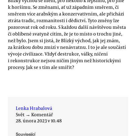
Blízký východ se mění, pro někoho k lepšímu, pro jiné
k horšímu. Se změnami, ať už západním směrem, či
směrem více arabským a konzervativním, ale přichází
ztráta tradic, rozmanitosti i dědictví. Tyto změny lze
pozorovat rok od roku. S každou další návštěvou města
či oblíbené svatyně cítím, že je to místo o trochu jiné,
než bylo. Jsem si jistá, že Blízký východ, jak jej znám,
za krátkou dobu zmizí v nenávratnu. I to je ale součástí
vývoje civilizace. Vždyť destrukce, války, ničení
i rekonstrukce nejsou ničím jiným než historickými
procesy. Jak se s tím ale smířit?
Lenka Hrabalová
Svět
→
Komentář
28. února 2023 v 10.48
Související