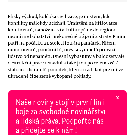
Blízký východ, kolébka civilizace, je místem, kde
konflikty málokdy utichají. Umístění na křižovatce
kontinentů, náboženství a kultur přineslo regionu
nesmírné bohatství i nekonečné trápení a ztráty. K nim
patří na počátku 21. století i ztráta památek. Ničení
monumentů, památníků, měst a symbolů provází
lidstvo od nepaměti. Dnešní výbušniny a buldozery ale
destrukční práce usnadní a také jsou po celém světě
statisíce sběratelů památek, kteří si rádi koupí z muzeí
ukradené či ze země vykopané poklady.
×
Naše noviny stojí v první linii
boje za svobodné novinářství
a lidská práva. Podpořte nás
a přidejte se k nám!