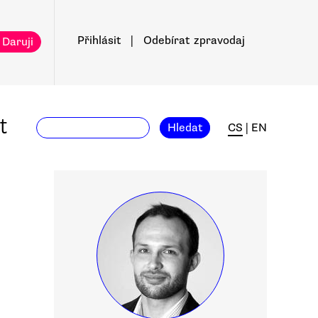
Přihlásit
|
Odebírat
zpravodaj
 Daruji
t
Hledat
CS
|
EN