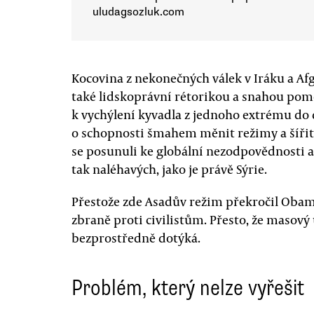
uludagsozluk.com
Kocovina z nekonečných válek v Iráku a Af
také lidskoprávní rétorikou a snahou po
k vychýlení kyvadla z jednoho extrému do
o schopnosti šmahem měnit režimy a šířit
se posunuli ke globální nezodpovědnosti a 
tak naléhavých, jako je právě Sýrie.
Přestože zde Asadův režim překročil Obam
zbraně proti civilistům. Přesto, že masový
bezprostředně dotýká.
Problém, který nelze vyřešit