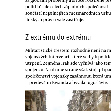
za globální problémy a široce rozšířené př
politiků, ale celých západních společností 
součástí nejsilnějších mezinárodních usk
lidských práv trvale zaštiťuje.
Z extrému do extrému
Militaristické třeštění rozhodně není na
vojenských intervencí, které vedly k polit
utrpení. Zejména Irák zde vyčnívá jako te
spojenců. Na druhé straně však stojí pří
společenství vojensky zasáhnout, která um
— především Rwanda a bývalá Jugoslávie.