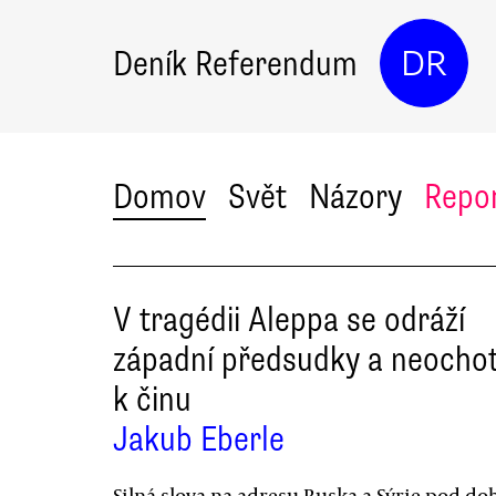
Deník Referendum
DR
Domov
Svět
Názory
Repo
V tragédii Aleppa se odráží
západní předsudky a neocho
k činu
Jakub Eberle
Silná slova na adresu Ruska a Sýrie pod do