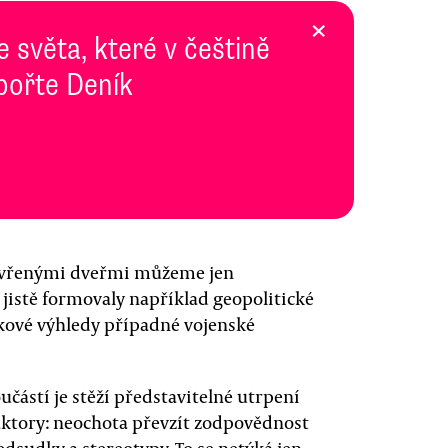
×
e světa, které v češtině
pořte Deník
zavřenými dveřmi můžeme jen
 jistě formovaly například geopolitické
kové výhledy případné vojenské
částí je stěží představitelné utrpení
í faktory: neochota převzít zodpovědnost