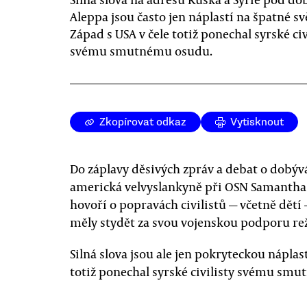
Aleppa jsou často jen náplastí na špatné s
Západ s USA v čele totiž ponechal syrské civ
svému smutnému osudu.
Zkopírovat odkaz
Vytisknout
Do záplavy děsivých zpráv a debat o dobýv
americká velvyslankyně při OSN Samantha
hovoří o popravách civilistů — včetně dětí —
měly stydět za svou vojenskou podporu re
Silná slova jsou ale jen pokryteckou náplas
totiž ponechal syrské civilisty svému sm