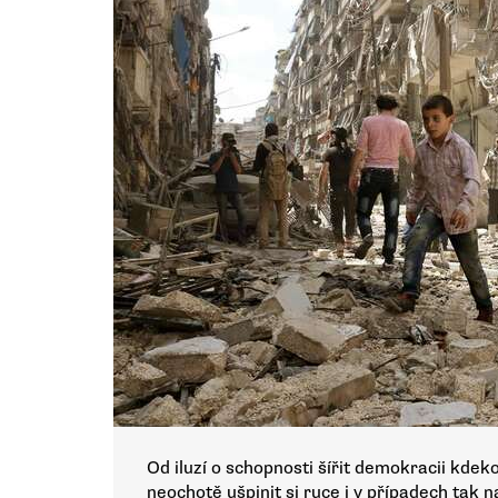
Od iluzí o schopnosti šířit demokracii kdeko
neochotě ušpinit si ruce i v případech tak n