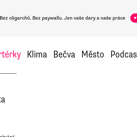
Bez oligarchů. Bez paywallu.
Jen vaše dary a naše práce
♥
rtérky
Klima
Bečva
Město
Podcas
ta
bývání