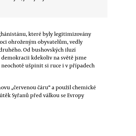
ghánistánu, které byly legitimizovány
moci ohroženým obyvatelům, vedly
 druhého. Od bushovských iluzí
 demokracii kdekoliv na světě jsme
neochotě ušpinit si ruce i v případech
ovu „červenou čáru“ a použil chemické
 útěk Syřanů před válkou se Evropy