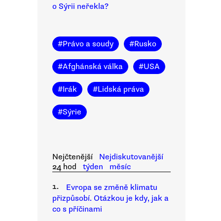
o Sýrii neřekla?
#
Právo a soudy
#
Rusko
#
Afghánská válka
#
USA
#
Irák
#
Lidská práva
#
Sýrie
Nejčtenější
Nejdiskutovanější
24 hod
týden
měsíc
1.
Evropa se změně klimatu
přizpůsobí. Otázkou je kdy, jak a
co s příčinami