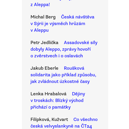
z Aleppa!
Michal Berg
Česká návštěva
v Sýrii je výsměch hrůzám
v Aleppu
Petr Jedlička
Assadovské síly
dobyly Aleppo, zprávy hovoří
o zvěrstvech i o oslavách
Jakub Eberle
Roušková
solidarita jako příklad způsobu,
jak zvládnout úzkostné časy
Lenka Hrabalová
Dějiny
v troskách: Blízký východ
přichází o památky
Filípková, Kužvart
Co všechno
česká velvyslankyně na ČT24