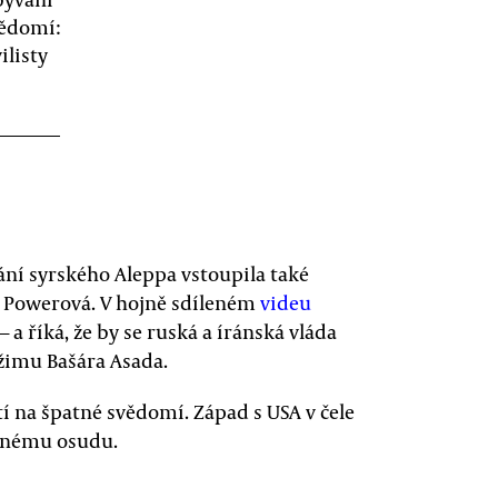
vědomí:
ilisty
ání syrského Aleppa vstoupila také
 Powerová. V hojně sdíleném
videu
 a říká, že by se ruská a íránská vláda
žimu Bašára Asada.
tí na špatné svědomí. Západ s USA v čele
utnému osudu.