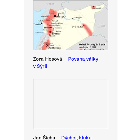
Zora Hesová
Povaha války
v Sýrii
Jan Šícha
Dýchej, kluku