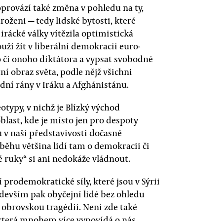
provází také změna v pohledu na ty,
oženi — tedy lidské bytosti, které
irácké války vítězila optimistická
ouží žít v liberální demokracii euro-
o či onoho diktátora a vypsat svobodné
ní obraz světa, podle nějž všichni
sadní rány v Iráku a Afghánistánu.
typy, v nichž je Blízký východ
last, kde je místo jen pro despoty
ou v naší představivosti dočasně
ěhu většina lidí tam o demokracii či
dé ruky“ si ani nedokáže vládnout.
í prodemokratické síly, které jsou v Sýrii
ředevším pak obyčejní lidé bez ohledu
a obrovskou tragédií. Není zde také
, která mnohem více vypovídá o nás