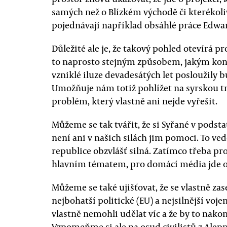
samých než o Blízkém východě či kterékoliv
pojednávají například obsáhlé práce Edwar
Důležité ale je, že takový pohled otevírá pr
to naprosto stejným způsobem, jakým konec
vzniklé iluze devadesátých let posloužily 
Umožňuje nám totiž pohlížet na syrskou tr
problém, který vlastně ani nejde vyřešit.
Můžeme se tak tvářit, že si Syřané v pods
není ani v našich silách jim pomoci. To vede
republice obzvlášť silná. Zatímco třeba pr
hlavním tématem, pro domácí média jde o
Můžeme se také ujišťovat, že se vlastně zas
nejbohatší politické (EU) a nejsilnější voj
vlastně nemohli udělat víc a že by to nako
Vzpomeňme si ale na osud civilistů z Ale