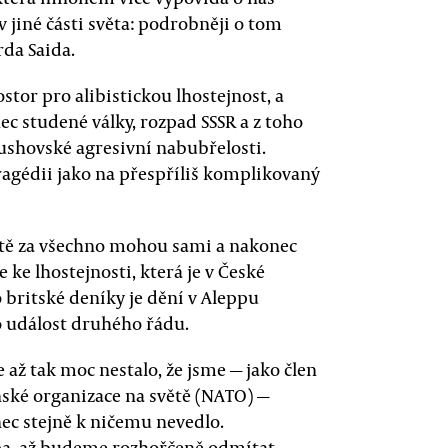
 jiné části světa: podrobněji o tom
da Saida.
ostor pro alibistickou lhostejnost, a
 studené války, rozpad SSSR a z toho
bushovské agresivní nabubřelosti.
agédii jako na přespříliš komplikovaný
tatě za všechno mohou sami a nakonec
 ke lhostejnosti, která je v České
o britské deníky je dění v Aleppu
 událost druhého řádu.
e až tak moc nestalo, že jsme — jako člen
enské organizace na světě (NATO) —
nec stejně k ničemu nevedlo.
ppa, až budeme rozhořčeně odmítat