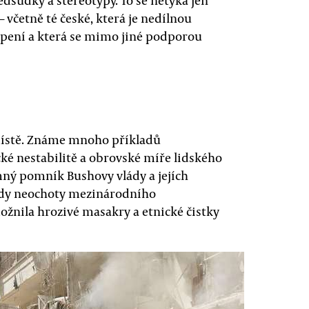
edsudky a stereotypy. To se netýká jen
— včetně té české, která je nedílnou
upení a která se mimo jiné podporou
 místě. Známe mnoho příkladů
ické nestabilitě a obrovské míře lidského
mný pomník Bushovy vlády a jejích
pady neochoty mezinárodního
ožnila hrozivé masakry a etnické čistky