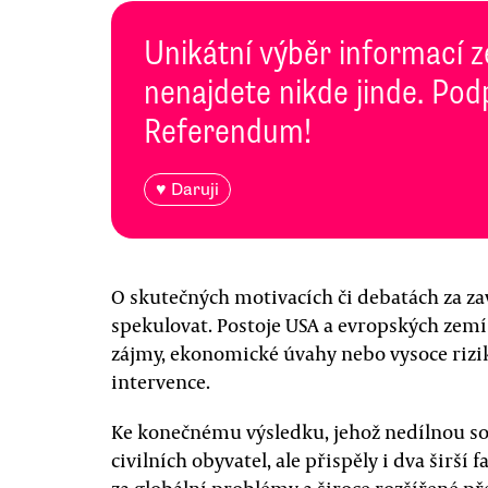
Unikátní výběr informací z
nenajdete nikde jinde. Pod
Referendum!
♥ Daruji
O skutečných motivacích či debatách za 
spekulovat. Postoje USA a evropských zemí
zájmy, ekonomické úvahy nebo vysoce rizi
intervence.
Ke konečnému výsledku, jehož nedílnou sou
civilních obyvatel, ale přispěly i dva širš