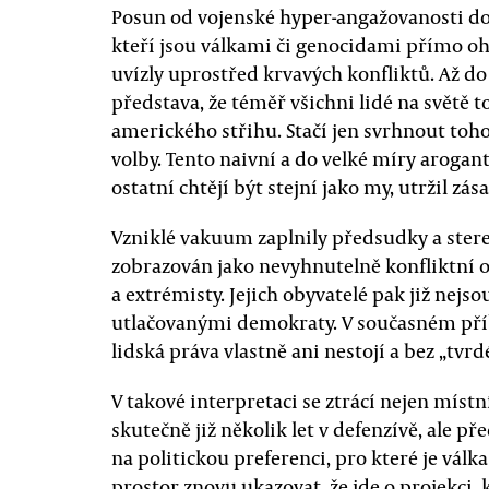
Posun od vojenské hyper-angažovanosti do
kteří jsou válkami či genocidami přímo ohr
uvízly uprostřed krvavých konfliktů. Až do 
představa, že téměř všichni lidé na světě t
amerického střihu. Stačí jen svrhnout toh
volby. Tento naivní a do velké míry arogant
ostatní chtějí být stejní jako my, utržil zá
Vzniklé vakuum zaplnily předsudky a stereo
zobrazován jako nevyhnutelně konfliktní ob
a extrémisty. Jejich obyvatelé pak již nejs
utlačovanými demokraty. V současném příb
lidská práva vlastně ani nestojí a bez „tvr
V takové interpretaci se ztrácí nejen místn
skutečně již několik let v defenzívě, ale p
na politickou preferenci, pro které je válk
prostor znovu ukazovat, že jde o projekci