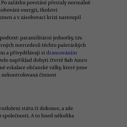
 Po začátku povstání přestaly normálně
sobování energií, školství
umen a v zásobovací krizi nastoupil
odtext: paramilitární jednotky, tzv.
erných mercedesů těchto pašeráckých
m a přivydělávají si
drancováním
zelo například dobytí čtvrtě Bab Amro
é eskalace občanské války, které jsme
ko nekontrolovaná činnost
ozložení státu či dokonce, a zde
u společnosti. A to hned několika