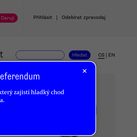
Přihlásit
|
Odebírat
zpravodaj
 Daruji
t
Hledat
CS
|
EN
×
 Referendum
terý zajistí hladký chod
a.