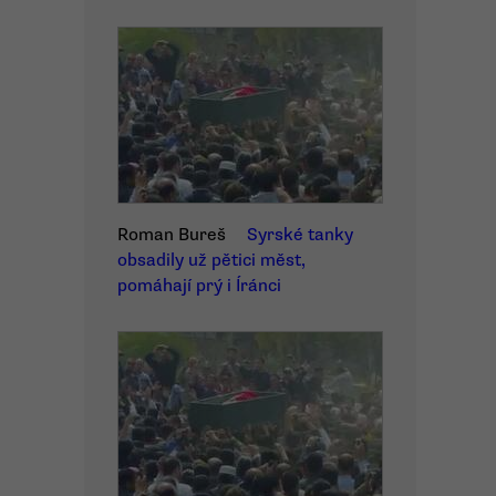
Roman Bureš
Syrské tanky
obsadily už pětici měst,
pomáhají prý i Íránci