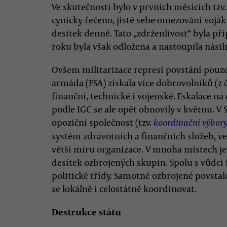
Ve skutečnosti bylo v prvních měsících tzv
cynicky řečeno, jisté sebe-omezování vojá
desítek denně. Tato „zdrženlivost“ byla př
roku byla však odložena a nastoupila násil
Ovšem militarizace represí povstání pouze
armáda (FSA) získala více dobrovolníků (z čá
finanční, technické i vojenské. Eskalace na
podle IGC se ale opět obnovily v květnu. V 
opoziční společnost (tzv.
koordinační výbory
systém zdravotních a finančních služeb, ve
větší míru organizace. V mnoha místech je
desítek ozbrojených skupin. Spolu s vůdci
politické třídy. Samotné ozbrojené povstal
se lokálně i celostátně koordinovat.
Destrukce státu