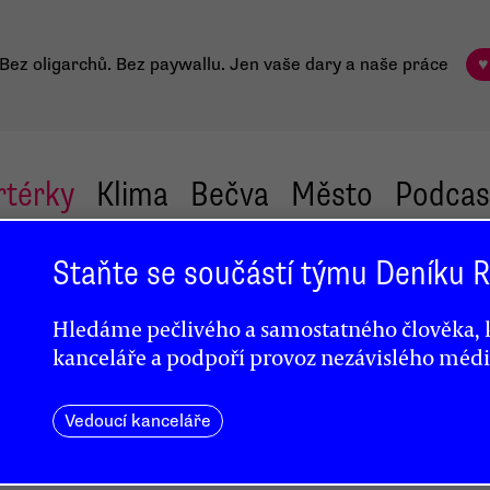
Bez oligarchů. Bez paywallu.
Jen vaše dary a naše práce
♥
rtérky
Klima
Bečva
Město
Podcas
Staňte se součástí týmu Deníku
Hledáme pečlivého a samostatného člověka, k
kanceláře a podpoří provoz nezávislého médi
la
Vedoucí kanceláře
á válku
o lze