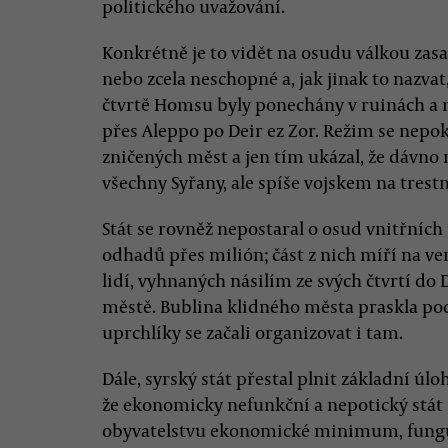
politického uvažování.
Konkrétně je to vidět na osudu válkou zas
nebo zcela neschopné a, jak jinak to nazvat
čtvrtě Homsu byly ponechány v ruinách a 
přes Aleppo po Deir ez Zor. Režim se nepo
zničených měst a jen tím ukázal, že dávno 
všechny Syřany, ale spíše vojskem na trest
Stát se rovněž nepostaral o osud vnitřních 
odhadů přes milión; část z nich míří na ven
lidí, vyhnaných násilím ze svých čtvrtí do
městě. Bublina klidného města praskla po
uprchlíky se začali organizovat i tam.
Dále, syrský stát přestal plnit základní úl
že ekonomicky nefunkční a nepotický stát
obyvatelstvu ekonomické minimum, fungují