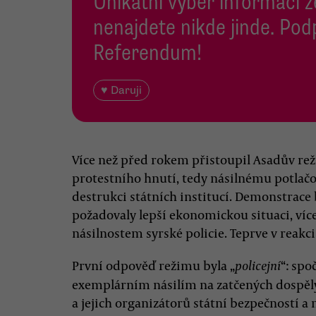
Unikátní výběr informací z
nenajdete nikde jinde. Pod
Referendum!
♥ Daruji
Více než před rokem přistoupil Asadův rež
protestního hnutí, tedy násilnému potlač
destrukci státních institucí. Demonstrace 
požadovaly lepší ekonomickou situaci, víc
násilnostem syrské policie. Teprve v reakci
První odpověď režimu byla „
“: spo
policejní
exemplárním násilím na zatčených dospělý
a jejich organizátorů státní bezpečností a 