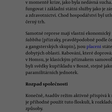
v momentě krize, jako byla nedávná sucha.
fungovat i základní státní služby jako je zá
a zdravotnictví. Chod hospodářství byl utl
černý trh.
Samotné represe mají vlastní ekonomický p
(přízraky, pravděpodobně podle č
šabbíha
a gangsterských skupin), jsou
placeni
státe
dobytých oblastí. Rabování, které doprová
v Homsu, je klasickým příznakem samovoln
byli svědky kupříkladu v Bosně, stejně ja
paramilitárních jednotek.
Rozpad společnosti
Konečně, Asadův režim aktivně přispívá k r
je příhodné použít tuto floskuli, k rozklad
způsoby.