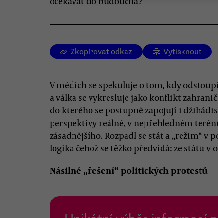
očekávat do budoucna?
Zkopírovat odkaz
Vytisknout
V médích se spekuluje o tom, kdy odstoupí
a válka se vykresluje jako konflikt zahraničn
do kterého se postupně zapojují i džihádist
perspektivy reálné, v nepřehledném terénu 
zásadnějšího. Rozpadl se stát a „režim“ v
logika čehož se těžko předvídá: ze státu v 
Násilné „řešení“ politických protestů