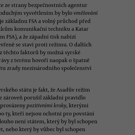
kce ze strany bezpečnostních agentur
dnoduchým vysvětlením by bylo
vměšování
uje základnu FSA a volný průchod před
stalcům komunikační techniku a Katar
m FSA), a že západní tisk nabízí
řeně se staví proti režimu. O dalších
ez těchto faktorů by možná syrské
ávy z terénu hovoří naopak o špatně
tu zrady mezinárodního společenství
kého státu je fakt, že Asadův režim
e zároveň porušil základní pravidlo
doprovázeny
, kterými
pozitivními kroky
bo ty, kteří nejsou ochotni pro povstání
dlouho není státem, který by byl schopen
et, nebo který by vůbec byl schopen