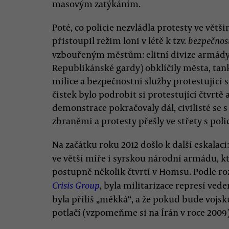
masovým zatýkáním.
Poté, co policie nezvládla protesty ve větši
přistoupil režim loni v létě k tzv.
bezpečnos
vzbouřeným městům: elitní divize armády 
Republikánské gardy) obklíčily města, tank
milice a bezpečnostní služby protestující 
čistek bylo podrobit si protestující čtvrtě
demonstrace pokračovaly dál, civilisté se 
zbraněmi a protesty přešly ve střety s poli
Na začátku roku 2012 došlo k další eskalaci
ve větší míře i syrskou národní armádu, kt
postupně několik čtvrtí v Homsu. Podle roz
, byla militarizace represí ved
Crisis Group
byla příliš „měkká“, a že pokud bude vojsk
potlačí (vzpomeňme si na Írán v roce 2009)