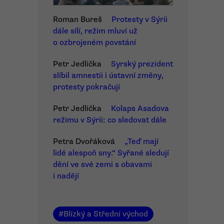
Roman Bureš
Protesty v Sýrii
dále sílí, režim mluví už
o ozbrojeném povstání
Petr Jedlička
Syrský prezident
slíbil amnestii i ústavní změny,
protesty pokračují
Petr Jedlička
Kolaps Asadova
režimu v Sýrii: co sledovat dále
Petra Dvořáková
„Teď mají
lidé alespoň sny.“ Syřané sledují
dění ve své zemi s obavami
i nadějí
#
Blízký a Střední východ