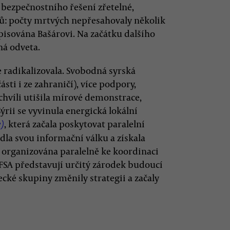
. bezpečnostního řešení zřetelné,
ků: počty mrtvých nepřesahovaly několik
ipisována Bašárovi. Na začátku dalšího
ná odveta.
 radikalizovala. Svobodná syrská
sti i ze zahraničí), více podpory,
 chvíli utišila mírové demonstrace,
Sýrii se vyvinula energická lokální
, která začala poskytovat paralelní
)
dla svou informační válku a získala
 organizována paralelně ke koordinaci
 FSA představují určitý zárodek budoucí
ecké skupiny změnily strategii a začaly