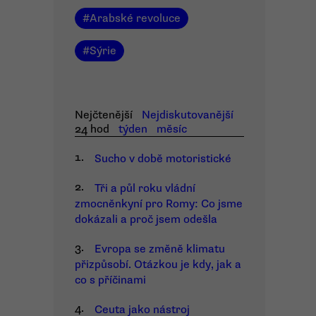
#
Arabské revoluce
#
Sýrie
Nejčtenější
Nejdiskutovanější
24 hod
týden
měsíc
1.
Sucho v době motoristické
2.
Tři a půl roku vládní
zmocněnkyní pro Romy: Co jsme
dokázali a proč jsem odešla
3.
Evropa se změně klimatu
přizpůsobí. Otázkou je kdy, jak a
co s příčinami
4.
Ceuta jako nástroj