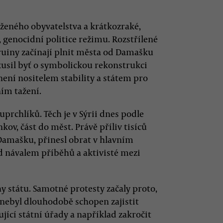
aženého obyvatelstva a krátkozraké,
, genocidní politice režimu. Rozstřílené
ruiny začínají plnit města od Damašku
kusil byť o symbolickou rekonstrukci
není nositelem stability a státem pro
ním tažení.
uprchlíků. Těch je v Sýrii dnes podle
kov, část do měst. Právě příliv tisíců
 Damašku, přinesl obrat v hlavním
d návalem příběhů a aktivisté mezi
ohy státu. Samotné protesty začaly proto,
 nebyl dlouhodobě schopen zajistit
cí státní úřady a například zakročit