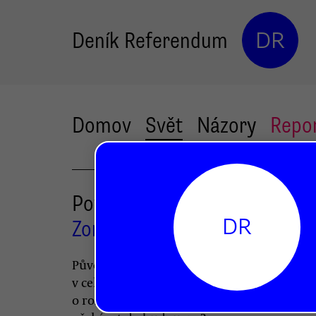
Deník Referendum
DR
Domov
Svět
Názory
Repo
Povaha války v Sýrii
DR
Zora Hesová
Původní vlna nenásilných protestů přerost
v celostátní konflikt, který dnes připomín
o rozpadlý stát. Jak a proč k tomu došlo a c