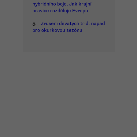
hybridního boje. Jak krajní
pravice rozděluje Evropu
5.
Zrušení devátých tříd: nápad
pro okurkovou sezónu