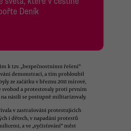
e světa, které v češtině
pořte Deník
im k tzv. „bezpečnostnímu řešení“
ování demonstrací, a tím prohloubil
byly ze začátku v březnu 2011 mírové,
e svobod a protestovaly proti prvním
 na násilí se postupně militarizovaly.
čívala v zastrašování protestujících
ch i dětech, v napadání protestů
milicemi, a ve „vyčisťování“ měst