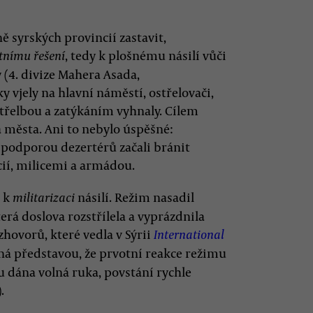
ně syrských provincií zastavit,
, tedy k plošnému násilí vůči
tnímu řešení
(4. divize Mahera Asada,
y vjely na hlavní náměstí, ostřelovači,
střelbou a zatýkáním vyhnaly. Cílem
 a města. Ani to nebylo úspěšné:
s podporou dezertérů začali bránit
cií, milicemi a armádou.
: k
násilí. Režim nasadil
militarizaci
erá doslova rozstřílela a vyprázdnila
hovorů, které vedla v Sýrii
International
ená představou, že prvotní reakce režimu
u dána volná ruka, povstání rychle
.