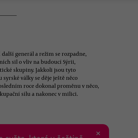
 další generál a režim se rozpadne,
ích sil o vliv na budoucí Sýrii,
ické skupiny. Jakkoli jsou tyto
syrské války se děje ještě něco
 posledním roce dokonal proměnu v něco,
okupační sílu a nakonec v milici.
×