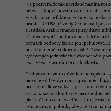
Je s podivem, že tak nevídaně násilná rea
nebyla schopná povstání ani zmírnit. Je
ze zahraničí. Je faktem, že Turecko poskyt
hranice, že USA přiznaly, že dodávají pov
a Saúdská Arábie finance (platy důstojníků
všeobecně spíše podporu povstalcům a otev
formách podpory lze ale jen spekulovat. B
povstání nemělo takovou výdrž. Ovšem zpr
vybavených jednotkách a všeobecném poci
tváři v tvář zločinům proti lidskosti.
Druhým a hlavním důvodem neúspěchu syrs
nejen posílil tvrdým postupem guerillu, al
proti-guerillové války: represe musí být 
se stát snaží naklonit si ty nerozhodné, ne
platit těžkou cenu. Asadův režim již však 
tyto pozitivní pobídky obyvatelstvu nabíz