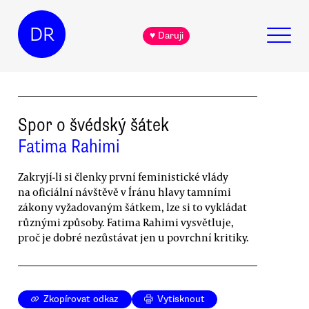
DR
♥ Daruji
Spor o švédský šátek
Fatima Rahimi
Zakryjí-li si členky první feministické vlády
na oficiální návštěvě v Íránu hlavy tamními
zákony vyžadovaným šátkem, lze si to vykládat
různými způsoby. Fatima Rahimi vysvětluje,
proč je dobré nezůstávat jen u povrchní kritiky.
Zkopírovat odkaz
Vytisknout