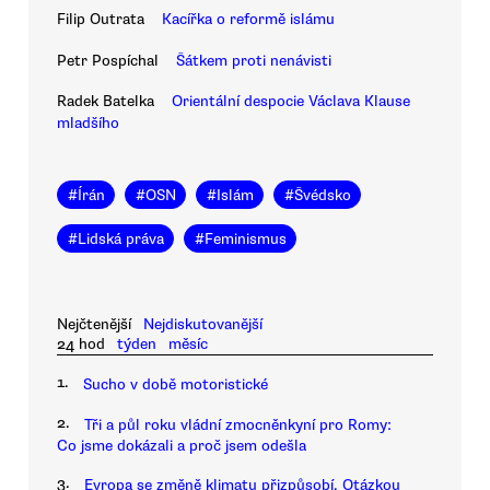
Filip Outrata
Kacířka o reformě islámu
Petr Pospíchal
Šátkem proti nenávisti
Radek Batelka
Orientální despocie Václava Klause
mladšího
#
Írán
#
OSN
#
Islám
#
Švédsko
#
Lidská práva
#
Feminismus
Nejčtenější
Nejdiskutovanější
24 hod
týden
měsíc
1.
Sucho v době motoristické
2.
Tři a půl roku vládní zmocněnkyní pro Romy:
Co jsme dokázali a proč jsem odešla
3.
Evropa se změně klimatu přizpůsobí. Otázkou