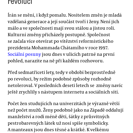
revoluci
Írán se mění, i když pomalu. Nositelem změn je mladá
vzdělaná generace a její součást tvoří i ženy. Není jich
málo a ve společnosti mají svou stálou a jistou roli.
Kulturní změny přicházely postupně. Společnost
se začala více otevírat po vítězství reformistického
prezidenta Mohammada Chátamího v roce 1997.
Sociální posuny
jsou dnes v ulicích patrné na první
pohled, narazíte na ně při každém rozhovoru.
Před sedmatřiceti lety, tedy v období bezprostředně
po revoluci, by režim podobné způsoby rozhodně
netoleroval. V posledních deseti letech se změny navíc
ještě zrychlily s nástupem internetu a sociálních sítí.
Počet žen studujících na univerzitách je výrazně větší
než počet mužů. Ženy podobně jako na Západě oddalují
manželství a rodí méně dětí, šátky z průsvitných
pestrobarevných látek už nosí spíše symbolicky.
A manteaux jsou dnes těsné a krátké. K velkému