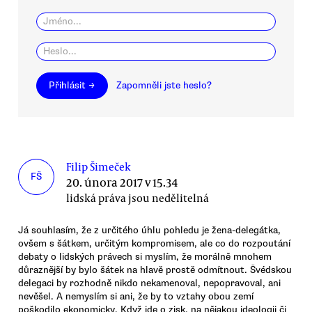
Přihlásit →
Zapomněli jste heslo?
Filip Šimeček
FŠ
20. února 2017 v 15.34
lidská práva jsou nedělitelná
Já souhlasím, že z určitého úhlu pohledu je žena-delegátka,
ovšem s šátkem, určitým kompromisem, ale co do rozpoutání
debaty o lidských právech si myslím, že morálně mnohem
důraznější by bylo šátek na hlavě prostě odmítnout. Švédskou
delegaci by rozhodně nikdo nekamenoval, nepopravoval, ani
nevěšel. A nemyslím si ani, že by to vztahy obou zemí
poškodilo ekonomicky. Když jde o zisk, na nějakou ideologii či