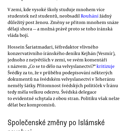
V zemi, kde vysoké školy studuje mnohem více
studentek než studentů, neobsadil
Rouhání
žádný
důležitý post ženou. Změny se přitom mnohem snáze
dělají shora — a možná právě proto se toho íránská
vláda bojí.
Hossein Šariatmadari, šéfredaktor vlivného
konzervativního íránského deníku Kejhán (Vesmír),
jednoho z největších v zemi, ve svém komentáři
s názvem „Co se to dělo na velvyslanectví?“
kritizuje
Švédky za to, že v průběhu podepisování některých
dokumentů na švédském velvyslanectví v Teheránu
neměly šátky. Přítomnost švédských političek v Íránu
tedy měla velkou odezvu. Švédská delegace
to evidentně schytala z obou stran. Politiku však nelze
dělat bez kompromisů.
Společenské změny po Islámské