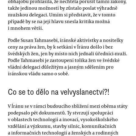
obhajobu prohlásila, že nechtěla porušit tamní zákony,
takže jedinou možností by zůstalo poslat výhradně
mužskou delegaci. Umím si představit, že v tomto
případě by se na její hlavu snesla kritika možná
i mnohem větší.
Podle Susan Tahmasebi, íránské aktivistky a nositelky
ceny za práva žen, by k setkání v Íránu došlo i bez
švédských žen, jen by místo nich jednali úředníci-muži.
Podle Tahmasebi je zastoupení tolika žen ve švédské
vládní delegaci důležitým a jasným sdělením pro
íránskou vládu samo o sobě.
Co se to dělo na velvyslanectví?!
V Íránu se v rámci budoucího sblížení mezi oběma státy
podepsalo pět dokumentů. Ty stvrzují spolupráci
v oblastech technologií a inovací, vysokoškolského
vzdělání a výzkumu, stavby silnic, komunikačních
a informačních technologií a ženských a rodinných