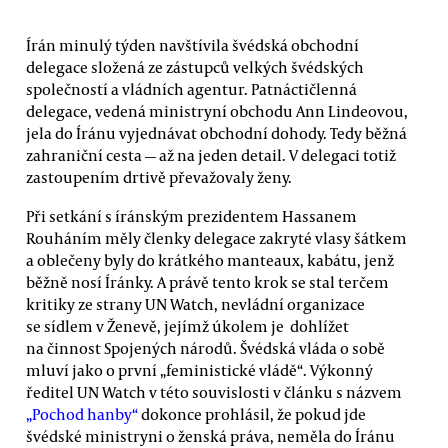
Írán minulý týden navštívila švédská obchodní
delegace složená ze zástupců velkých švédských
společností a vládních agentur. Patnáctičlenná
delegace, vedená ministryní obchodu Ann Lindeovou,
jela do Íránu vyjednávat obchodní dohody. Tedy běžná
zahraniční cesta — až na jeden detail. V delegaci totiž
zastoupením drtivě převažovaly ženy.
Při setkání s íránským prezidentem Hassanem
Rouháním měly členky delegace zakryté vlasy šátkem
a oblečeny byly do krátkého manteaux, kabátu, jenž
běžně nosí Íránky. A právě tento krok se stal terčem
kritiky ze strany UN Watch, nevládní organizace
se sídlem v Ženevě, jejímž úkolem je dohlížet
na činnost Spojených národů. Švédská vláda o sobě
mluví jako o první „feministické vládě“. Výkonný
ředitel UN Watch v této souvislosti v článku s názvem
„Pochod hanby“
dokonce prohlásil, že pokud jde
švédské ministryni o ženská práva, neměla do Íránu