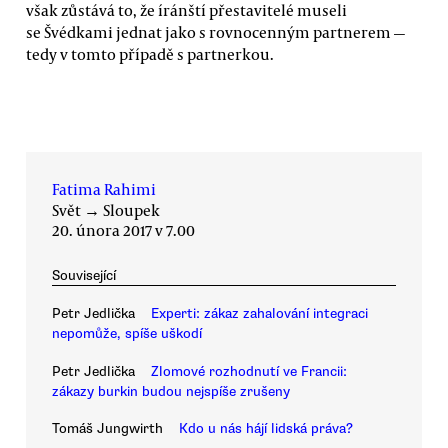
však zůstává to, že íránští přestavitelé museli
se Švédkami jednat jako s rovnocenným partnerem —
tedy v tomto případě s partnerkou.
Fatima Rahimi
Svět
→
Sloupek
20. února 2017 v 7.00
Související
Petr Jedlička
Experti: zákaz zahalování integraci
nepomůže, spíše uškodí
Petr Jedlička
Zlomové rozhodnutí ve Francii:
zákazy burkin budou nejspíše zrušeny
Tomáš Jungwirth
Kdo u nás hájí lidská práva?