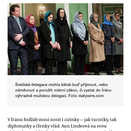
Švédská delegace mohla šátek buď přijmout, nebo
odmítnout a porušit místní zákon, či vyslat do Íránu
výhradně mužskou delegaci. Foto dailywire.com
V Íránu hidžáb musí nosit i cizinky — jak turistky, tak
diplomatky a členky vlád. Ann Lindeová na svou