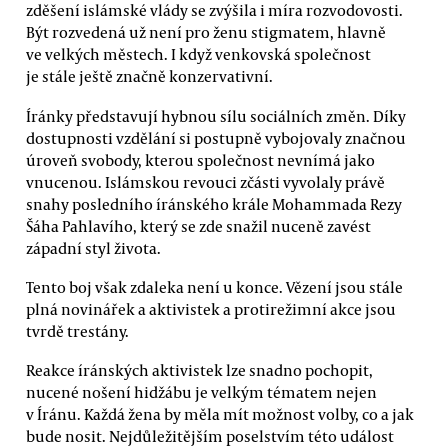
zděšení islámské vlády se zvýšila i míra rozvodovosti.
Být rozvedená už není pro ženu stigmatem, hlavně
ve velkých městech. I když venkovská společnost
je stále ještě značně konzervativní.
Íránky představují hybnou sílu sociálních změn. Díky
dostupnosti vzdělání si postupně vybojovaly značnou
úroveň svobody, kterou společnost nevnímá jako
vnucenou. Islámskou revouci zčásti vyvolaly právě
snahy posledního íránského krále Mohammada Rezy
Šáha Pahlavího, který se zde snažil nuceně zavést
západní styl života.
Tento boj však zdaleka není u konce. Vězení jsou stále
plná novinářek a aktivistek a protirežimní akce jsou
tvrdě trestány.
Reakce íránských aktivistek lze snadno pochopit,
nucené nošení hidžábu je velkým tématem nejen
v Íránu. Každá žena by měla mít možnost volby, co a jak
bude nosit. Nejdůležitějším poselstvím této událost