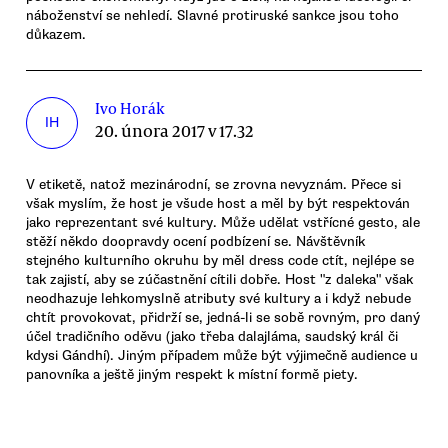
náboženství se nehledí. Slavné protiruské sankce jsou toho
důkazem.
Ivo Horák
IH
20. února 2017 v 17.32
V etiketě, natož mezinárodní, se zrovna nevyznám. Přece si
však myslím, že host je všude host a měl by být respektován
jako reprezentant své kultury. Může udělat vstřícné gesto, ale
stěží někdo doopravdy ocení podbízení se. Návštěvník
stejného kulturního okruhu by měl dress code ctít, nejlépe se
tak zajistí, aby se zúčastnění cítili dobře. Host "z daleka" však
neodhazuje lehkomyslně atributy své kultury a i když nebude
chtít provokovat, přidrží se, jedná-li se sobě rovným, pro daný
účel tradičního oděvu (jako třeba dalajláma, saudský král či
kdysi Gándhí). Jiným případem může být výjimečně audience u
panovníka a ještě jiným respekt k místní formě piety.