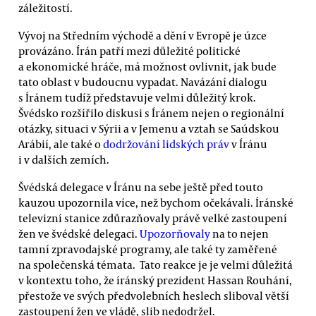
záležitostí.
Vývoj na Středním východě a dění v Evropě je úzce
provázáno. Írán patří mezi důležité politické
a ekonomické hráče, má možnost ovlivnit, jak bude
tato oblast v budoucnu vypadat. Navázání dialogu
s Íránem tudíž představuje velmi důležitý krok.
Švédsko rozšířilo diskusi s Íránem nejen o regionální
otázky, situaci v Sýrii a v Jemenu a vztah se Saúdskou
Arábií, ale také o
dodržování lidských práv
v Íránu
i v dalších zemích.
Švédská delegace v Íránu na sebe ještě před touto
kauzou upozornila více, než bychom očekávali. Íránské
televizní stanice zdůrazňovaly právě velké zastoupení
žen ve švédské delegaci.
Upozorňovaly
na to nejen
tamní zpravodajské programy, ale také ty zaměřené
na společenská témata. Tato reakce je je velmi důležitá
v kontextu toho, že íránský prezident Hassan Rouhání,
přestože ve svých předvolebních heslech sliboval větší
zastoupení žen ve vládě, slib nedodržel.