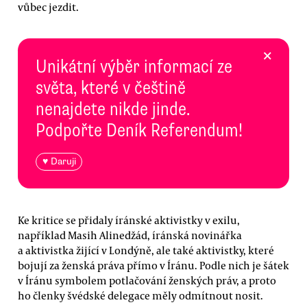
vůbec jezdit.
×
Unikátní výběr informací ze
světa, které v češtině
nenajdete nikde jinde.
Podpořte Deník Referendum!
♥ Daruji
Ke kritice se přidaly íránské aktivistky v exilu,
například Masih Alinedžád, íránská novinářka
a aktivistka žijící v Londýně, ale také aktivistky, které
bojují za ženská práva přímo v Íránu. Podle nich je šátek
v Íránu symbolem potlačování ženských práv, a proto
ho členky švédské delegace měly odmítnout nosit.