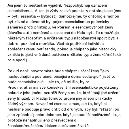
Asi jsem to nešťastně vyjádřil. Nezpochybňuji označení
esencialismus. A ten je vždy ze své podstaty ontologizace (ens
-- bytí, essentia -- bytnost). Samozřejmě, ty ontologie mohou
být různé a původně byl pojem esencialismus polemicky
zaměřen proti přístupu, ve kterém je esence/bytnost ženy
(člověka atd.) neměnná a zasazená do řádu bytí. To umožňuje
některým filosofiím a určitému typu náboženství spojit bytí a
dobro, poznání a morálku. Včetně podřízení individua
společenskému bytí tehdy, pokud je chápano jako historicky
vzniklé (objektivně daná potřeba určitého typu ženské/můžské
role apod.)
Pokud např. novotomista bude chápat určení ženy "jako
naslouchající a poslušné, pěčující a doma sedávající", jistě to
bude esencialistické -- ale to, oč mi šlo, bylo:
Proč ne, ať si má své konsekventní esencialistické pojetí ženy ,
pokud v jeho jménu neuráží ženy a muže, kteří maji jiné určení
ženy (muže), přikladají tomuto určení jiný anebo prakticky
žádný význam. Nevadí mi esencialismus, ale to, když si
neslušně osopuje právo chtít od druhých, aby byli "šťastni po
jeho způsobu"; nebo dokonce, když je soudí či nadřazeně lituje,
protože nenaplňují jeho přesvědčení o
ženském/mužském/lidském správném životě.