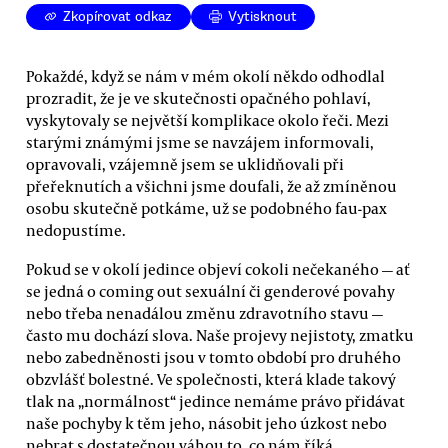
Zkopírovat odkaz
Vytisknout
Pokaždé, když se nám v mém okolí někdo odhodlal
prozradit, že je ve skutečnosti opačného pohlaví,
vyskytovaly se největší komplikace okolo řeči. Mezi
starými známými jsme se navzájem informovali,
opravovali, vzájemně jsem se uklidňovali při
přeřeknutích a všichni jsme doufali, že až zmíněnou
osobu skutečně potkáme, už se podobného fau-pax
nedopustíme.
Pokud se v okolí jedince objeví cokoli nečekaného — ať
se jedná o coming out sexuální či genderové povahy
nebo třeba nenadálou změnu zdravotního stavu —
často mu dochází slova. Naše projevy nejistoty, zmatku
nebo zabedněnosti jsou v tomto období pro druhého
obzvlášť bolestné. Ve společnosti, která klade takový
tlak na „normálnost“ jedince nemáme právo přidávat
naše pochyby k těm jeho, násobit jeho úzkost nebo
nebrat s dostatečnou váhou to, co nám říká.