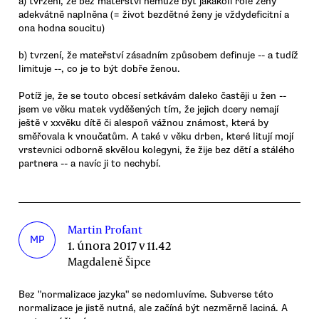
a) tvrzení, že bez mateřství nemůže být jakákoli role ženy
adekvátně naplněna (= život bezdětné ženy je vždydeficitní a
ona hodna soucitu)
b) tvrzení, že mateřství zásadním způsobem definuje -- a tudíž
limituje --, co je to být dobře ženou.
Potíž je, že se touto obcesí setkávám daleko častěji u žen --
jsem ve věku matek vyděšených tím, že jejich dcery nemají
ještě v xxvěku dítě či alespoň vážnou známost, která by
směřovala k vnoučatům. A také v věku drben, které litují mojí
vrstevnici odborně skvělou kolegyni, že žije bez dětí a stálého
partnera -- a navíc ji to nechybí.
Martin Profant
MP
1. února 2017 v 11.42
Magdaleně Šipce
Bez "normalizace jazyka" se nedomluvíme. Subverse této
normalizace je jistě nutná, ale začíná být nezměrně laciná. A