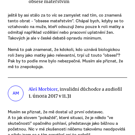
obsese mateřstvím
ještě by asi stálo za to víc se zamyslet nad tím, co znamená
tento obrat - "obsese mateřstvím". Chápal bych, kdyby se to
vztahovalo na muže, kteří odsuzují ženu pouze k roli matky a
odmítají například vzdělání nebo pracovní uplatnění žen.
Takových je ale v české debatě opravdu minimum.
Nemá to pak znamenat, že kdokoli, kdo uznává biologickou
roli ženy jako matky jako relevantní, trpí už touto "obsesí"?
Pak by to podle mne bylo nebezpečné. Musím ale přiznat, že
mě to znepokojuje.
Aleš Morbicer
, invalidní důchodce a audiofil
AM
1. února 2017 v 11.31
Musím se přiznat, že mě dostal už první odstavec.
A to jak slovem "pokaždé", které situaci, že je někdo "ve
skutečnosti" opačného pohlaví, představuje jako běžnou a
početnou. Nic v mé zkušenosti něčemu takovému neodpovídá
a nikdy jsem se s tím nesetkal ani to neřešil.