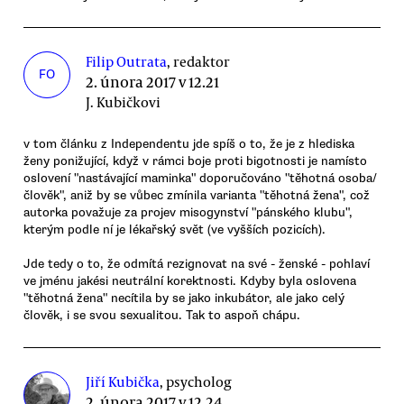
Filip Outrata
, redaktor
FO
2. února 2017 v 12.21
J. Kubičkovi
v tom článku z Independentu jde spíš o to, že je z hlediska
ženy ponižující, když v rámci boje proti bigotnosti je namísto
oslovení "nastávající maminka" doporučováno "těhotná osoba/
člověk", aniž by se vůbec zmínila varianta "těhotná žena", což
autorka považuje za projev misogynství "pánského klubu",
kterým podle ní je lékařský svět (ve vyšších pozicích).
Jde tedy o to, že odmítá rezignovat na své - ženské - pohlaví
ve jménu jakési neutrální korektnosti. Kdyby byla oslovena
"těhotná žena" necítila by se jako inkubátor, ale jako celý
člověk, i se svou sexualitou. Tak to aspoň chápu.
Jiří Kubička
, psycholog
2. února 2017 v 12.24