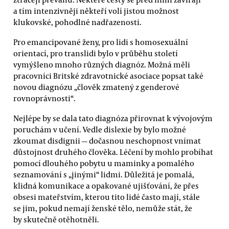
a tím intenzivněji někteří volí jistou možnost
klukovské, pohodlné nadřazenosti.
Pro emancipované ženy, pro lidi s homosexuální
orientací, pro translidi bylo v průběhu století
vymýšleno mnoho různých diagnóz. Možná měli
pracovníci Britské zdravotnické asociace popsat také
novou diagnózu „člověk zmatený z genderové
rovnoprávnosti“.
Nejlépe by se dala tato diagnóza přirovnat k vývojovým
poruchám v učení. Vedle dislexie by bylo možné
zkoumat disdignii — dočasnou neschopnost vnímat
důstojnost druhého člověka. Léčení by mohlo probíhat
pomocí dlouhého pobytu u maminky a pomalého
seznamování s „jinými“ lidmi. Důležitá je pomalá,
klidná komunikace a opakované ujišťování, že přes
obsesi mateřstvím, kterou tito lidé často mají, stále
se jim, pokud nemají ženské tělo, nemůže stát, že
by skutečně otěhotněli.