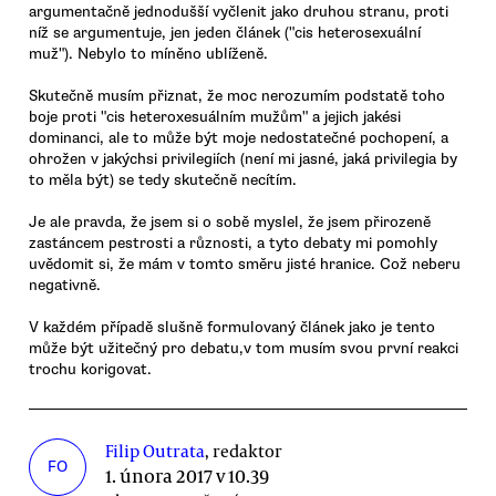
argumentačně jednodušší vyčlenit jako druhou stranu, proti
níž se argumentuje, jen jeden článek ("cis heterosexuální
muž"). Nebylo to míněno ublíženě.
Skutečně musím přiznat, že moc nerozumím podstatě toho
boje proti "cis heteroxesuálním mužům" a jejich jakési
dominanci, ale to může být moje nedostatečné pochopení, a
ohrožen v jakýchsi privilegiích (není mi jasné, jaká privilegia by
to měla být) se tedy skutečně necítím.
Je ale pravda, že jsem si o sobě myslel, že jsem přirozeně
zastáncem pestrosti a různosti, a tyto debaty mi pomohly
uvědomit si, že mám v tomto směru jisté hranice. Což neberu
negativně.
V každém případě slušně formulovaný článek jako je tento
může být užitečný pro debatu,v tom musím svou první reakci
trochu korigovat.
Filip Outrata
, redaktor
FO
1. února 2017 v 10.39