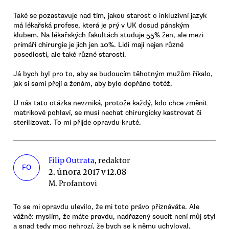
Také se pozastavuje nad tím, jakou starost o inkluzivní jazyk
má lékařská profese, která je prý v UK dosud pánským
klubem. Na lékařských fakultách studuje 55% žen, ale mezi
primáři chirurgie je jich jen 10%. Lidi mají nejen různé
posedlosti, ale také různé starosti.
Já bych byl pro to, aby se budoucím těhotným mužům říkalo,
jak si sami přejí a ženám, aby bylo dopřáno totéž.
U nás tato otázka nevzniká, protože každý, kdo chce změnit
matrikové pohlaví, se musí nechat chirurgicky kastrovat či
sterilizovat. To mi přijde opravdu kruté.
Filip Outrata
, redaktor
FO
2. února 2017 v 12.08
M. Profantovi
To se mi opravdu ulevilo, že mi toto právo přiznáváte. Ale
vážně: myslím, že máte pravdu, nadřazený soucit není můj styl
a snad tedy moc nehrozí, že bych se k němu uchyloval.