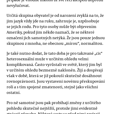
nevylučovat.
Určitá skupina obyvatel je od narození zvyklá na to, že
jim jazyk vždy jde na ruku, zahrnuje je, uzpůsobuje
se jejich rodu. Pro tyto osoby může být objevením
Ameriky, pokud jim někdo naznačí, že se některé
označení jich samotných netýká. Že jsou pouze jednou
skupinou z mnoha, ne obecnou „mírou“, normalitou.
Je také nutno dodat, že tato doba je pro takzvané „cis“
heterosexuální muže v určitém ohledu velmi
komplikovaná. Často vyrůstali ve světě, který jim byl
v určitém ohledu bezmezně nakloněn. Žijí a dospívají
však v době, která se již pokouší skutečně dosáhnout
rovnoprávnosti. Jsou vystaveni novému přeskupování
rolí a s tím spojené zmatenosti, stejně jako všichni
ostatní.
Pro ně samotné jsou pak probíhají změny z určitého
pohledu skutečně nejtěžší, protože jimi evidentně
ztrácejí převahu. Některé cesty se před nimi zavírají