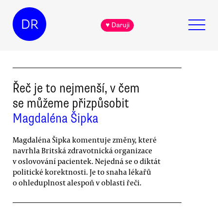
DR
♥ Daruji
Řeč je to nejmenší, v čem
se můžeme přizpůsobit
Magdaléna Šipka
Magdaléna Šipka komentuje změny, které
navrhla Britská zdravotnická organizace
v oslovování pacientek. Nejedná se o diktát
politické korektnosti. Je to snaha lékařů
o ohleduplnost alespoň v oblasti řeči.