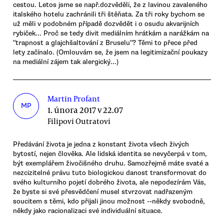
cestou. Letos jsme se např.dozvěděli, že z lavinou zavaleného
italského hotelu zachránili tři štěňata. Za tři roky bychom se
už měli v podobném případě dozvědět i o osudu akvarijních
rybiček... Proč se tedy divit mediálním hrátkám a narážkám na
"trapnost a glajchšaltování z Bruselu"? Těmi to přece před
lety začínalo. (Omlouvám se, že jsem na legitimizační poukazy
na mediální zájem tak alergický...)
Martin Profant
MP
1. února 2017 v 22.07
Filipovi Outratovi
Předávání života je jedna z konstant života všech živých
bytostí, nejen člověka. Ale lidská identita se nevyčerpá v tom,
být exemplářem živočišného druhu. Samozřejmě máte svaté a
nezcizitelné právu tuto biologickou danost transformovat do
svého kulturního pojetí dobrého života, ale nepodezírám Vás,
že byste si své přesvědčení musel stvrzovat nadřazeným
soucitem s těmi, kdo přijali jinou možnost --někdy svobodně,
někdy jako racionalizaci své individuální situace.