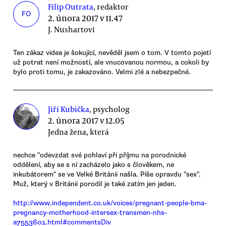
Filip Outrata
, redaktor
FO
2. února 2017 v 11.47
J. Nushartovi
Ten zákaz videa je šokující, nevěděl jsem o tom. V tomto pojetí
už potrat není možností, ale vnucovanou normou, a cokoli by
bylo proti tomu, je zakazováno. Velmi zlé a nebezpečné.
Jiří Kubička
, psycholog
2. února 2017 v 12.05
Jedna žena, která
nechce "odevzdat své pohlaví při příjmu na porodnické
oddělení, aby se s ní zacházelo jako s člověkem, ne
inkubátorem" se ve Velké Británii našla. Píše opravdu "sex".
Muž, který v Británii porodil je také zatím jen jeden.
http://www.independent.co.uk/voices/pregnant-people-bma-
pregnancy-motherhood-intersex-transmen-nhs-
a7553601.html#commentsDiv