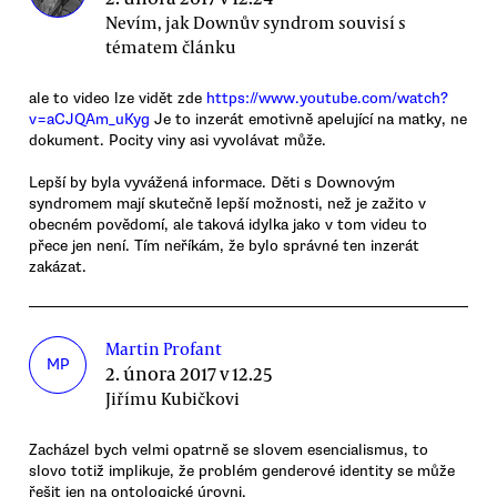
Nevím, jak Downův syndrom souvisí s
tématem článku
ale to video lze vidět zde
https://www.youtube.com/watch?
v=aCJQAm_uKyg
Je to inzerát emotivně apelující na matky, ne
dokument. Pocity viny asi vyvolávat může.
Lepší by byla vyvážená informace. Děti s Downovým
syndromem mají skutečně lepší možnosti, než je zažito v
obecném povědomí, ale taková idylka jako v tom videu to
přece jen není. Tím neříkám, že bylo správné ten inzerát
zakázat.
Martin Profant
MP
2. února 2017 v 12.25
Jiřímu Kubičkovi
Zacházel bych velmi opatrně se slovem esencialismus, to
slovo totiž implikuje, že problém genderové identity se může
řešit jen na ontologické úrovni.