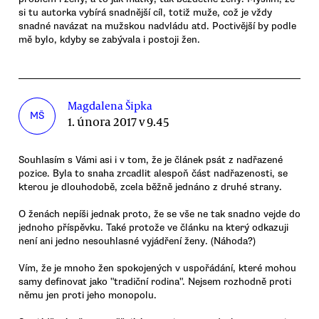
si tu autorka vybírá snadnější cíl, totiž muže, což je vždy
snadné navázat na mužskou nadvládu atd. Poctivější by podle
mě bylo, kdyby se zabývala i postoji žen.
Magdalena Šipka
MŠ
1. února 2017 v 9.45
Souhlasím s Vámi asi i v tom, že je článek psát z nadřazené
pozice. Byla to snaha zrcadlit alespoň část nadřazenosti, se
kterou je dlouhodobě, zcela běžně jednáno z druhé strany.
O ženách nepíši jednak proto, že se vše ne tak snadno vejde do
jednoho příspěvku. Také protože ve článku na který odkazuji
není ani jedno nesouhlasné vyjádření ženy. (Náhoda?)
Vím, že je mnoho žen spokojených v uspořádání, které mohou
samy definovat jako "tradiční rodina". Nejsem rozhodně proti
němu jen proti jeho monopolu.