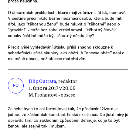
proto neúčinná.
O absurdních překladech, které mají zdůraznit útisk, nemluvě.
V češtině přeci nikdo běžně neoznačí osobu, která bude mít
dítě, jako "těhotnou ženu", bude mluvit o "těhotné" nebo o
"gravidní". Jenže bez toho ztrácí smysl i "těhotný člověk" --
copakv češtině může být těhotný někdo jiný?
Přecitlivělé vyhledávání útisku příliš snadno sklouzne k
sebedefinici určité skupiny jako oběti. A "obcese obětí" není o
nic méně obsecí, než obcese mateřstvím.
Filip Outrata
, redaktor
FO
1. února 2017 v 20.06
M. Profantovi - obsese
Za sebe bych to asi formuloval tak, že předávání života je
jednou ze základních konstant lidské existence. Do jisté míry je
opravdu tím, co základním způsobem definuje, co je to být
ženou, ale stejně tak i mužem.