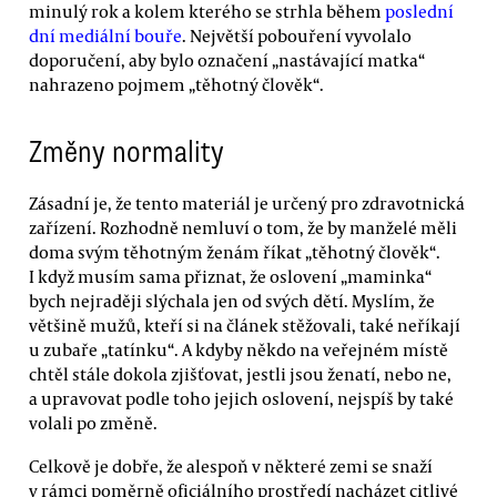
minulý rok a kolem kterého se strhla během
poslední
dní mediální bouře
. Největší pobouření vyvolalo
doporučení, aby bylo označení „nastávající matka“
nahrazeno pojmem „těhotný člověk“.
Změny normality
Zásadní je, že tento materiál je určený pro zdravotnická
zařízení. Rozhodně nemluví o tom, že by manželé měli
doma svým těhotným ženám říkat „těhotný člověk“.
I když musím sama přiznat, že oslovení „maminka“
bych nejraději slýchala jen od svých dětí. Myslím, že
většině mužů, kteří si na článek stěžovali, také neříkají
u zubaře „tatínku“. A kdyby někdo na veřejném místě
chtěl stále dokola zjišťovat, jestli jsou ženatí, nebo ne,
a upravovat podle toho jejich oslovení, nejspíš by také
volali po změně.
Celkově je dobře, že alespoň v některé zemi se snaží
v rámci poměrně oficiálního prostředí nacházet citlivé