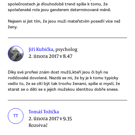
společnostech je dlouhodobě trend spíše k tomu, že
společenské role jsou genderem determinované méně.
Nejsem si jist tím, že jsou muži mateřstvím posedlí více než
ženy.
Jiří Kubička
, psycholog
2. února 2017 v 8.47
Díky své profesi znám dost mužů,kteří jsou či byli na
rodičovské dovolené. Nezdá se mi, že by je k tomu typicky
vedlo to, že se cítí být tak trochu ženami, spíše si myslí, že
starat se o děti se s jejich mužskou identitou dobře snese.
Tomáš Tožička
TT
2. února 2017 v 9.35
Rozsévač