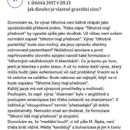
IH
1. února 2017 v 20.13
Jak dlouho je vlastně gravidní slon?
Domnívám se, že výraz těhotná není běžně chápán jako
zpodstatnělé přídavné jméno. Třeba nápis "Těhotné mají
přednost" by vypadal spíše jako dovětek. Už vůbec není ovšem
normální napsat "těhotní mají přednost". Výraz "těhotné
pacientky" bude sice možný, ale jsou opravdu všechny
oslovované pacientkami? Nežádoucí asociace a pocit
nepřirozeného slovního spojení navodí také formulace o
"těhotných návštěvnicích či klientkách". Co je komu po tom,
jestli je klientka v jiném stavu. A už tu máme další výraz, který
může budit (jako eufemismus) víc než problémy! Vracím se k
té cedulce na začátku: Bude nakonec asi nejlepší, když na ni
bude napsáno "Těhotné ženy mají přednost".
Každý jazyk má své výrazové prostředky a možnosti.
Pochopím, že např. výraz "chairman" bylo v angličtině s
postupem emancipace žen třeba zobecnit na chairperson". V
češtině je "oboupohlavní" termín "předsedající" již dobře
zpodstatnělý. Nemusím snad ani dodávat, že formulace
"Těhotní lidé mají přednost" je stupidní.
Domnívám se, že "mediální bouři", o níž píše M. Šipka, není
třeba brát vážně. Média "kandidují" a bulvarizace je jim k tomu