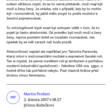
ovšem většinou myslí, že se to nemá přehánět, muži mají být
muži a ženy ženy. Je otázka, zda v případě, kdy by to mohlo
být i rovnoměrně, by ještě mělo smysl to podle mužství a
ženství pojmenovávat.
Tu ontologičnost bych snad byl schopen vidět v tom, že to
pojetí je často ahistorické. Od pravěku byli muži muži a ženy
ženy, teprve poslední době se tozačalo rozmazávat, ten
úpadek by se měl zarazit než bude pozdě.
Ahistoričnost neplatí ale například pro Talcotta Parsonśe,
který mluví o instrumentální mužské a expresivní ženské roli.
Ten si myslel, že pevné rozdělení rolí je atributem a potřebou
moderní industriální společnosti – řekněme USA cca. 1950, o
hodně dříve tak potřebné nebylo. Psal vlastně krátce před
druhou vlnou feminismu.
Martin Profant
MP
2. února 2017 v 18.57
Jiřímu Kubičkovi