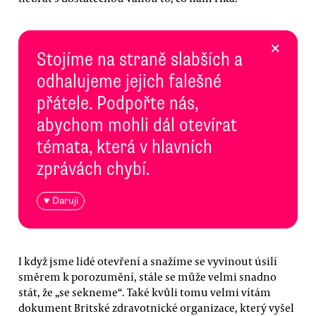
×
Stojíme na straně slabších a
odhalujeme jejich falešné
přátele. Podpořte nás,
abychom mohli dál otevírat
témata, která v hlavních
zprávách chybí.
♥ Daruji
I když jsme lidé otevření a snažíme se vyvinout úsilí
směrem k porozumění, stále se může velmi snadno
stát, že „se sekneme“. Také kvůli tomu velmi vítám
dokument Britské zdravotnické organizace, který vyšel