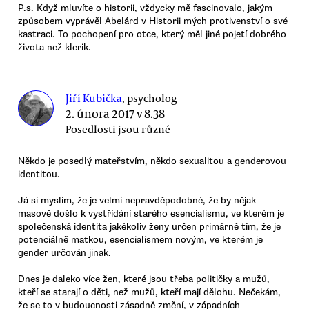
P.s. Když mluvíte o historii, vždycky mě fascinovalo, jakým
způsobem vyprávěl Abelárd v Historii mých protivenství o své
kastraci. To pochopení pro otce, který měl jiné pojetí dobrého
života než klerik.
Jiří Kubička
, psycholog
2. února 2017 v 8.38
Posedlosti jsou různé
Někdo je posedlý mateřstvím, někdo sexualitou a genderovou
identitou.
Já si myslím, že je velmi nepravděpodobné, že by nějak
masově došlo k vystřídání starého esencialismu, ve kterém je
společenská identita jakékoliv ženy určen primárně tím, že je
potenciálně matkou, esencialismem novým, ve kterém je
gender určován jinak.
Dnes je daleko více žen, které jsou třeba političky a mužů,
kteří se starají o děti, než mužů, kteří mají dělohu. Nečekám,
že se to v budoucnosti zásadně změní, v západních