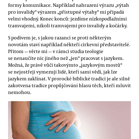
formy komunikace. Například nahrazení výrazu „výtah
pro invalidy“ výrazem „přístupné výtahy“ mi připadá
velmi vhodný. Konec konců: jezdíme nízkopodlažními
tramvajemi, nikoli tramvajemi pro invalidy a kočárky.
S podivem je, s jakou razancí se proti některým
novotám staví například někteří církevní představitelé.
Přitom — věrte mi — v rámci studia teologie
se nenaučíte nic jiného než „jen“ pracovat s jazykem.
Možná, že právě vůči takovýmto „jazykovým mostů“
se nejostřeji vymezují lidé, kteří sami vědí, jak lze
jazykem zaklínat. V prorocké biblické tradici je ale silně
zakotvena tradice propůjčování hlasu těch, kteří mluvit
nemohou.