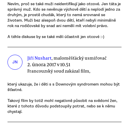
Nevím, proč se také muži neidentifikují jako otcové. Jen táta je
správný muž. Kdo se nevěnuje výchově dětí a neplodí jedno za
druhým, je prostě chudák, který to nemá srovnané se
životem. Muži bez alespoň dvou dětí, kteří nebyli minimálně
rok na rodičovské by snad ani neměli mít volební právo.
A téhle diskuse by se také měli účastnit jen otcové :-)
Jiří Nushart
, maloměšťácký usmiřovač
JN
2. února 2017 v 10.51
Francouzský soud zakázal film,
který ukazuje, že i děti s s Downovým syndromem mohou být
šťastné.
Takový film by totiž mohl negativně působit na svědomí žen,
které z tohoto důvodu podstoupily potrat, nebo se k němu
chystají.