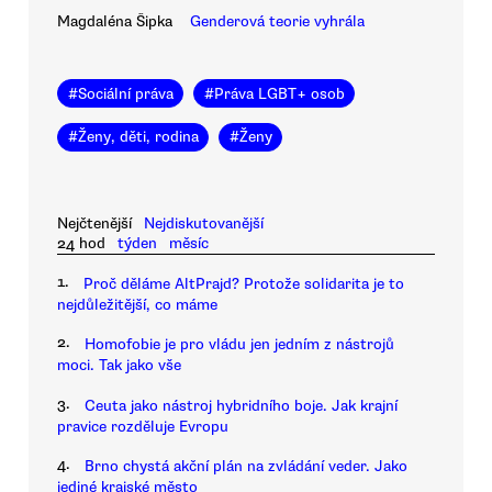
Magdaléna Šipka
Genderová teorie vyhrála
#
Sociální práva
#
Práva LGBT+ osob
#
Ženy, děti, rodina
#
Ženy
Nejčtenější
Nejdiskutovanější
24 hod
týden
měsíc
1.
Proč děláme AltPrajd? Protože solidarita je to
nejdůležitější, co máme
2.
Homofobie je pro vládu jen jedním z nástrojů
moci. Tak jako vše
3.
Ceuta jako nástroj hybridního boje. Jak krajní
pravice rozděluje Evropu
4.
Brno chystá akční plán na zvládání veder. Jako
jediné krajské město