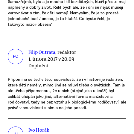
Samozřejmě, bylo a je mnoho lidí bezdětných, kteří přesto mají
naplněný a dobrý život. Řekl bych ale, že i oni se nějak musejí
vyrovnávat s tím, že děti nemají. Nemyslím, že je to prostě
jednoduché buď / anebo, je to hlubší. Co byste řekl, je
takovýto názor obsesí?
Filip Outrata
, redaktor
FO
1. února 2017 v 20.09
Doplnění
Připomíná se teď v této souvislosti, že i v historii je řada žen,
které děti neměly, mimo jiné se mluví třeba o světicích. Tam je
ale třeba připomenout, že u nich (stejně jako u kněží) byl
celibát chápán jako jiná, alternativní forma manželství a
rodičovství, tedy ne bez vztahu k biologickému rodičovství, ale
právě v souvislosti s ním a na jeho pozadí.
Ivo Horák