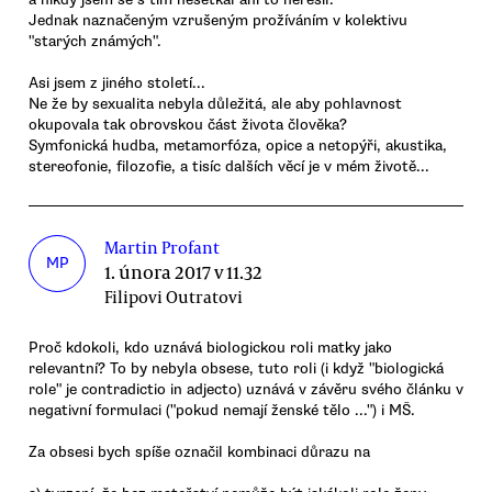
Jednak naznačeným vzrušeným prožíváním v kolektivu
"starých známých".
Asi jsem z jiného století...
Ne že by sexualita nebyla důležitá, ale aby pohlavnost
okupovala tak obrovskou část života člověka?
Symfonická hudba, metamorfóza, opice a netopýři, akustika,
stereofonie, filozofie, a tisíc dalších věcí je v mém životě...
Martin Profant
MP
1. února 2017 v 11.32
Filipovi Outratovi
Proč kdokoli, kdo uznává biologickou roli matky jako
relevantní? To by nebyla obsese, tuto roli (i když "biologická
role" je contradictio in adjecto) uznává v závěru svého článku v
negativní formulaci ("pokud nemají ženské tělo ...") i MŠ.
Za obsesi bych spíše označil kombinaci důrazu na