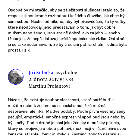
Osobně by mi stačilo, aby se záležitostí slušnosti stalo to, že
respektuji soukromé rozhodnutí každého člověka, jak chce být
sám sebou. Nechci od nikoho, aby byl přesvědčen, že ty volby,
které neodpovídají jeho představám o tom, jak být dobře
mužem nebo ženou, jsou stejně dobré jako ta jeho -- anebo
třeba jen, že nepředstavují určité společenské riziko. Ostatně
já se také nedomnívám, že by tradiční patriarchální rodina byla
prostá rizik.
Jiří Kubička
, psycholog
2. února 2017 v 17.33
Martinu Profantovi
Názoru, že existuje soubor vlastností, které patří buď k
mužům nebo k ženám, se esencialismus říká možná
nesprávně, ale říká. Má dvě podoby. Podle první všechny ženy
pečující, empatické, emočně expresivní apod buď jsou nebo by
být měly. Podle druhé je cosi jako ženský a mužský princip,
který se projevuje u obou pohlaví, muži mají v různé míře svou
ženskou stránku, ženy mužskou. Zastánci tohoto názoru si