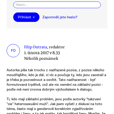
Přihlásit →
Zapomněli jste heslo?
Filip Outrata
, redaktor
FO
1. února 2017 v 8.33
Několik poznámek
Autorka píše tak trochu z nadřazené pozice, z pozice někoho
moudřejšího, kdo je dál, ví víc a poučuje ty, kdo jsou zaostalí a
je třeba je pozvednout a osvítit. Tato nadřazenost - byť
formulovaná trpělivě, což ale nic nemění na základní pozici -
podle mě není zrovna dobrým východiskem k dialogu.
Ti, kdo mají základní problém, jsou podle autorky "takzvaní
"cis" heterosexuální muži". Jak jsem vyčetl z diskusí na toto
téma, často mají s genderově korektním vyjadřováním
problém i ženy, a to jak matky, tak bezdětné ženy. Myslím, že