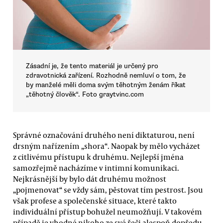
Zásadní je, že tento materiál je určený pro
zdravotnická zařízení. Rozhodně nemluví o tom, že
by manželé měli doma svým těhotným ženám říkat
„těhotný člověk“. Foto graytvinc.com
Správné označování druhého není diktaturou, není
drsným nařízením „shora“. Naopak by mělo vycházet
z citlivému přístupu k druhému. Nejlepší jména
samozřejmě nacházíme v intimní komunikaci.
Nejkrásnější by bylo dát druhému možnost
„pojmenovat“ se vždy sám, pěstovat tím pestrost. Jsou
však profese a společenské situace, které takto
individuální přístup bohužel neumožňují. V takovém
případě je vhodné nikoho ze své řeči alespoň dopředu