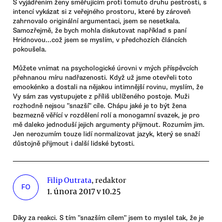
S vyjádřením ženy směřujícím proti tomuto druhu pestrosti, s
intencí vykázat si z veřejného prostoru, které by zároveň
zahrnovalo originální argumentaci, jsem se nesetkala.
Samozřejmě, že bych mohla diskutovat například s paní
Hridnovou...což jsem se myslím, v předchozích článcích
pokoušela.
Můžete vnímat na psychologické úrovni v mých příspěvcích
přehnanou míru nadřazenosti. Když už jsme otevřeli toto
emookénko a dostali na nějakou intimnější rovinu, myslím, že
Vy sám zas vystupujete z příliš ublíženého postoje. Muži
rozhodně nejsou "snazší" cíle. Chápu jaké je to být žena
bezmezně věřící v rozdělení rolí a monogamní svazek, je pro
mě daleko jednoduší jejich argumenty přijmout. Rozumím jim.
Jen nerozumím touze lidí normalizovat jazyk, který se snaží
důstojně přijmout i další lidské bytosti.
Filip Outrata
, redaktor
FO
1. února 2017 v 10.25
Díky za reakci. S tím "snazším cílem" jsem to myslel tak, že je