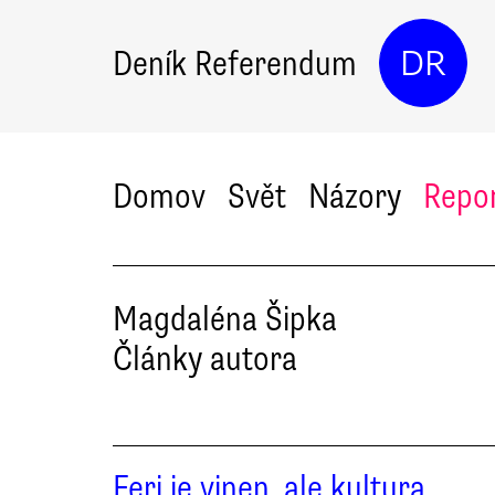
Deník Referendum
DR
Domov
Svět
Názory
Repo
Magdaléna
Šipka
Články autora
Feri je vinen, ale kultura