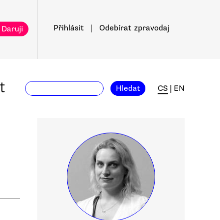
Přihlásit
|
Odebírat
zpravodaj
 Daruji
t
Hledat
CS
|
EN