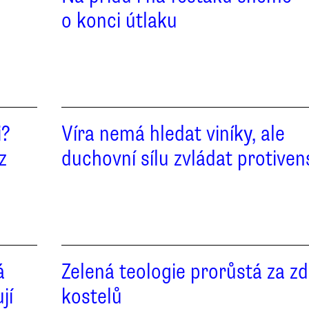
o konci útlaku
i?
Víra nemá hledat viníky, ale
z
duchovní sílu zvládat protiven
á
Zelená teologie prorůstá za zd
jí
kostelů