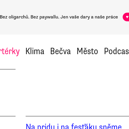
Bez oligarchů. Bez paywallu.
Jen vaše dary a naše práce
♥
rtérky
Klima
Bečva
Město
Podcas
Na pridu i na fesťáku sněme