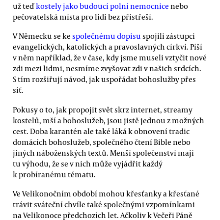
už teď
kostely jako budoucí polní nemocnice
nebo
pečovatelská místa pro lidi bez přístřeší.
V Německu se ke
společnému dopisu
spojili zástupci
evangelických, katolických a pravoslavných církví. Píší
v něm například, že v čase, kdy jsme museli vztyčit nové
zdi mezi lidmi, nesmíme zvyšovat zdi v našich srdcích.
S tím rozšiřují návod, jak uspořádat bohoslužby přes
síť.
Pokusy o to, jak propojit svět skrz internet, streamy
kostelů, mší a bohoslužeb, jsou jistě jednou z možných
cest. Doba karantén ale také láká k obnovení tradic
domácích bohoslužeb, společného čtení Bible nebo
jiných náboženských textů. Menší společenství mají
tu výhodu, že se v nich může vyjádřit každý
k probíranému tématu.
Ve Velikonočním období mohou křesťanky a křesťané
trávit sváteční chvíle také společnými vzpomínkami
na Velikonoce předchozích let. Ačkoliv k Večeři Páně