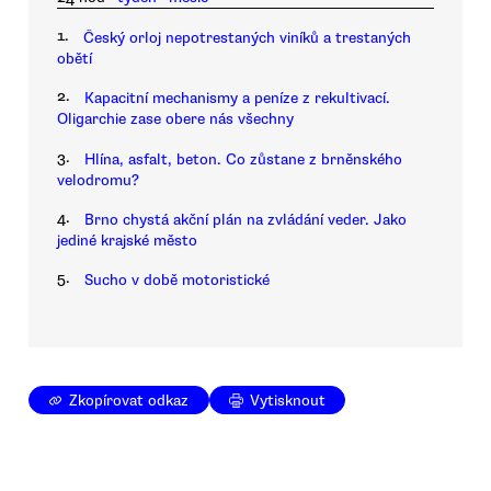
1.
Český orloj nepotrestaných viníků a trestaných
obětí
2.
Kapacitní mechanismy a peníze z rekultivací.
Oligarchie zase obere nás všechny
3.
Hlína, asfalt, beton. Co zůstane z brněnského
velodromu?
4.
Brno chystá akční plán na zvládání veder. Jako
jediné krajské město
5.
Sucho v době motoristické
Zkopírovat odkaz
Vytisknout