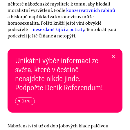
některé náboženské myslitele k tomu, aby hledali
moralistní vysvětlení. Podle
konzervativních rabínů
a biskupů například za koronovirus může
homosexualita. Polští kněží ještě viní obvyklé
podezřelé —
nesezdaně žijící a potraty
. Tentokrát jsou
podezřelí ještě Číňané a netopýři.
×
Unikátní výběr informací ze
světa, které v češtině
nenajdete nikde jinde.
Podpořte Deník Referendum!
♥ Daruji
Náboženství si už od dob Jobových klade palčivou