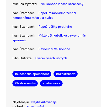
Mikuláš Vymětal
Velikonoce v čase karantény
Ivan Štampach
Papež mimořádně žehnal
nemocnému městu a světu
Ivan Štampach
Papež pěšky proti viru
Ivan Štampach
Může být katolická církev u nás
spasena?
Ivan Štampach
Revoluční Velikonoce
Filip Outrata
Svátek všech ubitých
#
Občanská společnost
#
Křesťanství
#
Náboženství
#
Velikonoce
Nejčtenější
Nejdiskutovanější
24 hod
týden
měsíc