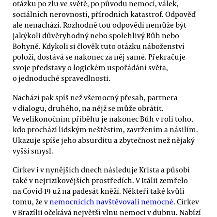
otázku po zlu ve světě, po původu nemocí, válek,
sociálních nerovností, přírodních katastrof. Odpověď
ale nenachází. Rozhodně tou odpovědí nemůže být
jakýkoli důvěryhodný nebo spolehlivý Bůh nebo
Bohyně. Kdykoli si člověk tuto otázku náboženství
položí, dostává se nakonec za něj samé. Překračuje
svoje představy o logickém uspořádání světa,
o jednoduché spravedlnosti.
Nachází pak spíš než všemocný přesah, partnera
v dialogu, druhého, na nějž se může obrátit.
Ve velikonočním příběhu je nakonec Bůh v roli toho,
kdo prochází lidským neštěstím, zavržením a násilím.
Ukazuje spíše jeho absurditu a zbytečnost než nějaký
vyšší smysl.
Církev i v nynějších dnech následuje Krista a působí
také v nejrizikovějších prostředích. V Itálii zemřelo
na Covid-19 už na padesát kněží. Někteří také kvůli
tomu, že v
nemocnicích navštěvovali nemocné
. Církev
v Brazílii očekává největší vlnu nemoci v dubnu. Nabízí