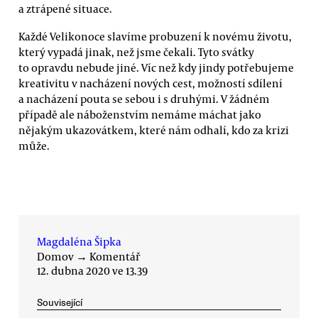
a ztrápené situace.
Každé Velikonoce slavíme probuzení k novému životu,
který vypadá jinak, než jsme čekali. Tyto svátky
to opravdu nebude jiné. Víc než kdy jindy potřebujeme
kreativitu v nacházení nových cest, možností sdílení
a nacházení pouta se sebou i s druhými. V žádném
případě ale náboženstvím nemáme máchat jako
nějakým ukazovátkem, které nám odhalí, kdo za krizi
může.
Magdaléna Šipka
Domov
→
Komentář
12. dubna 2020 ve 13.39
Související