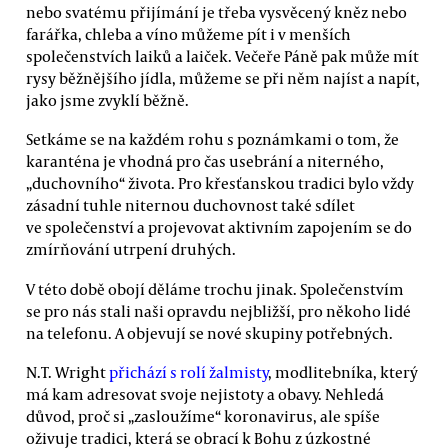
nebo svatému přijímání je třeba vysvěcený kněz nebo
farářka, chleba a víno můžeme pít i v menších
společenstvích laiků a laiček. Večeře Páně pak může mít
rysy běžnějšího jídla, můžeme se při něm najíst a napít,
jako jsme zvyklí běžně.
Setkáme se na každém rohu s poznámkami o tom, že
karanténa je vhodná pro čas usebrání a niterného,
„duchovního“ života. Pro křesťanskou tradici bylo vždy
zásadní tuhle niternou duchovnost také sdílet
ve společenství a projevovat aktivním zapojením se do
zmírňování utrpení druhých.
V této době obojí děláme trochu jinak. Společenstvím
se pro nás stali naši opravdu nejbližší, pro někoho lidé
na telefonu. A objevují se nové skupiny potřebných.
N.T. Wright
přichází s rolí žalmisty
, modlitebníka, který
má kam adresovat svoje nejistoty a obavy. Nehledá
důvod, proč si „zasloužíme“ koronavirus, ale spíše
oživuje tradici, která se obrací k Bohu z úzkostné