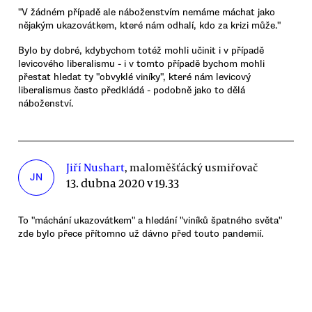
"V žádném případě ale náboženstvím nemáme máchat jako
nějakým ukazovátkem, které nám odhalí, kdo za krizi může."
Bylo by dobré, kdybychom totéž mohli učinit i v případě
levicového liberalismu - i v tomto případě bychom mohli
přestat hledat ty "obvyklé viníky", které nám levicový
liberalismus často předkládá - podobně jako to dělá
náboženství.
Jiří Nushart
, maloměšťácký usmiřovač
JN
13. dubna 2020 v 19.33
To "máchání ukazovátkem" a hledání "viníků špatného světa"
zde bylo přece přítomno už dávno před touto pandemií.