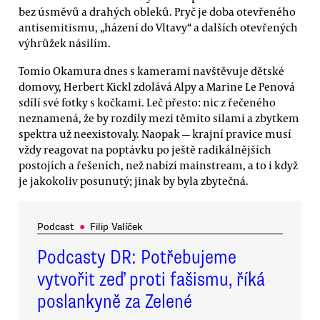
bez úsměvů a drahých obleků. Pryč je doba otevřeného
antisemitismu, „házení do Vltavy“ a dalších otevřených
výhrůžek násilím.
Tomio Okamura dnes s kamerami navštěvuje dětské
domovy, Herbert Kickl zdolává Alpy a Marine Le Penová
sdílí své fotky s kočkami. Leč přesto: nic z řečeného
neznamená, že by rozdíly mezi těmito silami a zbytkem
spektra už neexistovaly. Naopak — krajní pravice musí
vždy reagovat na poptávku po ještě radikálnějších
postojích a řešeních, než nabízí mainstream, a to i když
je jakokoliv posunutý; jinak by byla zbytečná.
Podcast
●
Filip Valíček
Podcasty DR: Potřebujeme
vytvořit zeď proti fašismu, říká
poslankyně za Zelené