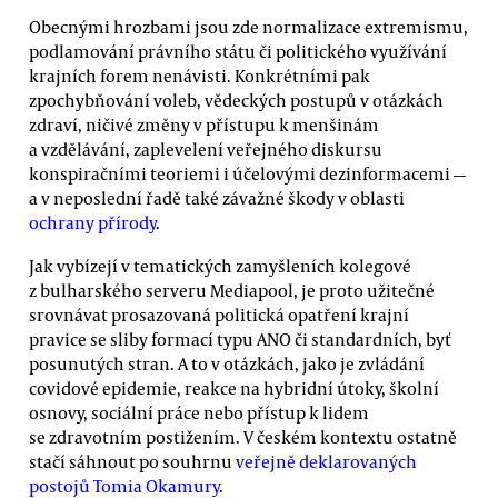
Obecnými hrozbami jsou zde normalizace extremismu,
podlamování právního státu či politického využívání
krajních forem nenávisti. Konkrétními pak
zpochybňování voleb, vědeckých postupů v otázkách
zdraví, ničivé změny v přístupu k menšinám
a vzdělávání, zaplevelení veřejného diskursu
konspiračními teoriemi i účelovými dezinformacemi —
a v neposlední řadě také závažné škody v oblasti
ochrany přírody
.
Jak vybízejí v tematických zamyšleních kolegové
z bulharského serveru Mediapool, je proto užitečné
srovnávat prosazovaná politická opatření krajní
pravice se sliby formací typu ANO či standardních, byť
posunutých stran. A to v otázkách, jako je zvládání
covidové epidemie, reakce na hybridní útoky, školní
osnovy, sociální práce nebo přístup k lidem
se zdravotním postižením. V českém kontextu ostatně
stačí sáhnout po souhrnu
veřejně deklarovaných
postojů Tomia Okamury
.