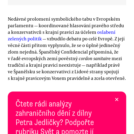
Nedávné prolomení symbolického tabu v Evropském
parlamentu — koordinované hlasování pravého středu
a konzervativců s krajní pravicí za účelem
oslabení
zelených politik
— vzbudilo debatu po celé Evropě. Z její
věcné části přitom vyplynulo, že se o úplně jedinečný
zlom nejedná. Španělský Confidencial připomíná, že
v řadě evropských zemí pověstný
cordon sanitair
e mezi
tradiční a krajní pravicí neexistuje — například právě
ve Španělsku se konzervativci z Lidové strany spojují
s krajně pravicovým Voxem pravidelně a zcela otevřeně.
×
Čtete rádi analýzy
zahraničního dění z dílny
Petra Jedličky? Podpořte
rubriku Svět a pomozte jí