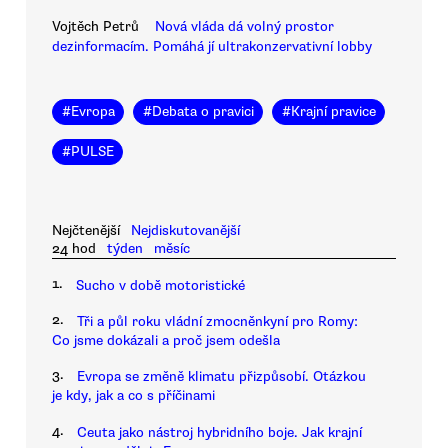
Vojtěch Petrů
Nová vláda dá volný prostor
dezinformacím. Pomáhá jí ultrakonzervativní lobby
#
Evropa
#
Debata o pravici
#
Krajní pravice
#
PULSE
Nejčtenější
Nejdiskutovanější
24 hod
týden
měsíc
1.
Sucho v době motoristické
2.
Tři a půl roku vládní zmocněnkyní pro Romy:
Co jsme dokázali a proč jsem odešla
3.
Evropa se změně klimatu přizpůsobí. Otázkou
je kdy, jak a co s příčinami
4.
Ceuta jako nástroj hybridního boje. Jak krajní