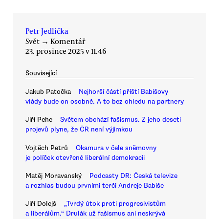
Petr Jedlička
Svět
→
Komentář
23. prosince 2025 v 11.46
Související
Jakub Patočka
Nejhorší částí příští Babišovy
vlády bude on osobně. A to bez ohledu na partnery
Jiří Pehe
Světem obchází fašismus. Z jeho deseti
projevů plyne, že ČR není výjimkou
Vojtěch Petrů
Okamura v čele sněmovny
je políček otevřené liberální demokracii
Matěj Moravanský
Podcasty DR: Česká televize
a rozhlas budou prvními terči Andreje Babiše
Jiří Dolejš
„Tvrdý útok proti progresivistům
a liberálům.“ Drulák už fašismus ani neskrývá