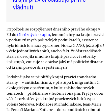
vládnutí
Připočte-li se rozptýlenost dnešního pravého okraje v
EU do
tří různých skupin
, fenomén hry na krajní pravici
v podání různých politických podnikatelů, existence
hybridních formací typu Smer, Fidesz či ANO, jež stojí už
v čele jednotlivých států, anebo fakt, že část tradičních
stran si osvojila mnohé z krajně pravicové rétoriky
i přístupů, vnucuje se otázka: jaký má politický distanc
od krajní pravice dnes ještě smysl?
Podobně jako se přiblížily krajní pravici standardní
strany — v antiislamismu, v přístupu k migrantům či
ekologickým opatřením, v kulturně-hodnotových
tématech — přiblížila se v lecčem i ona jim. Pryč je doba
věčně rozhořčených krajně pravicových lídrů typu
Volena Siderova, Nikolaose Michaloliakose, Jean-Marie
Le Pena či Mariana Kotleby — doba pouličních tribunů