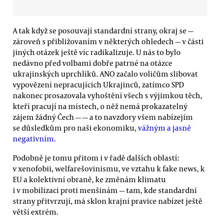
A tak když se posouvají standardní strany, okraj se —
zároveň s přibližovaním v některých ohledech — v části
jiných otázek ještě víc radikalizuje. U nás to bylo
nedávno před volbami dobře patrné na otázce
ukrajinských uprchlíků. ANO začalo voličům slibovat
vypovězení nepracujících Ukrajinců, zatímco SPD
nakonec prosazovala vyhoštění všech s výjimkou těch,
kteří pracují na místech, o něž nemá prokazatelný
zájem žádný Čech — — a to navzdory všem nabízejím
se důsledkům pro naši ekonomiku,
vážným a jasně
negativním
.
Podobně je tomu přitom i v řadě dalších oblastí:
v xenofobii, welfarešovinismu, ve vztahu k fake news, k
EU a kolektivní obraně, ke změnám klimatu
i v mobilizaci proti menšinám — tam, kde standardní
strany přitvrzují, má sklon krajní pravice nabízet ještě
větší extrém.