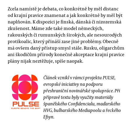
Zcela namístě je debata, co konkrétně by měl distanc
od krajní pravice znamenat a jak konkrétně by měl být
naplňován. K dispozici je finská, dánská či nizozemská
zkušenost. Máme zde také model německých,
rakouských či rumunských širokých, ale nesourodých
protikoalic, který přináší zase jiné problémy. Obecně
má ovšem daný přístup smysl stále. Rusku, oligarchům
ani škodičům přírody konečně akceptace krajní pravice
plány nijak neztěžuje, spíše naopak.
Článek vznikl v rámci projektu PULSE,
evropské iniciativy na podporu
přeshraniční novinářské spolupráce. Při
přípravě textu byly využity materiály
španělského Confidencialu, maďarského
HVG, bulharského Mediapoolu a řeckého
Efsyn.