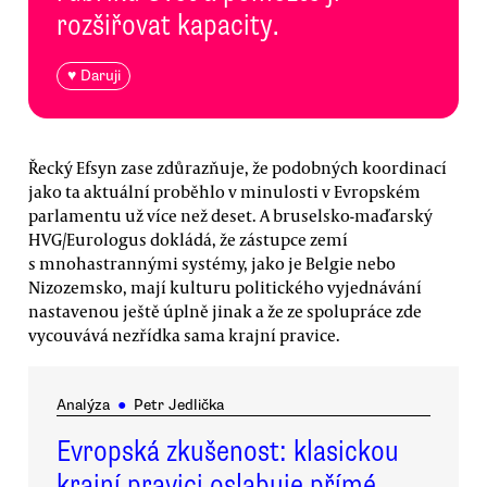
rozšiřovat kapacity.
♥ Daruji
Řecký Efsyn zase zdůrazňuje, že podobných koordinací
jako ta aktuální proběhlo v minulosti v Evropském
parlamentu už více než deset. A bruselsko-maďarský
HVG/Eurologus dokládá, že zástupce zemí
s mnohastrannými systémy, jako je Belgie nebo
Nizozemsko, mají kulturu politického vyjednávání
nastavenou ještě úplně jinak a že ze spolupráce zde
vycouvává nezřídka sama krajní pravice.
Analýza
●
Petr Jedlička
Evropská zkušenost: klasickou
krajní pravici oslabuje přímé