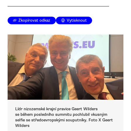
Zkopírovat odkaz
Vytisknout
Lídr nizozemské krajní pravice Geert Wilders
se během posledního summitu pochlubil vkusným
selfie se středoevropskými souputníky. Foto X Geert
Wilders