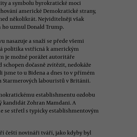
tity a symbolu byrokratické moci
hování americké Demokratické strany,
ned několikrát. Nejviditelněji však
im ho uzmul Donald Trump.
vu nasazuje a snaží se přede všemi
ová politika vstřícná k americkým
m je možné porážet autoritáře
d schopen dočasně zvítězit, nedokáže
li jsme to u Bidena a dnes to v přímém
 Starmerových labouristů v Británii.
 demokratickému establishmentu ozdobu
ový kandidát Zohran Mamdani. A
e se střetl s typicky establishmentovým
í čeští novináři tváří, jako kdyby byl