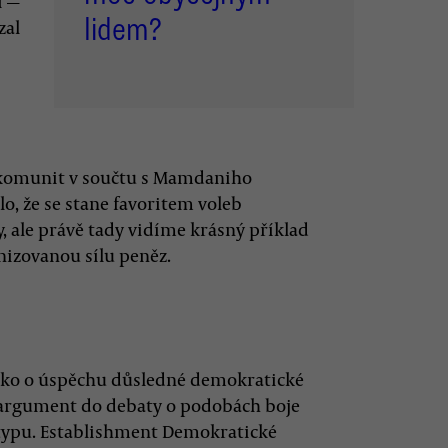
i —
lidem?
zal
komunit v součtu s Mamdaniho
o, že se stane favoritem voleb
, ale právě tady vidíme krásný příklad
anizovanou sílu peněz.
ako o úspěchu důsledné demokratické
ný argument do debaty o podobách boje
typu. Establishment Demokratické