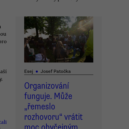
m
iou
pro
aší
Esej
●
Josef Patočka
y.
Organizování
funguje. Může
„řemeslo
rozhovoru“ vrátit
tali
moc obyčejným