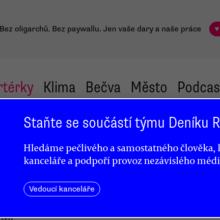
Bez oligarchů. Bez paywallu.
Jen vaše dary a naše práce
♥
rtérky
Klima
Bečva
Město
Podcas
Staňte se součástí týmu Deníku
Hledáme pečlivého a samostatného člověka, k
iů
kanceláře a podpoří provoz nezávislého médi
Vedoucí kanceláře
ratů