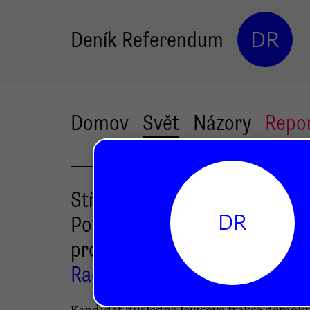
Deník Referendum
DR
Domov
Svět
Názory
Repo
Středová politika prohrává.
DR
Potřebujeme milion Mamdan
pro demokracii
Radek Kubala
Kandidát důsledně levicové frakce demok