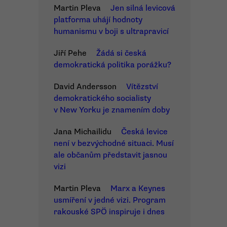
Martin Pleva
Jen silná levicová
platforma uhájí hodnoty
humanismu v boji s ultrapravicí
Jiří Pehe
Žádá si česká
demokratická politika porážku?
David Andersson
Vítězství
demokratického socialisty
v New Yorku je znamením doby
Jana Michailidu
Česká levice
není v bezvýchodné situaci. Musí
ale občanům představit jasnou
vizi
Martin Pleva
Marx a Keynes
usmíření v jedné vizi. Program
rakouské SPÖ inspiruje i dnes