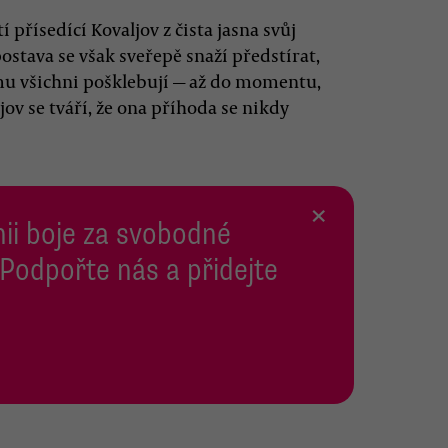
přísedící Kovaljov z čista jasna svůj
postava se však sveřepě snaží předstírat,
 mu všichni pošklebují — až do momentu,
jov se tváří, že ona příhoda se nikdy
×
inii boje za svobodné
 Podpořte nás a přidejte