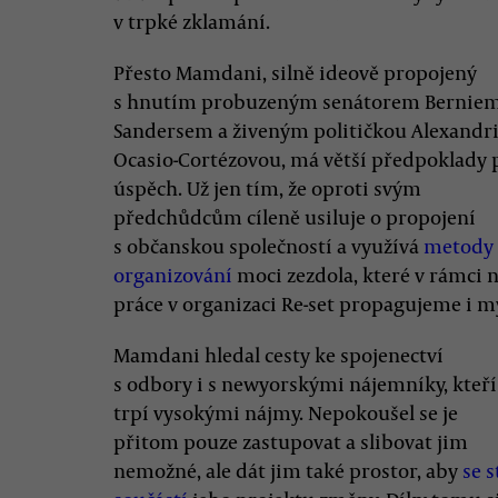
v trpké zklamání.
Přesto Mamdani, silně ideově propojený
s hnutím probuzeným senátorem Bernie
Sandersem a živeným političkou Alexandr
Ocasio-Cortézovou, má větší předpoklady 
úspěch. Už jen tím, že oproti svým
předchůdcům cíleně usiluje o propojení
s občanskou společností a využívá
metody
organizování
moci zezdola, které v rámci n
práce v organizaci Re-set propagujeme i m
Mamdani hledal cesty ke spojenectví
s odbory i s newyorskými nájemníky, kteří
trpí vysokými nájmy. Nepokoušel se je
přitom pouze zastupovat a slibovat jim
nemožné, ale dát jim také prostor, aby
se s