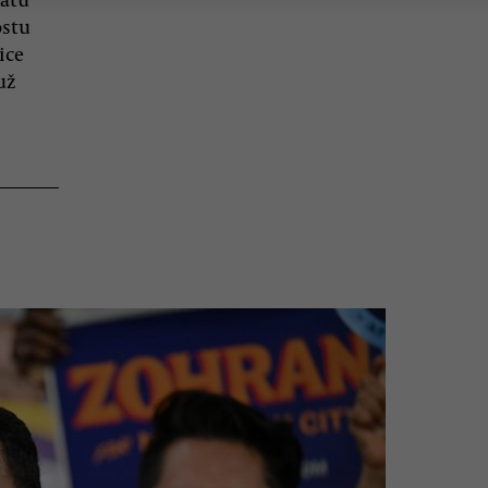
ostu
ice
už