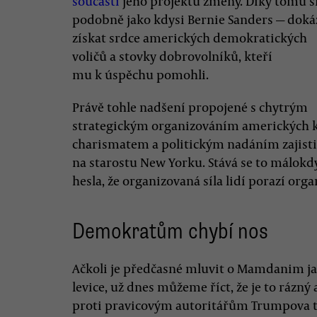
součástí
jeho projektu změny. Díky tomu s
podobně jako kdysi Bernie Sanders — doká
získat srdce amerických demokratických
voličů a stovky dobrovolníků, kteří
mu k úspěchu pomohli.
Právě tohle nadšení propojené s chytrým
strategickým organizováním amerických 
charismatem a politickým nadáním zajistil
na starostu New Yorku. Stává se to málokdy
hesla, že organizovaná síla lidí porazí org
Demokratům chybí nos
Ačkoli je předčasné mluvit o Mamdanim j
levice, už dnes můžeme říct, že je to ráz
proti pravicovým autoritářům Trumpova 