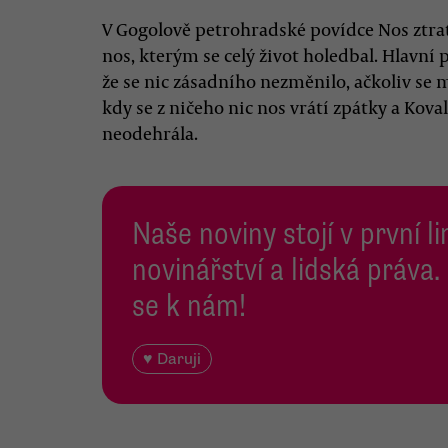
V Gogolově petrohradské povídce Nos ztratí 
nos, kterým se celý život holedbal. Hlavní 
že se nic zásadního nezměnilo, ačkoliv se
kdy se z ničeho nic nos vrátí zpátky a Koval
neodehrála.
Naše noviny stojí v první l
novinářství a lidská práva.
se k nám!
♥ Daruji