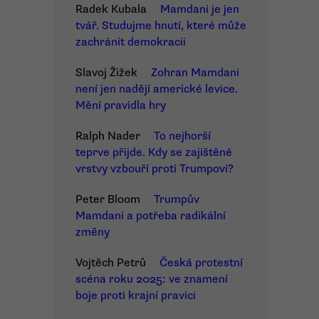
Radek Kubala
Mamdani je jen
tvář. Studujme hnutí, které může
zachránit demokracii
Slavoj Žižek
Zohran Mamdani
není jen nadějí americké levice.
Mění pravidla hry
Ralph Nader
To nejhorší
teprve přijde. Kdy se zajištěné
vrstvy vzbouří proti Trumpovi?
Peter Bloom
Trumpův
Mamdani a potřeba radikální
změny
Vojtěch Petrů
Česká protestní
scéna roku 2025: ve znamení
boje proti krajní pravici