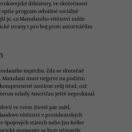
okorejské diktatury, ve skutečnosti
l spíše program odvážné sociálně
jší je, co Mamdaniho vítězství může
ké strany i pro boj proti autoritářům
m
amdaniho úspěchu. Zda se skutečně
as. Mamdani musí nejprve na podzim
 kompetentně zastávat svůj úřad, což
 kterou mladý Američan ještě neprokázal.
orií ve svém životě pár zažil,
llandovo vítězství v prezidentských
ve Spojených státech nebo Jan Keller
orické momenty se brzy přetavily