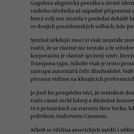
Gogolova alegorická povídka o ztrátě iden
ruského úředníka až nápadně připomíná c
která svůj nos ztratila v poslední dekádě h
ve dvojích prezidentských volbách, kde j
Symbol někdejší moci si však neustále zno
tvářit, že se vlastně nic nestalo a že střed
korporacím je vlastně správný směr, který
Trumpova typu. Ačkoliv však je tento prou
nástupu autoritářů čelit dlouhodobě. Vidě
přenosu vidíme na klesajících preferencích
Je jistě ku prospěchu věci, že tentokrát
tváře rázně utrhl lidový a důsledně levic
to v primárkách na starostu New Yorku, kd
politikem Andrewem Cuomem.
Ačkoli se většina amerických médií i někteř