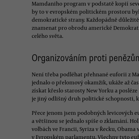
Mamdaniho program v podstatě kopií sever
by to v evropském politickém prostoru by
demokratické strany. Každopádně důležitě
znamenat pro obrodu americké Demokratic
celého světa.
Organizováním proti penězů
Není třeba podléhat přehnané euforii z M
jednalo o přelomový okamžik, ukáže až č
získat křeslo starosty New Yorku a posléze
je jiný odlišný druh politické schopnosti,
Přece jenom jsem podobných levicových euf
a většinou se jednalo spíše o zklamání. Ho
volbách ve Francii, Syriza v Řecku, Obama 
v Evropském parlamentu. Všechny tyto euf