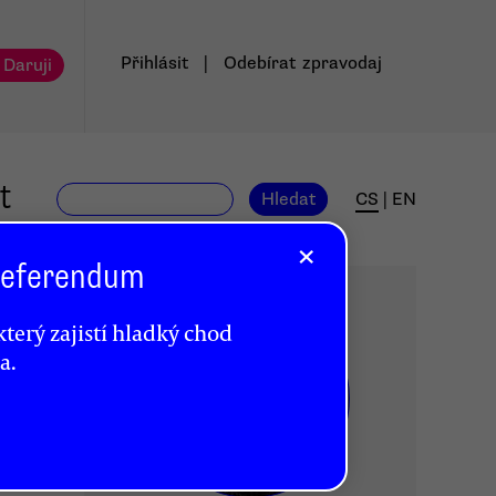
Přihlásit
|
Odebírat
zpravodaj
 Daruji
t
Hledat
CS
|
EN
×
 Referendum
terý zajistí hladký chod
a.