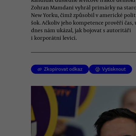
Zohran Mamdani vyhrál primárky na star
New Yorku, čímž způsobil v americké polit
šok. Ačkoliv jeho kompetence prověří čas, 
dnes nám ukázal, jak bojovat s autoritáři
i korporátní levicí.
Zkopírovat odkaz
Vytisknout