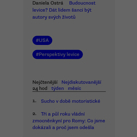
Daniela Ostrá
Budoucnost
levice? Dát lidem šanci být
autory svých životů
#
USA
#
Perspektivy levice
Nejčtenější
Nejdiskutovanější
24 hod
týden
měsíc
1.
Sucho v době motoristické
2.
Tři a půl roku vládní
zmocněnkyní pro Romy: Co jsme
dokázali a proč jsem odešla