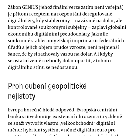
Zákon GENIUS (jehož finální verze zatím není veřejná)
je přitom receptem na rozpoutání deregulované
digitální éry, kdy stablecoiny — navázané na dolar, ale
kontrolované soukromými subjekty — zaplaví globální
ekonomiku digitálními pseudodolary. Jakmile
soukromé stablecoiny získají imprimatur federálních
úřadů a jejich objem prudce vzroste, není nejmenší
šance, že by si zachovaly vazbu na dolar. A i kdyby
se ostatní země rozhodly dolar opustit, z tohoto
digitálního stínu se nedostanou.
Prohloubení geopolitické
nejistoty
Evropa horečně hledá odpověď. Evropská centrální
banka si uvědomuje existenční ohrožení a urychleně
se snaží vytvořit vlastní „velkoobchodní“ digitální
měnu: hybridní systém, v němž digitální euro pro