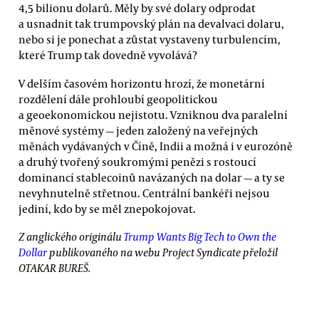
4,5 bilionu dolarů. Měly by své dolary odprodat
a usnadnit tak trumpovský plán na devalvaci dolaru,
nebo si je ponechat a zůstat vystaveny turbulencím,
které Trump tak dovedně vyvolává?
V delším časovém horizontu hrozí, že monetární
rozdělení dále prohloubí geopolitickou
a geoekonomickou nejistotu. Vzniknou dva paralelní
měnové systémy — jeden založený na veřejných
měnách vydávaných v Číně, Indii a možná i v eurozóně
a druhý tvořený soukromými penězi s rostoucí
dominancí stablecoinů navázaných na dolar — a ty se
nevyhnutelně střetnou. Centrální bankéři nejsou
jediní, kdo by se měl znepokojovat.
Z anglického originálu
Trump Wants Big Tech to Own the
Dollar
publikovaného na webu Project Syndicate přeložil
OTAKAR BUREŠ.