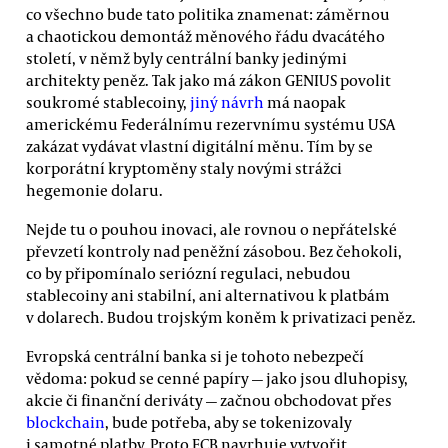
co všechno bude tato politika znamenat: záměrnou
a chaotickou demontáž měnového řádu dvacátého
století, v němž byly centrální banky jedinými
architekty peněz. Tak jako má zákon GENIUS povolit
soukromé stablecoiny,
jiný návrh
má naopak
americkému Federálnímu rezervnímu systému USA
zakázat vydávat vlastní digitální měnu. Tím by se
korporátní kryptoměny staly novými strážci
hegemonie dolaru.
Nejde tu o pouhou inovaci, ale rovnou o nepřátelské
převzetí kontroly nad peněžní zásobou. Bez čehokoli,
co by připomínalo seriózní regulaci, nebudou
stablecoiny ani stabilní, ani alternativou k platbám
v dolarech. Budou trojským koněm k privatizaci peněz.
Evropská centrální banka si je tohoto nebezpečí
vědoma: pokud se cenné papíry — jako jsou dluhopisy,
akcie či finanční deriváty — začnou obchodovat přes
blockchain
, bude potřeba, aby se tokenizovaly
i samotné platby. Proto ECB navrhuje vytvořit