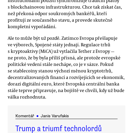
institucionální použití synchronizuje tradiční platby
s blockchainovou infrastrukturou. Chce tak získat čas,
než překoná odpor soukromých bankéřů, kteří
profitují ze současného stavu, a provede skutečně
kompletní vypořádání.
Ale to může být už pozdě. Zatímco Evropa přešlapuje
ve výborech, Spojené státy jednají. Regulace trhů
s kryptoaktivy (MiCA) už vytlačila Tether z Evropy —
ne proto, že by byla příliš přísná, ale protože evropské
politické vedení stále nechápe, co je v sázce. Pokud
se stablecoiny stanou výchozí měnou kryptotrhů,
decentralizovaných financí a rozvíjejících se ekonomik,
dorazí digitální euro, které Evropská centrální banka
stále teprve připravuje, na bojiště ve chvíli, kdy už bude
válka rozhodnuta.
Komentář
●
Janis Varufakis
Trump a triumf technolordů