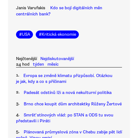
Janis Varufakis
Kdo se bojí digitálních měn
centrálních bank?
#
USA
#
Kritická ekonomie
Nejčtenější
Nejdiskutovanější
24 hod
týden
měsíc
1.
Evropa se změně klimatu přizpůsobí. Otázkou
je jak, kdy a co s příčinami
2.
Padesát odstínů lži a nová nekulturní politika
3.
Brno chce koupit dům architektky Růženy Žertové
4.
Smršť stínových vlád: po STAN a ODS tu svou
představili i Piráti
5.
Plánovaná průmyslová zóna v Chebu zabije pět lidí
ročně. Vinou emisí