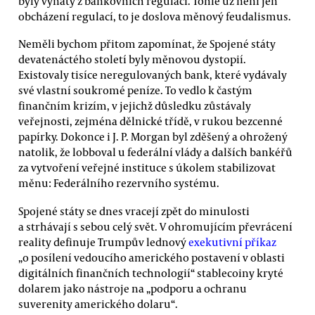
byly vyňaty z bankovních regulací. Tohle už není jen
obcházení regulací, to je doslova měnový feudalismus.
Neměli bychom přitom zapomínat, že Spojené státy
devatenáctého století byly měnovou dystopií.
Existovaly tisíce neregulovaných bank, které vydávaly
své vlastní soukromé peníze. To vedlo k častým
finančním krizím, v jejichž důsledku zůstávaly
veřejnosti, zejména dělnické třídě, v rukou bezcenné
papírky. Dokonce i J. P. Morgan byl zděšený a ohrožený
natolik, že lobboval u federální vlády a dalších bankéřů
za vytvoření veřejné instituce s úkolem stabilizovat
měnu: Federálního rezervního systému.
Spojené státy se dnes vracejí zpět do minulosti
a strhávají s sebou celý svět. V ohromujícím převrácení
reality definuje Trumpův lednový
exekutivní příkaz
„o posílení vedoucího amerického postavení v oblasti
digitálních finančních technologií“ stablecoiny kryté
dolarem jako nástroje na „podporu a ochranu
suverenity amerického dolaru“.