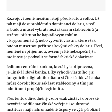
Rozvojové země mezitím stojí před krutou volbu. Už
tak mají dost problémů s dominancí dolaru, a teď
si budou muset vybrat mezi zákazem stablecoinů (a
ztrátou přístupu ke kapitálovým tokům
v kryptoměnách), nebo vytvořit vlastní, které však
budou muset soupeřit se síťovými efekty dolaru. Třetí,
neméně nepříjemnou, ovšem ještě nebezpečnější,
možností je podvolit se formě faktické dolarizace.
Jedinou centrální bankou, která byla připravena,
je Čínská lidová banka. Díky výhodě vlastního, již
fungujícího digitálního jüanu si Čínská lidová banka
může dovolit luxus zakázat stablecoiny, a tím jim
odmítnout propůjčit legitimitu.
Přes tento odůvodněný vzdor však zůstává obrovské
nevyřešené dilema: čínské veřejné i soukromé
instituce mají nahromaděné úspory ve výši přibližně