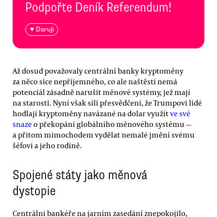
Podpořte Deník Referendum!
♥ Daruji
Až dosud považovaly centrální banky kryptoměny
za něco sice nepříjemného, co ale naštěstí nemá
potenciál zásadně narušit měnové systémy, jež mají
na starosti. Nyní však sílí přesvědčení, že Trumpovi lidé
hodlají kryptoměny navázané na dolar využít
ve své
snaze
o překopání globálního měnového systému —
a přitom mimochodem vydělat nemalé jmění svému
šéfovi a jeho rodině.
Spojené státy jako měnová
dystopie
Centrální bankéře na jarním zasedání znepokojilo,