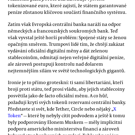
tokenizované euro, které zajistí, že státem garantované
peníze zůstanou klíčovou součástí finančního systému.
Zatím však Evropská centrální banka naráží na odpor
německých a francouzských soukromých bank. Teď
však vyvstal ještě horší problém: Spojené státy se ženou
opačným směrem. Trumpovi lidé tím, že chtějí zakázat
vydávání oficiální digitální měny a dát zelenou
stablecoinům, odmítají nejen veřejné digitální peníze,
ale zároveň postupují kontrolu nad dolarem
nejtemnějším silám ve světě technologických gigantů.
Ironie je to přímo groteskní: ti samí libertariáni, kteří
brojí proti státu, teď prosí vládu, aby jejich stablecoiny
posvětila jako de facto oficiální měnu. A co hůř,
požadují krytí svých tokenů rezervami centrální banky.
Představte si svět, kde Tether, Circle nebo nějaký „
X
Token
“ — které by nebyly cítit podvodem a ještě k tomu
byly podporovány Elonem Muskem — měly implicitní
podporu amerického ministerstva financí a zároveň