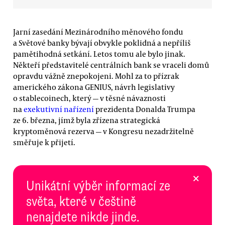
Jarní zasedání Mezinárodního měnového fondu
a Světové banky bývají obvykle poklidná a nepříliš
pamětihodná setkání. Letos tomu ale bylo jinak.
Někteří představitelé centrálních bank se vraceli domů
opravdu vážně znepokojeni. Mohl za to přízrak
amerického zákona GENIUS, návrh legislativy
o stablecoinech, který — v těsné návaznosti
na
exekutivní nařízení
prezidenta Donalda Trumpa
ze 6. března, jímž byla zřízena strategická
kryptoměnová rezerva — v Kongresu nezadržitelně
směřuje k přijetí.
×
Unikátní výběr informací ze
světa, které v češtině
nenajdete nikde jinde.