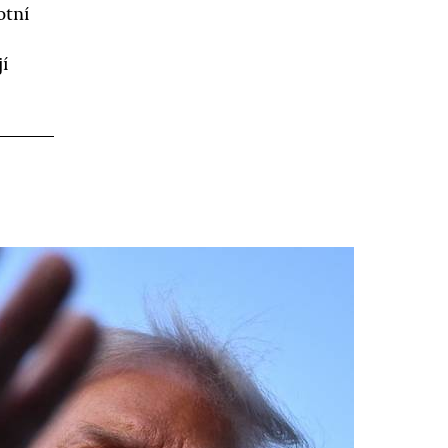
otní
jí