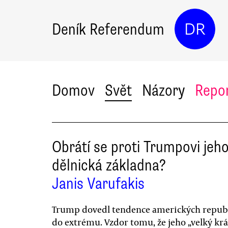
Deník Referendum
DR
Domov
Svět
Názory
Repo
Obrátí se proti Trumpovi jeh
dělnická základna?
Janis Varufakis
Trump dovedl tendence amerických repub
do extrému. Vzdor tomu, že jeho „velký kr