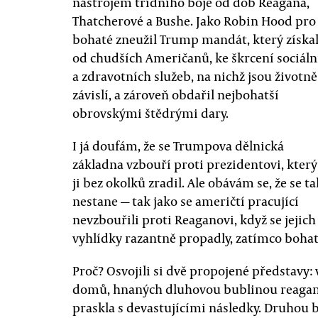
nástrojem třídního boje od dob Reagana,
Thatcherové a Bushe. Jako Robin Hood pro
bohaté zneužil Trump mandát, který získa
od chudších Američanů, ke škrcení sociáln
a zdravotních služeb, na nichž jsou životně
závislí, a zároveň obdařil nejbohatší
obrovskými štědrými dary.
I já doufám, že se Trumpova dělnická
základna vzbouří proti prezidentovi, který
ji bez okolků zradil. Ale obávám se, že se ta
nestane — tak jako se američtí pracující
nevzbouřili proti Reaganovi, když se jejich
vyhlídky razantně propadly, zatímco bohat
Proč? Osvojili si dvě propojené představy:
domů, hnaných dluhovou bublinou reagano
praskla s devastujícími následky. Druhou 