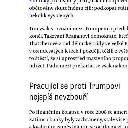
záminky
pro úspory jako „fiskální odpověd
obětovány skutečnému cíli: podkopat stát
několik vyvolených.
Tím však srovnání mezi Trumpem a předc
končí. Takzvaní Reaganovi demokraté, kteří
Thatcherové z řad dělnické třídy ve Velké B
v osmdesátých letech i později, těžili z 
to štěstí, že si uprostřed masivního propo
udržet. Pádu mezi prekariát se však nako
Pracující se proti Trumpovi
nejspíš nevzbouří
Po finančním kolapsu v roce 2008 se amer
Zatímco banky byly zachráněny, stále více 
a kvalitním zaměstnáním se ocitlo mezi „ne