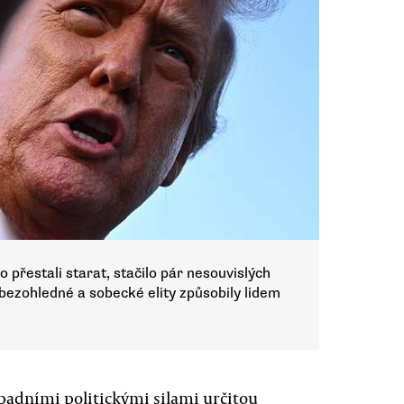
 přestali starat, stačilo pár nesouvislých
bezohledné a sobecké elity způsobily lidem
padními politickými silami určitou