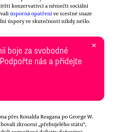
tští konzervativci a němečtí sociální
vali
úsporná opatření
ve scestné snaze
lní úspory ve skutečnosti nikdy nešlo.
×
inii boje za svobodné
 Podpořte nás a přidejte
ona přes Ronalda Reagana po George W.
ovali zkrocení „přebujelého státu“,
oubili rozpočtové deficity daňovými