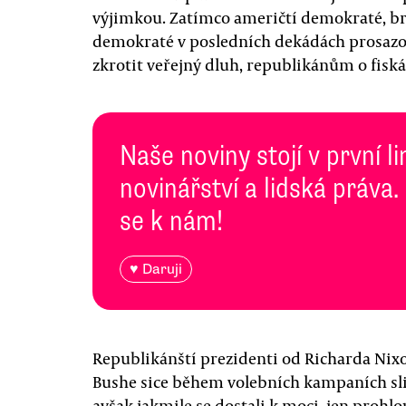
výjimkou. Zatímco američtí demokraté, bri
demokraté v posledních dekádách prosazo
zkrotit veřejný dluh, republikánům o fiská
Naše noviny stojí v první l
novinářství a lidská práva.
se k nám!
♥ Daruji
Republikánští prezidenti od Richarda Nix
Bushe sice během volebních kampaních slib
avšak jakmile se dostali k moci, jen prohl