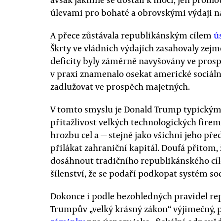
úlevami pro bohaté a obrovskými výdaji 
A přece zůstávala republikánským cílem
ú
Škrty ve vládních výdajích zasahovaly zejm
deficity byly záměrně navyšovány ve prosp
v praxi znamenalo osekat americké sociáln
zadlužovat ve prospěch majetných.
V tomto smyslu je Donald Trump typický
přitažlivost velkých technologických firem
hrozbu cel a — stejně jako všichni jeho př
přilákat zahraniční kapitál. Doufá přitom,
dosáhnout tradičního republikánského cíl
šílenství, že se podaří podkopat systém so
Dokonce i podle bezohledných pravidel repu
Trumpův „velký krásný zákon“ výjimečný, 