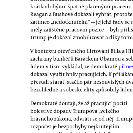
krátkodobými, špatně placenými pracemi be
Reagan a Bushové dokázali vyhrát, protože si
zatímco „nedotknutelní“ — jejichž řady se r
měly zajištěné pracovní pozice — byli příli
Trump je dokázal zmobilizovat a díky tomu 
V kontextu otevřeného flirtování Billa a Hi
záchrany bankéřů Barackem Obamou a sebe
lidem v tísni vykládal, že demokraté
přines
dokázal využít hněv pracujících. K přiláká
přestali starat, stačilo pár nesouvislých ú
bezohledné a sobecké elity způsobily lidem
Demokraté doufají, že až pracující pocítí
bolestivé dopady Trumpova „velkého
krásného zákona, odvrátí se od něj. Trum
rozpočet je bezpochyby nejkrutějším