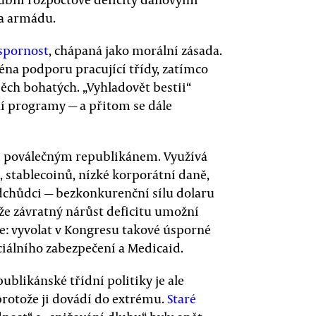
na armádu.
spornost
, chápaná jako morální zásada.
éna podporu pracující třídy, zatímco
ěch bohatých. „Vyhladovět bestii“
í programy — a přitom se dále
m poválečným republikánem. Využívá
, stablecoinů, nízké korporátní daně,
edchůdci — bezkonkurenční sílu dolaru
 že závratný nárůst deficitu umožní
e: vyvolat v Kongresu takové úsporné
ciálního zabezpečení a Medicaid.
blikánské třídní politiky je ale
protože ji dovádí do extrému.
Staré