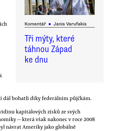
l
ích
Komentář
●
Janis Varufakis
Tři mýty, které
táhnou Západ
ke dnu
k
í dál bohatli díky federálním půjčkám.
 vidinu kapitálových zisků ze svých
miky — která však nakonec v roce 2008
byl návrat Ameriky jako globálně