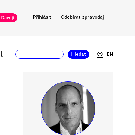
Přihlásit
|
Odebírat
zpravodaj
 Daruji
t
Hledat
CS
|
EN