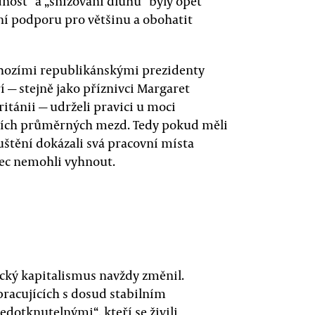
nost“ a „snižování dluhu“ byly opět
ní podporu pro většinu a obohatit
hozími republikánskými prezidenty
 — stejně jako příznivci Margaret
ritánii — udrželi pravici u moci
vyšších průměrných mezd. Tedy pokud měli
uštění dokázali svá pracovní místa
nec nemohli vyhnout.
ický kapitalismus navždy změnil.
pracujících s dosud stabilním
dotknutelnými“, kteří se živili