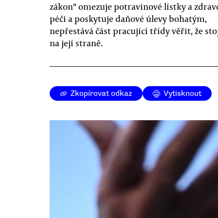
zákon“ omezuje potravinové lístky a zdrav
péči a poskytuje daňové úlevy bohatým,
nepřestává část pracující třídy věřit, že sto
na její straně.
Zkopírovat odkaz
Vytisknout