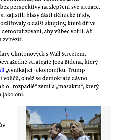
z perspektivy na zlepšení své situace.
 zajistili hlasy části dělnické třídy,
ozšiřovaly o další skupiny, které dříve
š demoralizovaní, aby vůbec volili. Až
zvítězit.
llary Clintonových s Wall Streetem,
vražedné strategie Joea Bidena, který
li
„vynikající“ ekonomiku, Trump
ní voličů, o něž se demokraté dávno
vah o „rozpadlé“ zemi a „masakru“, který
 jako oni.
pův