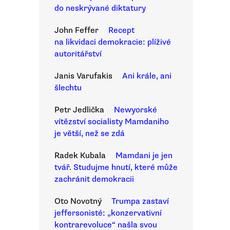
do neskrývané diktatury
John Feffer
Recept
na likvidaci demokracie: plíživé
autoritářství
Janis Varufakis
Ani krále, ani
šlechtu
Petr Jedlička
Newyorské
vítězství socialisty Mamdaniho
je větší, než se zdá
Radek Kubala
Mamdani je jen
tvář. Studujme hnutí, které může
zachránit demokracii
Oto Novotný
Trumpa zastaví
jeffersonisté: „konzervativní
kontrarevoluce“ našla svou