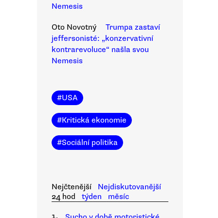
Nemesis
Oto Novotný
Trumpa zastaví
jeffersonisté: „konzervativní
kontrarevoluce“ našla svou
Nemesis
#
USA
#
Kritická ekonomie
#
Sociální politika
Nejčtenější
Nejdiskutovanější
24 hod
týden
měsíc
1.
Sucho v době motoristické