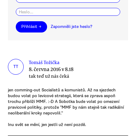
Přihlásit →
Zapomněli jste heslo?
Tomáš Tožička
TT
8. června 2016 v 8.18
tak teď už nás čeká
jen comming-out Socialistů a komunistů. Až na sjezdech
budou volat po levicové strategii, která se zprava aspoň
trochu přiblíží MMF. :-D A Sobotka bude volat po omezení
pravicové politiky, protože "MMF by nám stejně tak radikální
neoliberální kroky nepovolil."
Inu svět se mění, jen jestli už není pozdě.