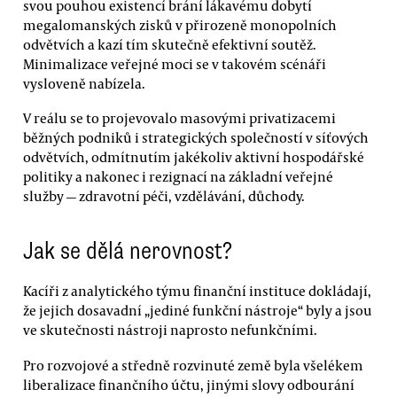
svou pouhou existencí brání lákavému dobytí
megalomanských zisků v přirozeně monopolních
odvětvích a kazí tím skutečně efektivní soutěž.
Minimalizace veřejné moci se v takovém scénáři
vysloveně nabízela.
V reálu se to projevovalo masovými privatizacemi
běžných podniků i strategických společností v síťových
odvětvích, odmítnutím jakékoliv aktivní hospodářské
politiky a nakonec i rezignací na základní veřejné
služby — zdravotní péči, vzdělávání, důchody.
Jak se dělá nerovnost?
Kacíři z analytického týmu finanční instituce dokládají,
že jejich dosavadní „jediné funkční nástroje“ byly a jsou
ve skutečnosti nástroji naprosto nefunkčními.
Pro rozvojové a středně rozvinuté země byla všelékem
liberalizace finančního účtu, jinými slovy odbourání