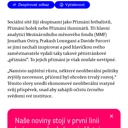
Zkopírovat odkaz
Vytisknout
Sociální sítě žijí skupinami jako Přiznání fotbalistů,
Přiznání holek nebo Přiznání iluminátů. Tři hlavní
analytici Mezinárodního měnového fondu (MMF)
Jonathan Ostry, Prakash Loungani a Davide Furceri
se jimi nechali inspirovat a pod hlavičkou svého
zaměstnavatele vydali taky takové pětistránkové
„přiznání”. To jejich přiznání je však zoufale nevtipné.
„Namísto zajištění růstu, některé neoliberální politiky
zvýšily nerovnost, přičemž byl ohrožen trvalý rozvoj.“
Těmito slovy uvedli ekonomové neoliberální svatyně
svůj příspěvek, snad aby zahájili očistu černého
svědomí své instituce.
×
Naše noviny stojí v první linii