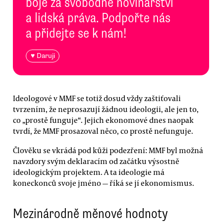
boje za svobodné novinářství
a lidská práva. Podpořte nás
a přidejte se k nám!
♥ Daruji
Ideologové v MMF se totiž dosud vždy zaštiťovali
tvrzením, že neprosazují žádnou ideologii, ale jen to,
co „prostě funguje“. Jejich ekonomové dnes naopak
tvrdí, že MMF prosazoval něco, co prostě nefunguje.
Člověku se vkrádá pod kůži podezření: MMF byl možná
navzdory svým deklaracím od začátku výsostně
ideologickým projektem. A ta ideologie má
koneckonců svoje jméno — říká se jí ekonomismus.
Mezinárodně měnové hodnoty