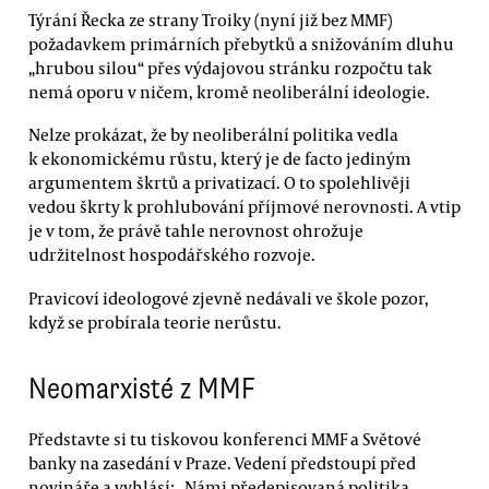
Týrání Řecka ze strany Troiky (nyní již bez MMF)
požadavkem primárních přebytků a snižováním dluhu
„hrubou silou“ přes výdajovou stránku rozpočtu tak
nemá oporu v ničem, kromě neoliberální ideologie.
Nelze prokázat, že by neoliberální politika vedla
k ekonomickému růstu, který je de facto jediným
argumentem škrtů a privatizací. O to spolehlivěji
vedou škrty k prohlubování příjmové nerovnosti. A vtip
je v tom, že právě tahle nerovnost ohrožuje
udržitelnost hospodářského rozvoje.
Pravicoví ideologové zjevně nedávali ve škole pozor,
když se probírala teorie nerůstu.
Neomarxisté z MMF
Představte si tu tiskovou konferenci MMF a Světové
banky na zasedání v Praze. Vedení předstoupí před
novináře a vyhlásí: „Námi předepisovaná politika