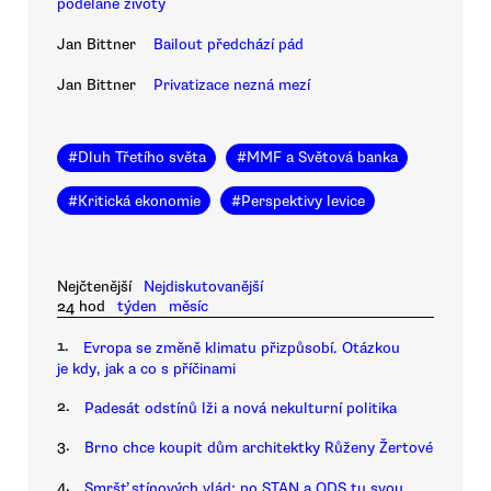
podělané životy
Jan Bittner
Bailout předchází pád
Jan Bittner
Privatizace nezná mezí
#
Dluh Třetího světa
#
MMF a Světová banka
#
Kritická ekonomie
#
Perspektivy levice
Nejčtenější
Nejdiskutovanější
24 hod
týden
měsíc
1.
Evropa se změně klimatu přizpůsobí. Otázkou
je kdy, jak a co s příčinami
2.
Padesát odstínů lži a nová nekulturní politika
3.
Brno chce koupit dům architektky Růženy Žertové
4.
Smršť stínových vlád: po STAN a ODS tu svou