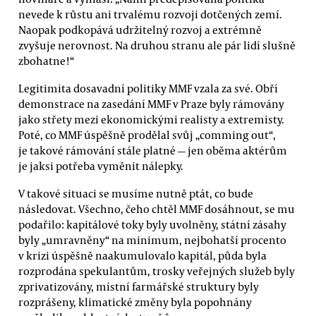
nevede k růstu ani trvalému rozvoji dotčených zemí.
Naopak podkopává udržitelný rozvoj a extrémně
zvyšuje nerovnost. Na druhou stranu ale pár lidí slušně
zbohatne!“
Legitimita dosavadní politiky MMF vzala za své. Obří
demonstrace na zasedání MMF v Praze byly rámovány
jako střety mezi ekonomickými realisty a extremisty.
Poté, co MMF úspěšně prodělal svůj „comming out“,
je takové rámování stále platné — jen oběma aktérům
je jaksi potřeba vyměnit nálepky.
V takové situaci se musíme nutně ptát, co bude
následovat. Všechno, čeho chtěl MMF dosáhnout, se mu
podařilo: kapitálové toky byly uvolněny, státní zásahy
byly „umravněny“ na minimum, nejbohatší procento
v krizi úspěšně naakumulovalo kapitál, půda byla
rozprodána spekulantům, trosky veřejných služeb byly
zprivatizovány, místní farmářské struktury byly
rozprášeny, klimatické změny byla popohnány