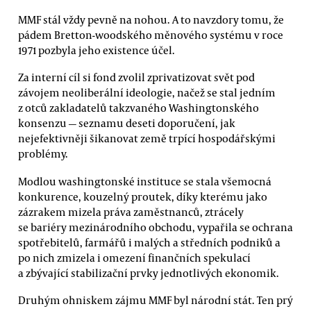
MMF stál vždy pevně na nohou. A to navzdory tomu, že
pádem Bretton-woodského měnového systému v roce
1971 pozbyla jeho existence účel.
Za interní cíl si fond zvolil zprivatizovat svět pod
závojem neoliberální ideologie, načež se stal jedním
z otců zakladatelů takzvaného Washingtonského
konsenzu — seznamu deseti doporučení, jak
nejefektivněji šikanovat země trpící hospodářskými
problémy.
Modlou washingtonské instituce se stala všemocná
konkurence, kouzelný proutek, díky kterému jako
zázrakem mizela práva zaměstnanců, ztrácely
se bariéry mezinárodního obchodu, vypařila se ochrana
spotřebitelů, farmářů i malých a středních podniků a
po nich zmizela i omezení finančních spekulací
a zbývající stabilizační prvky jednotlivých ekonomik.
Druhým ohniskem zájmu MMF byl národní stát. Ten prý