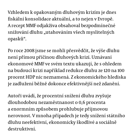
Vzhledem k opakovaným dluhovým krizím je dnes
fiskální konsolidace aktuální, a to nejen v Evropě.
A recept MMF odjakživa obsahoval bezpodmínečné
snižování dluhu „utahováním všech myslitelných
opasků“.
Po roce 2008 jsme se mohli přesvědčit, že výše dluhu
není přímou příčinou dluhových krizí. Uznávaní
ekonomové MMF ve svém textu ukazují, že s ohledem
na budoucí krizi například redukce dluhu ze 120 na 100
procent HDP nic neznamená. Z ekonomického hlediska
je zadlužení běžně dokonce efektivnější než zdanění.
Autoři uvádí, že procentní snížení dluhu zvyšuje
dlouhodobou nezaměstnanost o 0,6 procenta
a enormním způsobem prohlubuje příjmovou
nerovnost. V mnoha případech je tedy snížení státního
dluhu neefektivní, ekonomicky škodlivé a sociálně
destruktivní.