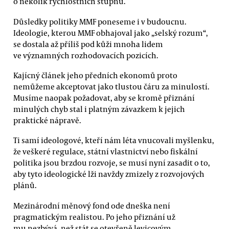
o několik rychlostních stupňů.
Důsledky politiky MMF poneseme i v budoucnu.
Ideologie, kterou MMF obhajoval jako „selský rozum“,
se dostala až příliš pod kůži mnoha lidem
ve významných rozhodovacích pozicích.
Kajícný článek jeho předních ekonomů proto
nemůžeme akceptovat jako tlustou čáru za minulostí.
Musíme naopak požadovat, aby se kromě přiznání
minulých chyb stal i platným závazkem k jejich
praktické nápravě.
Ti samí ideologové, kteří nám léta vnucovali myšlenku,
že veškeré regulace, státní vlastnictví nebo fiskální
politika jsou brzdou rozvoje, se musí nyní zasadit o to,
aby tyto ideologické lži navždy zmizely z rozvojových
plánů.
Mezinárodní měnový fond ode dneška není
pragmatickým realistou. Po jeho přiznání už
mu nezbývá, než stát se otevřeně levicovým