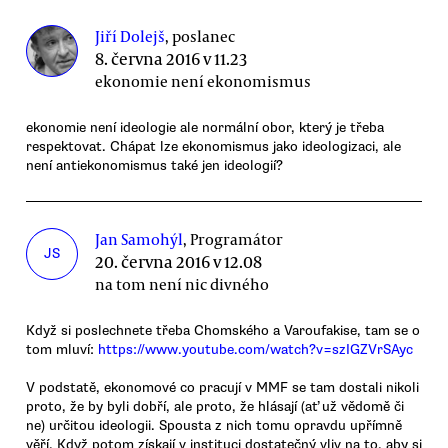
Jiří Dolejš
, poslanec
8. června 2016 v 11.23
ekonomie není ekonomismus
ekonomie není ideologie ale normální obor, který je třeba
respektovat. Chápat lze ekonomismus jako ideologizaci, ale
není antiekonomismus také jen ideologií?
Jan Samohýl
, Programátor
JS
20. června 2016 v 12.08
na tom není nic divného
Když si poslechnete třeba Chomského a Varoufakise, tam se o
tom mluví:
https://www.youtube.com/watch?v=szIGZVrSAyc
V podstatě, ekonomové co pracují v MMF se tam dostali nikoli
proto, že by byli dobří, ale proto, že hlásají (ať už vědomě či
ne) určitou ideologii. Spousta z nich tomu opravdu upřímně
věří. Když potom získají v instituci dostatečný vliv na to, aby si