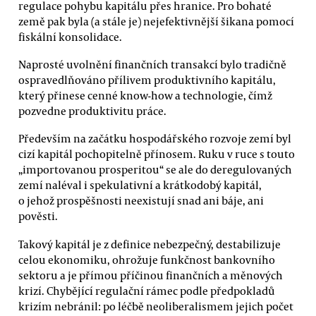
regulace pohybu kapitálu přes hranice. Pro bohaté
země pak byla (a stále je) nejefektivnější šikana pomocí
fiskální konsolidace.
Naprosté uvolnění finančních transakcí bylo tradičně
ospravedlňováno přílivem produktivního kapitálu,
který přinese cenné know-how a technologie, čímž
pozvedne produktivitu práce.
Především na začátku hospodářského rozvoje zemí byl
cizí kapitál pochopitelně přínosem. Ruku v ruce s touto
„importovanou prosperitou“ se ale do deregulovaných
zemí naléval i spekulativní a krátkodobý kapitál,
o jehož prospěšnosti neexistují snad ani báje, ani
pověsti.
Takový kapitál je z definice nebezpečný, destabilizuje
celou ekonomiku, ohrožuje funkčnost bankovního
sektoru a je přímou příčinou finančních a měnových
krizí. Chybějící regulační rámec podle předpokladů
krizím nebránil: po léčbě neoliberalismem jejich počet