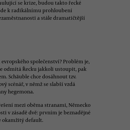
lující se krize, budou takto řecké
jde k radikálnímu prohloubení
zaměstnanosti a stále dramatičtější
 evropského společenství? Problém je,
e odmítá Řecku jakkoli ustoupit, pak
m. Schäuble chce dosáhnout tzv.
vý scénář, v němž se slabší vzdá
rany hegemona.
 řešení mezi oběma stranami, Německo
ti v zásadě dvě: prvním je beznadějné
e okamžitý default.