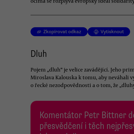
očima se rozplývá evropský ideál solidarity
Zkopírovat odkaz
Vytisknout
Dluh
Pojem „dluh“ je velice zavádějící. Jeho pr
Miroslava Kalouska k tomu, aby neváhali 
o řecké nezodpovědnosti a o tom, že „dluhy
Komentátor Petr Bittner 
přesvědčení i těch nejpře