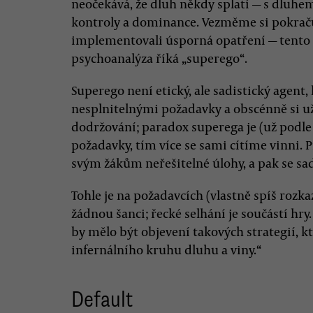
neočekává, že dluh někdy splatí — s dluhem
kontroly a dominance. Vezměme si pokračuj
implementovali úsporná opatření — tento
psychoanalýza říká „superego“.
Superego není etický, ale sadistický agent
nesplnitelnými požadavky a obscénně si uží
dodržování; paradox superega je (už podle 
požadavky, tím více se sami cítíme vinni. P
svým žákům neřešitelné úlohy, a pak se sad
Tohle je na požadavcích (vlastně spíš rozk
žádnou šanci; řecké selhání je součástí hr
by mělo být objevení takových strategií, k
infernálního kruhu dluhu a viny.“
Default