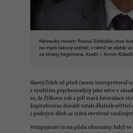
Německý ministr financí Schäuble chce dos
na mysli takový scénář, v němž se slabší v
ze strany hegemona. Kuebi = Armin Kübe
Slavoj Žižek už před časem interpretoval
s využitím psychoanalýzy jako něco v zá
se, že Žižkova rok a půl stará formulace st
kapitalismus dovádí vztah dlužník-věřitel 
i podrývá: dluh se stává otevřeně směšný
Vstupujeme tu na půdu obscenity: když se u