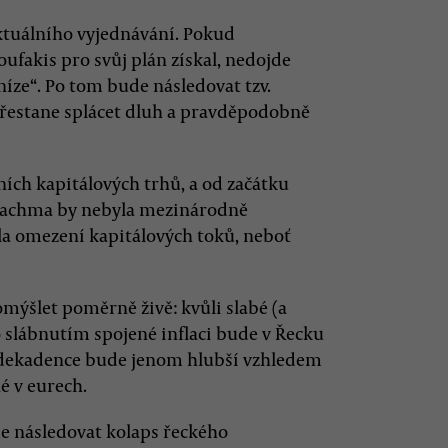
tuálního vyjednávání. Pokud
oufakis pro svůj plán získal, nedojde
íze“. Po tom bude následovat tzv.
 přestane splácet dluh a pravděpodobně
ích kapitálových trhů, a od začátku
rachma by nebyla mezinárodně
ala omezení kapitálových toků, neboť
domýšlet poměrně živě: kvůli slabé (a
o slábnutím spojené inflaci bude v Řecku
lá dekadence bude jenom hlubší vzhledem
é v eurech.
de následovat kolaps řeckého