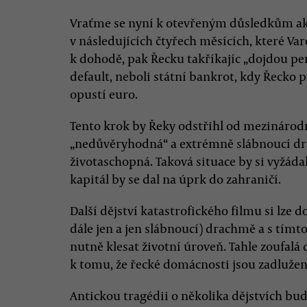
Vraťme se nyní k otevřeným důsledkům ak
v následujících čtyřech měsících, které Var
k dohodě, pak Řecku takříkajíc „dojdou pen
default, neboli státní bankrot, kdy Řecko
opustí euro.
Tento krok by Řeky odstřihl od mezinárodn
„nedůvěryhodná“ a extrémně slábnoucí d
životaschopná. Taková situace by si vyžád
kapitál by se dal na úprk do zahraničí.
Další dějství katastrofického filmu si lze 
dále jen a jen slábnoucí) drachmě a s tímt
nutně klesat životní úroveň. Tahle zoufa
k tomu, že řecké domácnosti jsou zadlužen
Antickou tragédii o několika dějstvích bu