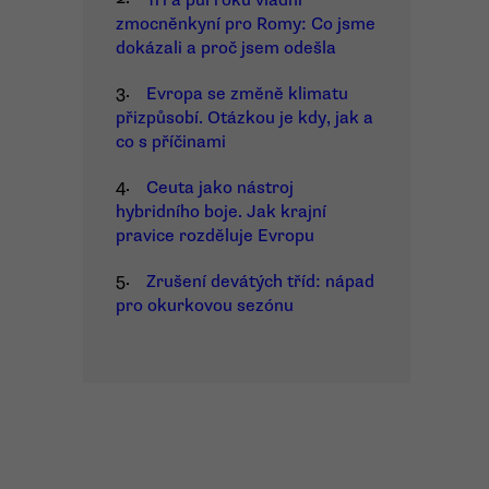
Tři a půl roku vládní
zmocněnkyní pro Romy: Co jsme
dokázali a proč jsem odešla
3.
Evropa se změně klimatu
přizpůsobí. Otázkou je kdy, jak a
co s příčinami
4.
Ceuta jako nástroj
hybridního boje. Jak krajní
pravice rozděluje Evropu
5.
Zrušení devátých tříd: nápad
pro okurkovou sezónu