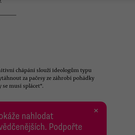
.
imitivní chápání slouží ideologům typu
vytáhnout za pačesy ze záhrobí pohádky
 se musí splácet“.
×
dokáže nahlodat
svědčenějších. Podpořte