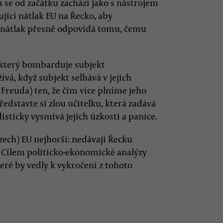
 se od začátku zachází jako s nástrojem
ící nátlak EU na Řecko, aby
 nátlak přesně odpovídá tomu, čemu
, který bombarduje subjekt
vá, když subjekt selhává v jejich
Freuda) ten, že čím více plníme jeho
ředstavte si zlou učitelku, která zadává
isticky vysmívá jejich úzkosti a panice.
azech) EU nejhorší: nedávají Řecku
y. Cílem politicko-ekonomické analýzy
teré by vedly k vykročení z tohoto