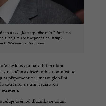
áhnout tzv. „Kartagského míru“, čímž má
zdá silnějšímu bez nejmenšího ústupku
lbeck, Wikimedia Commons
 současný koncept národního dluhu
sadě směšného a obscénního. Domníváme
ojí za připomenutí: „Dnešní globální
do extrému, a s tím jej zároveň
m excesem.
děluje úvěr, od dlužníka se už ani