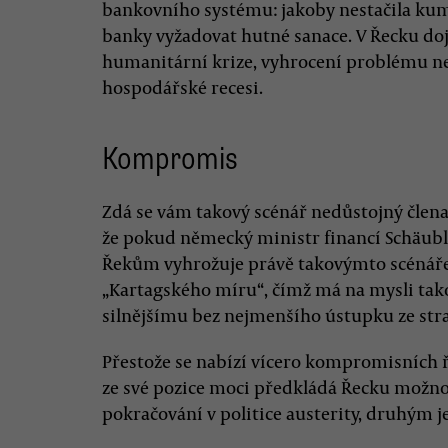
bankovního systému: jakoby nestačila kumu
banky vyžadovat hutné sanace. V Řecku do
humanitární krize, vyhrocení problému ne
hospodářské recesi.
Kompromis
Zdá se vám takový scénář nedůstojný člena
že pokud německý ministr financí Schäubl
Řekům vyhrožuje právě takovýmto scénáře
„Kartagského míru“, čímž má na mysli tako
silnějšímu bez nejmenšího ústupku ze st
Přestože se nabízí vícero kompromisních
ze své pozice moci předkládá Řecku možnos
pokračování v politice austerity, druhým j