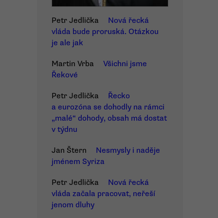
Petr Jedlička
Nová řecká
vláda bude proruská. Otázkou
je ale jak
Martin Vrba
Všichni jsme
Řekové
Petr Jedlička
Řecko
a eurozóna se dohodly na rámci
„malé“ dohody, obsah má dostat
v týdnu
Jan Štern
Nesmysly i naděje
jménem Syriza
Petr Jedlička
Nová řecká
vláda začala pracovat, neřeší
jenom dluhy