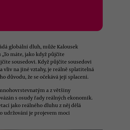
ládá globální dluh, může Kalousek
u „To máte, jako když půjčíte
jčíte sousedovi. Když půjčíte sousedovi
vliv na jiné vztahy, je reálně splatitelná
ho důvodu, že se očekává její splacení.
mnohovrstevnatým a z většiny
ovázán s osudy řady reálných ekonomik.
tací jako reálného dluhu z něj dělá
ho udržování je projevem moci