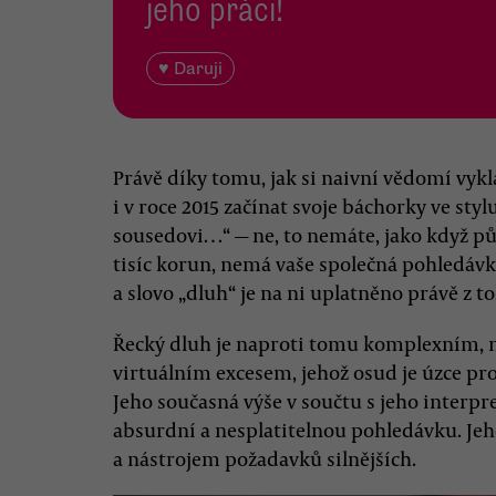
jeho práci!
♥ Daruji
Právě díky tomu, jak si naivní vědomí vyk
i v roce 2015 začínat svoje báchorky ve styl
sousedovi…“ — ne, to nemáte, jako když pů
tisíc korun, nemá vaše společná pohledávka 
a slovo „dluh“ je na ni uplatněno právě z to
Řecký dluh je naproti tomu komplexním, 
virtuálním excesem, jehož osud je úzce pr
Jeho současná výše v součtu s jeho interpre
absurdní a nesplatitelnou pohledávku. Je
a nástrojem požadavků silnějších.