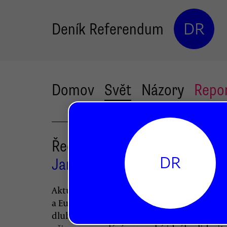
Deník Referendum
DR
Domov
Svět
Názory
Repo
Řecká oběť sadismu
DR
Jan Bittner
Petr Bittner
,
Aktuální vyjednávání o budoucnosti Řecka
a Eurozóny se točí okolo několika klíčovýc
dluhu, defaultu a kompromisu. Před naši