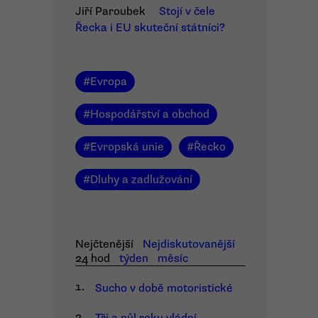
Jiří Paroubek
Stojí v čele
Řecka i EU skuteční státníci?
#
Evropa
#
Hospodářství a obchod
#
Evropská unie
#
Řecko
#
Dluhy a zadlužování
Nejčtenější
Nejdiskutovanější
24 hod
týden
měsíc
1.
Sucho v době motoristické
2.