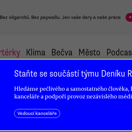
Bez oligarchů. Bez paywallu.
Jen vaše dary a naše práce
♥
rtérky
Klima
Bečva
Město
Podcas
Staňte se součástí týmu Deníku
Hledáme pečlivého a samostatného člověka, k
kanceláře a podpoří provoz nezávislého médi
Vedoucí kanceláře
h bodů:
ma