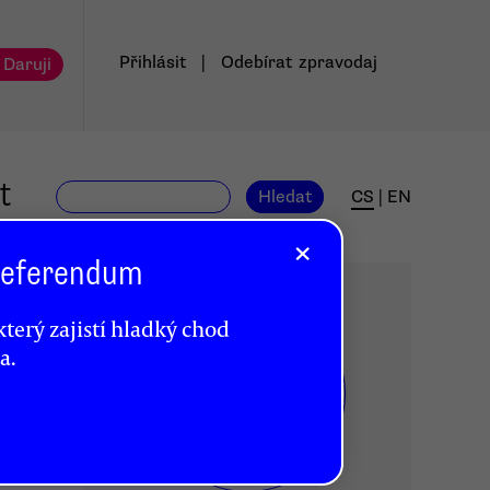
Přihlásit
|
Odebírat
zpravodaj
 Daruji
t
Hledat
CS
|
EN
×
 Referendum
terý zajistí hladký chod
a.
DR