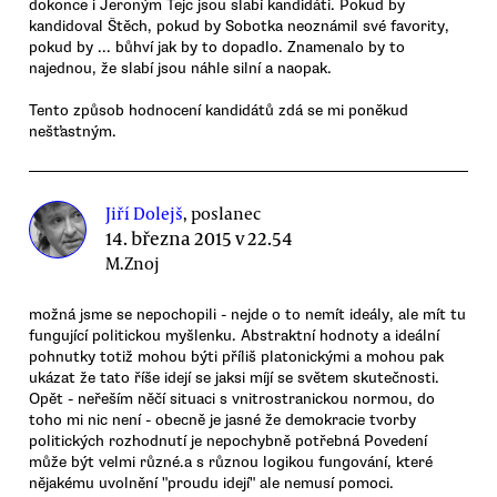
dokonce i Jeroným Tejc jsou slabí kandidáti. Pokud by
kandidoval Štěch, pokud by Sobotka neoznámil své favority,
pokud by ... bůhví jak by to dopadlo. Znamenalo by to
najednou, že slabí jsou náhle silní a naopak.
Tento způsob hodnocení kandidátů zdá se mi poněkud
nešťastným.
Jiří Dolejš
, poslanec
14. března 2015 v 22.54
M.Znoj
možná jsme se nepochopili - nejde o to nemít ideály, ale mít tu
fungující politickou myšlenku. Abstraktní hodnoty a ideální
pohnutky totiž mohou býti příliš platonickými a mohou pak
ukázat že tato říše idejí se jaksi míjí se světem skutečnosti.
Opět - neřeším něčí situaci s vnitrostranickou normou, do
toho mi nic není - obecně je jasné že demokracie tvorby
politických rozhodnutí je nepochybně potřebná Povedení
může být velmi různé.a s různou logikou fungování, které
nějakému uvolnění "proudu idejí" ale nemusí pomoci.