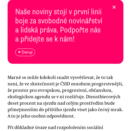
×
Naše noviny stojí v první linii
boje za svobodné novinářství
a lidská práva. Podpořte nás
a přidejte se k nám!
♥ Daruji
Marně se může kdokoli snažit vysvětlovat, že to tak
není, že ve skutečnosti je ČSSD mnohem progresivnější,
že prostor pro evropskou, progresivní, občanskou,
ekologickou agendu se v ní rozšiřuje. Dienstbierových
deset procent na sjezdu nad celým prostředím bude
přinejmenším do příštího sjezdu viset jako černý mrak.
A to je jeho osobní odpovědnost.
Při důkladné úvaze nad rozpoložením sociální