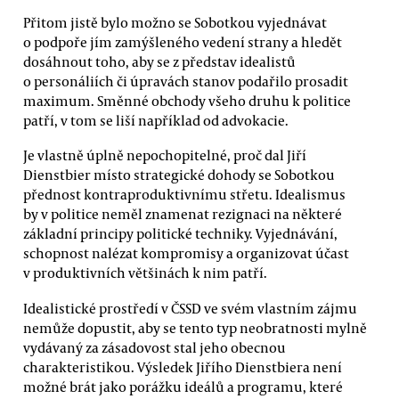
Přitom jistě bylo možno se Sobotkou vyjednávat
o podpoře jím zamýšleného vedení strany a hledět
dosáhnout toho, aby se z představ idealistů
o personáliích či úpravách stanov podařilo prosadit
maximum. Směnné obchody všeho druhu k politice
patří, v tom se liší například od advokacie.
Je vlastně úplně nepochopitelné, proč dal Jiří
Dienstbier místo strategické dohody se Sobotkou
přednost kontraproduktivnímu střetu. Idealismus
by v politice neměl znamenat rezignaci na některé
základní principy politické techniky. Vyjednávání,
schopnost nalézat kompromisy a organizovat účast
v produktivních většinách k nim patří.
Idealistické prostředí v ČSSD ve svém vlastním zájmu
nemůže dopustit, aby se tento typ neobratnosti mylně
vydávaný za zásadovost stal jeho obecnou
charakteristikou. Výsledek Jiřího Dienstbiera není
možné brát jako porážku ideálů a programu, které