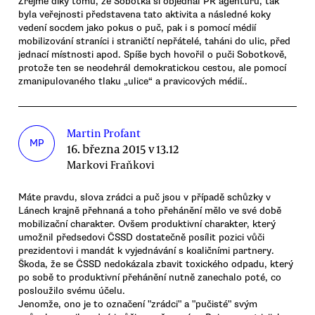
Zřejmě díky tomu, že Sobotka si objednal PR agenturu, tak
byla veřejnosti představena tato aktivita a následné koky
vedení socdem jako pokus o puč, pak i s pomocí médií
mobilizování straníci i straničtí nepřátelé, taháni do ulic, před
jednací místnosti apod. Spíše bych hovořil o puči Sobotkově,
protože ten se neodehrál demokratickou cestou, ale pomocí
zmanipulovaného tlaku „ulice“ a pravicových médií..
Martin Profant
MP
16. března 2015 v 13.12
Markovi Fraňkovi
Máte pravdu, slova zrádci a puč jsou v případě schůzky v
Lánech krajně přehnaná a toho přehánění mělo ve své době
mobilizační charakter. Ovšem produktivní charakter, který
umožnil předsedovi ČSSD dostatečně posílit pozici vůči
prezidentovi i mandát k vyjednávání s koaličními partnery.
Škoda, že se ČSSD nedokázala zbavit toxického odpadu, který
po sobě to produktivní přehánění nutně zanechalo poté, co
posloužilo svému účelu.
Jenomže, ono je to označení "zrádci" a "pučisté" svým