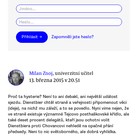
Přihlásit →
Zapomněli jste heslo?
Milan Znoj
, univerzitní učitel
13. března 2015 v 20.51
Proč ta hysterie? Není to ani debakl, ani největší událost
sjezdu. Dienstbier chtěl straně a veřejnosti připomenout věci
(ideje), na nichž mu záleží, a to se povedlo. Nyni vime nejen, že
ve straně existuje významné Tejcovo posthaškovské křídlo, ale
také deset procent delegátů, kteří jsou ochotni volit
Dienstbiera proti Chovancovi nehledě na opačné přání
předsedy. Neni to nic světoborného, ale dobrá vyhlídka.