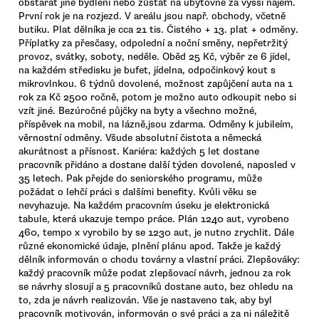
obstarat jiné bydlení nebo zůstat na ubytovně za vyšší nájem.
První rok je na rozjezd. V areálu jsou např. obchody, včetně
butiku. Plat dělníka je cca 21 tis. Čistého + 13. plat + odměny.
Příplatky za přesčasy, odpolední a noční směny, nepřetržitý
provoz, svátky, soboty, neděle. Oběd 25 Kč, výběr ze 6 jídel,
na každém středisku je bufet, jídelna, odpočinkový kout s
mikrovlnkou. 6 týdnů dovolené, možnost zapůjčení auta na 1
rok za Kč 2500 ročně, potom je možno auto odkoupit nebo si
vzít jiné. Bezúročné půjčky na byty a všechno možné,
příspěvek na mobil, na lázně,jsou zdarma. Odměny k jubileím,
věrnostní odměny. Všude absolutní čistota a německá
akurátnost a přísnost. Kariéra: každých 5 let dostane
pracovník přidáno a dostane další týden dovolené, naposled v
35 letech. Pak přejde do seniorského programu, může
požádat o lehčí práci s dalšími benefity. Kvůli věku se
nevyhazuje. Na každém pracovním úseku je elektronická
tabule, která ukazuje tempo práce. Plán 1240 aut, vyrobeno
460, tempo x vyrobilo by se 1230 aut, je nutno zrychlit. Dále
různé ekonomické údaje, plnění plánu apod. Takže je každý
dělník informován o chodu továrny a vlastní práci. Zlepšováky:
každý pracovník může podat zlepšovací návrh, jednou za rok
se návrhy slosují a 5 pracovníků dostane auto, bez ohledu na
to, zda je návrh realizován. Vše je nastaveno tak, aby byl
pracovník motivován, informován o své práci a za ni náležitě