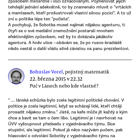
způsobem milosrdné i vůči označovaným. Pojmenovat jejich
tehdejší jednání adekvátně, to by znamenalo mluvit o "vrtácích
a mamlasech, kteří prošustrovali vlastní silnou pozici". A to už
zní u politika lépe ten "pučista".
A pochybuji, že Sobotka musel najímat nějakou agenturu, ti
čtyři se o své mediální znemožnění postarali mnohem
efektivnějším způsobem, než by to dokázala jakákoliv
agentura. A hněv ulice --obávám se, že po rusno-kradiádě
nikdo nestál o další vládu silně závislou na panu prezidentovi.
Bohuslav Vorel
, pojistný matematik
22. března 2015 v 22.32
Puč v Lánech nebo kde vlastně?
" ... lánská schůzka bylo zcela legitimní politické chování. V
politice je zcela legitimní, když se scházejí lidé, kteří chtějí
prosadit nějakou změnu." Jistě, na kafe může jít každý s kým
chce a bavit se tam o čem libo. Legitimní je i navrhovat na
ÚVV vyšoupnout předsedu z vyjednávacího týmu. Sice
stupidní, ale legitimní. Pokud já něco nazývám pučem, pak
hlasování o odvolání Sobotky z vyjednávacího týmu na