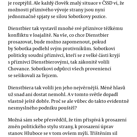
je rozptýlil. Ale každý člověk znalý situace v ČSSD ví, že
možnosti příznivého vývoje strany jsou nyní
jednoznačně spjaty se sílou Sobotkovy pozice.
Dienstbier tak vystavil mnohé své příznivce těžkému
konfliktu v loajalitě. Na vše, co chce Dienstbier
prosazovat, bude možno zapomenout, pokud
by Sobotka podlehl svým protivníkům. Sobotkovi
politicky soudní příznivci, kteří se z velké části kryjí
s příznivci Dienstbierovými, tak zákonitě volili
Chovance. Sobotkovi odpůrci všech proveniencí
se sešikovali za Tejcem.
Dienstbiera tak volili jen jeho nejvěrnější. Méně hlasů
už snad ani dostat nemohl. A v tomto světle dopadl
vlastně ještě dobře. Proč se ale vůbec do takto evidentně
nesmyslného podniku pouštěl?
Možná sám sebe přesvědčil, že tím přispívá k prosazení
změn politického stylu strany, k prosazení úprav
stanov. Hluboce se v tom ovšem mýlí. Tříštěním sil