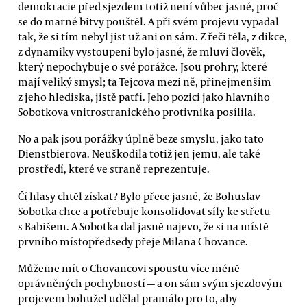
demokracie před sjezdem totiž není vůbec jasné, proč
se do marné bitvy pouštěl. A při svém projevu vypadal
tak, že si tím nebyl jist už ani on sám. Z řeči těla, z dikce,
z dynamiky vystoupení bylo jasné, že mluví člověk,
který nepochybuje o své porážce. Jsou prohry, které
mají veliký smysl; ta Tejcova mezi ně, přinejmenším
z jeho hlediska, jistě patří. Jeho pozici jako hlavního
Sobotkova vnitrostranického protivníka posílila.
No a pak jsou porážky úplně beze smyslu, jako tato
Dienstbierova. Neuškodila totiž jen jemu, ale také
prostředí, které ve straně reprezentuje.
Čí hlasy chtěl získat? Bylo přece jasné, že Bohuslav
Sobotka chce a potřebuje konsolidovat síly ke střetu
s Babišem. A Sobotka dal jasně najevo, že si na místě
prvního místopředsedy přeje Milana Chovance.
Můžeme mít o Chovancovi spoustu více méně
oprávněných pochybností — a on sám svým sjezdovým
projevem bohužel udělal pramálo pro to, aby