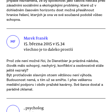
případě neznamená, že by společnost jako taková nestála před
zásadními sociálními a ekologickými problémy, které už v
dohledném časovém horizontu dost možná přesáhnout
hranice řešení, kterých je ona ve své současné podobě vůbec
schopna.
Marek Franěk
MF
15. března 2015 v 15.34
všechno je to daleko prostší
Proč zde není možné říci, že Dienstbier je prázdná nádoba,
člověk málo schopný, nechytrý, konfliktní a osobnostně stále
ještě nezralý?
Být protlačován slavným otcem většinou není výhoda.
Budoucnost nemá, s tím už se smiřte. I přes veškerou
mediální podporu i obdiv pražské kavárny. Své šance dostal a
parádně zklamal.
, psycholog