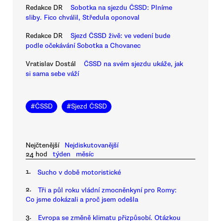
Redakce DR
Sobotka na sjezdu ČSSD: Plníme
sliby. Fico chválil, Středula oponoval
Redakce DR
Sjezd ČSSD živě: ve vedení bude
podle očekávání Sobotka a Chovanec
Vratislav Dostál
ČSSD na svém sjezdu ukáže, jak
si sama sebe váží
#
ČSSD
#
Sjezd ČSSD
Nejčtenější
Nejdiskutovanější
24 hod
týden
měsíc
1.
Sucho v době motoristické
2.
Tři a půl roku vládní zmocněnkyní pro Romy:
Co jsme dokázali a proč jsem odešla
3.
Evropa se změně klimatu přizpůsobí. Otázkou