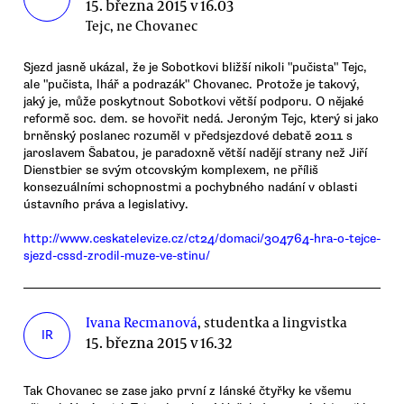
15. března 2015 v 16.03
Tejc, ne Chovanec
Sjezd jasně ukázal, že je Sobotkovi bližší nikoli "pučista" Tejc,
ale "pučista, lhář a podrazák" Chovanec. Protože je takový,
jaký je, může poskytnout Sobotkovi větší podporu. O nějaké
reformě soc. dem. se hovořit nedá. Jeroným Tejc, který si jako
brněnský poslanec rozuměl v předsjezdové debatě 2011 s
jaroslavem Šabatou, je paradoxně větší nadějí strany než Jiří
Dienstbier se svým otcovským komplexem, ne příliš
konsezuálními schopnostmi a pochybného nadání v oblasti
ústavního práva a legislativy.
http://www.ceskatelevize.cz/ct24/domaci/304764-hra-o-tejce-
sjezd-cssd-zrodil-muze-ve-stinu/
Ivana Recmanová
, studentka a lingvistka
IR
15. března 2015 v 16.32
Tak Chovanec se zase jako první z lánské čtyřky ke všemu