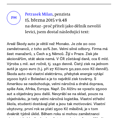
Petrasek Milan
, penzista
PM
15. března 2015 v 9.48
na dotaz - proč příteli jako dělník nevolíš
levici, jsem dostal následující text:
Areál Škody auto je větší než Monako. Je zde 20 000
zaměstnanců, z toho 20% žen. Velmi silné odbory. Firma má
šest manažerů, 1 Čech a 5 Němců. Žijí v Praze. Zisk jde
akcionářům, stát akcie nemá. V ČR zůstávají daně, cca 6 mld.
Výroba 1 mil. aut ročně, tj. 1240 denně. Čistý zisk na jednom
autě je 1500 euro (t.j. při 27 Kč/euro 50,220.000 Kč denně!).
Škoda auto má vlastní elektrárnu, přebytek energie vytápí
25000 bytů v Boleslavi a je to největší zisk továrny. S
Amerikou se neobchoduje, velmi náročná a drahá doprava,
spíše Asie, Afrika, Evropa. Např. Do Alžíru se vyvezlo 25000
aut a objednány jsou další. Nevyrábí se na sklad, pouze na
objednávku, je tedy velmi náročná logistika. Vlastní střední
škola, studenti dostávají plat a jsou tak motivováni. Vlastní
ubytovny, první rok se platí 2500 Kč měsíčně, je v tom
dvakrát týdně úklid. Během roku si mohou zaměstnanci