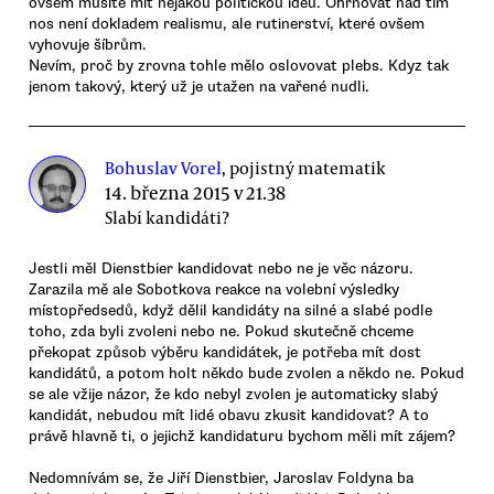
ovsem musíte mít nějakou politickou ideu. Ohrnovat nad tím
nos není dokladem realismu, ale rutinerství, které ovšem
vyhovuje šíbrům.
Nevím, proč by zrovna tohle mělo oslovovat plebs. Kdyz tak
jenom takový, který už je utažen na vařené nudli.
Bohuslav Vorel
, pojistný matematik
14. března 2015 v 21.38
Slabí kandidáti?
Jestli měl Dienstbier kandidovat nebo ne je věc názoru.
Zarazila mě ale Sobotkova reakce na volební výsledky
místopředsedů, když dělil kandidáty na silné a slabé podle
toho, zda byli zvoleni nebo ne. Pokud skutečně chceme
překopat způsob výběru kandidátek, je potřeba mít dost
kandidátů, a potom holt někdo bude zvolen a někdo ne. Pokud
se ale vžije názor, že kdo nebyl zvolen je automaticky slabý
kandidát, nebudou mít lidé obavu zkusit kandidovat? A to
právě hlavně ti, o jejichž kandidaturu bychom měli mít zájem?
Nedomnívám se, že Jiří Dienstbier, Jaroslav Foldyna ba