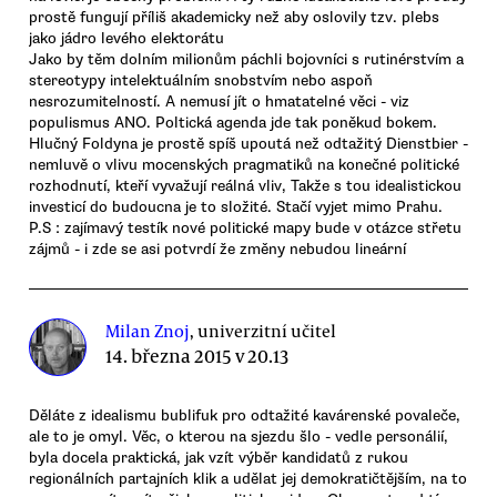
prostě fungují příliš akademicky než aby oslovily tzv. plebs
jako jádro levého elektorátu
Jako by těm dolním milionům páchli bojovníci s rutinérstvím a
stereotypy intelektuálním snobstvím nebo aspoň
nesrozumitelností. A nemusí jít o hmatatelné věci - viz
populismus ANO. Poltická agenda jde tak poněkud bokem.
Hlučný Foldyna je prostě spíš upoutá než odtažitý Dienstbier -
nemluvě o vlivu mocenských pragmatiků na konečné politické
rozhodnutí, kteří vyvažují reálná vliv, Takže s tou idealistickou
investicí do budoucna je to složité. Stačí vyjet mimo Prahu.
P.S : zajímavý testík nové politické mapy bude v otázce střetu
zájmů - i zde se asi potvrdí že změny nebudou lineární
Milan Znoj
, univerzitní učitel
14. března 2015 v 20.13
Děláte z idealismu bublifuk pro odtažité kavárenské povaleče,
ale to je omyl. Věc, o kterou na sjezdu šlo - vedle personálií,
byla docela praktická, jak vzít výběr kandidatů z rukou
regionálních partajních klik a udělat jej demokratičtějším, na to