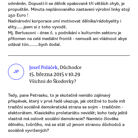
odměněn. Dopustí-li se dělník opakovaně tří větších chyb, je
propuštěn. Minuta neplánovaného zastavení výrobní linky stojí
150 Euro !
Nadnárodní korporace umí motivovat dělníka/rádobyelity i
elity......jsem si z toho vyvodil.
Mj. Berlusconi - dnes č. 1 podnikání v kulturním sektoru je
přítomen na celé mediální frontě - nemusíš ani vládnout abys
udával tón........bych dodal.
Josef Poláček
, Důchodce
JP
15. března 2015 v 10.29
Všichni do Škodovky?
Tedy, pane Petrasku, to je skutečně nemálo zajímavý
příspěvek, který v prvé řadě ukazuje, jak obtížné to bude mít
tradiční sociálně demokratická strana se svým - tradičním -
elektorátem. Klasického proletariátu nevidět; koho tedy ještě
vlastně má oslovit sociální demokracie? Namísto člověka
dělného, tvůrčího, má se stát už jenom stranou důchodců a
sociálně vyvržených?