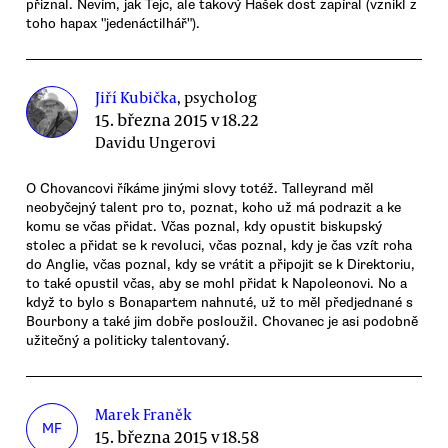
přiznal. Nevím, jak Tejc, ale takový Hašek dost zapíral (vznikl z
toho hapax "jedenáctilhář").
Jiří Kubička
, psycholog
15. března 2015 v 18.22
Davidu Ungerovi
O Chovancovi říkáme jinými slovy totéž. Talleyrand měl
neobyčejný talent pro to, poznat, koho už má podrazit a ke
komu se včas přidat. Včas poznal, kdy opustit biskupský
stolec a přidat se k revoluci, včas poznal, kdy je čas vzít roha
do Anglie, včas poznal, kdy se vrátit a připojit se k Direktoriu,
to také opustil včas, aby se mohl přidat k Napoleonovi. No a
když to bylo s Bonapartem nahnuté, už to měl předjednané s
Bourbony a také jim dobře posloužil. Chovanec je asi podobně
užitečný a politicky talentovaný.
Marek Franěk
MF
15. března 2015 v 18.58