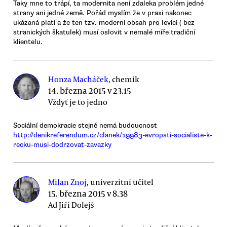
Taky mne to trápí, ta modernita není zdaleka problém jedné
strany ani jedné země. Pořád myslím že v praxi nakonec
ukázaná platí a že ten tzv. moderní obsah pro levici ( bez
stranických škatulek) musí oslovit v nemalé míře tradiční
klientelu.
Honza Macháček
, chemik
14. března 2015 v 23.15
Vždyť je to jedno
Sociální demokracie stejně nemá budoucnost
http://denikreferendum.cz/clanek/19983-evropsti-socialiste-k-
recku-musi-dodrzovat-zavazky
Milan Znoj
, univerzitní učitel
15. března 2015 v 8.38
Ad Jiří Dolejš