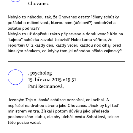
Chovanec
Nebylo to náhodou tak, že Chovanec ostatní členy schůzky
požádal o mlčenlivost, kterou sám (účelově?) nedodržel a
ostatní podrazil?
Nebylo to už dopředu takto připraveno a domluveno? Kdo na
"tajnou" schůzku zavolal televisi? Nebo tomu věříme, že
reportéři ČT1 každý den, každý večer, každou noc číhají před
lánským zámkem, co kdyby tam jel náhodou někdo zajímavý?
, psycholog
15. března 2015 v 19.51
Paní Recmanová,
Jeroným Tejc o lánské schůzce nezapíral, ani nelhal. A
nepřešel na druhou stranu jako Chovanec. Jinak by byl teď
ministrem vnitra. Získal i potom důvěru jako předseda
poslaneckého klubu, ale aby ulehčil cestu Sobotkovi, tak se
této pozice vzdal.