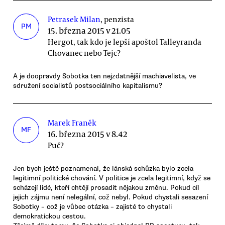
Petrasek Milan
, penzista
PM
15. března 2015 v 21.05
Hergot, tak kdo je lepší apoštol Talleyranda
Chovanec nebo Tejc?
A je doopravdy Sobotka ten nejzdatnější machiavelista, ve
sdružení socialistů postsociálního kapitalismu?
Marek Franěk
MF
16. března 2015 v 8.42
Puč?
Jen bych ještě poznamenal, že lánská schůzka bylo zcela
legitimní politické chování. V politice je zcela legitimní, když se
scházejí lidé, kteří chtějí prosadit nějakou změnu. Pokud cíl
jejich zájmu není nelegální, což nebyl. Pokud chystali sesazení
Sobotky – což je vůbec otázka – zajisté to chystali
demokratickou cestou.