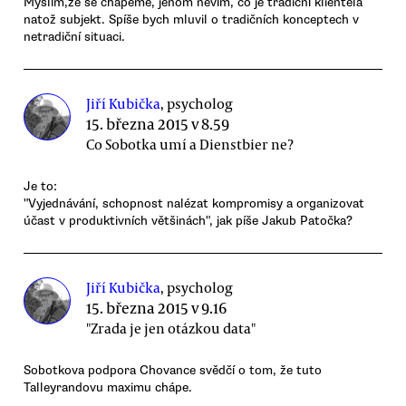
Myslím,že se chápeme, jenom nevím, co je tradiční klientela
natož subjekt. Spíše bych mluvil o tradičních konceptech v
netradiční situaci.
Jiří Kubička
, psycholog
15. března 2015 v 8.59
Co Sobotka umí a Dienstbier ne?
Je to:
"Vyjednávání, schopnost nalézat kompromisy a organizovat
účast v produktivních většinách", jak píše Jakub Patočka?
Jiří Kubička
, psycholog
15. března 2015 v 9.16
"Zrada je jen otázkou data"
Sobotkova podpora Chovance svědčí o tom, že tuto
Talleyrandovu maximu chápe.