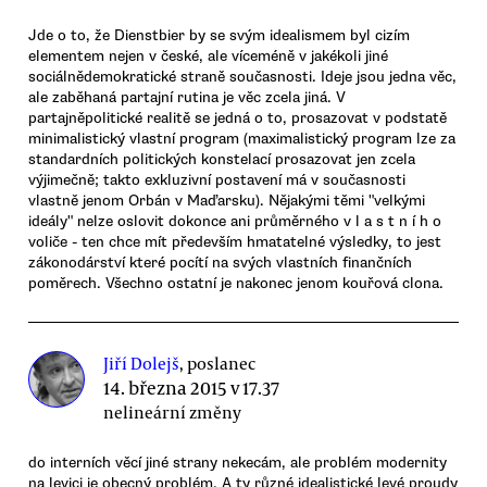
Jde o to, že Dienstbier by se svým idealismem byl cizím
elementem nejen v české, ale víceméně v jakékoli jiné
sociálnědemokratické straně současnosti. Ideje jsou jedna věc,
ale zaběhaná partajní rutina je věc zcela jiná. V
partajněpolitické realitě se jedná o to, prosazovat v podstatě
minimalistický vlastní program (maximalistický program lze za
standardních politických konstelací prosazovat jen zcela
výjimečně; takto exkluzivní postavení má v současnosti
vlastně jenom Orbán v Maďarsku). Nějakými těmi "velkými
ideály" nelze oslovit dokonce ani průměrného v l a s t n í h o
voliče - ten chce mít především hmatatelné výsledky, to jest
zákonodárství které pocítí na svých vlastních finančních
poměrech. Všechno ostatní je nakonec jenom kouřová clona.
Jiří Dolejš
, poslanec
14. března 2015 v 17.37
nelineární změny
do interních věcí jiné strany nekecám, ale problém modernity
na levici je obecný problém. A ty různé idealistické levé proudy