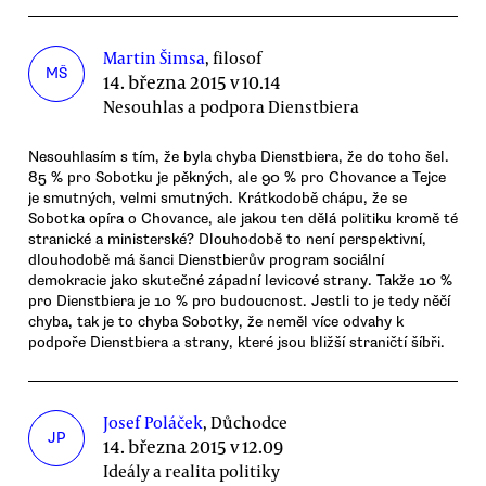
Martin Šimsa
, filosof
MŠ
14. března 2015 v 10.14
Nesouhlas a podpora Dienstbiera
Nesouhlasím s tím, že byla chyba Dienstbiera, že do toho šel.
85 % pro Sobotku je pěkných, ale 90 % pro Chovance a Tejce
je smutných, velmi smutných. Krátkodobě chápu, že se
Sobotka opíra o Chovance, ale jakou ten dělá politiku kromě té
stranické a ministerské? Dlouhodobě to není perspektivní,
dlouhodobě má šanci Dienstbierův program sociální
demokracie jako skutečné západní levicové strany. Takže 10 %
pro Dienstbiera je 10 % pro budoucnost. Jestli to je tedy něčí
chyba, tak je to chyba Sobotky, že neměl více odvahy k
podpoře Dienstbiera a strany, které jsou bližší straničtí šíbři.
Josef Poláček
, Důchodce
JP
14. března 2015 v 12.09
Ideály a realita politiky