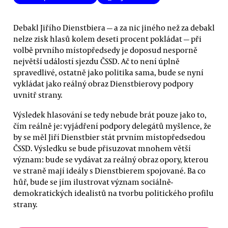
Debakl Jiřího Dienstbiera — a za nic jiného než za debakl
nelze zisk hlasů kolem deseti procent pokládat — při
volbě prvního místopředsedy je doposud nesporně
největší událostí sjezdu ČSSD. Ač to není úplně
spravedlivé, ostatně jako politika sama, bude se nyní
vykládat jako reálný obraz Dienstbierovy podpory
uvnitř strany.
Výsledek hlasování se tedy nebude brát pouze jako to,
čím reálně je: vyjádření podpory delegátů myšlence, že
by se měl Jiří Dienstbier stát prvním místopředsedou
ČSSD. Výsledku se bude přisuzovat mnohem větší
význam: bude se vydávat za reálný obraz opory, kterou
ve straně mají ideály s Dienstbierem spojované. Ba co
hůř, bude se jím ilustrovat význam sociálně-
demokratických idealistů na tvorbu politického profilu
strany.