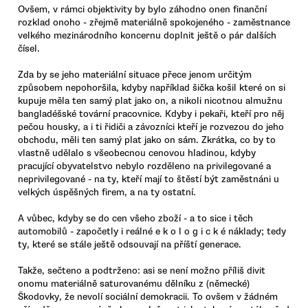
Ovšem, v rámci objektivity by bylo záhodno onen finanční
rozklad onoho - zřejmě materiálně spokojeného - zaměstnance
velkého mezinárodního koncernu doplnit ještě o pár dalších
čísel.
Zda by se jeho materiální situace přece jenom určitým
způsobem nepohoršila, kdyby například šička košil které on si
kupuje měla ten samý plat jako on, a nikoli nicotnou almužnu
bangladéšské tovární pracovnice. Kdyby i pekaři, kteří pro něj
pečou housky, a i ti řidiči a závozníci kteří je rozvezou do jeho
obchodu, měli ten samý plat jako on sám. Zkrátka, co by to
vlastně udělalo s všeobecnou cenovou hladinou, kdyby
pracující obyvatelstvo nebylo rozděleno na privilegované a
neprivilegované - na ty, kteří mají to štěstí být zaměstnáni u
velkých úspěšných firem, a na ty ostatní.
A vůbec, kdyby se do cen všeho zboží - a to sice i těch
automobilů - započetly i reálné e k o l o g i c k é náklady; tedy
ty, které se stále ještě odsouvají na příští generace.
Takže, sečteno a podtrženo: asi se není možno příliš divit
onomu materiálně saturovanému dělníku z (německé)
Škodovky, že nevolí sociální demokracii. To ovšem v žádném