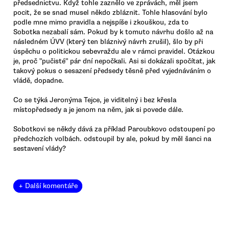
předsednictvu. Když tohle zaznělo ve zprávách, měl jsem
pocit, že se snad musel někdo zbláznit. Tohle hlasování bylo
podle mne mimo pravidla a nejspíše i zkouškou, zda to
Sobotka nezabalí sám. Pokud by k tomuto návrhu došlo až na
následném ÚVV (který ten bláznivý návrh zrušil), šlo by při
úspěchu o politickou sebevraždu ale v rámci pravidel. Otázkou
je, proč "pučisté" pár dní nepočkali. Asi si dokázali spočítat, jak
takový pokus o sesazení předsedy těsně před vyjednáváním o
vládě, dopadne.
Co se týká Jeronýma Tejce, je viditelný i bez křesla
místopředsedy a je jenom na něm, jak si povede dále.
Sobotkovi se někdy dává za příklad Paroubkovo odstoupení po
předchozích volbách. odstoupil by ale, pokud by měl šanci na
sestavení vlády?
+ Další komentáře