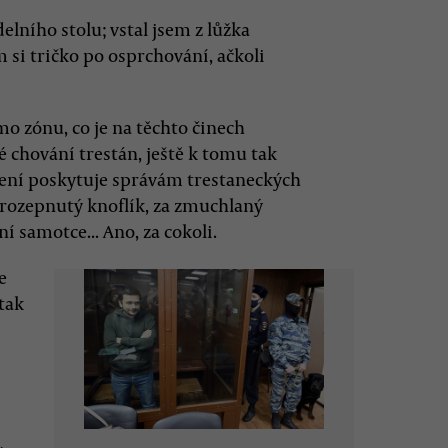
elního stolu; vstal jsem z lůžka
si tričko po osprchování, ačkoli
o zónu, co je na těchto činech
é chování trestán, ještě k tomu tak
zení poskytuje správám trestaneckých
 rozepnutý knoflík, za zmuchlaný
í samotce... Ano, za cokoli.
e
tak