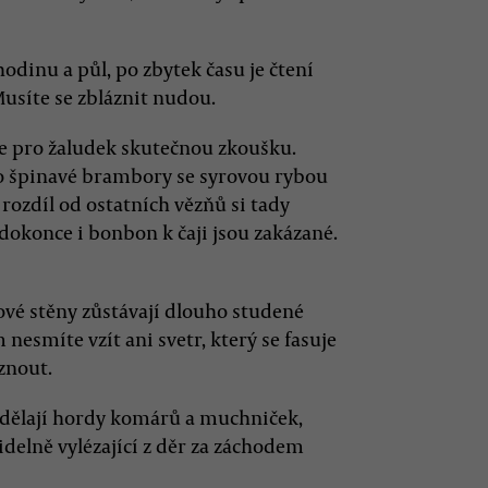
odinu a půl, po zbytek času je čtení
Musíte se zbláznit nudou.
uje pro žaludek skutečnou zkoušku.
bo špinavé brambory se syrovou rybou
 rozdíl od ostatních vězňů si tady
 dokonce i bonbon k čaji jsou zakázané.
ové stěny zůstávají dlouho studené
 nesmíte vzít ani svetr, který se fasuje
znout.
 dělají hordy komárů a muchniček,
videlně vylézající z děr za záchodem