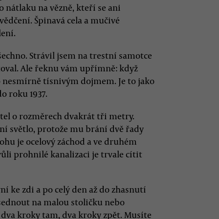
nátlaku na vězně, kteří se ani
vědčení. Špinavá cela a mučivé
ení.
chno. Strávil jsem na trestní samotce
toval. Ale řeknu vám upřímně: když
to nesmírně tísnivým dojmem. Je to jako
do roku 1937.
ytel o rozměrech dvakrát tři metry.
 světlo, protože mu brání dvě řady
rohu je ocelový záchod a ve druhém
i prohnilé kanalizaci je trvale cítit
ní ke zdi a po celý den až do zhasnutí
 sednout na malou stoličku nebo
 dva kroky tam, dva kroky zpět. Musíte