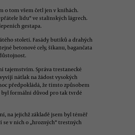
m o tom všem četl jen v knihách.
átele lidu“ ve stalinských lágrech.
klepeních gestapa.
átého století. Fasády butiků a drahých
stejné betonové cely, šikanu, bagančata
důstojnost.
í tajemstvím. Správa trestanecké
 vyvíjí nátlak na žádost vysokých
 moc předpokládá, že tímto způsobem
ý byl formální důvod pro tak tvrdé
ní, na jejichž základě jsem byl téměř
í se v nich o „hrozných“ trestných