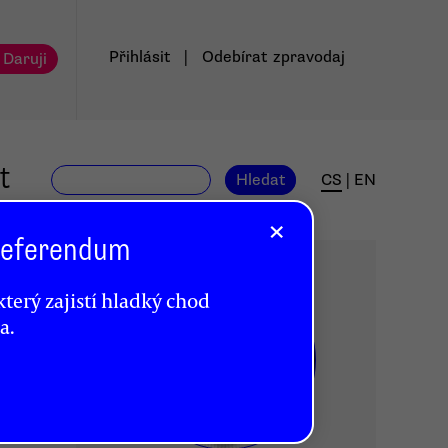
Přihlásit
|
Odebírat
zpravodaj
 Daruji
t
Hledat
CS
|
EN
×
 Referendum
terý zajistí hladký chod
a.