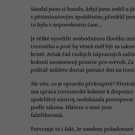
Sundal jsem si bundu, když jsem seděl u jíd
s pětiminutovým zpožděním; převlékl jsem 
to bylo v nepovoleném čase...
Je těžké vysvětlit svobodnému člověku mim
trestného a proč by vězeň měl být za takov
krutě. Avšak řád ruských nápravných zaří
kolonií neomezený prostor pro svévoli. Za
polštář můžete dostat patnáct dní na trestn
Ale víte, co je opravdu překvapivé? Přestož
má správa trestanecké kolonie k dispozici 
spolehlivý nástroj, nedokázala postupovat
podle zákona. Hlášení o mně jsou
falzifikovaná.
Potvrzuje to i fakt, že soudem požadované