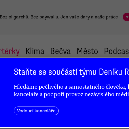
Bez oligarchů. Bez paywallu.
Jen vaše dary a naše práce
♥
rtérky
Klima
Bečva
Město
Podcas
Staňte se součástí týmu Deníku
Hledáme pečlivého a samostatného člověka, k
kanceláře a podpoří provoz nezávislého médi
ního
Vedoucí kanceláře
i
u