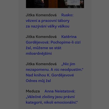
Jitka Komendová
Rusko:
vězení a pracovní tábory
za nazývání války válkou
Jitka Komendová
Katěrina
Gordějevová: Pochopíme-li cizí
žal, můžeme se stát
milosrdnějšími
Jitka Komendová
„Nic jim
nezapomenu. A nic neodpustím.“
Nad knihou K. Gordějevové
Odnes můj žal
Meduza
Anna Neistatová:
„Válečné zločiny jsou právní
kategorií, nikoli emocionální.“