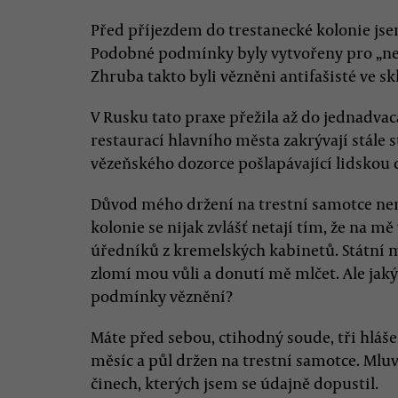
Před příjezdem do trestanecké kolonie jse
Podobné podmínky byly vytvořeny pro „nepř
Zhruba takto byli vězněni antifašisté ve s
V Rusku tato praxe přežila až do jednadvac
restaurací hlavního města zakrývají stále 
vězeňského dozorce pošlapávající lidskou 
Důvod mého držení na trestní samotce nen
kolonie se nijak zvlášť netají tím, že na mě
úředníků z kremelských kabinetů. Státní
zlomí mou vůli a donutí mě mlčet. Ale jak
podmínky věznění?
Máte před sebou, ctihodný soude, tři hláše
měsíc a půl držen na trestní samotce. Mluv
činech, kterých jsem se údajně dopustil.