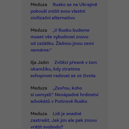
Meduza
Rusko se na Ukrajině
pokouší zničit svou vlastní
civilizační alternativu
Meduza
„V Rusku budeme
muset vše vybudovat znovu
od začátku. Žádnou jinou zemi
nemáme.“
Ilja Jašin
Zvítězí přesně v tom
okamžiku, kdy ztratíme
schopnost radovat se ze života
Meduza
„Zavřou, koho
si usmyslí.“ Nenápadné hrdinství
advokátů v Putinově Rusku
Meduza
Lidi je snadné
zastrašit. Jak jim ale pak znovu
vrátit svobodu?