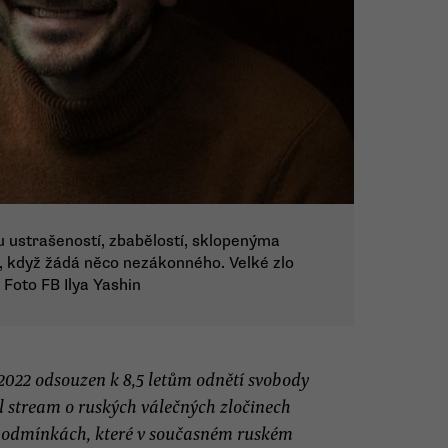
u ustrašeností, zbabělostí, sklopenýma
‘, když žádá něco nezákonného. Velké zlo
“ Foto FB Ilya Yashin
i 2022 odsouzen k 8,5 letům odnětí svobody
l stream o ruských válečných zločinech
h podmínkách, které v současném ruském