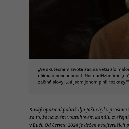
„Ve skutečném životě začíná větší zlo malo
očima a neschopností říct nadřízenému ‚ne
začíná slovy: ‚Já jsem jenom plnil rozkazy.‘
Ruský opoziční politik Ilja Jašin byl v prosinc
za to, že na svém youtubovém kanálu zveřejni
v Buči. Od června 2024 je držen v nejtvrdšíc