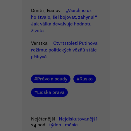
Dmitrij Ivanov
„Všechno už
ho štvalo, šel bojovat, zahynul.“
Jak válka devalvuje hodnotu
života
Verstka
Čtvrtstoletí Putinova
režimu: politických vězňů stále
přibývá
#
Právo a soudy
#
Rusko
#
Lidská práva
Nejčtenější
Nejdiskutovanější
24 hod
týden
měsíc