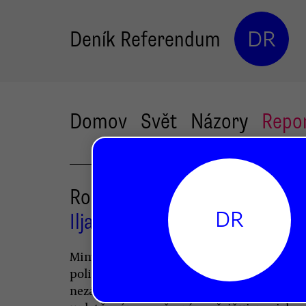
Deník Referendum
DR
Domov
Svět
Názory
Repo
Rozbít začarovaný kruh zvůle
DR
Ilja Jašin
Mimořádně působivou řeč ruského opozič
politika Ilji Jašina, který podal žalobu prot
nezákonným postupům, jež jsou vůči něm