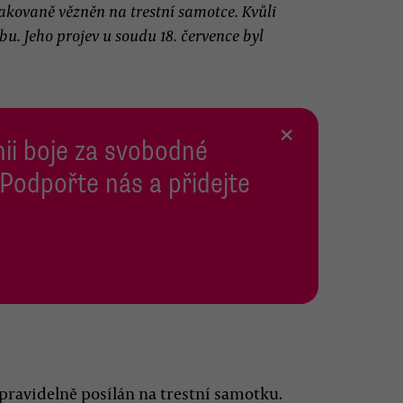
akovaně vězněn na trestní samotce. Kvůli
u. Jeho projev u soudu 18. července byl
×
inii boje za svobodné
 Podpořte nás a přidejte
 pravidelně posílán na trestní samotku.