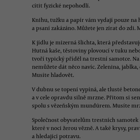
cítit fyzické nepohodlí.
Knihu, tužku a papír vám vydají pouze na h
a psaní zakázáno. Můžete jen zírat do zdi. 
K jídlu je mizerná šlichta, která představ
Hutná kaše, těstoviny plovoucí v tuku ne
tvoří typický příděl na trestní samotce. Na
nemůžete dát něco navíc. Zelenina, jablka,
Musíte hladovět.
V dubnu se topení vypíná, ale tlusté beton
a v cele opravdu silně mrzne. Přitom si sem
spolu s vězeňským mundúrem. Musíte mr
Společnost obyvatelům trestních samotek
které v noci žerou vězně. A také krysy, pra
a hledající potravu.