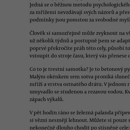
Jedná se o běžnou metodu psychologického 
za mřížemi nevzdávají svých názorů a přes
podmínky jsou pomstou za svobodné myšl
Člověk si samozřejmě může zvyknout na vše
už několik týdnů a postupně jsem se adap
poprvé překročíte práh této cely, působí 
vstoupit do stroje času, který vás přenese 
Co to je trestní samotka? Je to betonový p
Malým okénkem sem sotva proniká sluneční
mříží a vrstva ostnatého drátu. V jednom 
umyvadlo se studenou a rezavou vodou. Kvůl
zápach výkalů.
V pět hodin ráno se železná palanda připev
si vězni nesmějí lehnout. Můžete si pouze
nekonečně dlouho chodit po stísněné cele: