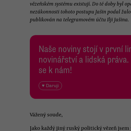
vězeňském systému existují. Do té doby byl op
nezákonnosti tohoto postupu Jašin podal žalob
publikován na telegramovém účtu Ilji Jašina.
Naše noviny stojí v první l
novinářství a lidská práva.
se k nám!
♥ Daruji
Vážený soude,
Jako každý jiný ruský politický vězeň jsem