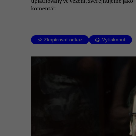
uplatňovány ve vězení, zveřejňujeme jako
komentář.
Zkopírovat odkaz
Vytisknout