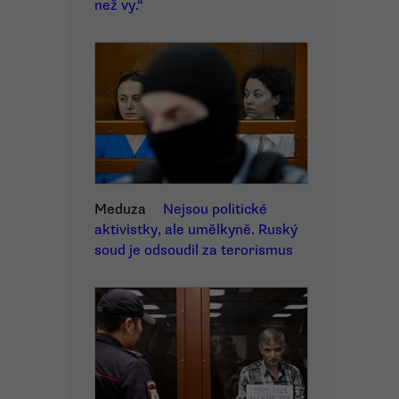
než vy.“
Meduza
Nejsou politické
aktivistky, ale umělkyně. Ruský
soud je odsoudil za terorismus