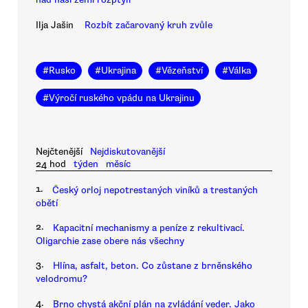
Ilja Jašin
Rozbít začarovaný kruh zvůle
#
Rusko
#
Ukrajina
#
Vězeňství
#
Válka
#
Výročí ruského vpádu na Ukrajinu
Nejčtenější
Nejdiskutovanější
24 hod
týden
měsíc
1.
Český orloj nepotrestaných viníků a trestaných
obětí
2.
Kapacitní mechanismy a peníze z rekultivací.
Oligarchie zase obere nás všechny
3.
Hlína, asfalt, beton. Co zůstane z brněnského
velodromu?
4.
Brno chystá akční plán na zvládání veder. Jako