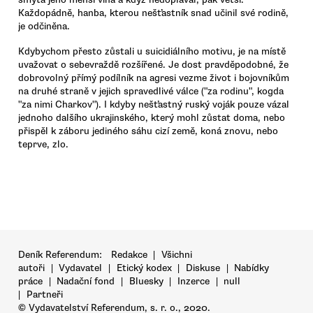
Každopádně, hanba, kterou nešťastník snad učinil své rodině,
je odčiněna.
Kdybychom přesto zůstali u suicidiálního motivu, je na místě
uvažovat o sebevraždě rozšířené. Je dost pravděpodobné, že
dobrovolný přímý podílník na agresi vezme život i bojovníkům
na druhé straně v jejich spravedlivé válce ("za rodinu", kogda
"za nimi Charkov"). I kdyby nešťastný ruský voják pouze vázal
jednoho dalšího ukrajinského, který mohl zůstat doma, nebo
přispěl k záboru jediného sáhu cizí země, koná znovu, nebo
teprve, zlo.
Deník Referendum:
Redakce
|
Všichni
autoři
|
Vydavatel
|
Etický kodex
|
Diskuse
|
Nabídky
práce
|
Nadační fond
|
Bluesky
|
Inzerce
|
null
|
Partneři
© Vydavatelství Referendum, s. r. o., 2020.