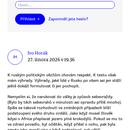
Přihlásit →
Zapomněli jste heslo?
Ivo Horák
IH
27. února 2026 v 19.36
K ruským politickým vězňům chovám respekt. K textu však
mám výhrady. Výhrady, jaké lidé v Rusku po všem asi jen stěží
ještě dokáží formulovat či jen pochopit.
Nemyslím si, že narukovat do války je způsob sebevraždy.
(Bylo by těch sebevrahů v minulosti asi opravdu příliš mnoho).
Spíše se takové rozhodnutí ve zmíněných případech blíží
podstoupení svého druhu ordálií. Jako když musel člověk
kdysi v Africe přeplavat jezero plné krokodýlů. Pokud se mu to
ve zdraví povedlo, byl očištěn, když přišel o nohu, pak byla
smyta jeho menší vina a když nedoplaval, pak větší.