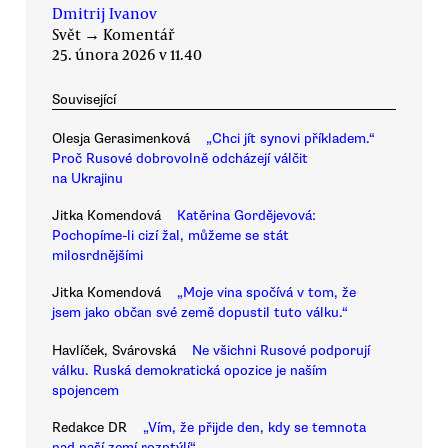
Dmitrij Ivanov
Svět
→
Komentář
25. února 2026 v 11.40
Související
Olesja Gerasimenková
„Chci jít synovi příkladem.“
Proč Rusové dobrovolně odcházejí válčit
na Ukrajinu
Jitka Komendová
Katěrina Gordějevová:
Pochopíme-li cizí žal, můžeme se stát
milosrdnějšími
Jitka Komendová
„Moje vina spočívá v tom, že
jsem jako občan své země dopustil tuto válku.“
Havlíček, Svárovská
Ne všichni Rusové podporují
válku. Ruská demokratická opozice je naším
spojencem
Redakce DR
„Vím, že přijde den, kdy se temnota
nad naší zemí rozptýlí“