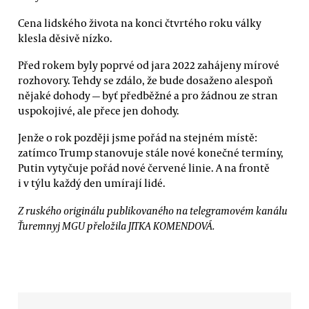
Cena lidského života na konci čtvrtého roku války
klesla děsivě nízko.
Před rokem byly poprvé od jara 2022 zahájeny mírové
rozhovory. Tehdy se zdálo, že bude dosaženo alespoň
nějaké dohody — byť předběžné a pro žádnou ze stran
uspokojivé, ale přece jen dohody.
Jenže o rok později jsme pořád na stejném místě:
zatímco Trump stanovuje stále nové konečné termíny,
Putin vytyčuje pořád nové červené linie. A na frontě
i v týlu každý den umírají lidé.
Z ruského originálu publikovaného na telegramovém kanálu
Ťuremnyj MGU přeložila JITKA KOMENDOVÁ.