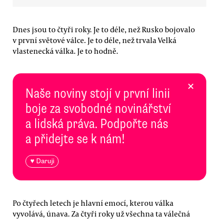
Dnes jsou to čtyři roky. Je to déle, než Rusko bojovalo
v první světové válce. Je to déle, než trvala Velká
vlastenecká válka. Je to hodně.
×
Naše noviny stojí v první linii
boje za svobodné novinářství
a lidská práva. Podpořte nás
a přidejte se k nám!
♥ Daruji
Po čtyřech letech je hlavní emocí, kterou válka
vyvolává, únava. Za čtyři roky už všechna ta válečná