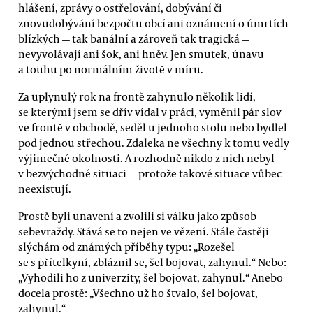
hlášení, zprávy o ostřelování, dobývání či
znovudobývání bezpočtu obcí ani oznámení o úmrtích
blízkých — tak banální a zároveň tak tragická —
nevyvolávají ani šok, ani hněv. Jen smutek, únavu
a touhu po normálním životě v míru.
Za uplynulý rok na frontě zahynulo několik lidí,
se kterými jsem se dřív vídal v práci, vyměnil pár slov
ve frontě v obchodě, seděl u jednoho stolu nebo bydlel
pod jednou střechou. Zdaleka ne všechny k tomu vedly
výjimečné okolnosti. A rozhodně nikdo z nich nebyl
v bezvýchodné situaci — protože takové situace vůbec
neexistují.
Prostě byli unavení a zvolili si válku jako způsob
sebevraždy. Stává se to nejen ve vězení. Stále častěji
slýchám od známých příběhy typu: „Rozešel
se s přítelkyní, zbláznil se, šel bojovat, zahynul.“ Nebo:
„Vyhodili ho z univerzity, šel bojovat, zahynul.“ Anebo
docela prostě: „Všechno už ho štvalo, šel bojovat,
zahynul.“