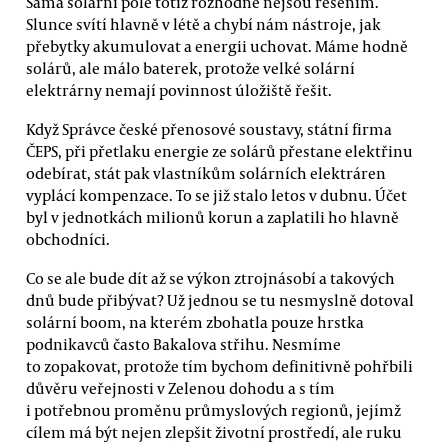
Sama solární pole totiž rozhodně nejsou řešením.
Slunce svítí hlavně v létě a chybí nám nástroje, jak
přebytky akumulovat a energii uchovat. Máme hodně
solárů, ale málo baterek, protože velké solární
elektrárny nemají povinnost úložiště řešit.
Když Správce české přenosové soustavy, státní firma
ČEPS, při přetlaku energie ze solárů přestane elektřinu
odebírat, stát pak vlastníkům solárních elektráren
vyplácí kompenzace. To se již stalo letos v dubnu. Účet
byl v jednotkách milionů korun a zaplatili ho hlavně
obchodníci.
Co se ale bude dít až se výkon ztrojnásobí a takových
dnů bude přibývat? Už jednou se tu nesmyslně dotoval
solární boom, na kterém zbohatla pouze hrstka
podnikavců často Bakalova střihu. Nesmíme
to zopakovat, protože tím bychom definitivně pohřbili
důvěru veřejnosti v Zelenou dohodu a s tím
i potřebnou proměnu průmyslových regionů, jejímž
cílem má být nejen zlepšit životní prostředí, ale ruku