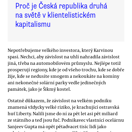
Proč je Česká republika druhá
na světě v klientelistickém
kapitalismu
Nepotřebujeme velkého investora, který Karvinou
spasí. Nechci, aby závislost na uhlí nahradila závislost
jiná, třeba na automobilovém průmyslu. Nejlépe totiž
prosperují regiony, kde je od všeho trochu, kde se dobře
žije, kde se nedusíte smogem a nekoukáte na komíny
ani nekonečné solární parky vedle jedinečných
památek, jako je Šikmý kostel.
Ostatně důkazem, že závislost na velkém podniku
znamená vždycky velké riziko, je krachující ostravská
huť Liberty. Nalili jsme do ní za pět let asi pět miliard
ze státního a teď jsou fuč. Podnikavec vlastnící ocelárnu
Sanjeev Gupta má opět pětadvacet tisíc lidí jako