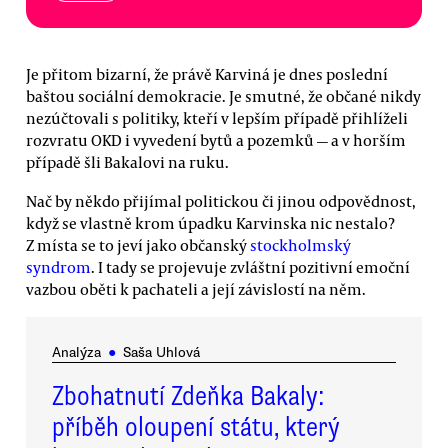
Je přitom bizarní, že právě Karviná je dnes poslední
baštou sociální demokracie. Je smutné, že občané nikdy
nezúčtovali s politiky, kteří v lepším případě přihlíželi
rozvratu OKD i vyvedení bytů a pozemků — a v horším
případě šli Bakalovi na ruku.
Nač by někdo přijímal politickou či jinou odpovědnost,
když se vlastně krom úpadku Karvinska nic nestalo?
Z místa se to jeví jako občanský
stockholmský
syndrom
. I tady se projevuje zvláštní pozitivní emoční
vazbou oběti k pachateli a její závislostí na něm.
Analýza
●
Saša Uhlová
Zbohatnutí Zdeňka Bakaly:
příběh oloupení státu, který