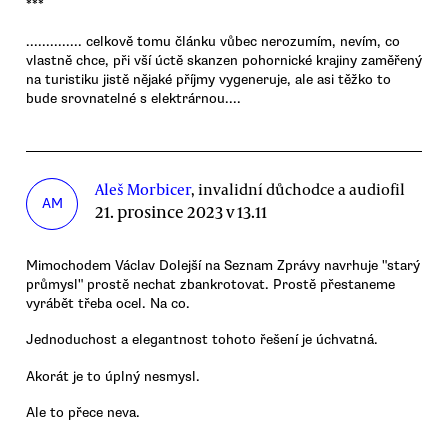
***
.............. celkově tomu článku vůbec nerozumím, nevím, co
vlastně chce, při vší úctě skanzen pohornické krajiny zaměřený
na turistiku jistě nějaké příjmy vygeneruje, ale asi těžko to
bude srovnatelné s elektrárnou....
Aleš Morbicer
, invalidní důchodce a audiofil
AM
21. prosince 2023 v 13.11
Mimochodem Václav Dolejší na Seznam Zprávy navrhuje "starý
průmysl" prostě nechat zbankrotovat. Prostě přestaneme
vyrábět třeba ocel. Na co.
Jednoduchost a elegantnost tohoto řešení je úchvatná.
Akorát je to úplný nesmysl.
Ale to přece neva.