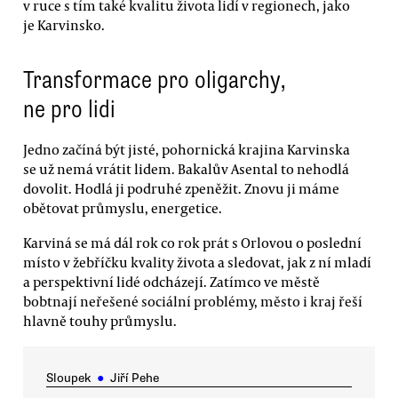
v ruce s tím také kvalitu života lidí v regionech, jako
je Karvinsko.
Transformace pro oligarchy,
ne pro lidi
Jedno začíná být jisté, pohornická krajina Karvinska
se už nemá vrátit lidem. Bakalův Asental to nehodlá
dovolit. Hodlá ji podruhé zpeněžit. Znovu ji máme
obětovat průmyslu, energetice.
Karviná se má dál rok co rok prát s Orlovou o poslední
místo v žebříčku kvality života a sledovat, jak z ní mladí
a perspektivní lidé odcházejí. Zatímco ve městě
bobtnají neřešené sociální problémy, město i kraj řeší
hlavně touhy průmyslu.
Sloupek
●
Jiří Pehe