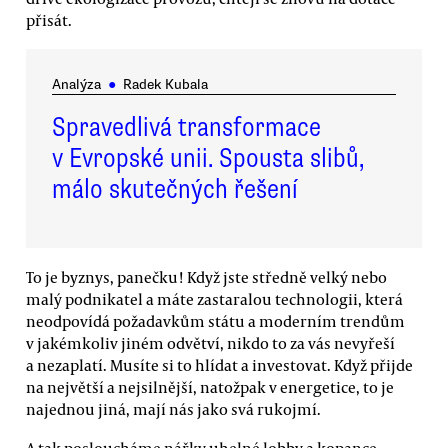
přisát.
Analýza
●
Radek Kubala
Spravedlivá transformace
v Evropské unii. Spousta slibů,
málo skutečných řešení
To je byznys, panečku! Když jste středně velký nebo
malý podnikatel a máte zastaralou technologii, která
neodpovídá požadavkům státu a moderním trendům
v jakémkoliv jiném odvětví, nikdo to za vás nevyřeší
a nezaplatí. Musíte si to hlídat a investovat. Když přijde
na největší a nejsilnější, natožpak v energetice, to je
najednou jiná, mají nás jako svá rukojmí.
A tak posloucháme nářky uhelné lobby a kopance