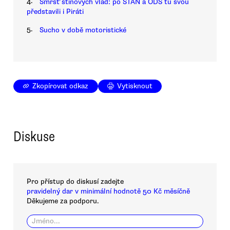
4.
Smršť stínových vlád: po STAN a ODS tu svou
představili i Piráti
5.
Sucho v době motoristické
Zkopírovat odkaz
Vytisknout
Diskuse
Pro přístup do diskusí zadejte
pravidelný dar v minimální hodnotě 50 Kč měsíčně
Děkujeme za podporu.