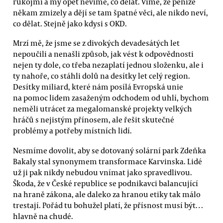
rukojmí a my opět nevíme, co dělat. Víme, že peníze
někam zmizely a dějí se tam špatné věci, ale nikdo neví,
co dělat. Stejně jako kdysi s OKD.
Mrzí mě, že jsme se z divokých devadesátých let
nepoučili a nenašli způsob, jak vést k odpovědnosti
nejen ty dole, co třeba nezaplatí jednou složenku, ale i
ty nahoře, co stáhli dolů na desítky let celý region.
Desítky miliard, které nám posílá Evropská unie
na pomoc lidem zasaženým odchodem od uhlí, bychom
neměli utrácet za megalomanské projekty velkých
hráčů s nejistým přínosem, ale řešit skutečné
problémy a potřeby místních lidí.
Nesmíme dovolit, aby se dotovaný solární park Zdeňka
Bakaly stal synonymem transformace Karvinska. Lidé
už ji pak nikdy nebudou vnímat jako spravedlivou.
Škoda, že v České republice se podnikavci balancující
na hraně zákona, ale daleko za hranou etiky tak málo
trestají. Pořád tu bohužel platí, že přísnost musí být…
hlavně na chudé.