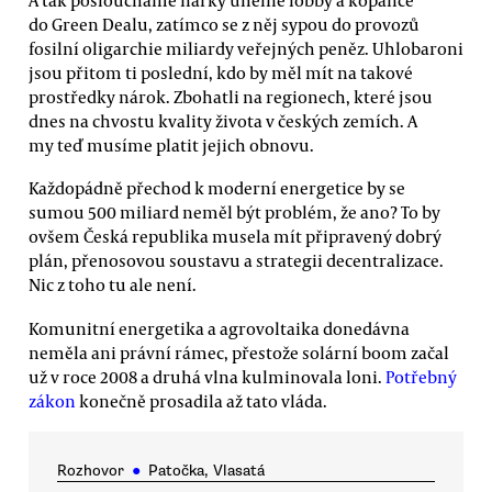
do Green Dealu, zatímco se z něj sypou do provozů
fosilní oligarchie miliardy veřejných peněz. Uhlobaroni
jsou přitom ti poslední, kdo by měl mít na takové
prostředky nárok. Zbohatli na regionech, které jsou
dnes na chvostu kvality života v českých zemích. A
my teď musíme platit jejich obnovu.
Každopádně přechod k moderní energetice by se
sumou 500 miliard neměl být problém, že ano? To by
ovšem Česká republika musela mít připravený dobrý
plán, přenosovou soustavu a strategii decentralizace.
Nic z toho tu ale není.
Komunitní energetika a agrovoltaika donedávna
neměla ani právní rámec, přestože solární boom začal
už v roce 2008 a druhá vlna kulminovala loni.
Potřebný
zákon
konečně prosadila až tato vláda.
Rozhovor
●
Patočka, Vlasatá