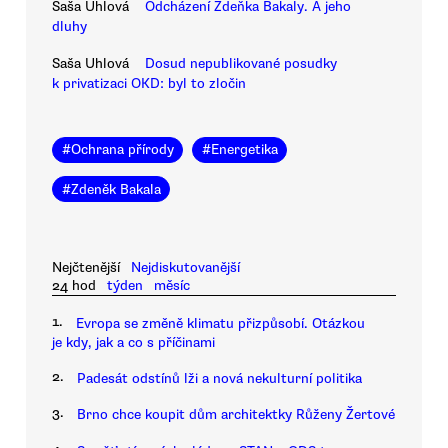
Saša Uhlová
Odcházení Zdeňka Bakaly. A jeho
dluhy
Saša Uhlová
Dosud nepublikované posudky
k privatizaci OKD: byl to zločin
#
Ochrana přírody
#
Energetika
#
Zdeněk Bakala
Nejčtenější
Nejdiskutovanější
24 hod
týden
měsíc
1.
Evropa se změně klimatu přizpůsobí. Otázkou
je kdy, jak a co s příčinami
2.
Padesát odstínů lži a nová nekulturní politika
3.
Brno chce koupit dům architektky Růženy Žertové