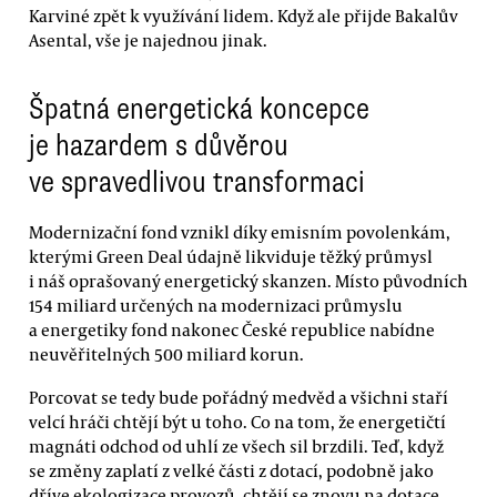
Karviné zpět k využívání lidem. Když ale přijde Bakalův
Asental, vše je najednou jinak.
Špatná energetická koncepce
je hazardem s důvěrou
ve spravedlivou transformaci
Modernizační fond vznikl díky emisním povolenkám,
kterými Green Deal údajně likviduje těžký průmysl
i náš oprašovaný energetický skanzen. Místo původních
154 miliard určených na modernizaci průmyslu
a energetiky fond nakonec České republice nabídne
neuvěřitelných 500 miliard korun.
Porcovat se tedy bude pořádný medvěd a všichni staří
velcí hráči chtějí být u toho. Co na tom, že energetičtí
magnáti odchod od uhlí ze všech sil brzdili. Teď, když
se změny zaplatí z velké části z dotací, podobně jako
dříve ekologizace provozů, chtějí se znovu na dotace