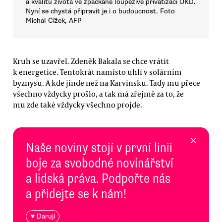
a kvalitu života ve zpackané loupeživé privatizaci OKD.
Nyní se chystá připravit je i o budoucnost. Foto
Michal Čížek, AFP
Kruh se uzavřel. Zdeněk Bakala se chce vrátit
k energetice. Tentokrát namísto uhlí v solárním
byznysu. A kde jinde než na Karvinsku. Tady mu přece
všechno vždycky prošlo, a tak má zřejmě za to, že
mu zde také vždycky všechno projde.
×
Naše noviny stojí v první linii
boje za svobodné novinářství
a lidská práva. Podpořte nás
a přidejte se k nám!
♥ Daruji