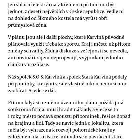
Jen solární elektrárna v Křemenci přitom má být
jednou z deseti největších v České republice. Vedle ní
na dohled od Šikmého kostela má vyrůst obří
průmyslová zóna.
V plánu jsou ale i další plochy, které Karviná původně
plánovala využít třeba ke sportu. Kraj i město už přitom
změny schválily. Žádná diskuze s veřejností se nevedla,
ani novináři zájem neprojevují, s výjimkou jednoho
článku v irozhlase.
Náš spolek S.O.S. Karviná a spolek Stará Karviná podaly
připomínky, kterými se ale vlastně nikdo nemusí moc
zaobírat. A jede se dál.
Přitom když si o změnu územního plánu požádá jiná
soukromá firma, musí hradit náklady a vleče se to
i roky, město podává spoustu připomínek, řeší se dopad
na krajinu a lidi. Tady se navíc jedná o lokalitu, která
měla být vyhrazena k rozvoji pohornické krajiny
založeném na turistice, mluvilo se o navrácení staré