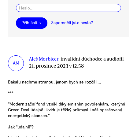
Přihlásit →
Zapomněli jste heslo?
Aleš Morbicer
, invalidní důchodce a audiofil
AM
21. prosince 2023 v 12.58
Bakalu nechme stranou, jenom bych se rozčílil...
***
"Modernizační fond vznikl díky emisním povolenkám, kterými
Green Deal údajně likviduje těžký průmysl i náš oprašovaný
energetický skanzen."
Jak "údajně"?