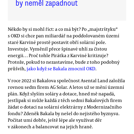
by neměl zapadnout
Někdo by si mohl říct: a co má být? Po „majstrštyku“
s OKD si chce pan miliardář na poddolovaném území
staré Karviné prostě postavit obří solární pole.
Investuje. Vyměnil přece špinavé uhlí za čistou
energii… Proč tohle Pirátka z Karviné kritizuje?
Protože, pokud to nezastavíme, bude z toho podobný
průšvih,
jako když se Bakala zmocnil OKD
.
V roce 2022 si Bakalova společnost Asental Land založila
rovnou sedm firem AG Solar. A letos už se mění územní
plán. Když slyším soláry a dotace, hned mě napadá,
jestlipak si může každá z těch sedmi Bakalových firem
žádat o dotaci na solární elektrárny z Modernizačního
fondu? Zdeněk Bakala by nešel do nejistého byznysu.
Počítat umí dobře, ještě lépe ale využívat děr
v zákonech a balancovat na jejich hraně.