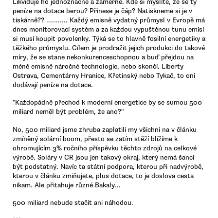
Likviduje ho jednoznačně a záměrně. Kde si myslíte, že se ty
peníze na dotace berou? Přinese je čáp? Natiskneme si je v
tiskárně?? ........... Každý emisně vydatný průmysl v Evropě má
dnes monitorovací systém a za každou vypuštěnou tunu emisí
si musí koupit povolenky. Týká se to hlavně fosilní energetiky a
těžkého průmyslu. Cílem je prodražit jejich produkci do takové
míry, že se stane nekonkurenceschopnou a buď přejdou na
méně emisně náročné technologie, nebo skončí. Liberty
Ostrava, Cementárny Hranice, Křetinský nebo Tykač, to oni
dodávají peníze na dotace.
"Každopádně přechod k moderní energetice by se sumou 500
miliard neměl být problém, že ano?"
No, 500 miliard jsme zhruba zaplatili my všichni na v článku
zmíněný solární boom, přesto se zatím stěží blížíme k
ohromujícím 3% ročního příspěvku těchto zdrojů na celkové
výrobě. Soláry v ČR jsou jen takový okraj, který nemá šanci
být podstatný. Navíc ta státní podpora, kterou při nadvýrobě,
kterou v článku zmiňujete, plus dotace, to je doslova cesta
nikam. Ale přitahuje různé Bakaly...
500 miliard nebude stačit ani náhodou.