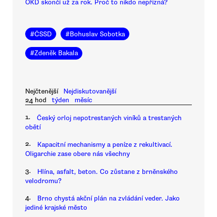
OKD skončí už za rok. Proč to nikdo nepřizná?
#
ČSSD
#
Bohuslav Sobotka
#
Zdeněk Bakala
Nejčtenější
Nejdiskutovanější
24 hod
týden
měsíc
1.
Český orloj nepotrestaných viníků a trestaných
obětí
2.
Kapacitní mechanismy a peníze z rekultivací.
Oligarchie zase obere nás všechny
3.
Hlína, asfalt, beton. Co zůstane z brněnského
velodromu?
4.
Brno chystá akční plán na zvládání veder. Jako
jediné krajské město