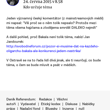
24. června 2015 v 8.58
Kdo určuje téma
Jeden významný český komentátor (z mainstreamových médií)
mi napsal: "Víš proč se o něm tolik nepsalo? Protože mezi
těma všema hajzlama a zlodějema smrděl DALEKO nejmíň"
A další pohled, proč Bakala není tolik téma, nabízí Jan
Jandourek:
http://svobodneforum.cz/pozor-si-musime-dat-na-kazdeho-
oligarchu-bakala-ale-konkurenci-jedem-nestrika/
V Ostravě se na to řada lidí dívá jinak, ale ti neurčují, co bude
téma, o čem se bude mluvit a psát v médiích.
Deník Referendum:
Redakce
|
Všichni
autoři
|
Vydavatel
|
Etický kodex
|
Diskuse
|
Nabídky
práce
|
Nadační fond
|
Bluesky
|
Inzerce
|
null