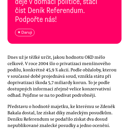
děje v domácí politice, stačí
číst Deník Referendum.
Podpořte nás!
♥ Daruji
Dnes už je těžké určit, jakou hodnotu OKD mělo
celkově. V roce 2004 šlo o privatizaci menšinového
podílu, konkrétně 45,9 % akcií. Podle obžaloby, kterou
v současné době projednává soud, vznikla státu při
doprivatizaci škoda 5,7 miliardy korun. To je podle
dostupných informací zřejmě velice konzervativní
odhad. Pojďme se na to podívat podrobněji.
Představu o hodnotě majetku, ke kterému se Zdeněk
Bakala dostal, lze získat díky znaleckým posudkům.
Deníku Referendum se podařilo získat dva dosud
nepublikované znalecké posudky a jedno ocenění.