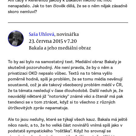
Ani tady v Referendu jakoby k Bakalovi nikoho nic moc
nenapadalo. Jak to ten člověk dělá, že se o něm nějak zásadně
skoro nemluví?
Saša Uhlová
, novinářka
23. června 2015 v 7.20
Bakala a jeho mediální obraz
To by asi bylo na samostatný text. Mediální obraz Bakaly je
skutečně pozoruhodný. Ale není pravda, že by o něm a
privatizaci OKD nepsalo vůbec. Textů na to téma vyšlo
poměrně hodně, spíš je problém, že se tomu média nevěnují
soustavně, což je ale takový všeobecný problém médií v ČR,
že ta témata nesledují v čase dlouhodobě. Další neduh je, že
neuvádějí některé již "notoricky" známé věci a čtenář má pak
tendenci se v tom ztrácet, když si to všechno z různých
útržkovitých zpráv nepamatuje.
Ale to jsou neduhy, které se týkají všech kauz. Bakala má ještě
něco navíc, a to, že ho velká část novinářů vnímá spíš jako v
podstatě sympatického "rošťáka". Když ho srovnají se