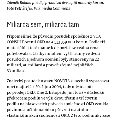
Zdeněk Bakala později prodal za dvě a půl miliardy korun.
Foto Petr Štefek, Wikimedia Commons
Miliarda sem, miliarda tam
Připomeňme, že původní posudek společnosti VOX
CONSULT ocenil OKD na 4 533 359 000 korun. Podle tří
materiálů, které máme k dispozici, se reálná cena
pohybovala u částky mnohem vyšší, sumy ve dvou
posudcích a jednom ocenění byly stanoveny na 22
miliard, 40 miliard a pravdě zřejmě nejbližších
53 miliard.
Znalecký posudek ústavu NOVOTA si nechali vypracovat
noví majitelé k 30. říjnu 2004, tedy měsíc a půl
po prodeji OKD. Dne 2. listopadu jim totiž v důsledku
překročení podílu ve výši dvou třetin a tří čtvrtin
podílu na hlasovacích právech společnosti OKD vznikla
povinnost učinit nabídku převzetí ostatním
vlastníkům akcií společnosti OKD. Z této podmínky zase