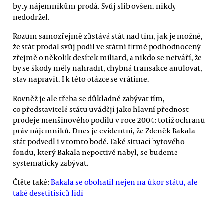
byty nájemníkům prodá. Svůj slib ovšem nikdy
nedodržel.
Rozum samozřejmě zůstává stát nad tím, jak je možné,
že stát prodal svůj podíl ve státní firmě podhodnocený
zřejmě o několik desítek miliard, a nikdo se netváří, že
by se škody měly nahradit, chybná transakce anulovat,
stav napravit. I k této otázce se vrátíme.
Rovněž je ale třeba se důkladně zabývat tím,
co představitelé státu uvádějí jako hlavní přednost
prodeje menšinového podílu v roce 2004: totiž ochranu
práv nájemníků. Dnes je evidentní, že Zdeněk Bakala
stát podvedl i v tomto bodě. Také situací bytového
fondu, který Bakala nepoctivě nabyl, se budeme
systematicky zabývat.
Čtěte také:
Bakala se obohatil nejen na úkor státu, ale
také desetitisíců lidí