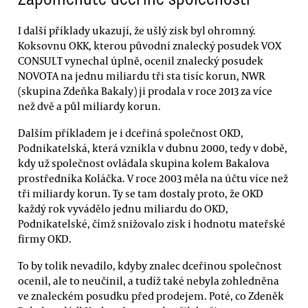
I další příklady ukazují, že ušlý zisk byl ohromný.
Koksovnu OKK, kterou původní znalecký posudek VOX
CONSULT vynechal úplně, ocenil znalecký posudek
NOVOTA na jednu miliardu tři sta tisíc korun, NWR
(skupina Zdeňka Bakaly) ji prodala v roce 2013 za více
než dvě a půl miliardy korun.
Dalším příkladem je i dceřiná společnost OKD,
Podnikatelská, která vznikla v dubnu 2000, tedy v době,
kdy už společnost ovládala skupina kolem Bakalova
prostředníka Koláčka. V roce 2003 měla na účtu více než
tři miliardy korun. Ty se tam dostaly proto, že OKD
každý rok vyvádělo jednu miliardu do OKD,
Podnikatelské, čímž snižovalo zisk i hodnotu mateřské
firmy OKD.
To by tolik nevadilo, kdyby znalec dceřinou společnost
ocenil, ale to neučinil, a tudíž také nebyla zohledněna
ve znaleckém posudku před prodejem. Poté, co Zdeněk