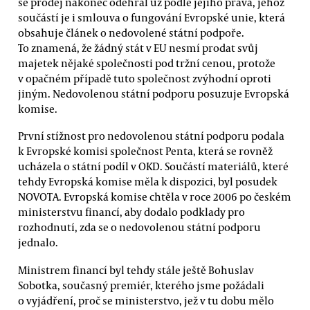
se prodej nakonec odehrál už podle jejího práva, jehož
součástí je i smlouva o fungování Evropské unie, která
obsahuje článek o nedovolené státní podpoře.
To znamená, že žádný stát v EU nesmí prodat svůj
majetek nějaké společnosti pod tržní cenou, protože
v opačném případě tuto společnost zvýhodní oproti
jiným. Nedovolenou státní podporu posuzuje Evropská
komise.
První stížnost pro nedovolenou státní podporu podala
k Evropské komisi společnost Penta, která se rovněž
ucházela o státní podíl v OKD. Součástí materiálů, které
tehdy Evropská komise měla k dispozici, byl posudek
NOVOTA. Evropská komise chtěla v roce 2006 po českém
ministerstvu financí, aby dodalo podklady pro
rozhodnutí, zda se o nedovolenou státní podporu
jednalo.
Ministrem financí byl tehdy stále ještě Bohuslav
Sobotka, současný premiér, kterého jsme požádali
o vyjádření, proč se ministerstvo, jež v tu dobu mělo