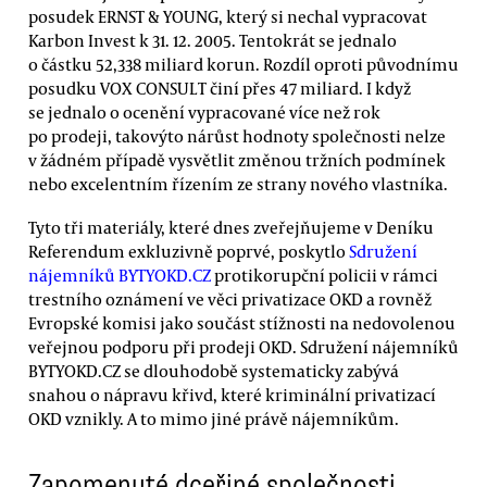
posudek ERNST & YOUNG, který si nechal vypracovat
Karbon Invest k 31. 12. 2005. Tentokrát se jednalo
o částku 52,338 miliard korun. Rozdíl oproti původnímu
posudku VOX CONSULT činí přes 47 miliard. I když
se jednalo o ocenění vypracované více než rok
po prodeji, takovýto nárůst hodnoty společnosti nelze
v žádném případě vysvětlit změnou tržních podmínek
nebo excelentním řízením ze strany nového vlastníka.
Tyto tři materiály, které dnes zveřejňujeme v Deníku
Referendum exkluzivně poprvé, poskytlo
Sdružení
nájemníků BYTYOKD.CZ
protikorupční policii v rámci
trestního oznámení ve věci privatizace OKD a rovněž
Evropské komisi jako součást stížnosti na nedovolenou
veřejnou podporu při prodeji OKD. Sdružení nájemníků
BYTYOKD.CZ se dlouhodobě systematicky zabývá
snahou o nápravu křivd, které kriminální privatizací
OKD vznikly. A to mimo jiné právě nájemníkům.
Zapomenuté dceřiné společnosti