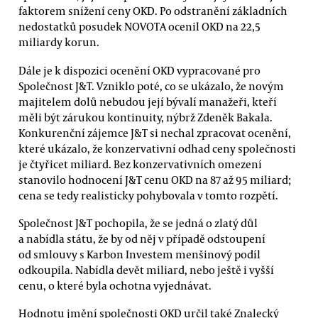
faktorem snížení ceny OKD. Po odstranění základních
nedostatků posudek NOVOTA ocenil OKD na 22,5
miliardy korun.
Dále je k dispozici ocenění OKD vypracované pro
Společnost J&T. Vzniklo poté, co se ukázalo, že novým
majitelem dolů nebudou její bývalí manažeři, kteří
měli být zárukou kontinuity, nýbrž Zdeněk Bakala.
Konkurenční zájemce J&T si nechal zpracovat ocenění,
které ukázalo, že konzervativní odhad ceny společnosti
je čtyřicet miliard. Bez konzervativních omezení
stanovilo hodnocení J&T cenu OKD na 87 až 95 miliard;
cena se tedy realisticky pohybovala v tomto rozpětí.
Společnost J&T pochopila, že se jedná o zlatý důl
a nabídla státu, že by od něj v případě odstoupení
od smlouvy s Karbon Investem menšinový podíl
odkoupila. Nabídla devět miliard, nebo ještě i vyšší
cenu, o které byla ochotna vyjednávat.
Hodnotu jmění společnosti OKD určil také Znalecký