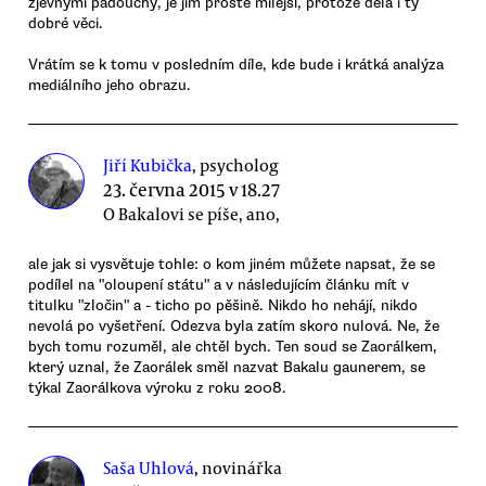
zjevnými padouchy, je jim prostě milejší, protože dělá i ty
dobré věci.
Vrátím se k tomu v posledním díle, kde bude i krátká analýza
mediálního jeho obrazu.
Jiří Kubička
, psycholog
23. června 2015 v 18.27
O Bakalovi se píše, ano,
ale jak si vysvětuje tohle: o kom jiném můžete napsat, že se
podílel na "oloupení státu" a v následujícím článku mít v
titulku "zločin" a - ticho po pěšině. Nikdo ho nehájí, nikdo
nevolá po vyšetření. Odezva byla zatím skoro nulová. Ne, že
bych tomu rozuměl, ale chtěl bych. Ten soud se Zaorálkem,
který uznal, že Zaorálek směl nazvat Bakalu gaunerem, se
týkal Zaorálkova výroku z roku 2008.
Saša Uhlová
, novinářka