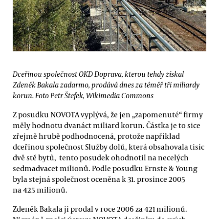
Dceřinou společnost OKD Doprava, kterou tehdy získal
Zdeněk Bakala zadarmo, prodává dnes za téměř tři miliardy
korun. Foto Petr Štefek, Wikimedia Commons
Z posudku NOVOTA vyplývá, že jen „zapomenuté“ firmy
měly hodnotu dvanáct miliard korun. Částka je to sice
zřejmě hrubě podhodnocená, protože například
dceřinou společnost Služby dolů, která obsahovala tisíc
dvě stě bytů, tento posudek ohodnotil na necelých
sedmadvacet milionů. Podle posudku Ernste & Young
byla stejná společnost oceněna k 31. prosince 2005
na 425 milionů.
Zdeněk Bakala ji prodal v roce 2006 za 421 milionů.