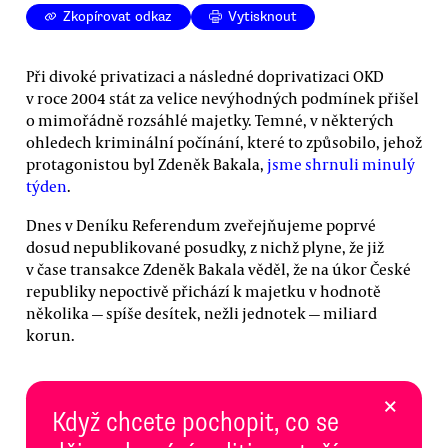
Zkopírovat odkaz
Vytisknout
Při divoké privatizaci a následné doprivatizaci OKD
v roce 2004 stát za velice nevýhodných podmínek přišel
o mimořádně rozsáhlé majetky. Temné, v některých
ohledech kriminální počínání, které to způsobilo, jehož
protagonistou byl Zdeněk Bakala,
jsme shrnuli minulý
týden
.
Dnes v Deníku Referendum zveřejňujeme poprvé
dosud nepublikované posudky, z nichž plyne, že již
v čase transakce Zdeněk Bakala věděl, že na úkor České
republiky nepoctivě přichází k majetku v hodnotě
několika — spíše desítek, nežli jednotek — miliard
korun.
×
Když chcete pochopit, co se