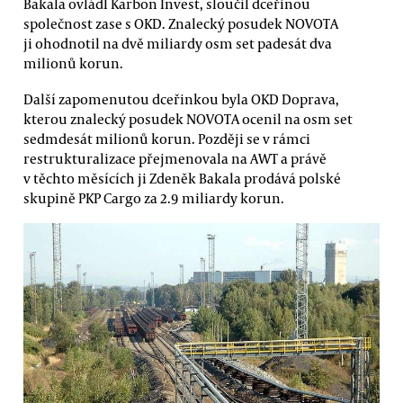
Bakala ovládl Karbon Invest, sloučil dceřinou
společnost zase s OKD. Znalecký posudek NOVOTA
ji ohodnotil na dvě miliardy osm set padesát dva
milionů korun.
Další zapomenutou dceřinkou byla OKD Doprava,
kterou znalecký posudek NOVOTA ocenil na osm set
sedmdesát milionů korun. Později se v rámci
restrukturalizace přejmenovala na AWT a právě
v těchto měsících ji Zdeněk Bakala prodává polské
skupině PKP Cargo za 2.9 miliardy korun.