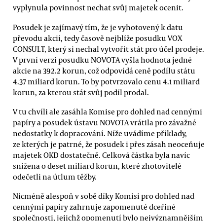
vyplynula povinnost nechat svůj majetek ocenit.
Posudek je zajímavý tím, že je vyhotovený k datu
převodu akcií, tedy časově nejblíže posudku VOX
CONSULT, který si nechal vytvořit stát pro účel prodeje.
V první verzi posudku NOVOTA vyšla hodnota jedné
akcie na 392.2 korun, což odpovídá ceně podílu státu
4.37 miliard korun. To by potvrzovalo cenu 4.1 miliard
korun, za kterou stát svůj podíl prodal.
V tu chvíli ale zasáhla Komise pro dohled nad cennými
papíry a posudek ústavu NOVOTA vrátila pro závažné
nedostatky k dopracování. Níže uvádíme příklady,
ze kterých je patrné, že posudek i přes zásah neoceňuje
majetek OKD dostatečně. Celková částka byla navíc
snížena o deset miliard korun, které zhotovitelé
odečetli na útlum těžby.
Nicméně alespoň v sobě díky Komisi pro dohled nad
cennými papíry zahrnuje zapomenuté dceřiné
společnosti, jejichž opomenutí bylo nejvýznamnějším