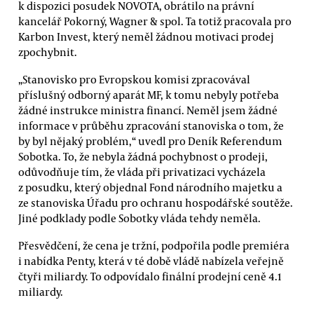
k dispozici posudek NOVOTA, obrátilo na právní
kancelář Pokorný, Wagner & spol. Ta totiž pracovala pro
Karbon Invest, který neměl žádnou motivaci prodej
zpochybnit.
„Stanovisko pro Evropskou komisi zpracovával
příslušný odborný aparát MF, k tomu nebyly potřeba
žádné instrukce ministra financí. Neměl jsem žádné
informace v průběhu zpracování stanoviska o tom, že
by byl nějaký problém,“ uvedl pro Deník Referendum
Sobotka. To, že nebyla žádná pochybnost o prodeji,
odůvodňuje tím, že vláda při privatizaci vycházela
z posudku, který objednal Fond národního majetku a
ze stanoviska Úřadu pro ochranu hospodářské soutěže.
Jiné podklady podle Sobotky vláda tehdy neměla.
Přesvědčení, že cena je tržní, podpořila podle premiéra
i nabídka Penty, která v té době vládě nabízela veřejně
čtyři miliardy. To odpovídalo finální prodejní ceně 4.1
miliardy.