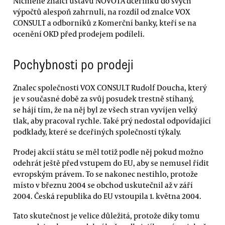
Nicméně znalci ústavu NOVOTA dceřinku do svých
výpočtů alespoň zahrnuli, na rozdíl od znalce VOX
CONSULT a odborníků z Komerční banky, kteří se na
ocenění OKD před prodejem podíleli.
Pochybnosti po prodeji
Znalec společnosti VOX CONSULT Rudolf Doucha, který
je v současné době za svůj posudek trestně stíhaný,
se hájí tím, že na něj byl ze všech stran vyvíjen velký
tlak, aby pracoval rychle. Také prý nedostal odpovídající
podklady, které se dceřiných společností týkaly.
Prodej akcií státu se měl totiž podle něj pokud možno
odehrát ještě před vstupem do EU, aby se nemusel řídit
evropským právem. To se nakonec nestihlo, protože
místo v březnu 2004 se obchod uskutečnil až v září
2004. Česká republika do EU vstoupila 1. května 2004.
Tato skutečnost je velice důležitá, protože díky tomu