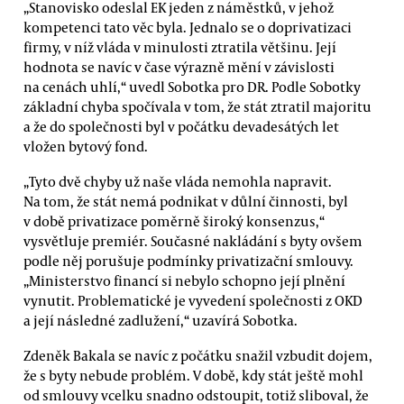
„Stanovisko odeslal EK jeden z náměstků, v jehož
kompetenci tato věc byla. Jednalo se o doprivatizaci
firmy, v níž vláda v minulosti ztratila většinu. Její
hodnota se navíc v čase výrazně mění v závislosti
na cenách uhlí,“ uvedl Sobotka pro DR. Podle Sobotky
základní chyba spočívala v tom, že stát ztratil majoritu
a že do společnosti byl v počátku devadesátých let
vložen bytový fond.
„Tyto dvě chyby už naše vláda nemohla napravit.
Na tom, že stát nemá podnikat v důlní činnosti, byl
v době privatizace poměrně široký konsenzus,“
vysvětluje premiér. Současné nakládání s byty ovšem
podle něj porušuje podmínky privatizační smlouvy.
„Ministerstvo financí si nebylo schopno její plnění
vynutit. Problematické je vyvedení společnosti z OKD
a její následné zadlužení,“ uzavírá Sobotka.
Zdeněk Bakala se navíc z počátku snažil vzbudit dojem,
že s byty nebude problém. V době, kdy stát ještě mohl
od smlouvy vcelku snadno odstoupit, totiž sliboval, že