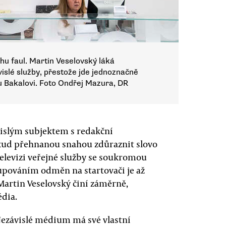
u faul. Martin Veselovský láká
islé služby, přestože jde jednoznačně
u Bakalovi. Foto Ondřej Mazura, DR
ávislým subjektem s redakční
někud přehnanou snahou zdůraznit slovo
 televizi veřejné služby se soukromou
kupováním odměn na startovači je až
 Martin Veselovský činí záměrně,
dia.
 Nezávislé médium má své vlastní