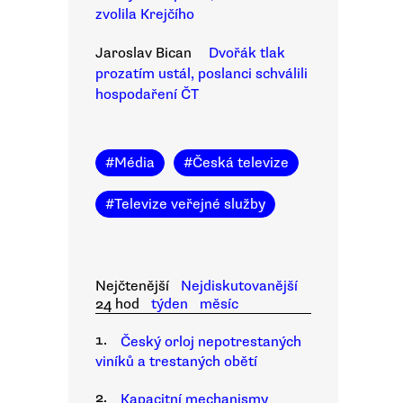
zvolila Krejčího
Jaroslav Bican
Dvořák tlak
prozatím ustál, poslanci schválili
hospodaření ČT
#
Média
#
Česká televize
#
Televize veřejné služby
Nejčtenější
Nejdiskutovanější
24 hod
týden
měsíc
1.
Český orloj nepotrestaných
viníků a trestaných obětí
2.
Kapacitní mechanismy