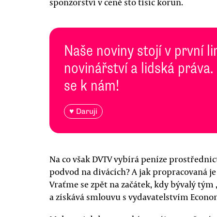
sponzorství v ceně sto tisíc korun.
Naše noviny stojí v první l
novinářství a lidská práva.
se k nám!
♥ Daruji
Na co však DVTV vybírá peníze prostřednic
podvod na divácích? A jak propracovaná je 
Vraťme se zpět na začátek, kdy bývalý tým
a získává smlouvu s vydavatelstvím Econom