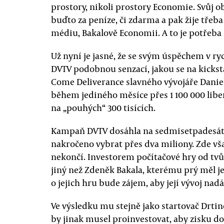
prostory, nikoli prostory Economie. Svůj
buďto za peníze, či zdarma a pak žije třeb
médiu, Bakalově Economii. A to je potřeba 
Už nyní je jasné, že se svým úspěchem v ry
DVTV podobnou senzací, jakou se na kicks
Come Deliverance slavného vývojáře Daniel
během jediného měsíce přes 1 100 000 liber
na „pouhých“ 300 tisících.
Kampaň DVTV dosáhla na sedmisetpadesáti
nakročeno vybrat přes dva miliony. Zde v
nekončí. Investorem počítačové hry od tvů
jiný než Zdeněk Bakala, kterému prý měl je
o jejich hru bude zájem, aby její vývoj nad
Ve výsledku mu stejně jako startovač Drtin
by jinak musel proinvestovat, aby zisku dos