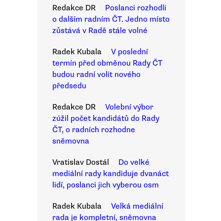
Redakce DR
Poslanci rozhodli
o dalším radním ČT. Jedno místo
zůstává v Radě stále volné
Radek Kubala
V poslední
termín před obměnou Rady ČT
budou radní volit nového
předsedu
Redakce DR
Volební výbor
zúžil počet kandidátů do Rady
ČT, o radních rozhodne
sněmovna
Vratislav Dostál
Do velké
mediální rady kandiduje dvanáct
lidí, poslanci jich vyberou osm
Radek Kubala
Velká mediální
rada je kompletní, sněmovna