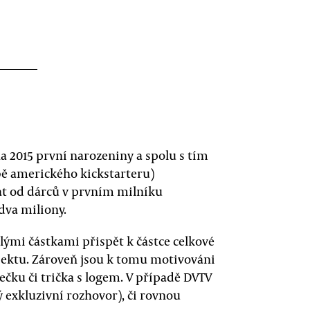
na 2015 první narozeniny a spolu s tím
bě amerického kickstarteru)
t od dárců v prvním milníku
dva miliony.
alými částkami přispět k částce celkové
jektu. Zároveň jsou k tomu motivováni
čku či trička s logem. V případě DVTV
 exkluzivní rozhovor), či rovnou