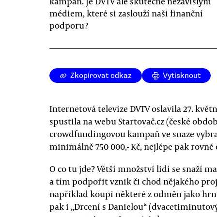
kampaň. Je DVTV ale skutečně nezávislým
médiem, které si zaslouží naši finanční
podporu?
Zkopírovat odkaz
Vytisknout
Internetová televize DVTV oslavila 27. květ
spustila na webu Startovač.cz (české obdo
crowdfundingovou kampaň ve snaze vybra
minimálně 750 000,- Kč, nejlépe pak rovné 
O co tu jde? Větší množství lidí se snaží m
a tím podpořit vznik či chod nějakého pro
například koupí některé z odměn jako hrne
pak i „Drcení s Danielou“ (dvacetiminutový