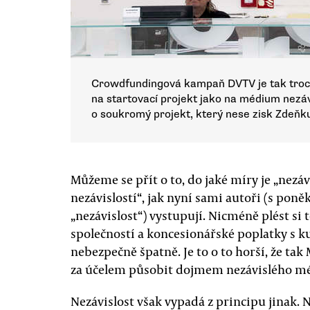
Crowdfundingová kampaň DVTV je tak troch
na startovací projekt jako na médium nezáv
o soukromý projekt, který nese zisk Zdeňk
Můžeme se přít o to, do jaké míry je „nez
nezávislostí“, jak nyní sami autoři (s po
„nezávislost“) vystupují. Nicméně plést si
společností a koncesionářské poplatky s 
nebezpečně špatně. Je to o to horší, že tak
za účelem působit dojmem nezávislého mé
Nezávislost však vypadá z principu jinak.