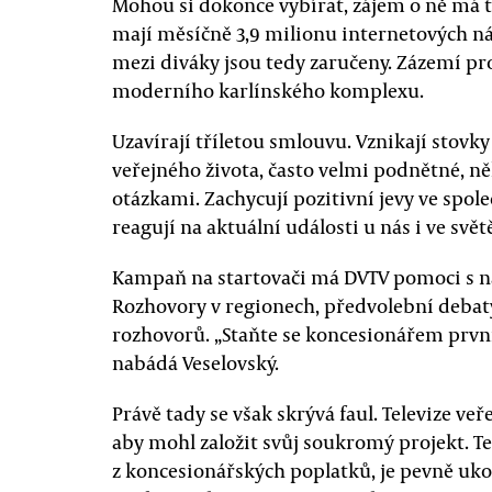
Mohou si dokonce vybírat, zájem o ně má 
mají měsíčně 3,9 milionu internetových ná
mezi diváky jsou tedy zaručeny. Zázemí pr
moderního karlínského komplexu.
Uzavírají tříletou smlouvu. Vznikají stov
veřejného života, často velmi podnětné, n
otázkami. Zachycují pozitivní jevy ve spole
reagují na aktuální události u nás i ve svět
Kampaň na startovači má DVTV pomoci s n
Rozhovory v regionech, předvolební debaty
rozhovorů. „Staňte se koncesionářem první
nabádá Veselovský.
Právě tady se však skrývá faul. Televize veře
aby mohl založit svůj soukromý projekt. Tel
z koncesionářských poplatků, je pevně uk