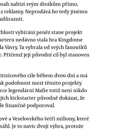
 obsah nabízí svým divákům přímo,
a z reklamy. Neprodává ho tedy jinému
zdůraznit.
chlosti vybírání peněz stane projekt
tarteru nedávno stala hra Kingdome
a Vávry. Ta vybrala od svých fanoušků
. Přičemž její původní cíl byl stanoven
tisícového cíle během dvou dní a má
šak podobnost mezi těmito projekty
rce legendární Mafie totiž není nikdo
jich kickstarter původně dokázat, že
ále finančně podporoval.
ové a Veselovského šetří miliony, které
áhl. Je to navíc dvojí výhra, protože