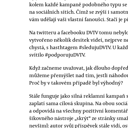
kolem každé kampaně podobného typu se
na sociálních sítích. Čímž se zvýší i samo
vám udělají vaši vlastní fanoušci. Stačí je př
Na twitteru a facebooku DVTV tomu nebyl
vytvořeno několik desítek videí, nejprve n
chystá, s hasthtagem #sledujuDVTV. U každé
svítilo #podporujuDVTV.
Když začneme uvažovat, jak dlouho dopředu 
můžeme přemýšlet nad tím, jestli náhodou 
Proč by v takovém případě byl výhodný?
Stále funguje jako silná reklamní kampaň 
zaplatí sama cílová skupina. Na obou sociá
a odpovídá na všechny pozitivní komentář
šikovného nástroje „skrýt“ ze stránky smaže
nevšiml: autor svůj příspěvek stále vidí, os