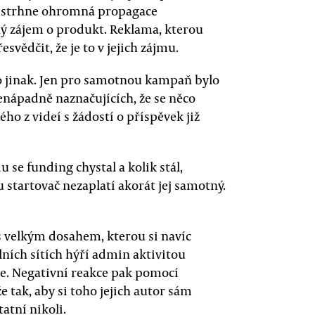
 strhne ohromná propagace
tný zájem o produkt. Reklama, kterou
esvědčit, že je to v jejich zájmu.
o jinak. Jen pro samotnou kampaň bylo
enápadně naznačujících, že se něco
ho z videí s žádostí o příspěvek již
se funding chystal a kolik stál,
startovač nezaplatí akorát jej samotný.
s velkým dosahem, kterou si navíc
lních sítích hýří admin aktivitou
e. Negativní reakce pak pomocí
 tak, aby si toho jejich autor sám
tatní nikoli.