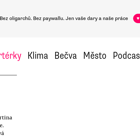
Bez oligarchů. Bez paywallu.
Jen vaše dary a naše práce
♥
rtérky
Klima
Bečva
Město
Podcas
rtina
e.
vá