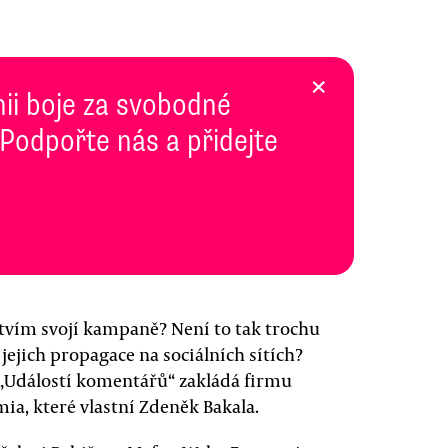
×
inii boje za svobodné
 Podpořte nás a přidejte
tvím svojí kampaně? Není to tak trochu
jejich propagace na sociálních sítích?
 „Událostí komentářů“ zakládá firmu
ia, které vlastní Zdeněk Bakala.