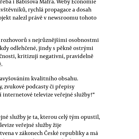
třeba i Babišova Mafra. Weby Economie
vštěvníků, rychlá propagace a dosah
ojekt nalezl právě v newsroomu tohoto
ky rozhovorů s nejrůznějšími osobnostmi
ěkdy odlehčené, jindy s pěkně ostrými
čnosti, kritizují negativní, pravidelně
ě.
avyšováním kvalitního obsahu.
, zvukové podcasty či přepisy
 internetové televize veřejné služby!“
jné služby je ta, kterou celý tým opustil,
evize veřejné služby žije
otvena v zákonech České republiky a má