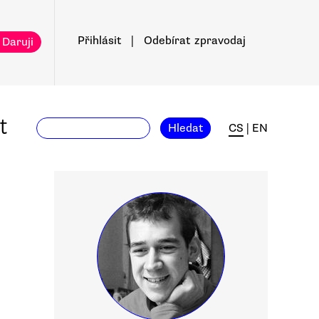
Přihlásit
|
Odebírat
zpravodaj
 Daruji
t
Hledat
CS
|
EN