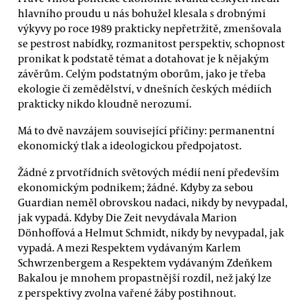
hlavního proudu u nás bohužel klesala s drobnými
výkyvy po roce 1989 prakticky nepřetržitě, zmenšovala
se pestrost nabídky, rozmanitost perspektiv, schopnost
pronikat k podstatě témat a dotahovat je k nějakým
závěrům. Celým podstatným oborům, jako je třeba
ekologie či zemědělství, v dnešních českých médiích
prakticky nikdo kloudně nerozumí.
Má to dvě navzájem související příčiny: permanentní
ekonomický tlak a ideologickou předpojatost.
Žádné z prvotřídních světových médií není především
ekonomickým podnikem; žádné. Kdyby za sebou
Guardian neměl obrovskou nadaci, nikdy by nevypadal,
jak vypadá. Kdyby Die Zeit nevydávala Marion
Dönhoffová a Helmut Schmidt, nikdy by nevypadal, jak
vypadá. A mezi Respektem vydávaným Karlem
Schwrzenbergem a Respektem vydávaným Zdeňkem
Bakalou je mnohem propastnější rozdíl, než jaký lze
z perspektivy zvolna vařené žáby postihnout.