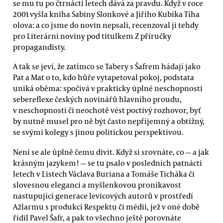
se mu tu po čtrnácti letech dává za pravdu. Když v roce
2001 vyšla kniha Sabiny Slonkové a Jiřího Kubíka Tíha
olova: a co jsme do novin nepsali, recenzoval ji tehdy
pro Literární noviny pod titulkem Z příručky
propagandisty.
A tak se jeví, že zatímco se Tabery s Šafrem hádají jako
Pat a Mat o to, kdo hůře vytapetoval pokoj, podstata
uniká oběma: spočívá v prakticky úplné neschopnosti
sebereflexe českých novinářů hlavního proudu,
v neschopnosti či neochotě vést poctivý rozhovor, byť
by nutně musel pro ně být často nepříjemný a obtížný,
se svými kolegy s jinou politickou perspektivou.
Není se ale úplně čemu divit. Když si srovnáte, co — a jak
krásným jazykem! — se tu psalo v posledních patnácti
letech v Listech Václava Buriana a Tomáše Ticháka či
slovesnou eleganci a myšlenkovou pronikavost
nastupující generace levicových autorů v prostředí
A2larmu s produkcí Respektu či médií, jež v oné době
řídil Pavel Šafr, a pak to všechno ještě porovnáte