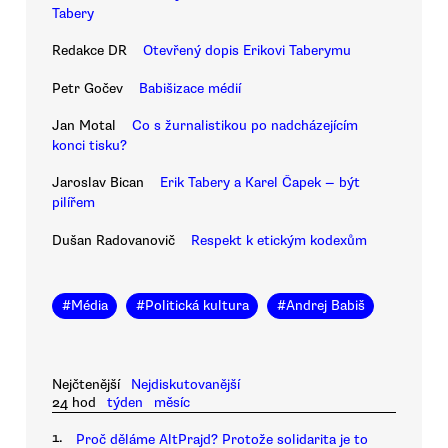
Tabery
Redakce DR
Otevřený dopis Erikovi Taberymu
Petr Gočev
Babišizace médií
Jan Motal
Co s žurnalistikou po nadcházejícím
konci tisku?
Jaroslav Bican
Erik Tabery a Karel Čapek — být
pilířem
Dušan Radovanovič
Respekt k etickým kodexům
#
Média
#
Politická kultura
#
Andrej Babiš
Nejčtenější
Nejdiskutovanější
24 hod
týden
měsíc
1.
Proč děláme AltPrajd? Protože solidarita je to