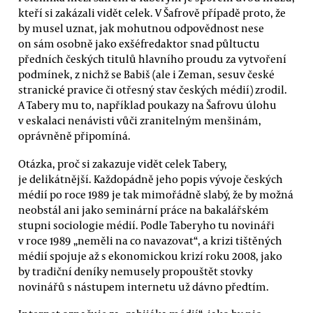
kteří si zakázali vidět celek. V Šafrově případě proto, že
by musel uznat, jak mohutnou odpovědnost nese
on sám osobně jako exšéfredaktor snad půltuctu
předních českých titulů hlavního proudu za vytvoření
podmínek, z nichž se Babiš (ale i Zeman, sesuv české
stranické pravice či otřesný stav českých médií) zrodil.
A Tabery mu to, například poukazy na Šafrovu úlohu
v eskalaci nenávisti vůči zranitelným menšinám,
oprávněně připomíná.
Otázka, proč si zakazuje vidět celek Tabery,
je delikátnější. Každopádně jeho popis vývoje českých
médií po roce 1989 je tak mimořádně slabý, že by možná
neobstál ani jako seminární práce na bakalářském
stupni sociologie médií. Podle Taberyho tu novináři
v roce 1989 „neměli na co navazovat“, a krizi tištěných
médií spojuje až s ekonomickou krizí roku 2008, jako
by tradiční deníky nemusely propouštět stovky
novinářů s nástupem internetu už dávno předtím.