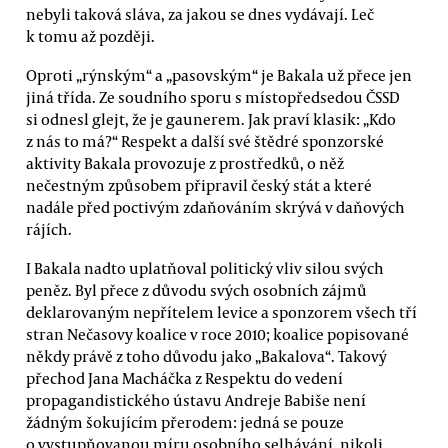
nebyli taková sláva, za jakou se dnes vydávají. Leč
k tomu až později.
Oproti „rýnským“ a „pasovským“ je Bakala už přece jen
jiná třída. Ze soudního sporu s místopředsedou ČSSD
si odnesl glejt, že je gaunerem. Jak praví klasik: „Kdo
z nás to má?“ Respekt a další své štědré sponzorské
aktivity Bakala provozuje z prostředků, o něž
nečestným způsobem připravil český stát a které
nadále před poctivým zdaňováním skrývá v daňových
rájích.
I Bakala nadto uplatňoval politický vliv silou svých
peněz. Byl přece z důvodu svých osobních zájmů
deklarovaným nepřítelem levice a sponzorem všech tří
stran Nečasovy koalice v roce 2010; koalice popisované
někdy právě z toho důvodu jako „Bakalova“. Takový
přechod Jana Macháčka z Respektu do vedení
propagandistického ústavu Andreje Babiše není
žádným šokujícím přerodem: jedná se pouze
o vystupňovanou míru osobního selhávání, nikoli