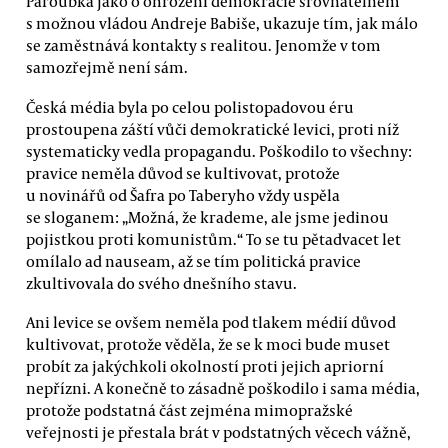
Paroubka jako o ohrožení demokracie srovnatelném
s možnou vládou Andreje Babiše, ukazuje tím, jak málo
se zaměstnává kontakty s realitou. Jenomže v tom
samozřejmě není sám.
Česká média byla po celou polistopadovou éru
prostoupena záští vůči demokratické levici, proti níž
systematicky vedla propagandu. Poškodilo to všechny:
pravice neměla důvod se kultivovat, protože
u novinářů od Šafra po Taberyho vždy uspěla
se sloganem: „Možná, že krademe, ale jsme jedinou
pojistkou proti komunistům.“ To se tu pětadvacet let
omílalo ad nauseam, až se tím politická pravice
zkultivovala do svého dnešního stavu.
Ani levice se ovšem neměla pod tlakem médií důvod
kultivovat, protože věděla, že se k moci bude muset
probít za jakýchkoli okolností proti jejich apriorní
nepřízni. A konečně to zásadně poškodilo i sama média,
protože podstatná část zejména mimopražské
veřejnosti je přestala brát v podstatných věcech vážně,