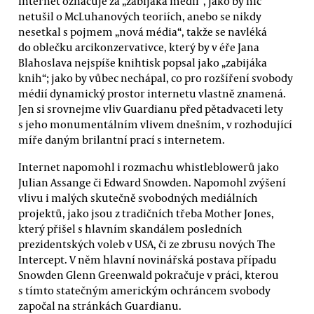
Internet označuje za „zabijáka médií“, jako by nic
netušil o McLuhanových teoriích, anebo se nikdy
nesetkal s pojmem „nová média“, takže se navléká
do oblečku arcikonzervativce, který by v éře Jana
Blahoslava nejspíše knihtisk popsal jako „zabijáka
knih“; jako by vůbec nechápal, co pro rozšíření svobody
médií dynamický prostor internetu vlastně znamená.
Jen si srovnejme vliv Guardianu před pětadvaceti lety
s jeho monumentálním vlivem dnešním, v rozhodující
míře daným brilantní prací s internetem.
Internet napomohl i rozmachu whistleblowerů jako
Julian Assange či Edward Snowden. Napomohl zvýšení
vlivu i malých skutečně svobodných mediálních
projektů, jako jsou z tradičních třeba Mother Jones,
který přišel s hlavním skandálem posledních
prezidentských voleb v USA, či ze zbrusu nových The
Intercept. V něm hlavní novinářská postava případu
Snowden Glenn Greenwald pokračuje v práci, kterou
s tímto statečným americkým ochráncem svobody
započal na stránkách Guardianu.