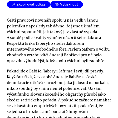
Zkopírovat odkaz
Vytisknout
Čeští pravicoví novináři spolu u nás vedli vážnou
polemiku naposledy tak dávno, že jsme už málem
všichni zapomněli, jak takový jev vlastně vypadá.
A soudě podle kvality výměny názorů šéfredaktora
Respektu Erika Taberyho s šéfredaktorem
internetového Svobodného fóra Pavlem Šafrem o volbu
vhodného vztahu vůči Andreji Babišovi pro ně bylo
opravdu výhodnější, když spolu všichni byli zadobře.
Pokud jde o Babiše, Tabery i Šafr mají svůj díl pravdy.
Když Šafr říká, že v osobě Andreje Babiše se česká
demokracie utkává s hrozbou, jaká ji dosud nepotkala,
nikdo soudný by s ním neměl polemizovat. Už sám
výčet funkcí slovenskočeského oligarchy působí jako
skeč ze satirického pořadu. A pokud se začnete namáhat
se získáváním empirických poznatků, podezření, že
se jedná o hrozbu samé podstatě fungování
demokracie, a to hrozbu kvalitativně nového typu,