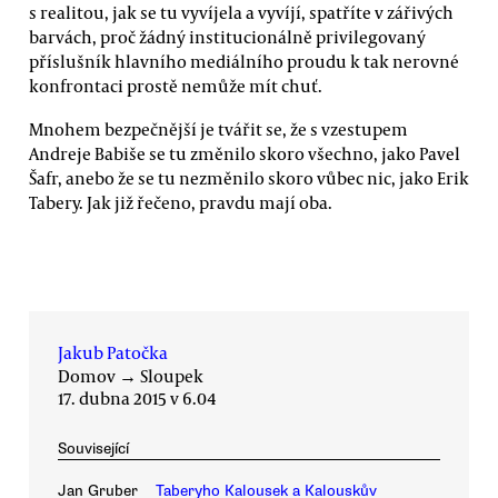
s realitou, jak se tu vyvíjela a vyvíjí, spatříte v zářivých
barvách, proč žádný institucionálně privilegovaný
příslušník hlavního mediálního proudu k tak nerovné
konfrontaci prostě nemůže mít chuť.
Mnohem bezpečnější je tvářit se, že s vzestupem
Andreje Babiše se tu změnilo skoro všechno, jako Pavel
Šafr, anebo že se tu nezměnilo skoro vůbec nic, jako Erik
Tabery. Jak již řečeno, pravdu mají oba.
Jakub Patočka
Domov
→
Sloupek
17. dubna 2015 v 6.04
Související
Jan Gruber
Taberyho Kalousek a Kalouskův