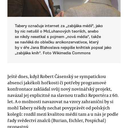
Tabery označuje internet za „zabijáka médií“, jako
by nic netušil o McLuhanových teoriích, anebo
se nikdy nesetkal s pojmem „nová média“, takže
se navléká do oblečku arcikonzervativce, který
by v éře Jana Blahoslava nejspíše knihtisk popsal jako
„zabijáka knih“. Foto Wikimedia Commons
Ještě dnes, když Robert Čásenský se sympatickou
absencí jakékoli hořkosti či potřeby programové
konfrontace zakládal svůj nový novinářský projekt,
navázal jej explicitně na slavnou tradici Reportéra z 60.
let. A o možnosti navazovat na vzory zahraniční by si
mohl Tabery někdy nechat povyprávět od polských
kolegů: rozdíl mezi kvalitou médii tam a u nás je podle
řady svědectví znalců (Burian, Eichler, Pospíchal)
propastný.