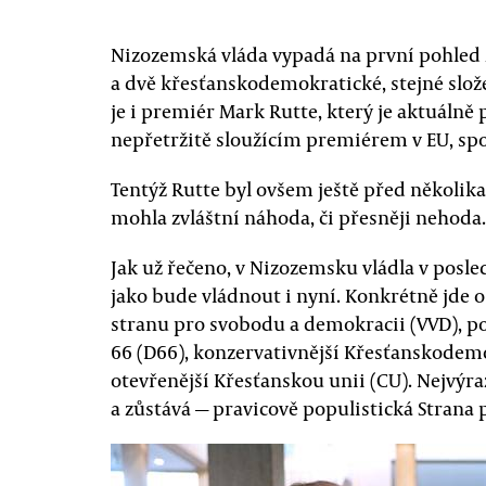
Nizozemská vláda vypadá na první pohled z
a dvě křesťanskodemokratické, stejné slože
je i premiér Mark Rutte, který je aktuáln
nepřetržitě sloužícím premiérem v EU, s
Tentýž Rutte byl ovšem ještě před několika 
mohla zvláštní náhoda, či přesněji nehoda
Jak už řečeno, v Nizozemsku vládla v posled
jako bude vládnout i nyní. Konkrétně jde o
stranu pro svobodu a demokracii (VVD), p
66 (D66), konzervativnější Křesťanskodem
otevřenější Křesťanskou unii (CU). Nejvýra
a zůstává — pravicově populistická Strana