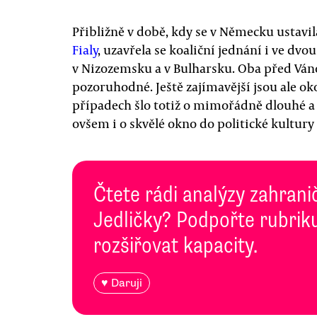
Přibližně v době, kdy se v Německu ustavi
Fialy
, uzavřela se koaliční jednání i ve dv
v Nizozemsku a v Bulharsku. Oba před Váno
pozoruhodné. Ještě zajímavější jsou ale oko
případech šlo totiž o mimořádně dlouhé a 
ovšem i o skvělé okno do politické kultury
Čtete rádi analýzy zahranič
Jedličky? Podpořte rubriku
rozšiřovat kapacity.
♥ Daruji