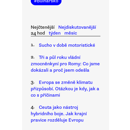
#
Bulharsko
Nejčtenější
Nejdiskutovanější
24 hod
týden
měsíc
1.
Sucho v době motoristické
2.
Tři a půl roku vládní
zmocněnkyní pro Romy: Co jsme
dokázali a proč jsem odešla
3.
Evropa se změně klimatu
přizpůsobí. Otázkou je kdy, jak a
co s příčinami
4.
Ceuta jako nástroj
hybridního boje. Jak krajní
pravice rozděluje Evropu