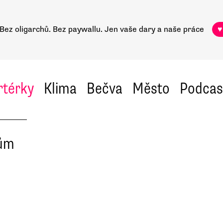
Bez oligarchů. Bez paywallu.
Jen vaše dary a naše práce
♥
rtérky
Klima
Bečva
Město
Podcas
cům