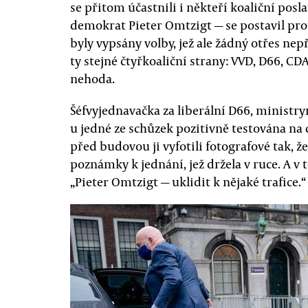
se přitom účastnili i někteří koaliční posl
demokrat Pieter Omtzigt — se postavil pro
byly vypsány volby, jež ale žádný otřes nepř
ty stejné čtyřkoaliční strany: VVD, D66, C
nehoda.
Šéfvyjednavačka za liberální D66, ministry
u jedné ze schůzek pozitivně testována na c
před budovou ji vyfotili fotografové tak, ž
poznámky k jednání, jež držela v ruce. A v
„Pieter Omtzigt — uklidit k nějaké trafice.“