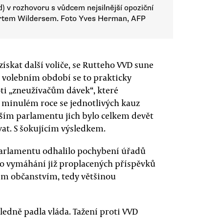
 v rozhovoru s vůdcem nejsilnější opoziční
ertem Wildersem. Foto Yves Herman, AFP
získat další voliče, se Rutteho VVD sune
 volebním období se to prakticky
i „zneužívačům dávek“, které
V minulém roce se jednotlivých kauz
jším parlamentu jich bylo celkem devět
vat. S šokujícím výsledkem.
arlamentu odhalilo pochybení úřadů
ého vymáhání již proplacených příspěvků
jím občanstvím, tedy většinou
ledně padla vláda. Tažení proti VVD