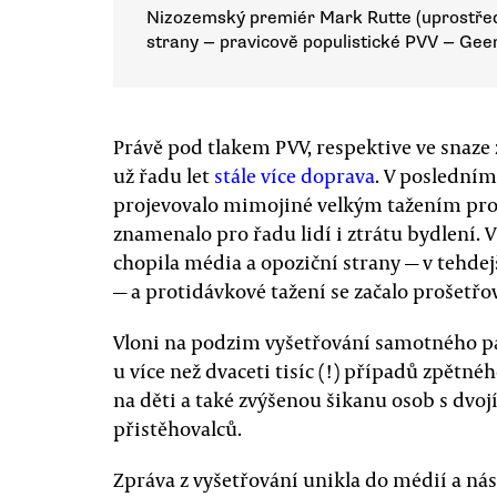
Nizozemský premiér Mark Rutte (uprostřed)
strany — pravicově populistické PVV — Ge
Právě pod tlakem PVV, respektive ve snaze 
už řadu let
stále více doprava
. V posledním
projevovalo mimojiné velkým tažením prot
znamenalo pro řadu lidí i ztrátu bydlení. 
chopila média a opoziční strany — v tehde
— a protidávkové tažení se začalo prošetřo
Vloni na podzim vyšetřování samotného p
u více než dvaceti tisíc (!) případů zpětn
na děti a také zvýšenou šikanu osob s dvo
přistěhovalců.
Zpráva z vyšetřování unikla do médií a nás