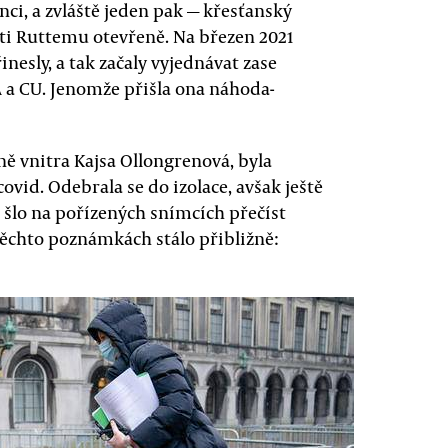
anci, a zvláště jeden pak — křesťanský
ti Ruttemu otevřeně. Na březen 2021
inesly, a tak začaly vyjednávat zase
DA a CU. Jenomže přišla ona náhoda-
ně vnitra Kajsa Ollongrenová, byla
ovid. Odebrala se do izolace, avšak ještě
e šlo na pořízených snímcích přečíst
 těchto poznámkách stálo přibližně: