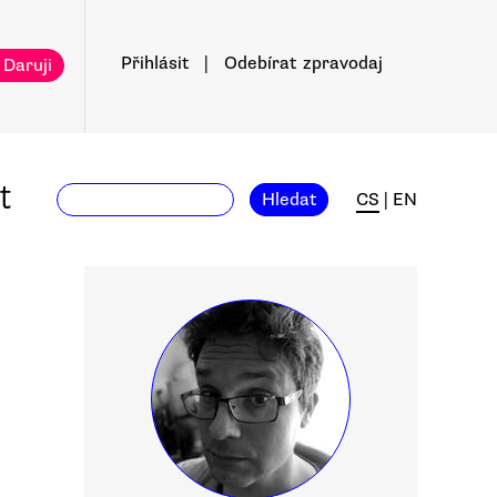
Přihlásit
|
Odebírat
zpravodaj
 Daruji
t
Hledat
CS
|
EN