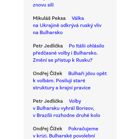
znovu sílí
Mikuláš Peksa
Válka
na Ukrajině odkrývá ruský vliv
na Bulharsko
Petr Jedlička
Po Itálii ohlásilo
předčasné volby i Bulharsko.
Změní se přístup k Rusku?
Ondřej Čížek
Bulhaři jdou opět
k volbám. Posilují staré
struktury a krajní pravice
Petr Jedlička
Volby
v Bulharsku vyhrál Borisov,
v Brazílii rozhodne druhé kolo
Ondřej Čížek
Pokračujeme
v krizi. Bulharské povolební