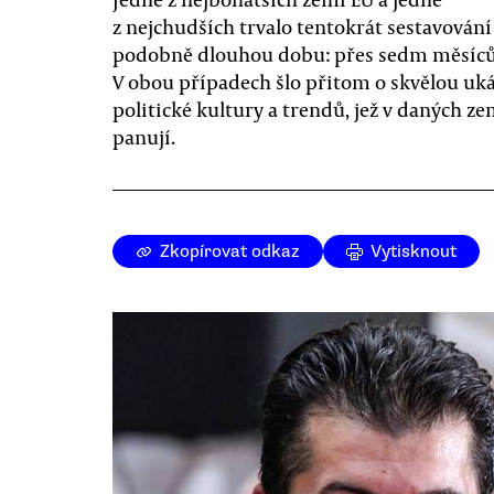
z nejchudších trvalo tentokrát sestavování
podobně dlouhou dobu: přes sedm měsíců
V obou případech šlo přitom o skvělou uk
politické kultury a trendů, jež v daných z
panují.
Zkopírovat odkaz
Vytisknout