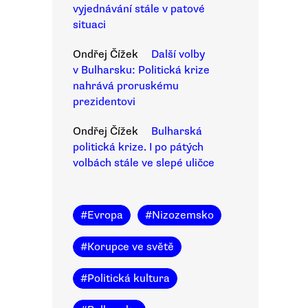
vyjednávání stále v patové
situaci
Ondřej Čížek
Další volby
v Bulharsku: Politická krize
nahrává proruskému
prezidentovi
Ondřej Čížek
Bulharská
politická krize. I po pátých
volbách stále ve slepé uličce
#
Evropa
#
Nizozemsko
#
Korupce ve světě
#
Politická kultura