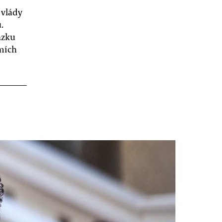
 vlády
.
ázku
emích