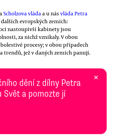
la
Scholzova vláda
a u nás
vláda Petra
ou dalších evropských zemích:
ci nastoupivší kabinety jsou
lnosti, za nichž vznikaly. V obou
bolestivé procesy; v obou případech
 a trendů, jež v daných zemích panují.
×
ního dění z dílny Petra
 Svět a pomozte jí