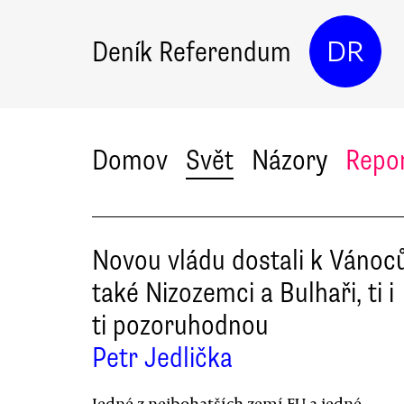
Deník Referendum
DR
Domov
Svět
Názory
Repo
Novou vládu dostali k Váno
také Nizozemci a Bulhaři, ti i
ti pozoruhodnou
Petr Jedlička
Jedné z nejbohatších zemí EU a jedné