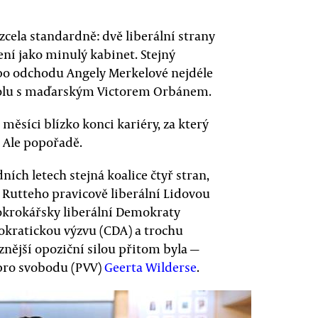
cela standardně: dvě liberální strany
ní jako minulý kabinet. Stejný
ě po odchodu Angely Merkelové nejdéle
polu s maďarským Victorem Orbánem.
měsíci blízko konci kariéry, za který
. Ale popořadě.
ních letech stejná koalice čtyř stran,
 Rutteho pravicově liberální Lidovou
okrokářsky liberální Demokraty
okratickou výzvu (CDA) a trochu
znější opoziční silou přitom byla —
 pro svobodu (PVV)
Geerta Wilderse
.