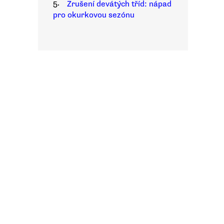
5.
Zrušení devátých tříd: nápad
pro okurkovou sezónu