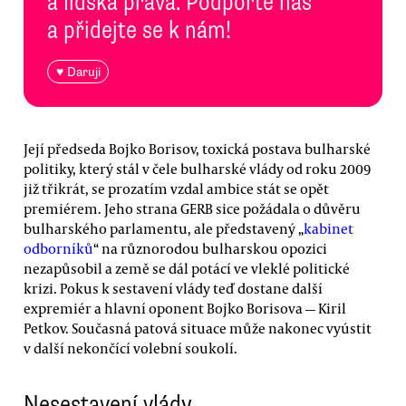
a lidská práva. Podpořte nás
a přidejte se k nám!
♥ Daruji
Její předseda Bojko Borisov, toxická postava bulharské
politiky, který stál v čele bulharské vlády od roku 2009
již třikrát, se prozatím vzdal ambice stát se opět
premiérem. Jeho strana GERB sice požádala o důvěru
bulharského parlamentu, ale představený „
kabinet
odborníků
“ na různorodou bulharskou opozici
nezapůsobil a země se dál potácí ve vleklé politické
krizi. Pokus k sestavení vlády teď dostane další
expremiér a hlavní oponent Bojko Borisova — Kiril
Petkov. Současná patová situace může nakonec vyústit
v další nekončící volební soukolí.
Nesestavení vlády