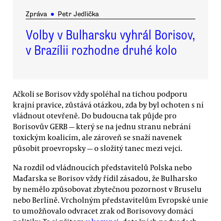
Zpráva
●
Petr Jedlička
Volby v Bulharsku vyhrál Borisov,
v Brazílii rozhodne druhé kolo
Ačkoli se Borisov vždy spoléhal na tichou podporu
krajní pravice, zůstává otázkou, zda by byl ochoten s ní
vládnout otevřeně. Do budoucna tak půjde pro
Borisovův GERB — který se na jednu stranu nebrání
toxickým koalicím, ale zároveň se snaží navenek
působit proevropsky — o složitý tanec mezi vejci.
Na rozdíl od vládnoucích představitelů Polska nebo
Maďarska se Borisov vždy řídil zásadou, že Bulharsko
by nemělo způsobovat zbytečnou pozornost v Bruselu
nebo Berlíně. Vrcholným představitelům Evropské unie
to umožňovalo odvracet zrak od Borisovovy domácí