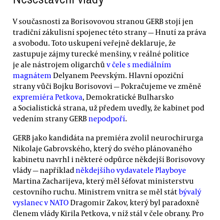
V současnosti za Borisovovou stranou GERB stojí jen
tradiční zákulisní spojenec této strany — Hnutí za práva
a svobodu. Toto uskupení veřejně deklaruje, že
zastupuje zájmy turecké menšiny, v reálné politice
je ale nástrojem oligarchů
v čele s mediálním
magnátem
Delyanem Peevským. Hlavní opoziční
strany vůči Bojku Borisovovi — Pokračujeme ve změně
expremiéra Petkova
, Demokratické Bulharsko
a Socialistická strana, už předem uvedly, že kabinet pod
vedením strany GERB
nepodpoří
.
GERB jako kandidáta na premiéra zvolil neurochirurga
Nikolaje Gabrovského, který do svého plánovaného
kabinetu navrhl i některé odpůrce někdejší Borisovovy
vlády — například
někdejšího vydavatele Playboye
Martina Zacharijeva, který měl šéfovat ministerstvu
cestovního ruchu. Ministrem vnitra se měl stát
bývalý
vyslanec v NATO
Dragomir Zakov, který byl paradoxně
členem vlády Kirila Petkova, v níž stál v čele obrany. Pro