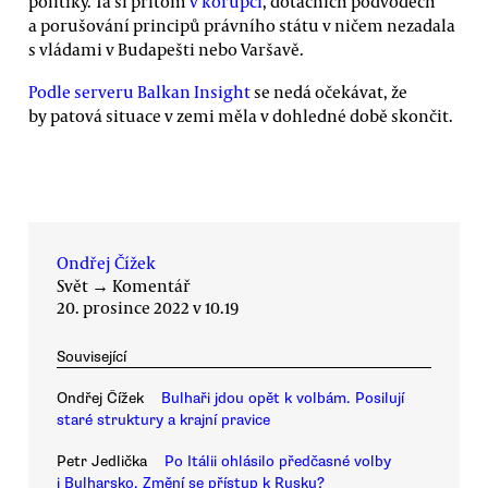
politiky. Ta si přitom
v korupci
, dotačních podvodech
a porušování principů právního státu v ničem nezadala
s vládami v Budapešti nebo Varšavě.
Podle serveru Balkan Insight
se nedá očekávat, že
by patová situace v zemi měla v dohledné době skončit.
Ondřej Čížek
Svět
→
Komentář
20. prosince 2022 v 10.19
Související
Ondřej Čížek
Bulhaři jdou opět k volbám. Posilují
staré struktury a krajní pravice
Petr Jedlička
Po Itálii ohlásilo předčasné volby
i Bulharsko. Změní se přístup k Rusku?