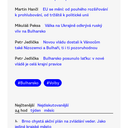
Martin Hančl
EU se mění: od pouhého rozšiřování
k prohlubování, od tržiště k politické unii
Mikuláš Peksa
Válka na Ukrajině odkrývá ruský
vliv na Bulharsko
Petr Jedlička
Novou vládu dostali k Vánocům
také Nizozemci a Bulhaři, ti i ti pozoruhodnou
Petr Jedlička
Bulharsko posunulo laťku: v nové
vládě je celá krajní pravice
#
Bulharsko
#
Volby
Nejčtenější
Nejdiskutovanější
24 hod
týden
měsíc
1.
Brno chystá akční plán na zvládání veder. Jako
jediné krajské město