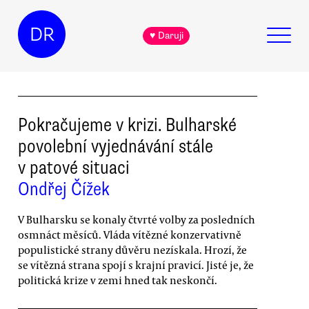
DR
♥ Daruji
Pokračujeme v krizi. Bulharské
povolební vyjednávání stále
v patové situaci
Ondřej Čížek
V Bulharsku se konaly čtvrté volby za posledních
osmnáct měsíců. Vláda vítězné konzervativně
populistické strany důvěru nezískala. Hrozí, že
se vítězná strana spojí s krajní pravicí. Jisté je, že
politická krize v zemi hned tak neskončí.