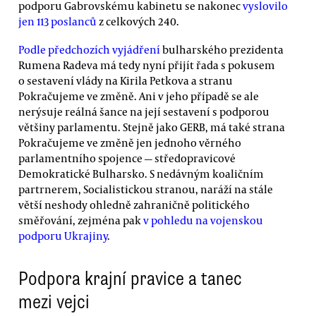
podporu Gabrovskému kabinetu se nakonec
vyslovilo
jen 113 poslanců
z celkových 240.
Podle předchozích vyjádření
bulharského prezidenta
Rumena Radeva má tedy nyní přijít řada s pokusem
o sestavení vlády na Kirila Petkova a stranu
Pokračujeme ve změně. Ani v jeho případě se ale
nerýsuje reálná šance na její sestavení s podporou
většiny parlamentu. Stejně jako GERB, má také strana
Pokračujeme ve změně jen jednoho věrného
parlamentního spojence — středopravicové
Demokratické Bulharsko. S nedávným koaličním
partrnerem, Socialistickou stranou, naráží na stále
větší neshody ohledně zahraničně politického
směřování, zejména pak
v pohledu na vojenskou
podporu Ukrajiny
.
Podpora krajní pravice a tanec
mezi vejci