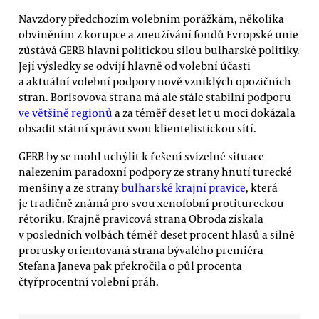
Navzdory předchozím volebním porážkám, několika
obviněním z korupce a zneužívání fondů Evropské unie
zůstává GERB hlavní politickou silou bulharské politiky.
Její výsledky se odvíjí hlavně od volební účasti
a aktuální volební podpory nově vzniklých opozičních
stran. Borisovova strana má ale stále stabilní podporu
ve většině regionů
a za téměř deset let u moci dokázala
obsadit státní správu svou klientelistickou sítí.
GERB by se mohl uchýlit k řešení svízelné situace
nalezením paradoxní podpory ze strany hnutí turecké
menšiny a ze strany
bulharské krajní pravice
, která
je tradičně známá pro svou xenofobní protitureckou
rétoriku. Krajně pravicová strana Obroda získala
v posledních volbách téměř deset procent hlasů a silně
prorusky orientovaná strana bývalého premiéra
Stefana Janeva pak překročila o půl procenta
čtyřprocentní volební práh.