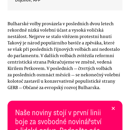
Dojčinov, AFP
Bulharské volby provázela v posledních dvou letech
rekordně nízká volební účast a vysoká voličská
nestálost. Nejprve se stalo vítězem protestní hnutí
Takový je národ populárního baviče a zpěváka, které
se však při posledních říjnových volbách ani nedostalo
do parlamentu. V dalších volbách zvítězila reformní
centristická strana Pokračujeme ve změně, vedená
Kirilem Petkovem. V posledních — čtvrtých volbách
za posledních osmnáct měsíců — se nekonečný volební
kolotoč zastavil u konzervativně populistické strany
GERB — Občané za evropský rozvoj Bulharska.
×
Naše noviny stojí v první linii
boje za svobodné novinářství