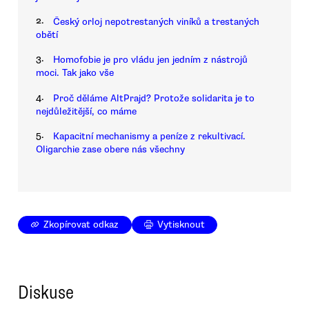
2.
Český orloj nepotrestaných viníků a trestaných
obětí
3.
Homofobie je pro vládu jen jedním z nástrojů
moci. Tak jako vše
4.
Proč děláme AltPrajd? Protože solidarita je to
nejdůležitější, co máme
5.
Kapacitní mechanismy a peníze z rekultivací.
Oligarchie zase obere nás všechny
Zkopírovat odkaz
Vytisknout
Diskuse