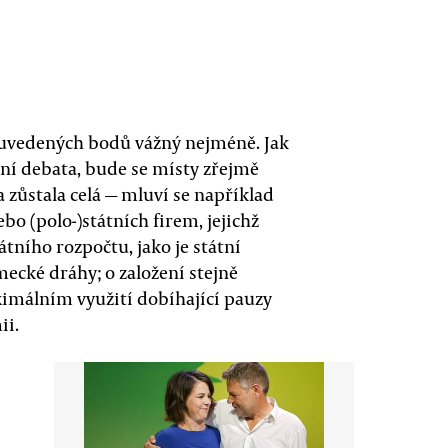
ří uvedených bodů vážný nejméně. Jak
ální debata, bude se místy zřejmě
a zůstala celá — mluví se například
bo (polo-)státních firem, jejichž
tního rozpočtu, jako je státní
ecké dráhy; o založení stejně
imálním využití dobíhající pauzy
ii.