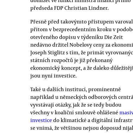
dohlížet ve funkci ministra financí přímo
předseda FDP Christian Lindner.
Přesně před takovýmto přístupem varoval
přitom v bezprecedentním kroku v podob
otevřeného dopisu v týdeníku Die Zeit
nedávno držitel Nobelovy ceny za ekonomi
Joseph Stiglitz s tím, že primát vyrovnaný
státních rozpočtů je již překonaný
ekonomický koncept, a že daleko důležitěj
jsou nyní investice.
Také u dalších institucí, prominentně
například u německých odborových centrá
vyvstávají otázky, jak že se tedy budou
všechny v koaliční smlouvě ohlášené
masi
investice
do klimatické a digitální infrast
se vnímá, že většinou nejsou doposud nijak