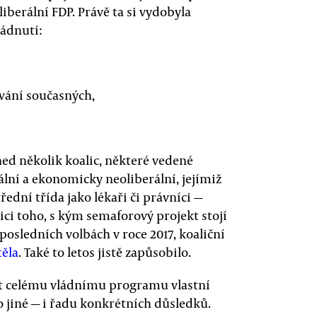
iberální FDP. Právě ta si vydobyla
ládnutí:
vání současných,
ned několik koalic, některé vedené
ální a ekonomicky neoliberální, jejímiž
řední třída jako lékaři či právníci —
ici toho, s kým semaforový projekt stojí
posledních volbách v roce 2017, koaliční
těla
. Také to letos jistě zapůsobilo.
out celému vládnímu programu vlastní
 jiné — i řadu konkrétních důsledků.