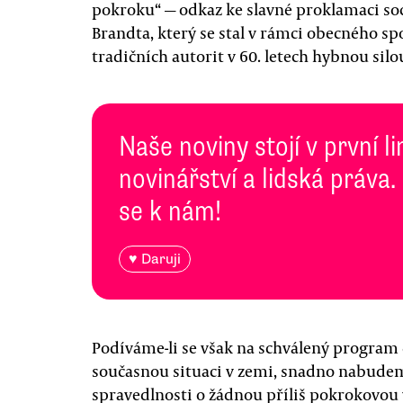
pokroku“ — odkaz ke slavné proklamaci so
Brandta, který se stal v rámci obecného s
tradičních autorit v 60. letech hybnou sil
Naše noviny stojí v první l
novinářství a lidská práva.
se k nám!
♥ Daruji
Podíváme-li se však na schválený program d
současnou situaci v zemi, snadno nabudeme
spravedlnosti o žádnou příliš pokrokovou 