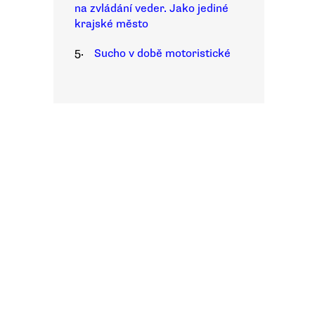
na zvládání veder. Jako jediné
krajské město
5.
Sucho v době motoristické