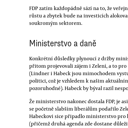
FDP zatím každopádně sází na to, že veřejn
růstu a zbytek bude na investicích aloko
soukromým sektorem.
Ministerstvo a daně
Konkrétní důsledky plynoucí z držby minis
přitom projevovali zájem i Zelení, a to p
(Lindner i Habeck jsou mimochodem vystud
politici, což je vzhledem k našim aktuáln
pozoruhodné). Habeck by býval razil nespor
Že ministerstvo nakonec dostala FDP, je a
se početně slabším liberálům podařilo Zel
Habeckovi sice připadlo ministerstvo pro
(přičemž druhá agenda zde dostane důleži