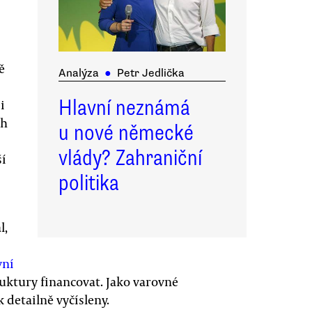
ě
Analýza
●
Petr Jedlička
Hlavní neznámá
i
ch
u nové německé
vlády? Zahraniční
ší
politika
l,
vní
ruktury financovat. Jako varovné
 detailně vyčísleny.