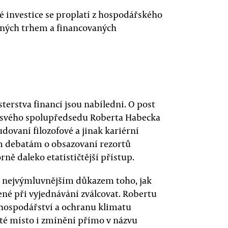
é investice se proplatí z hospodářského
vaných trhem a financovaných
terstva financí jsou nabíledni. O post
ro svého spolupředsedu Roberta Habecka
ovaní filozofové a jinak kariérní
ím debatám o obsazovaní rezortů
ně daleko etatističtější přístup.
si nejvýmluvnějším důkazem toho, jak
ené při vyjednávání zválcovat. Robertu
 hospodářství a ochranu klimatu
té místo i zmínění přímo v názvu