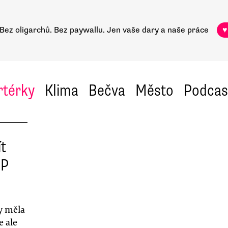
Bez oligarchů. Bez paywallu.
Jen vaše dary a naše práce
♥
rtérky
Klima
Bečva
Město
Podcas
t
DP
by měla
e ale