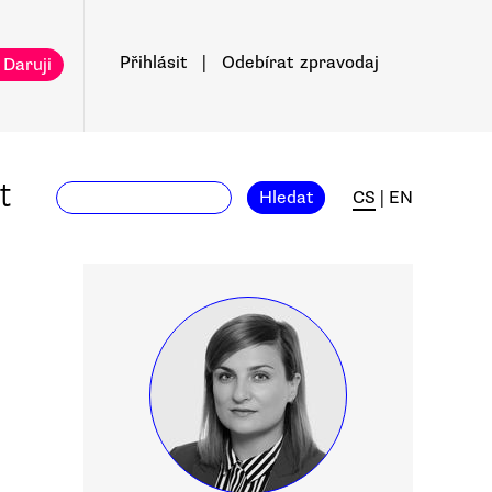
Přihlásit
|
Odebírat
zpravodaj
 Daruji
t
Hledat
CS
|
EN