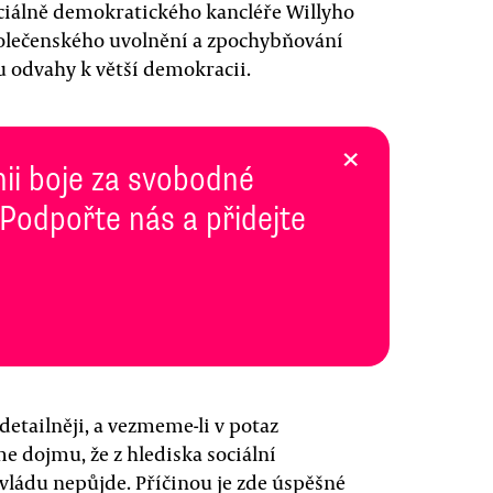
ciálně demokratického kancléře Willyho
polečenského uvolnění a zpochybňování
ou odvahy k větší demokracii.
×
inii boje za svobodné
 Podpořte nás a přidejte
etailněji, a vezmeme-li v potaz
 dojmu, že z hlediska sociální
vládu nepůjde. Příčinou je zde úspěšné