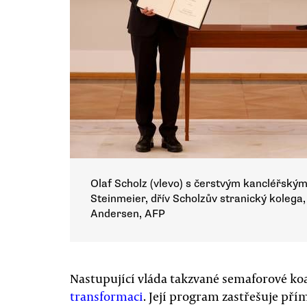
Olaf Scholz (vlevo) s čerstvým kancléřský
Steinmeier, dřív Scholzův stranický koleg
Andersen, AFP
Nastupující vláda takzvané semaforové ko
transformaci
. Její program zastřešuje př