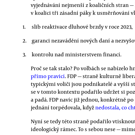
vyjednávání nejmenší z koaličních stran — l
v koalici tři zásadní páky k usměrňování v
slib reaktivace dluhové brzdy v roce 2023,
garanci nezavádění nových daní a nezvyšo
kontrolu nad ministerstvem financí.
Proč se tak stalo? Po volbách se nabízelo h
přímo pravicí
. FDP — straně kulturně liber
typickými voliči jsou podnikatelé a vyšší st
se v tomto kontextu podařilo udržet si poz
a padá. FDP navíc již jednou, konkrétně po 
jednání torpédovala, když
nedostala, co ch
Nyní se tedy této straně podařilo vtiskn
ideologický rámec. To s sebou nese — mimo