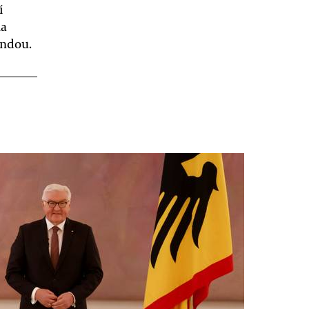
í
la
endou.