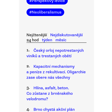
#
Perspektivy levice
#
Neoliberalismus
Nejčtenější
Nejdiskutovanější
24 hod
týden
měsíc
1.
Český orloj nepotrestaných
viníků a trestaných obětí
2.
Kapacitní mechanismy
a peníze z rekultivací. Oligarchie
zase obere nás všechny
3.
Hlína, asfalt, beton.
Co zůstane z brněnského
velodromu?
4.
Brno chystá akční plán