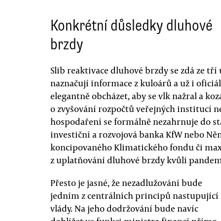
Konkrétní důsledky dluhové
brzdy
Slib reaktivace dluhové brzdy se zdá ze t
naznačují informace z kuloárů a už i ofici
elegantně obcházet, aby se vlk nažral a koz
o zvyšování rozpočtů veřejných institucí ne
hospodaření se formálně nezahrnuje do stá
investiční a rozvojová banka KfW nebo Něm
koncipovaného Klimatického fondu či max
z uplatňování dluhové brzdy kvůli pandem
Přesto je jasné, že nezadlužování bude
jedním z centrálních principů nastupující
vlády. Na jeho dodržování bude navíc