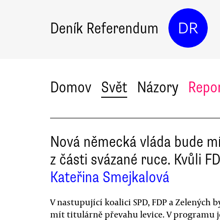
Deník Referendum
DR
Domov
Svět
Názory
Repo
Nová německá vláda bude mí
z části svázané ruce. Kvůli F
Kateřina Smejkalová
V nastupující koalici SPD, FDP a Zelených 
mít titulárně převahu levice. V programu j