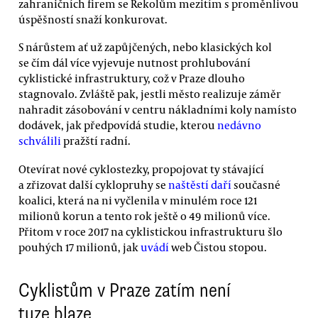
zahraničních firem se Rekolům mezitím s proměnlivou
úspěšností snaží konkurovat.
S nárůstem ať už zapůjčených, nebo klasických kol
se čím dál více vyjevuje nutnost prohlubování
cyklistické infrastruktury, což v Praze dlouho
stagnovalo. Zvláště pak, jestli město realizuje záměr
nahradit zásobování v centru nákladními koly namísto
dodávek, jak předpovídá studie, kterou
nedávno
schválili
pražští radní.
Otevírat nové cyklostezky, propojovat ty stávající
a zřizovat další cyklopruhy se
naštěstí daří
současné
koalici, která na ni vyčlenila v minulém roce 121
milionů korun a tento rok ještě o 49 milionů více.
Přitom v roce 2017 na cyklistickou infrastrukturu šlo
pouhých 17 milionů, jak
uvádí
web Čistou stopou.
Cyklistům v Praze zatím není
tuze blaze