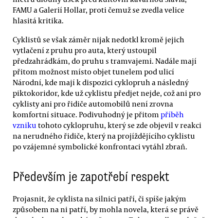
FAMU a Galerií Hollar, proti čemuž se zvedla velice
hlasitá kritika.
Cyklistů se však záměr nijak nedotkl kromě jejich
vytlačení z pruhu pro auta, který ustoupil
předzahrádkám, do pruhu s tramvajemi. Nadále mají
přitom možnost místo objet tunelem pod ulicí
Národní, kde mají k dispozici cyklopruh a následný
piktokoridor, kde už cyklistu předjet nejde, což ani pro
cyklisty ani pro řidiče automobilů není zrovna
komfortní situace. Podivuhodný je přitom
příběh
vzniku
tohoto cyklopruhu, který se zde objevil v reakci
na nerudného řidiče, který na projíždějícího cyklistu
po vzájemné symbolické konfrontaci vytáhl zbraň.
Především je zapotřebí respekt
Projasnit, že cyklista na silnici patří, či spíše jakým
způsobem na ni patří, by mohla novela, která se právě