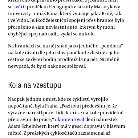
se
svěřil
proděkan Pedagogické fakulty Masarykovy
univerzity Tomáš Káňa, který vyučuje jak v Brně, tak
i ve Vídni. Jelikož železniční spojení přes hranice bylo
přerušeno a sám nevlastní auto, kterým by mohl
chybějící spoj nahradit, vydal se na kole.
Na hranicích se na něj snad jako jediného „pendlera“
na kole dívali dle jeho slov poněkud zvláštně a jeho
cesta se ze dvou hodin prodloužila na pět. Nicméně
nevypadá, že by si nakonec stěžoval.
Kola na vzestupu
Naopak jedním z míst, kde se cyklistů vyrojilo
nepočítaně, byla Praha. „Pozitivní především je, že
výrazně narostl počet lidí, kteří se na kole pravidelně
přepravují do práce,“
okomentoval
dění náměstek
Adam Scheinherr, který má v gesci dopravu v hlavním
městě. Z pražských cyklosčítačů zaznamenal až