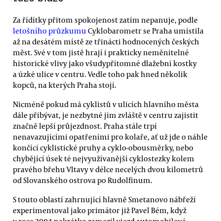
Za řídítky přitom spokojenost zatím nepanuje, podle
letošního průzkumu
Cyklobarometr se Praha umístila
až na desátém místě ze třinácti hodnocených českých
měst. Své v tom jistě hrají i prakticky neměnitelné
historické vlivy jako všudypřítomné dlažební kostky
a úzké ulice v centru. Vedle toho pak hned několik
kopců, na kterých Praha stojí.
Nicméně pokud má cyklistů v ulicích hlavního města
dále přibývat, je nezbytné jim zvláště v centru zajistit
značně lepší průjezdnost. Praha stále trpí
nenavazujícími opatřeními pro kolaře, ať už jde o náhle
končící cyklistické pruhy a cyklo-obousměrky, nebo
chybějící úsek té nejvyužívanější cyklostezky kolem
pravého břehu Vltavy v délce necelých dvou kilometrů
od Slovanského ostrova po Rudolfinum.
S touto oblastí zahrnující hlavně Smetanovo nábřeží
experimentoval jako primátor již Pavel Bém, když