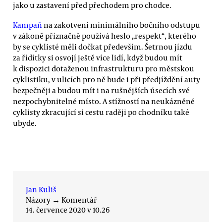
jako u zastavení před přechodem pro chodce.
Kampaň
na zakotvení minimálního bočního odstupu
v zákoně příznačně používá heslo „respekt“, kterého
by se cyklisté měli dočkat především. Šetrnou jízdu
za řídítky si osvojí ještě více lidí, když budou mít
k dispozici dotaženou infrastrukturu pro městskou
cyklistiku, v ulicích pro ně bude i při předjíždění auty
bezpečněji a budou mít i na rušnějších úsecích své
nezpochybnitelné místo. A stížností na neukázněné
cyklisty zkracující si cestu raději po chodníku také
ubyde.
Jan Kuliš
Názory
→
Komentář
14. července 2020 v 10.26