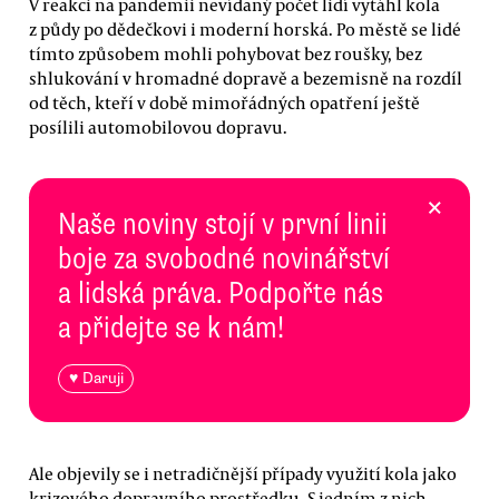
V reakci na pandemii nevídaný počet lidí vytáhl kola
z půdy po dědečkovi i moderní horská. Po městě se lidé
tímto způsobem mohli pohybovat bez roušky, bez
shlukování v hromadné dopravě a bezemisně na rozdíl
od těch, kteří v době mimořádných opatření ještě
posílili automobilovou dopravu.
×
Naše noviny stojí v první linii
boje za svobodné novinářství
a lidská práva. Podpořte nás
a přidejte se k nám!
♥ Daruji
Ale objevily se i netradičnější případy využití kola jako
krizového dopravního prostředku. S jedním z nich