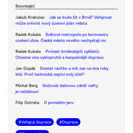
Související
Jakub Krahulec
Jak se bude žít v Brně? Veřejnost
může ovlivnit nový územní plán města
Radek Kubala
Světové metropole po koronaviru
ozelení ulice. Česká města nového nechystají nic
Radek Kubala
Protest brněnských cyklistů:
Chceme více cyklopruhů a bezpečnější dopravu
Jan Dupák
Dostat razítko a mít zas na dva roky
klid. Proč technická neplní svůj účel?
Michal Berg
Snižovat daňovou zátěž nafty
je nežádoucí
Filip Outrata
O pomalém jaru
#
Veřejná doprava
#
Doprava