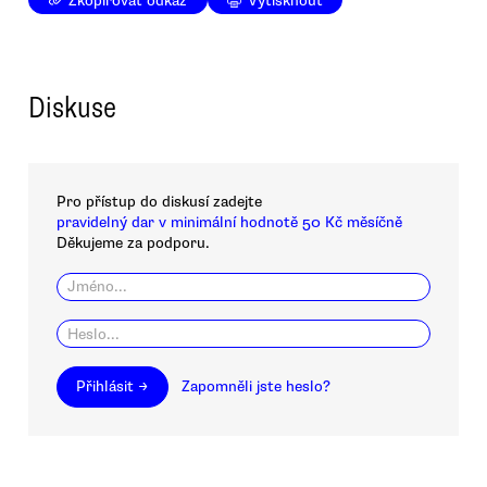
Zkopírovat odkaz
Vytisknout
Diskuse
Pro přístup do diskusí zadejte
pravidelný dar v minimální hodnotě 50 Kč měsíčně
Děkujeme za podporu.
Přihlásit →
Zapomněli jste heslo?