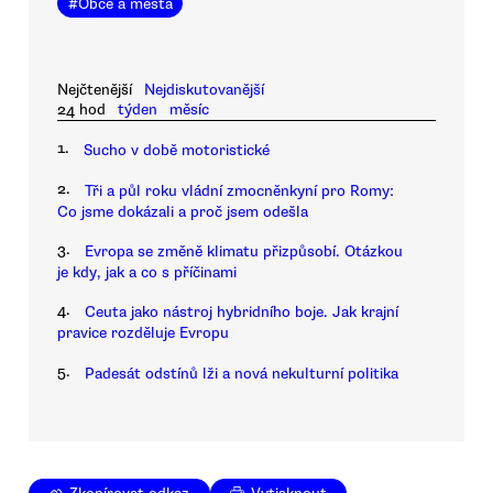
#
Obce a města
Nejčtenější
Nejdiskutovanější
24 hod
týden
měsíc
1.
Sucho v době motoristické
2.
Tři a půl roku vládní zmocněnkyní pro Romy:
Co jsme dokázali a proč jsem odešla
3.
Evropa se změně klimatu přizpůsobí. Otázkou
je kdy, jak a co s příčinami
4.
Ceuta jako nástroj hybridního boje. Jak krajní
pravice rozděluje Evropu
5.
Padesát odstínů lži a nová nekulturní politika