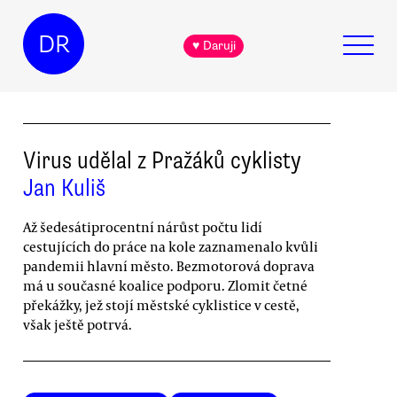
DR
♥ Daruji
Virus udělal z Pražáků cyklisty
Jan Kuliš
Až šedesátiprocentní nárůst počtu lidí
cestujících do práce na kole zaznamenalo kvůli
pandemii hlavní město. Bezmotorová doprava
má u současné koalice podporu. Zlomit četné
překážky, jež stojí městské cyklistice v cestě,
však ještě potrvá.