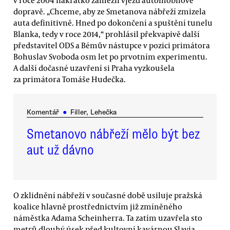
v roce 2004 nakrátko zamezil vjezd automobilové
dopravě. „Chceme, aby ze Smetanova nábřeží zmizela
auta definitivně. Hned po dokončení a spuštění tunelu
Blanka, tedy v roce 2014,“ prohlásil překvapivě další
představitel ODS a Bémův nástupce v pozici primátora
Bohuslav Svoboda osm let po prvotním experimentu.
A další dočasné uzavření si Praha vyzkoušela
za primátora Tomáše Hudečka.
Komentář
●
Filler, Lehečka
Smetanovo nábřeží mělo být bez
aut už dávno
O zklidnění nábřeží v současné době usiluje pražská
koalice hlavně prostřednictvím již zmíněného
náměstka Adama Scheinherra. Ta zatím uzavřela sto
metrů dlouhý úsek před kultovní kavárnou Slavia,