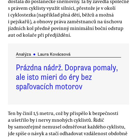
dostala do poslanecké sněmovny. Ta by zavedla společně
s právem cyklisty využít silnici, přestože je v okolí
i cyklostezka (například plná dětí, běžců a možná
i pejskařů), a obnovy práva zaměstnanců na úschovu
jízdních kol předně povinný minimální boční odstup
aut od kolaře při předjíždění.
Analýza
●
Laura Kovácsová
Prázdna nádrž. Doprava pomaly,
ale isto mieri do éry bez
spaľovacích motorov
Ten by činil 1,5 metru, což by přispělo k bezpečnosti
a ušetřilo by i nervy mnohých cyklistů. Řidič
by samozřejmě nemusel odměřovat každého cyklistu,
jde spíše o návyk a stačí odhadovat vzdálenost obdobně