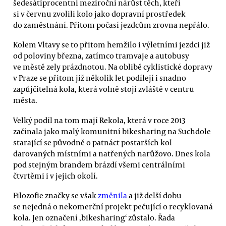
šedesátiprocentní meziroční nárůst těch, kteří
si v červnu zvolili kolo jako dopravní prostředek
do zaměstnání. Přitom počasí jezdcům zrovna nepřálo.
Kolem Vltavy se to přitom hemžilo i výletními jezdci již
od poloviny března, zatímco tramvaje a autobusy
ve městě zely prázdnotou. Na oblibě cyklistické dopravy
v Praze se přitom již několik let podílejí i snadno
zapůjčitelná kola, která volně stojí zvláště v centru
města.
Velký podíl na tom mají Rekola, která v roce 2013
začínala jako malý komunitní bikesharing na Suchdole
starající se původně o patnáct postarších kol
darovaných místními a natřených narůžovo. Dnes kola
pod stejným brandem brázdí všemi centrálními
čtvrtěmi i v jejich okolí.
Filozofie značky se však
změnila
a již delší dobu
se nejedná o nekomerční projekt pečující o recyklovaná
kola. Jen označení ‚bikesharing‘ zůstalo. Řada